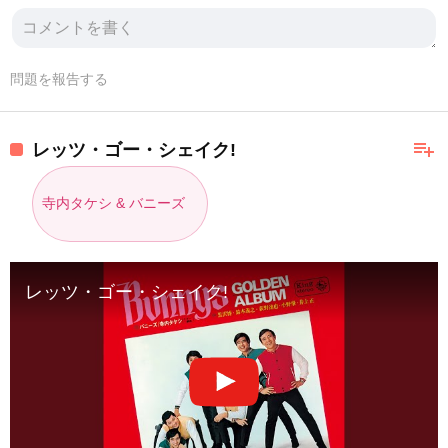
問題を報告する
playlist_add
レッツ・ゴー・シェイク!
寺内タケシ & バニーズ
レッツ・ゴー・シェイク!