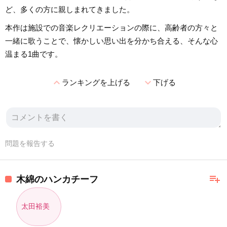
ど、多くの方に親しまれてきました。
本作は施設での音楽レクリエーションの際に、高齢者の方々と
一緒に歌うことで、懐かしい思い出を分かち合える、そんな心
温まる1曲です。
expand_less
expand_more
ランキングを上げる
下げる
問題を報告する
playlist_add
木綿のハンカチーフ
太田裕美