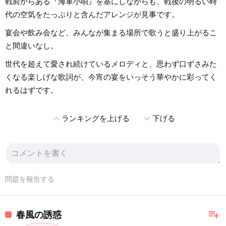
戦前からある『海軍小唄』を基にしながらも、戦後の明るい時
代の空気をたっぷりと含んだアレンジが見事です。
宴会や飲み会など、みんなが集まる場所で歌うと盛り上がるこ
と間違いなし。
世代を超えて愛され続けているメロディと、思わず口ずさみた
くなる楽しげな歌詞が、今宵の宴をいっそう華やかに彩ってく
れるはずです。
expand_less
expand_more
ランキングを上げる
下げる
問題を報告する
playlist_add
春風の誘惑