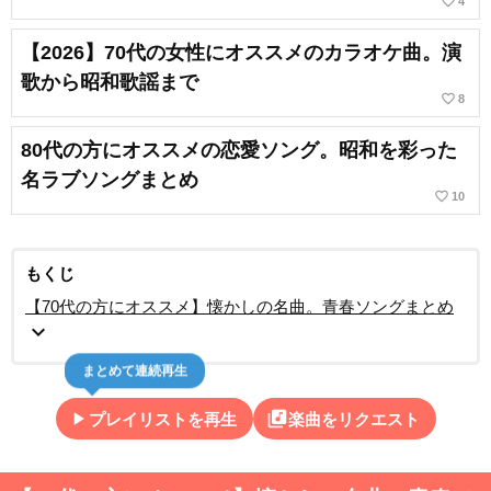
favorite_border
4
【2026】70代の女性にオススメのカラオケ曲。演
歌から昭和歌謡まで
favorite_border
8
80代の方にオススメの恋愛ソング。昭和を彩った
名ラブソングまとめ
favorite_border
10
もくじ
【70代の方にオススメ】懐かしの名曲。青春ソングまとめ
expand_more
まとめて連続再生
play_arrow
library_music
プレイリストを再生
楽曲をリクエスト