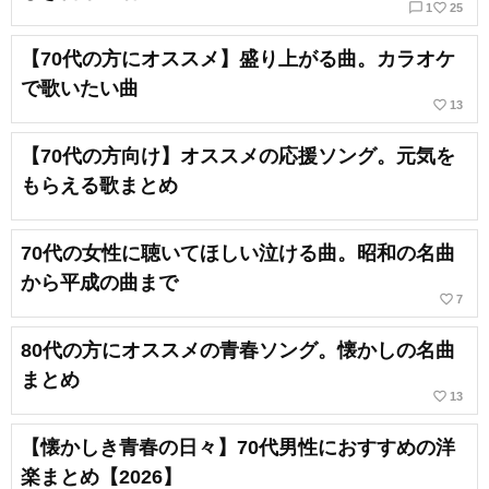
chat_bubble_outline
favorite_border
1
25
【70代の方にオススメ】盛り上がる曲。カラオケ
で歌いたい曲
favorite_border
13
【70代の方向け】オススメの応援ソング。元気を
もらえる歌まとめ
70代の女性に聴いてほしい泣ける曲。昭和の名曲
から平成の曲まで
favorite_border
7
80代の方にオススメの青春ソング。懐かしの名曲
まとめ
favorite_border
13
【懐かしき青春の日々】70代男性におすすめの洋
楽まとめ【2026】