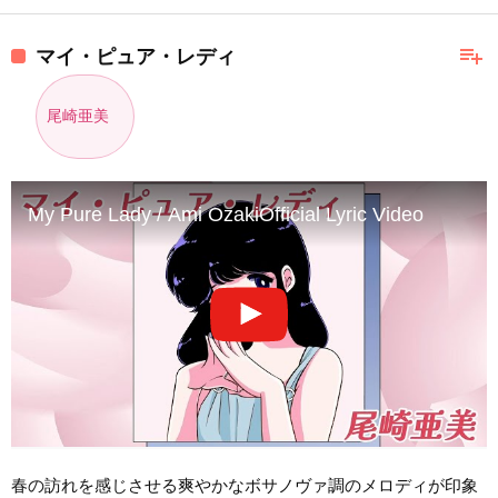
playlist_add
マイ・ピュア・レディ
尾崎亜美
My Pure Lady / Ami OzakiOfficial Lyric Video
春の訪れを感じさせる爽やかなボサノヴァ調のメロディが印象