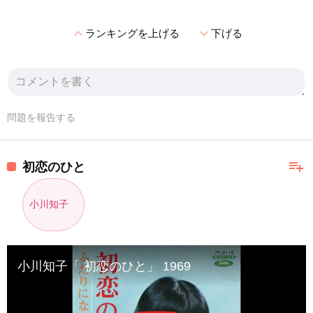
expand_less
expand_more
ランキングを上げる
下げる
問題を報告する
playlist_add
初恋のひと
小川知子
小川知子「 初恋のひと」 1969