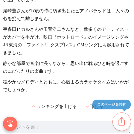
尾崎豊さんが17歳の時に紡ぎ出したピアノバラッドは、人々の
心を捉えて離しません。
宇多田ヒカルさんや玉置浩二さんなど、数多くのアーティスト
がカバーを手がけ、映画『ホットロード』のイメージソングや
JR東海の「ファイト!エクスプレス」CMソングにも起用されて
きました。
静かな部屋で音楽に浸りながら、思い出に耽るひと時を過ごす
のにぴったりの楽曲です。
穏やかなメロディとともに、心温まるカラオケタイムはいかが
でしょうか。
このページを共有
expand_less
expand_more
ランキングを上げる
下げる
ios_share
swipe
指先で音楽をブラウズ