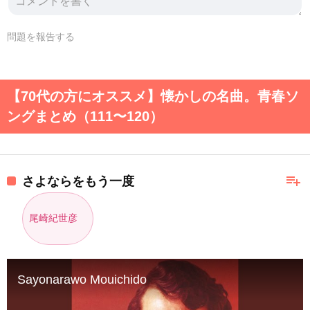
問題を報告する
【70代の方にオススメ】懐かしの名曲。青春ソ
ングまとめ（111〜120）
playlist_add
さよならをもう一度
尾崎紀世彦
Sayonarawo Mouichido