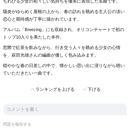
ちわびる少女の初々しい気持ちを優美に表現した名曲です。
陽炎がゆらめく屋根の上から、春の訪れを眺める主人公の淡い
恋心と期待感が丁寧に描かれています。
アルバム「Breezing」にも収録され、オリコンチャートで初の
トップ10入りを果たした本作。
窓際で紅茶を飲みながら、行き交う人々を眺める少女の心情
を、萩田光雄さんの編曲が優しく包み込みます。
穏やかな春の日差しの中で、懐かしい思い出に浸りながら聴い
ていただきたい一曲です。
expand_less
expand_more
ランキングを上げる
下げる
問題を報告する