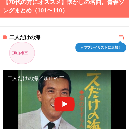
【70代の方にオススメ】懐かしの名曲。青春ソ
ングまとめ（101〜110）
playlist_add
二人だけの海
＋でプレイリストに追加！
加山雄三
二人だけの海／加山雄三