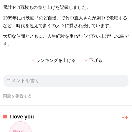
累計44.4万枚もの売り上げを記録しました。
1999年には映画『のど自慢』で竹中直人さんが劇中で歌唱する
など、時代を超えて多くの人々に愛され続けています。
大切な仲間とともに、人生経験を重ねた心で歌い上げたい1曲で
す。
expand_less
expand_more
ランキングを上げる
下げる
問題を報告する
playlist_add
I love you