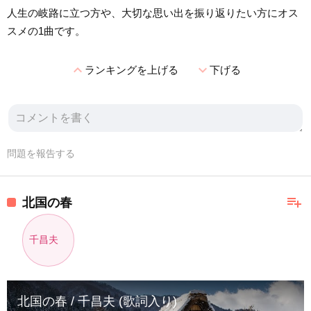
人生の岐路に立つ方や、大切な思い出を振り返りたい方にオス
スメの1曲です。
expand_less
expand_more
ランキングを上げる
下げる
問題を報告する
playlist_add
北国の春
千昌夫
北国の春 / 千昌夫 (歌詞入り)