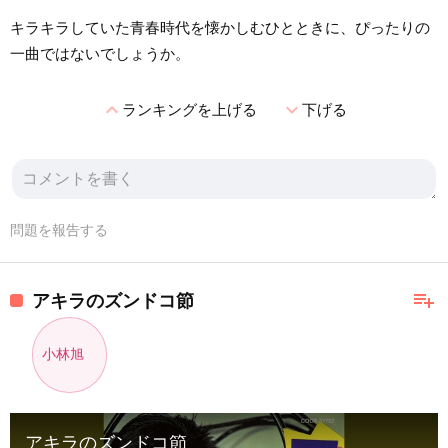
キラキラしていた青春時代を懐かしむひとときに、ぴったりの
一曲ではないでしょうか。
expand_less
expand_more
ランキングを上げる
下げる
問題を報告する
playlist_add
アキラのズンドコ節
小林旭
アキラのズンドコ節