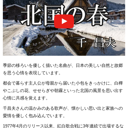
季節の移ろいを優しく描いた名曲が、日本の美しい自然と故郷
を思う心情を表現しています。
都会で暮らす主人公が母親から届いた小包をきっかけに、白樺
やこぶしの花、せせらぎや朝霧といった北国の風景を思い出す
心情に共感を覚えます。
千昌夫さんの温かみのある歌声が、懐かしい思い出と家族への
愛情を優しく包み込んでいます。
1977年4月のリリース以来、紅白歌合戦に3年連続で出場するな