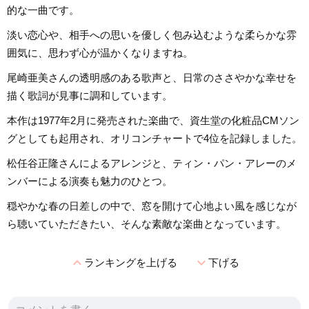
的な一曲です。
淡い恋心や、相手への思いを優しく包み込むような柔らかな雰
囲気に、思わず心が温かくなりますね。
尾崎亜美さんの透明感のある歌声と、日常のささやかな幸せを
描く歌詞が見事に調和しています。
本作は1977年2月に発売された楽曲で、資生堂の化粧品CMソン
グとしても起用され、オリコンチャートで4位を記録しました。
松任谷正隆さんによるアレンジと、ティン・パン・アレーのメ
ンバーによる演奏も魅力のひとつ。
穏やかな春の日差しの中で、窓を開けて心地よい風を感じなが
ら聴いていただきたい、そんな素敵な楽曲となっています。
expand_less
expand_more
ランキングを上げる
下げる