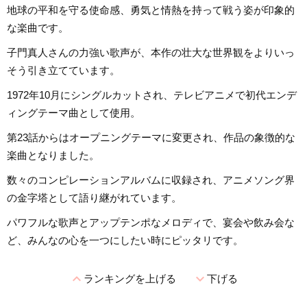
地球の平和を守る使命感、勇気と情熱を持って戦う姿が印象的
な楽曲です。
子門真人さんの力強い歌声が、本作の壮大な世界観をよりいっ
そう引き立てています。
1972年10月にシングルカットされ、テレビアニメで初代エンデ
ィングテーマ曲として使用。
第23話からはオープニングテーマに変更され、作品の象徴的な
楽曲となりました。
数々のコンピレーションアルバムに収録され、アニメソング界
の金字塔として語り継がれています。
パワフルな歌声とアップテンポなメロディで、宴会や飲み会な
ど、みんなの心を一つにしたい時にピッタリです。
expand_less
expand_more
ランキングを上げる
下げる