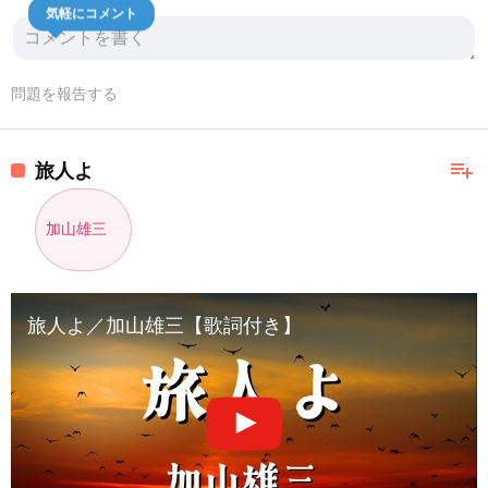
気軽にコメント
問題を報告する
playlist_add
旅人よ
加山雄三
旅人よ／加山雄三【歌詞付き】