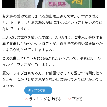
若大将の愛称で親しまれる加山雄三さんですが、本作を聴く
と、キラキラした夏の海辺が目に浮かぶという方も多いのでは
ないでしょうか。
二人だけの世界を描いた甘酸っぱい歌詞と、ご本人が弾厚作名
義で作曲した爽やかなメロディが、青春時代の思い出を鮮やか
によみがえらせてくれますよね。
この楽曲は1967年2月に発売されたシングルで、演奏はザ・ワ
イルド・ワンズが担当しました。
夏のドライブはもちろん、お部屋でゆっくり過ごす時間に聴き
ながら、若かりし頃の素敵な思い出に浸ってみてはいかがでし
ょうか。
タップで応援！
expand_less
expand_more
ランキングを上げる
下げる