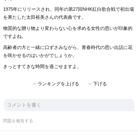
1975年にリリースされ、同年の第27回NHK紅白歌合戦で初出場
を果たした太田裕美さんの代表曲です。
物質的な贈り物より変わらない心を求める女性の思いが印象的
ですよね。
高齢者の方と一緒に口ずさみながら、青春時代の思い出話に花
を咲かせるのはいかがでしょうか。
きっとすてきな時間を過ごせますよ。
expand_less
expand_more
ランキングを上げる
下げる
問題を報告する