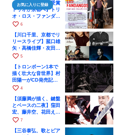
【日本タンゴ大賞受賞
お気に入りに登録
トリオが京都へ】トリ
オ・ロス・ファンダン
ゴスが10月9日にRAG
favorite_border
6
で公演
【川口千里、京都でリ
リースライブ】菰口雄
矢・高橋佳輝・友田ジ
ュンと9月28日にRAG
favorite_border
5
へ
【トロンボーン1本で
描く壮大な音世界】村
田陽一がCD発売記念
ツアーで9月4日に京
favorite_border
4
都へ
【須藤満が描く、鍵盤
とベースの二夜】窪田
宏、藤井空、花田えみ
と京都RAGで共演
favorite_border
7
【三谷泰弘、歌とピア