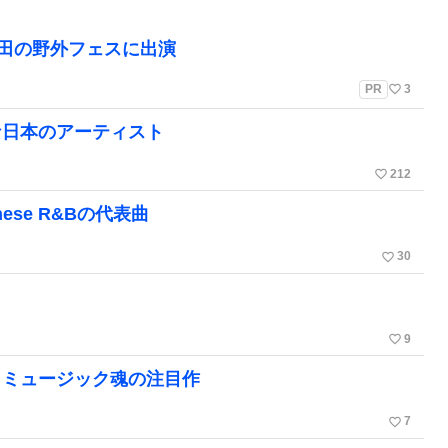
町田の野外フェスに出演
favorite_border
PR
3
な日本のアーティスト
favorite_border
212
se R&Bの代表曲
favorite_border
30
favorite_border
9
クミュージック魂の注目作
favorite_border
7