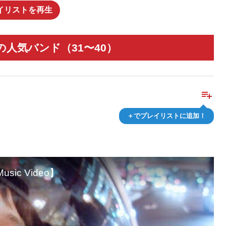
イリストを再生
人気バンド（31〜40）
playlist_add
＋でプレイリストに追加！
sic Video】