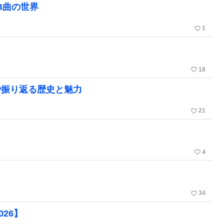
B曲の世界
favorite_border
1
favorite_border
18
で振り返る歴史と魅力
favorite_border
21
favorite_border
4
favorite_border
34
26】