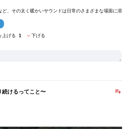
など、その太く暖かいサウンドは日常のさまざまな場面に溶
expand_more
を上げる
1
下げる
playlist_add
り続けるってこと〜