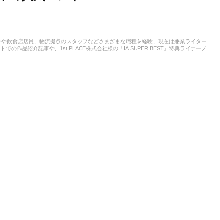
ンや飲食店店員、物流拠点のスタッフなどさまざまな職種を経験、現在は兼業ライター
作品紹介記事や、1st PLACE株式会社様の「IA SUPER BEST」特典ライナーノ
は、中学からギターを始め、学生時代はバンド活動に注力。その後15年以上、現在に
ています。邦楽ロック、ボカロ、漫画が得意ジャンルです。