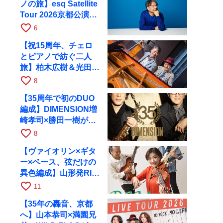
ノの旅】esq Satellite
Tour 2026京都公演を
10月に開催
favorite_border
6
【祝15周年、チェロ
とピアノで紡ぐ二人
旅】柏木広樹＆光田健
一が11月12日に京都
favorite_border
8
RAGへ
【35周年で初のDUO
編成】DIMENSION増
崎孝司×勝田一樹が10
月11日に京都RAGへ
favorite_border
8
【ヴァイオリン×ギタ
ー×ベース、弦だけの
異色編成】山形発RIM
が初全国ツアーで8月
favorite_border
11
17日にRAGへ
【35年の轟音、京都
へ】山本恭司×満園兄