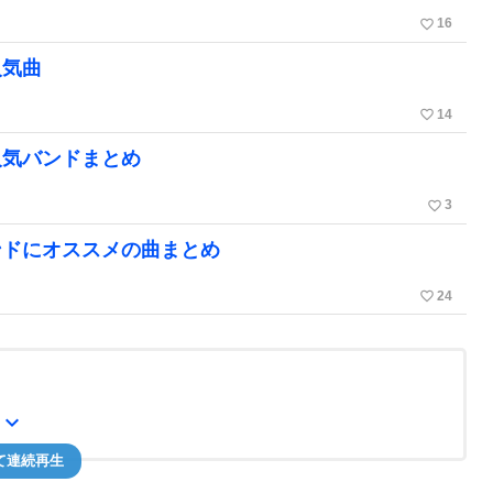
favorite_border
16
人気曲
favorite_border
14
人気バンドまとめ
favorite_border
3
ンドにオススメの曲まとめ
favorite_border
24
expand_more
て連続再生