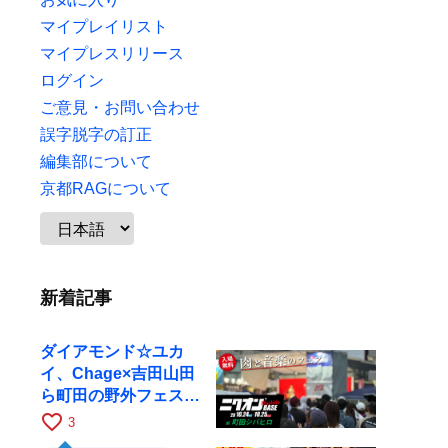
マイプレイリスト
マイプレスリリース
ログイン
ご意見・お問い合わせ
誤字脱字の訂正
編集部について
京都RAGについて
新着記事
ダイアモンド☆ユカ
イ、Chage×吉田山田
ら町田の野外フェスに
出演
favorite_border
3