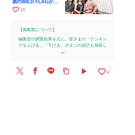
弟のWILD FLAGが8
月6日にRAGでライブ
favorite_border
13
【掲載順について】
編集部の調査結果を元に、皆さまの「ランキン
グを上げる」「下げる」ボタンの合計も加味し
て決まります。
keyboard_arrow_down
【更新履歴】
play_arrow
favorite_border
content_copy
2025/5/14：2本のレビューを追加・更新。
8
2021/3/29：12本のレビューを追加・更新して、記
事全体をアップデートしました。
2017/9/28：24本のレビューを追加・更新。
2017/9/1：記事を公開しました。