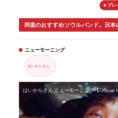
play_arrow
プレ
邦楽のおすすめソウルバンド。日本の
ニューモーニング
はいからさん
はいからさん ニューモーニング【Official Mu