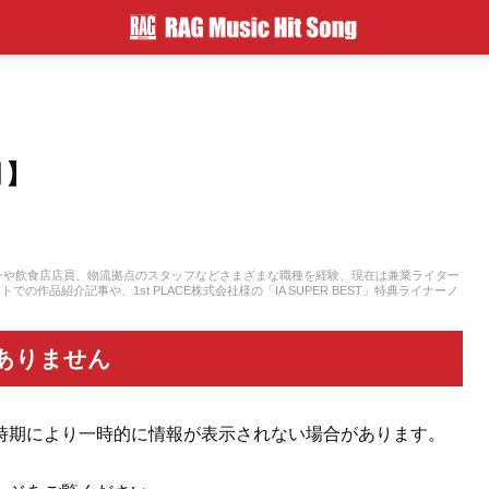
月】
ンや飲食店店員、物流拠点のスタッフなどさまざまな職種を経験、現在は兼業ライター
品紹介記事や、1st PLACE株式会社様の「IA SUPER BEST」特典ライナーノ
は、中学からギターを始め、学生時代はバンド活動に注力。その後15年以上、現在に
ています。邦楽ロック、ボカロ、漫画が得意ジャンルです。
ありません
時期により一時的に情報が表示されない場合があります。