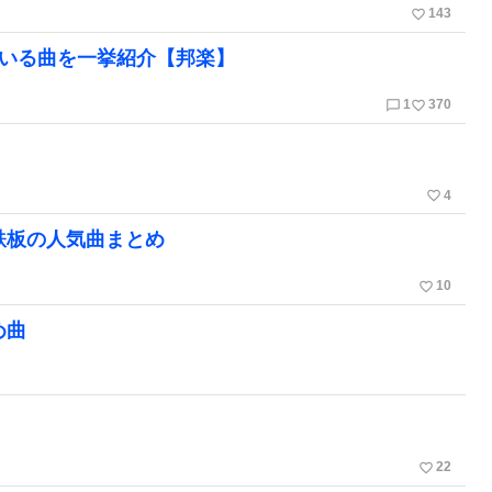
favorite_border
143
ている曲を一挙紹介【邦楽】
chat_bubble_outline
favorite_border
1
370
favorite_border
4
鉄板の人気曲まとめ
favorite_border
10
め曲
favorite_border
22