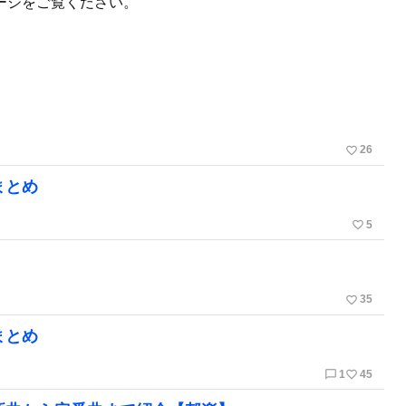
ージをご覧ください。
favorite_border
26
まとめ
favorite_border
5
favorite_border
35
まとめ
chat_bubble_outline
favorite_border
1
45