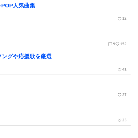
-POP人気曲集
favorite_border
12
chat_bubble_outline
favorite_border
9
152
ソングや応援歌を厳選
favorite_border
41
favorite_border
27
favorite_border
23