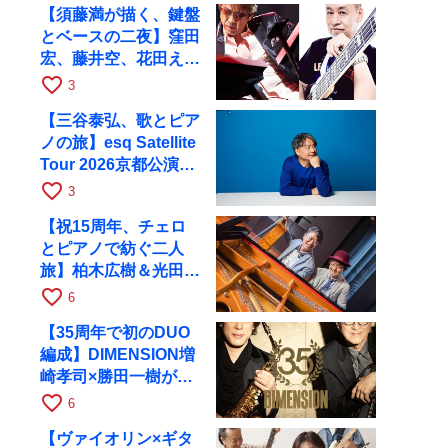
【須藤満が描く、鍵盤
とベースの二夜】窪田
宏、藤井空、花田えみ
と京都RAGで共演
favorite_border
3
【三谷泰弘、歌とピア
ノの旅】esq Satellite
Tour 2026京都公演を
10月に開催
favorite_border
3
【祝15周年、チェロ
とピアノで紡ぐ二人
旅】柏木広樹＆光田健
一が11月12日に京都
favorite_border
6
RAGへ
【35周年で初のDUO
編成】DIMENSION増
崎孝司×勝田一樹が10
月11日に京都RAGへ
favorite_border
6
【ヴァイオリン×ギタ