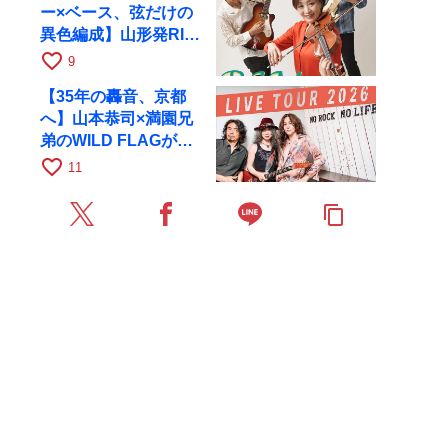
ー×ベース、弦だけの
異色編成】山形発RIM
が初全国ツアーで8月
favorite_border
9
17日にRAGへ
【35年の轟音、京都
へ】山本恭司×満園兄
弟のWILD FLAGが8
月6日にRAGでライブ
favorite_border
11
content_copy