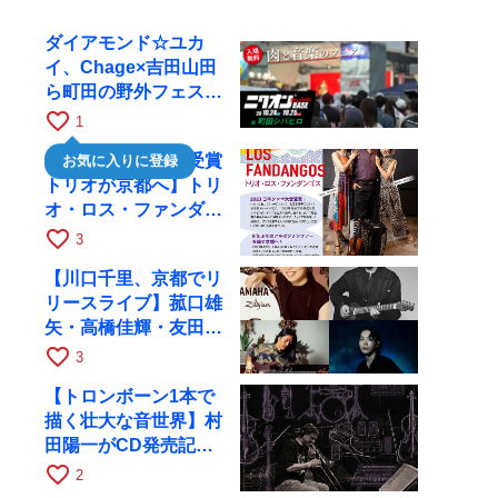
ダイアモンド☆ユカ
イ、Chage×吉田山田
ら町田の野外フェスに
出演
favorite_border
1
【日本タンゴ大賞受賞
お気に入りに登録
トリオが京都へ】トリ
オ・ロス・ファンダン
ゴスが10月9日にRAG
favorite_border
3
で公演
【川口千里、京都でリ
リースライブ】菰口雄
矢・高橋佳輝・友田ジ
ュンと9月28日にRAG
favorite_border
3
へ
【トロンボーン1本で
描く壮大な音世界】村
田陽一がCD発売記念
ツアーで9月4日に京
favorite_border
2
都へ