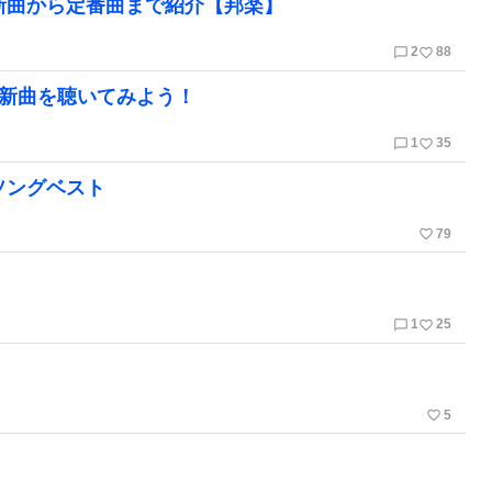
最新曲から定番曲まで紹介【邦楽】
chat_bubble_outline
favorite_border
2
88
の新曲を聴いてみよう！
chat_bubble_outline
favorite_border
1
35
ソングベスト
favorite_border
79
chat_bubble_outline
favorite_border
1
25
favorite_border
5