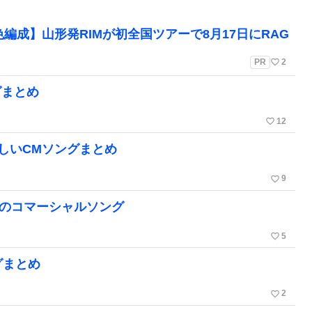
編成】山形発RIMが初全国ツアーで8月17日にRAG
favorite_border
PR
2
グまとめ
favorite_border
12
しいCMソングまとめ
favorite_border
9
気のコマーシャルソング
favorite_border
5
グまとめ
favorite_border
2