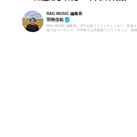
RAG MUSIC 編集長
beenhere
羽根佳祐
RAG MUSIC 編集長。JFC公認ファクトチェッカー。音楽
校ではマーチング、中学校では吹奏楽でクラリネット、高
の音楽フェスの紹介記事やライブレポートなど、自身の音
のロックはもちろん、最近ではJ-POPも広く好んで聴いて