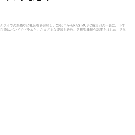
スタジオでの勤務や婚礼音響を経験し、2016年からRAG MUSIC編集部の一員に。小学
校以降はバンドでドラムと、さまざまな楽器を経験。各種楽曲紹介記事をはじめ、各地
楽活動やこれまでの業務で培った経験を元に日々記事を制作しています。音楽は国内外
います。