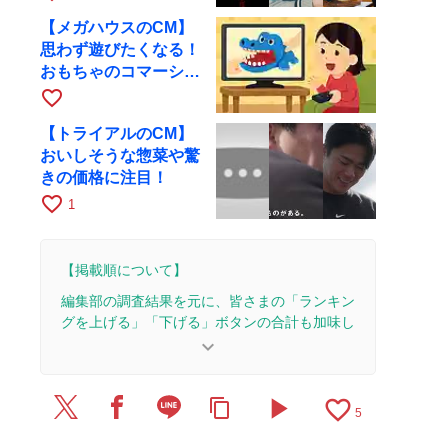
【メガハウスのCM】
思わず遊びたくなる！
おもちゃのコマーシャ
ル集
favorite_border
【トライアルのCM】
おいしそうな惣菜や驚
きの価格に注目！
favorite_border
1
【掲載順について】
編集部の調査結果を元に、皆さまの「ランキン
グを上げる」「下げる」ボタンの合計も加味し
て決まります。
keyboard_arrow_down
【更新履歴】
play_arrow
favorite_border
content_copy
2025/7/31：1本のレビューを追加・更新。
5
2025/5/8：1本のレビューを追加・更新。
2025/3/28：1本のレビューを追加・更新。