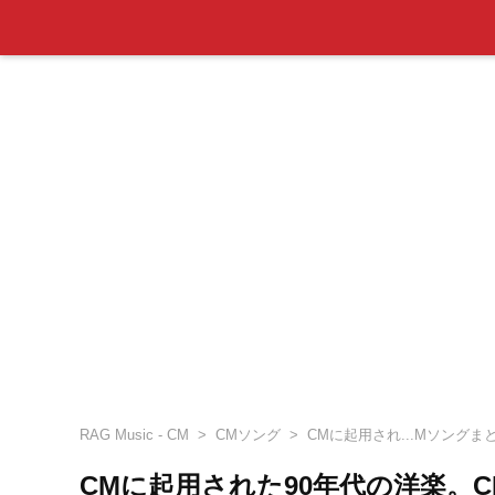
RAG Music - CM
CMソング
CMに起用され...Mソングま
CMに起用された90年代の洋楽。