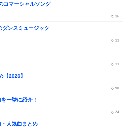
のコマーシャルソング
favorite_border
16
た洋楽のダンスミュージック
favorite_border
11
favorite_border
11
【2026】
favorite_border
98
曲を一挙に紹介！
favorite_border
24
曲・人気曲まとめ