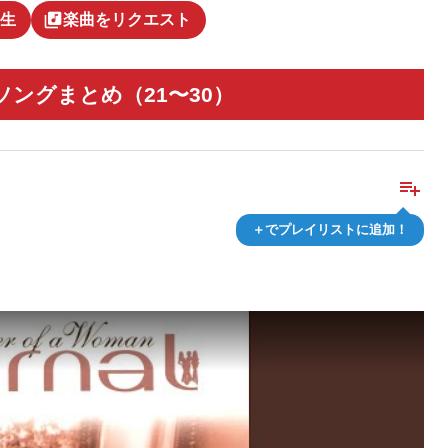
library_music
生
楽曲をリクエスト
ソングまとめ（21〜30）
playlist_add
＋でプレイリストに追加！