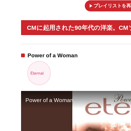
play_arrow
プレイリストを再
CMに起用された90年代の洋楽。CM
Power of a Woman
Eternal
Power of a Woman