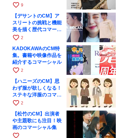
ト・ツアー京都公演を
favorite_border
9
10月28日に開催
【デサントのCM】ア
スリートの挑戦と機能
美を描く歴代コマーシ
ャル集
favorite_border
2
KADOKAWAのCM特
集。書籍や映像作品を
紹介するコマーシャル
favorite_border
2
【ハニーズのCM】思
わず服が欲しくなる！
ステキな洋服のコマー
シャル
favorite_border
2
【松竹のCM】出演者
や主題歌にも注目！映
画のコマーシャル集
favorite_border