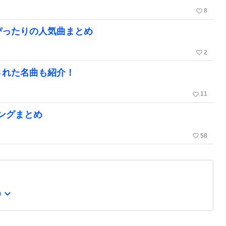
favorite_border
8
ぴったりの人気曲まとめ
favorite_border
2
された名曲も紹介！
favorite_border
11
ングまとめ
favorite_border
58
expand_more
め