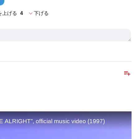
expand_more
を上げる
4
下げる
playlist_add
IGHT”, official music video (1997)