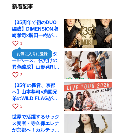
新着記事
【35周年で初のDUO
編成】DIMENSION増
崎孝司×勝田一樹が10
月11日に京都RAGへ
favorite_border
1
【ヴァイオリン×ギタ
お気に入りに登録
ー×ベース、弦だけの
異色編成】山形発RIM
が初全国ツアーで8月
favorite_border
3
17日にRAGへ
【35年の轟音、京都
へ】山本恭司×満園兄
弟のWILD FLAGが8
月6日にRAGでライブ
favorite_border
3
世界で活躍するサック
ス奏者・寺久保エレナ
が京都へ！カルテッ