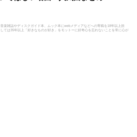
音楽雑誌やディスクガイド本、ムック本にwebメディアなどへの寄稿を18年以上担
しては35年以上「好きなものが好き」をモットーに好奇心を忘れないことを常に心が
ストという立ち位置でした。演奏経験のある楽器はベース、ギター、ピアノ。40代半