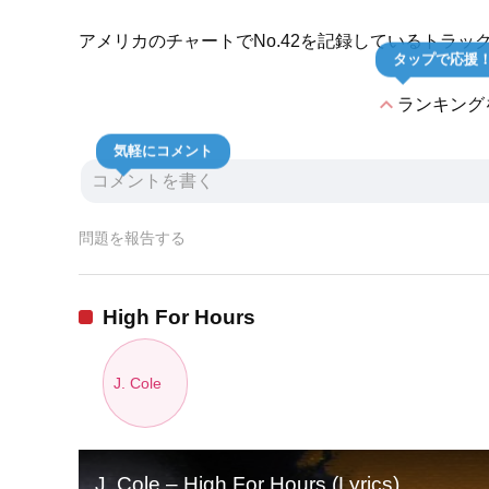
アメリカのチャートでNo.42を記録しているトラッ
タップで応援
expand_less
ランキング
気軽にコメント
問題を報告する
High For Hours
J. Cole
J. Cole – High For Hours (Lyrics)