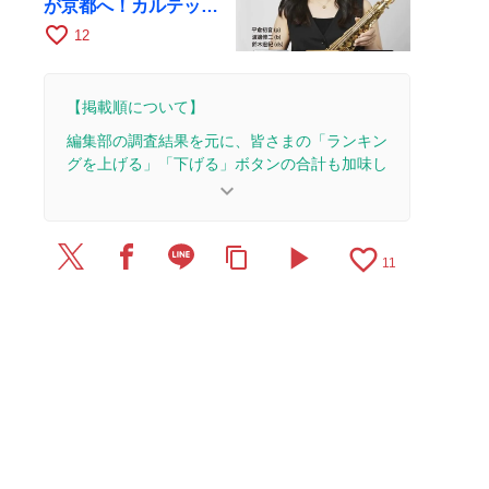
が京都へ！カルテッ
ト・ツアー京都公演を
favorite_border
12
10月28日に開催
【掲載順について】
編集部の調査結果を元に、皆さまの「ランキン
グを上げる」「下げる」ボタンの合計も加味し
て決まります。
keyboard_arrow_down
【更新履歴】
play_arrow
favorite_border
content_copy
2026/3/25：1本のレビューを追加・更新。
11
2026/3/13：2本のレビューを追加・更新。
2025/9/11：1本のレビューを追加・更新。
2025/3/13：1本のレビューを追加・更新。
2025/3/12：1本のレビューを追加・更新。
2025/3/1：1本のレビューを追加・更新。
2025/2/28：1本のレビューを追加・更新。
2025/2/26：7本のレビューを追加・更新。
2025/1/31：1本のレビューを追加・更新。
2025/1/6：1本のレビューを追加・更新。
2024/11/17：2本のレビューを追加・更新。