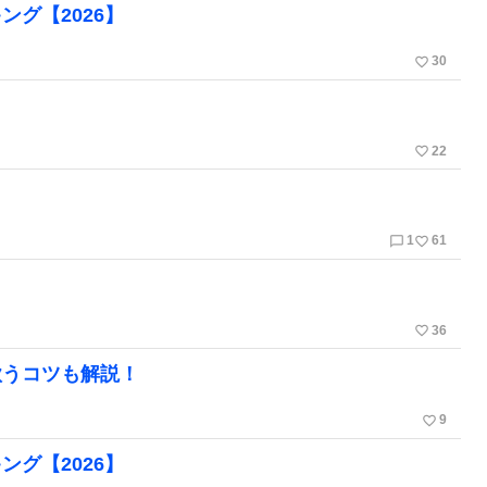
グ【2026】
favorite_border
30
favorite_border
22
chat_bubble_outline
favorite_border
1
61
favorite_border
36
歌うコツも解説！
favorite_border
9
グ【2026】