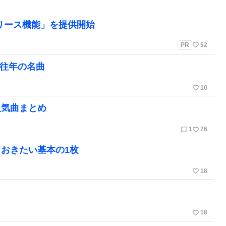
リリース機能」を提供開始
favorite_border
PR
52
・往年の名曲
favorite_border
10
人気曲まとめ
chat_bubble_outline
favorite_border
1
76
おきたい基本の1枚
favorite_border
18
】
favorite_border
18