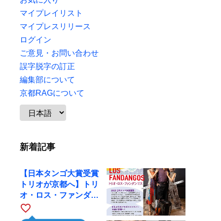
マイプレイリスト
マイプレスリリース
ログイン
ご意見・お問い合わせ
誤字脱字の訂正
編集部について
京都RAGについて
新着記事
【日本タンゴ大賞受賞
トリオが京都へ】トリ
オ・ロス・ファンダン
ゴスが10月9日にRAG
favorite_border
で公演