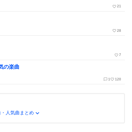
favorite_border
21
favorite_border
28
favorite_border
7
気の楽曲
chat_bubble_outline
favorite_border
1
120
expand_more
曲・人気曲まとめ