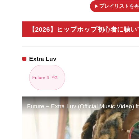
play_arrow
プレイリストを再
【2026】ヒップホップ初心者に聴い
Extra Luv
Future ft. YG
Future – Extra Luv (Official Music Video) f