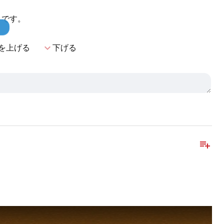
クです。
！
expand_more
を上げる
下げる
playlist_add