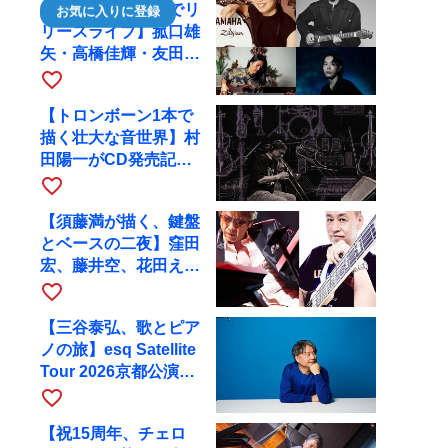
【川口千里、京都でリ
お気に入りに登録
リースライブ】菰口雄
矢・高橋佳輝・友田ジ
ュンと9月28日にRAG
favorite_border
へ
【トロンボーン1本で
描く壮大な音世界】村
田陽一がCD発売記念
ツアーで9月4日に京
favorite_border
都へ
【須藤満が描く、鍵盤
とベースの二夜】窪田
宏、藤井空、花田えみ
と京都RAGで共演
favorite_border
【三谷泰弘、歌とピア
ノの旅】esq Satellite
Tour 2026京都公演を
10月に開催
favorite_border
【祝15周年、チェロ