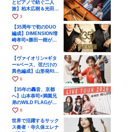
とピアノで紡ぐ二人
旅】柏木広樹＆光田健
一が11月12日に京都
favorite_border
3
RAGへ
【35周年で初のDUO
編成】DIMENSION増
崎孝司×勝田一樹が10
月11日に京都RAGへ
favorite_border
3
【ヴァイオリン×ギタ
ー×ベース、弦だけの
異色編成】山形発RIM
が初全国ツアーで8月
favorite_border
6
17日にRAGへ
【35年の轟音、京都
へ】山本恭司×満園兄
弟のWILD FLAGが8
月6日にRAGでライブ
favorite_border
8
世界で活躍するサック
ス奏者・寺久保エレナ