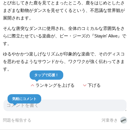
とび出してきた鹿を見てとまったところ、鹿をはじめとしたさ
まざまな動物がダンスを見せてくるという、不思議な世界観が
展開されます。
そんな唐突なダンスに使用され、全体のコミカルな雰囲気をさ
らに際立たせている楽曲が、ビー・ジーズの『Stayin’ Alive』で
す。
ゆるやかかつ楽しげなリズムが印象的な楽曲で、そのディスコ
を思わせるようなサウンドから、ワクワクが強く伝わってきま
す。
タップで応援！
expand_less
expand_more
ランキングを上げる
下げる
気軽にコメント
問題を報告する
河童巻き