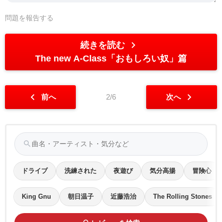
問題を報告する
chevron_right
続きを読む
The new A-Class「おもしろい奴」篇
chevron_left
chevron_right
前へ
2/6
次へ
search
ドライブ
洗練された
夜遊び
気分高揚
冒険心
King Gnu
朝日温子
近藤浩治
The Rolling Stones