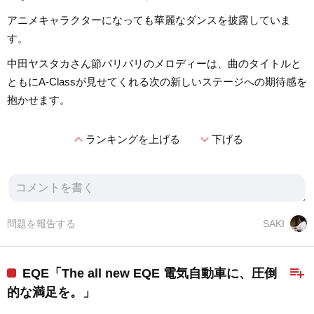
アニメキャラクターになっても華麗なダンスを披露していま
す。
中田ヤスタカさん節バリバリのメロディーは、曲のタイトルと
ともにA-Classが見せてくれる次の新しいステージへの期待感を
抱かせます。
expand_less
expand_more
ランキングを上げる
下げる
問題を報告する
SAKI
playlist_add
EQE「The all new EQE 電気自動車に、圧倒
的な満足を。」