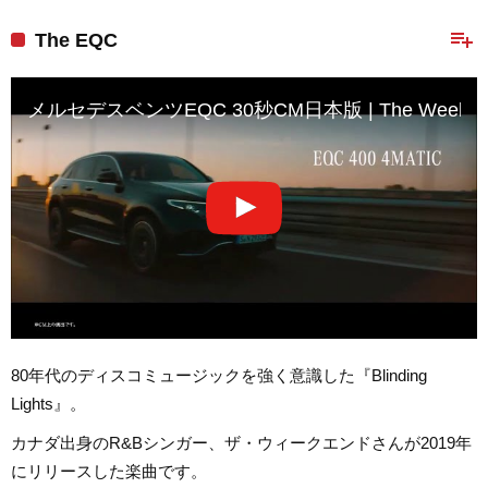
playlist_add
The EQC
メルセデスベンツEQC 30秒CM日本版 | The Weeknd – Bl
80年代のディスコミュージックを強く意識した『Blinding
Lights』。
カナダ出身のR&Bシンガー、ザ・ウィークエンドさんが2019年
にリリースした楽曲です。