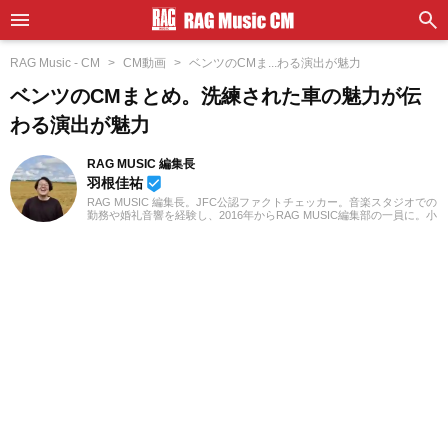
RAG Music - CM
CM動画
ベンツのCMま...わる演出が魅力
ベンツのCMまとめ。洗練された車の魅力が伝
わる演出が魅力
RAG MUSIC 編集長
羽根佳祐
beenhere
RAG MUSIC 編集長。JFC公認ファクトチェッカー。音楽スタジオでの
勤務や婚礼音響を経験し、2016年からRAG MUSIC編集部の一員に。小
学校ではマーチング、中学校では吹奏楽でクラリネット、高校以降は
バンドでドラムと、さまざまな楽器を経験。各種楽曲紹介記事をはじ
め、各地の音楽フェスの紹介記事やライブレポートなど、自身の音楽
活動やこれまでの業務で培った経験を元に日々記事を制作していま
す。音楽は国内外のロックはもちろん、最近ではJ-POPも広く好んで
聴いています。