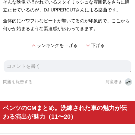
そんな映像で描かれているスタイリッシュな雰囲気をさらに際
立たせているのが、DJ UPPERCUTさんによる楽曲です。
全体的にパワフルなビートが響いてるのが印象的で、ここから
何かが始まるような緊迫感が伝わってきます。
expand_less
expand_more
ランキングを上げる
下げる
問題を報告する
河童巻き
ベンツのCMまとめ。洗練された車の魅力が伝
わる演出が魅力（11〜20）