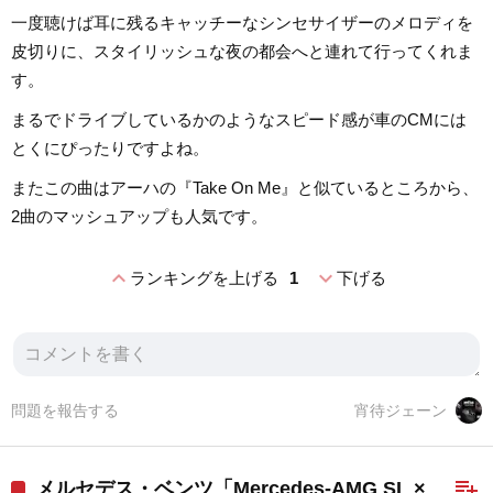
一度聴けば耳に残るキャッチーなシンセサイザーのメロディを
皮切りに、スタイリッシュな夜の都会へと連れて行ってくれま
す。
まるでドライブしているかのようなスピード感が車のCMには
とくにぴったりですよね。
またこの曲はアーハの『Take On Me』と似ているところから、
2曲のマッシュアップも人気です。
expand_less
expand_more
ランキングを上げる
1
下げる
問題を報告する
宵待ジェーン
playlist_add
メルセデス・ベンツ「Mercedes-AMG SL ×