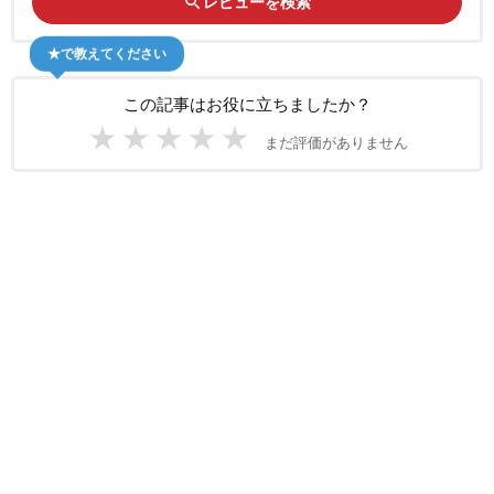
search
レビューを検索
★で教えてください
この記事はお役に立ちましたか？
★
★
★
★
★
まだ評価がありません