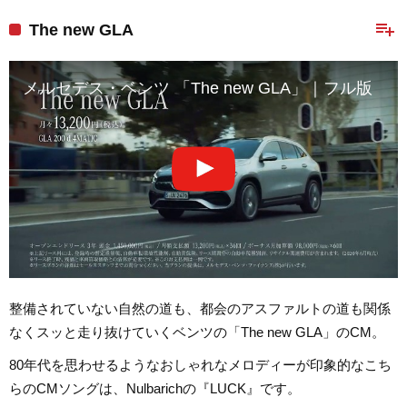
playlist_add
The new GLA
メルセデス・ベンツ 「The new GLA」｜フル版
整備されていない自然の道も、都会のアスファルトの道も関係
なくスッと走り抜けていくベンツの「The new GLA」のCM。
80年代を思わせるようなおしゃれなメロディーが印象的なこち
らのCMソングは、Nulbarichの『LUCK』です。