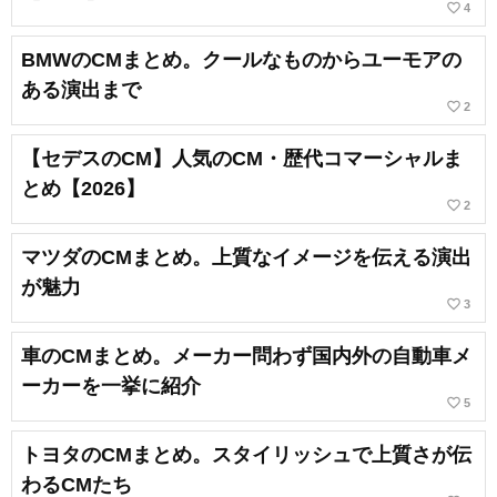
favorite_border
4
BMWのCMまとめ。クールなものからユーモアの
ある演出まで
favorite_border
2
【セデスのCM】人気のCM・歴代コマーシャルま
とめ【2026】
favorite_border
2
マツダのCMまとめ。上質なイメージを伝える演出
が魅力
favorite_border
3
車のCMまとめ。メーカー問わず国内外の自動車メ
ーカーを一挙に紹介
favorite_border
5
トヨタのCMまとめ。スタイリッシュで上質さが伝
わるCMたち