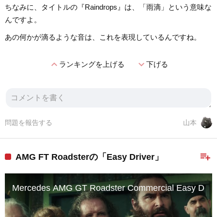
ちなみに、タイトルの『Raindrops』は、「雨滴」という意味な
んですよ。
あの何かが滴るような音は、これを表現しているんですね。
expand_less
expand_more
ランキングを上げる
下げる
問題を報告する
山本
playlist_add
AMG FT Roadsterの「Easy Driver」
Mercedes AMG GT Roadster Commercial Easy Driver