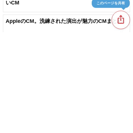
いCM
このページを共有
ios_share
AppleのCM。洗練された演出が魅力のCMまとめ
favorite_border
1
【プジョー】PEUGEOTのCMまとめ。スタイリッ
シュな自動車が魅力
favorite_border
1
content_copy
シトロエンのCM。フランス車ならではの世界観を
表現した広告集
NEW!
favorite_border
JR東日本のCM。美しい景色が魅力のCMまとめ
favorite_border
1
【ポルシェのCM】最新から歴代の名作コマーシャ