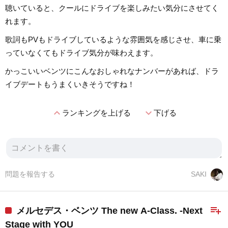
聴いていると、クールにドライブを楽しみたい気分にさせてく
れます。
歌詞もPVもドライブしているような雰囲気を感じさせ、車に乗
っていなくてもドライブ気分が味わえます。
かっこいいベンツにこんなおしゃれなナンバーがあれば、ドラ
イブデートもうまくいきそうですね！
expand_less
expand_more
ランキングを上げる
下げる
問題を報告する
SAKI
playlist_add
メルセデス・ベンツ The new A-Class. -Next
Stage with YOU