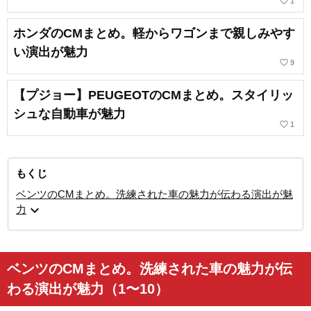
favorite_border
1
ホンダのCMまとめ。軽からワゴンまで親しみやす
い演出が魅力
favorite_border
9
【プジョー】PEUGEOTのCMまとめ。スタイリッ
シュな自動車が魅力
favorite_border
1
もくじ
ベンツのCMまとめ。洗練された車の魅力が伝わる演出が魅
expand_more
力
ベンツのCMまとめ。洗練された車の魅力が伝
わる演出が魅力（1〜10）