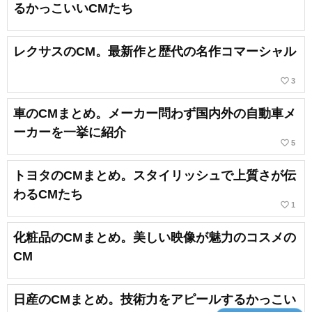
るかっこいいCMたち
レクサスのCM。最新作と歴代の名作コマーシャル
favorite_border
3
車のCMまとめ。メーカー問わず国内外の自動車メ
ーカーを一挙に紹介
favorite_border
5
トヨタのCMまとめ。スタイリッシュで上質さが伝
わるCMたち
favorite_border
1
化粧品のCMまとめ。美しい映像が魅力のコスメの
CM
日産のCMまとめ。技術力をアピールするかっこい