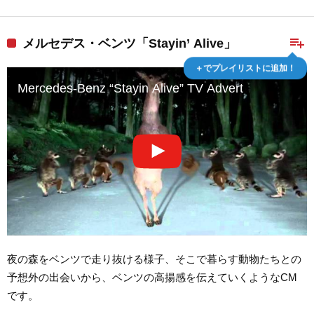
playlist_add
メルセデス・ベンツ「Stayin’ Alive」
＋でプレイリストに追加！
Mercedes-Benz “Stayin Alive” TV Advert
夜の森をベンツで走り抜ける様子、そこで暮らす動物たちとの
予想外の出会いから、ベンツの高揚感を伝えていくようなCM
です。