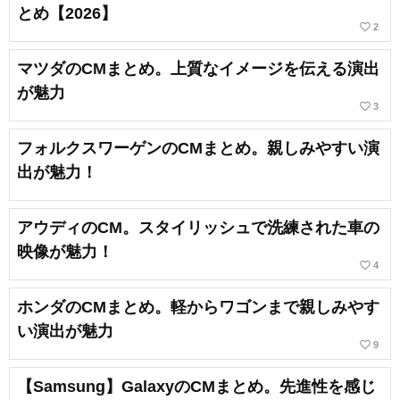
とめ【2026】
favorite_border
2
マツダのCMまとめ。上質なイメージを伝える演出
が魅力
favorite_border
3
フォルクスワーゲンのCMまとめ。親しみやすい演
出が魅力！
アウディのCM。スタイリッシュで洗練された車の
映像が魅力！
favorite_border
4
ホンダのCMまとめ。軽からワゴンまで親しみやす
い演出が魅力
favorite_border
9
【Samsung】GalaxyのCMまとめ。先進性を感じ