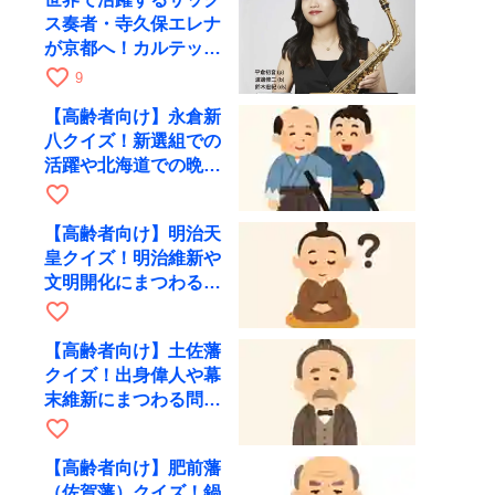
ス奏者・寺久保エレナ
が京都へ！カルテッ
ト・ツアー京都公演を
favorite_border
9
10月28日に開催
【高齢者向け】永倉新
八クイズ！新選組での
活躍や北海道での晩年
を出題
favorite_border
【高齢者向け】明治天
皇クイズ！明治維新や
文明開化にまつわる問
題を出題
favorite_border
【高齢者向け】土佐藩
クイズ！出身偉人や幕
末維新にまつわる問題
を出題
favorite_border
【高齢者向け】肥前藩
（佐賀藩）クイズ！鍋