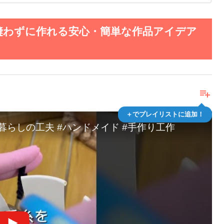
縫わずに作れる安心・簡単な作品アイデア
playlist_add
＋でプレイリストに追加！
暮らしの工夫 #ハンドメイド #手作り工作