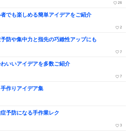
favorite_border
26
心者でも楽しめる簡単アイデアをご紹介
favorite_border
2
症予防や集中力と指先の巧緻性アップにも
favorite_border
7
かわいいアイデアを多数ご紹介
favorite_border
7
。手作りアイデア集
知症予防になる手作業レク
favorite_border
3