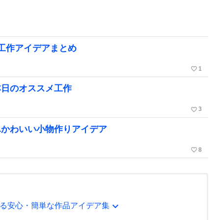
工作アイデアまとめ
favorite_border
1
本日のオススメ工作
favorite_border
3
単かわいい小物作りアイデア
favorite_border
8
expand_more
る安心・簡単な作品アイデア集