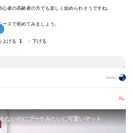
初心者の高齢者の方でも楽しく始められそうですね。
ペースで初めてみましょう。
expand_more
を上げる
1
下げる
moko
playlist_add
わないのにブーケみたいに可愛いマット