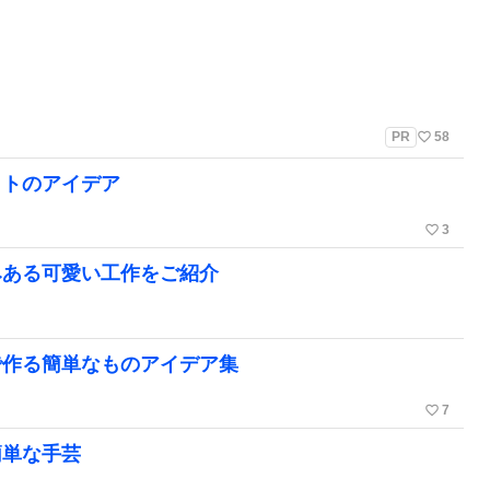
favorite_border
PR
58
ットのアイデア
favorite_border
3
みある可愛い工作をご紹介
で作る簡単なものアイデア集
favorite_border
7
簡単な手芸