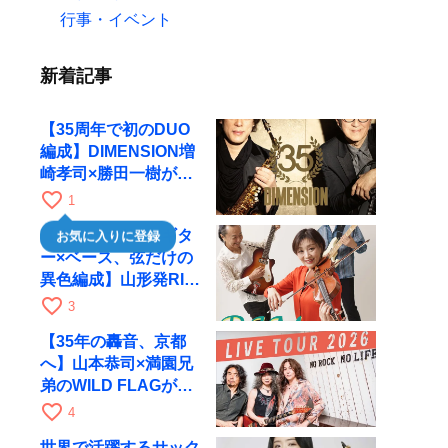
行事・イベント
新着記事
【35周年で初のDUO
編成】DIMENSION増
崎孝司×勝田一樹が10
月11日に京都RAGへ
favorite_border
1
【ヴァイオリン×ギタ
お気に入りに登録
ー×ベース、弦だけの
異色編成】山形発RIM
が初全国ツアーで8月
favorite_border
3
17日にRAGへ
【35年の轟音、京都
へ】山本恭司×満園兄
弟のWILD FLAGが8
月6日にRAGでライブ
favorite_border
4
世界で活躍するサック