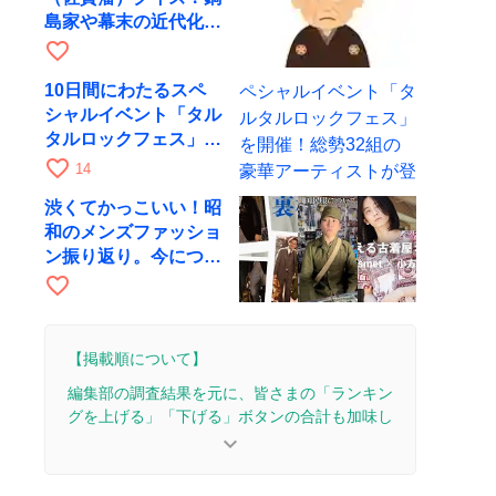
島家や幕末の近代化に
まつわる問題
favorite_border
10日間にわたるスペ
シャルイベント「タル
タルロックフェス」を
開催！総勢32組の豪
favorite_border
14
華アーティストが登場
渋くてかっこいい！昭
和のメンズファッショ
ン振り返り。今につな
がる粋な装い
favorite_border
【掲載順について】
編集部の調査結果を元に、皆さまの「ランキン
グを上げる」「下げる」ボタンの合計も加味し
て決まります。
keyboard_arrow_down
【更新履歴】