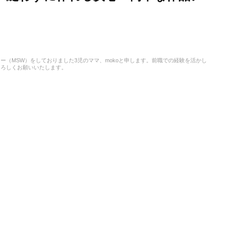
（MSW）をしておりました3児のママ、mokoと申します。前職での経験を活かし
よろしくお願いいたします。