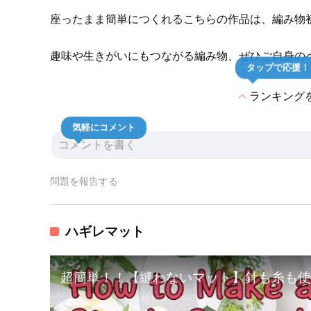
座ったまま簡単につくれるこちらの作品は、編み物
趣味や生きがいにもつながる編み物、ぜひご自身の
タップで応援！
expand_less
ランキング
気軽にコメント
問題を報告する
ハギレマット
超簡単！！【縫わないマット】針も糸も使