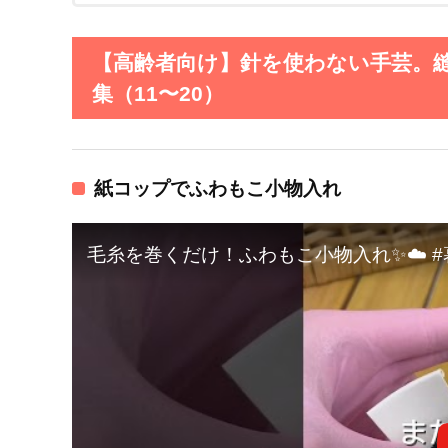
【高齢者向け】針を使わない手芸。
集（11〜20）
紙コップでふわもこ小物入れ
毛糸を巻くだけ！ふわもこ小物入れ✨☁️ #