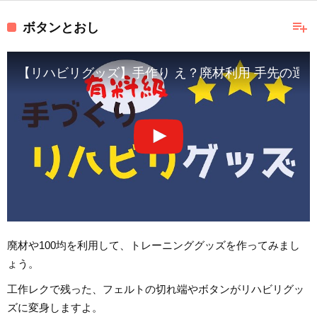
playlist_add
ボタンとおし
【リハビリグッズ】手作り え？廃材利用 手先の運動
廃材や100均を利用して、トレーニンググッズを作ってみまし
ょう。
工作レクで残った、フェルトの切れ端やボタンがリハビリグッ
ズに変身しますよ。