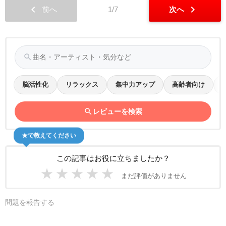
chevron_left
chevron_right
前へ
1/7
次へ
search
脳活性化
リラックス
集中力アップ
高齢者向け
search
レビューを検索
★で教えてください
この記事はお役に立ちましたか？
★
★
★
★
★
まだ評価がありません
問題を報告する