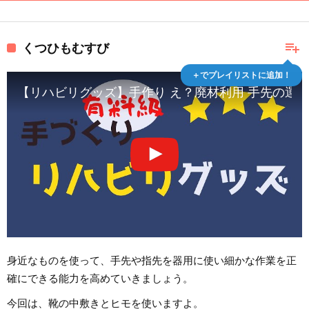
playlist_add
くつひもむすび
＋でプレイリストに追加！
【リハビリグッズ】手作り え？廃材利用 手先の運動
身近なものを使って、手先や指先を器用に使い細かな作業を正
確にできる能力を高めていきましょう。
今回は、靴の中敷きとヒモを使いますよ。