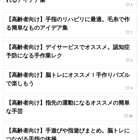
れるアイデア集
favorite_border
1
【高齢者向け】手指のリハビリに最適。毛糸で作
る簡単なものアイデア集
favorite_border
7
【高齢者向け】デイサービスでオススメ。認知症
予防になる手作業レク
favorite_border
3
【高齢者向け】脳トレにオススメ！手作りパズル
で楽しもう
favorite_border
4
【高齢者向け】指先の運動になるオススメの簡単
な手芸
favorite_border
26
【高齢者向け】手遊びや指遊びまとめ。脳トレに
つながる手指の体操