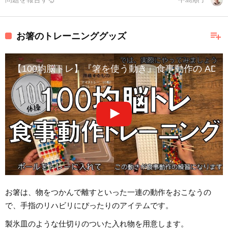
playlist_add
お箸のトレーニンググッズ
【100均脳トレ】『箸を使う動き』食事動作の ADL
お箸は、物をつかんで離すといった一連の動作をおこなうの
で、手指のリハビリにぴったりのアイテムです。
製氷皿のような仕切りのついた入れ物を用意します。