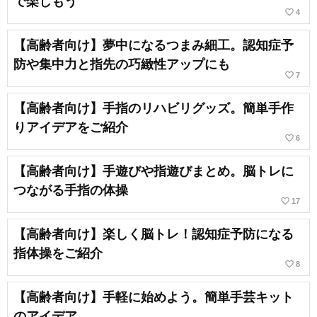
で楽しもう
favorite_border
4
【高齢者向け】夢中になるつまみ細工。認知症予
防や集中力と指先の巧緻性アップにも
favorite_border
7
【高齢者向け】手指のリハビリグッズ。簡単手作
りアイデアをご紹介
favorite_border
6
【高齢者向け】手遊びや指遊びまとめ。脳トレに
つながる手指の体操
favorite_border
17
【高齢者向け】楽しく脳トレ！認知症予防になる
指体操をご紹介
favorite_border
8
【高齢者向け】手軽に始めよう。簡単手芸キット
のアイデア