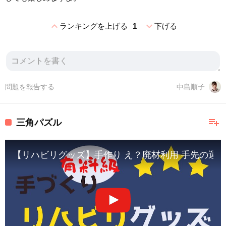
expand_less
expand_more
ランキングを上げる
1
下げる
問題を報告する
中島順子
playlist_add
三角パズル
【リハビリグッズ】手作り え？廃材利用 手先の運動