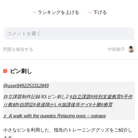
expand_less
expand_more
ランキングを上げる
下げる
問題を報告する
中島順子
ピン刺し
@user8492253312849
自立課題制作記録 83.ピン刺し2
#自立課題
#特別支援教育
#手作
り教材
#自閉症
#発達障がい
#放課後等デイ
#十勝
#療育
♬ A walk with the puppies Relaxing pops – spiraea
小さなピンを利用した、指先のトレーニンググッズをご紹介し
ます。