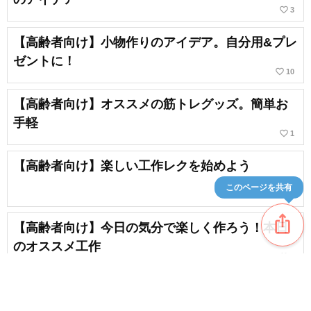
favorite_border
3
【高齢者向け】小物作りのアイデア。自分用&プレ
ゼントに！
favorite_border
10
【高齢者向け】オススメの筋トレグッズ。簡単お
手軽
favorite_border
1
【高齢者向け】楽しい工作レクを始めよう
このページを共有
ios_share
【高齢者向け】今日の気分で楽しく作ろう！本日
のオススメ工作
favorite_border
3
【高齢者向け】1人時間を楽しむ。暇つぶしにぴっ
たりなアイデア