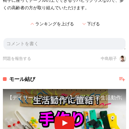
椅子に座ってテーブルの上でできるリハビリグッズなので、多
くの高齢者の方が取り組んでいただけます。
expand_less
expand_more
ランキングを上げる
下げる
問題を報告する
中島順子
playlist_add
モール結び
【デイサービスにオススメ】個別の日常生活動作訓