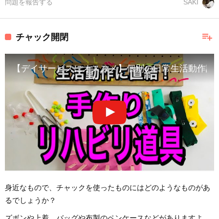
問題を報告する
SAKI
playlist_add
チャック開閉
【デイサービスにオススメ】個別の日常生活動作訓
身近なもので、チャックを使ったものにはどのようなものがあ
るでしょうか？
ズボンや上着、バッグや布製のペンケースなどがありますよ