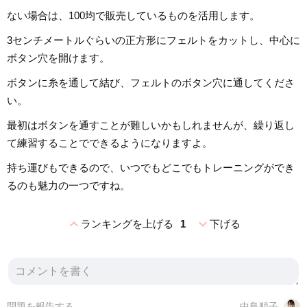
ない場合は、100均で販売しているものを活用します。
3センチメートルぐらいの正方形にフェルトをカットし、中心に
ボタン穴を開けます。
ボタンに糸を通して結び、フェルトのボタン穴に通してくださ
い。
最初はボタンを通すことが難しいかもしれませんが、繰り返し
て練習することでできるようになりますよ。
持ち運びもできるので、いつでもどこでもトレーニングができ
るのも魅力の一つですね。
expand_less
expand_more
ランキングを上げる
1
下げる
問題を報告する
中島順子