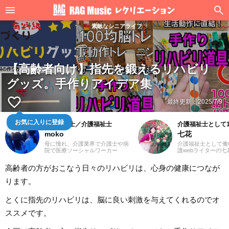
素敵なシニアライフ
【高齢者向け】指先を鍛えるリハビリ
グッズ。手作りアイデア集
favorite_border
最終更新：
2025/7/9
お気に入りに登録
社会福祉士／介護福祉士
介護福祉士として
moko
七花
母に憧れ、介護業界で介護士や病
介護福祉士として働
院で医療ソーシャルワーカー
護webライターの
（MSW）をしておりました3児の
福祉士を目指したき
ママ、mokoと申します。前職での
のために役立つ仕事
高齢者の方がおこなう日々のリハビリは、心身の健康につなが
経験を活かして、主に介護に関す
から。デイケアで長
る記事を執筆してまいります。ど
ので、さまざまなレ
ります。
うぞよろしくお願いいたします。
ンを体験してきまし
楽に合わせた体操は
る雰囲気になりとて
とくに指先のリハビリは、脳に良い刺激を与えてくれるのでオ
た。これからも、た
介護関連の記事を通
ススメです。
く文章を届けられた
す。よろしくお願い