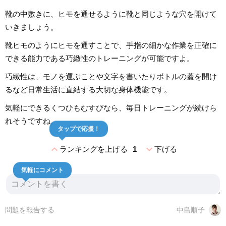
靴の中敷きに、ヒモを通せるように靴と同じような穴を開けて
いきましょう。
靴ヒモのようにヒモを通すことで、手指の細かな作業を正確に
できる能力である巧緻性のトレーニングが可能ですよ。
巧緻性は、モノを運ぶことや文字を書いたりボトルの蓋を開け
るなど日常生活に直結する大切な身体機能です。
気軽にできるくつひもむすびなら、毎日トレーニングが続けら
れそうですね。
タップで応援！
expand_less
expand_more
ランキングを上げる
1
下げる
気軽にコメント
問題を報告する
中島順子