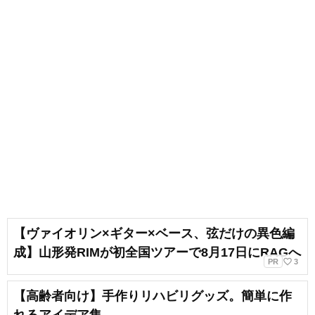
【ヴァイオリン×ギター×ベース、弦だけの異色編
成】山形発RIMが初全国ツアーで8月17日にRAGへ
favorite_border
PR
3
【高齢者向け】手作りリハビリグッズ。簡単に作