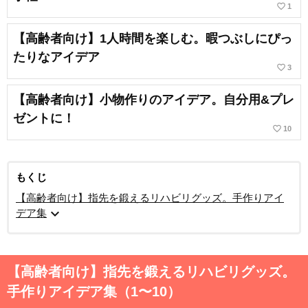
favorite_border
1
【高齢者向け】1人時間を楽しむ。暇つぶしにぴっ
たりなアイデア
favorite_border
3
【高齢者向け】小物作りのアイデア。自分用&プレ
ゼントに！
favorite_border
10
もくじ
【高齢者向け】指先を鍛えるリハビリグッズ。手作りアイ
expand_more
デア集
【高齢者向け】指先を鍛えるリハビリグッズ。
手作りアイデア集（1〜10）