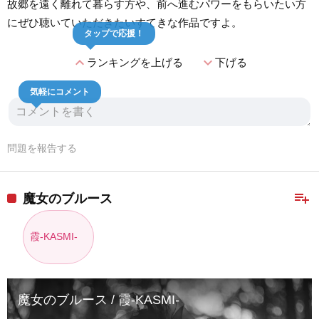
故郷を遠く離れて暮らす方や、前へ進むパワーをもらいたい方
にぜひ聴いていただきたいすてきな作品ですよ。
タップで応援！
expand_less
expand_more
ランキングを上げる
下げる
気軽にコメント
問題を報告する
playlist_add
魔女のブルース
霞-KASMI-
魔女のブルース / 霞-KASMI-