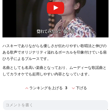
ハスキーでありながらも優しさが伝わりやすい歌唱法と伸びの
ある歌声でオリジナリティ溢れるボーカルを印象付けている扇
ひろ子によるブルースです。
名曲としても名高い楽曲となっており、ムーディーな歌謡曲と
してカラオケでも起用しやすい内容となっています。
expand_less
expand_more
ランキングを上げる
3
下げる