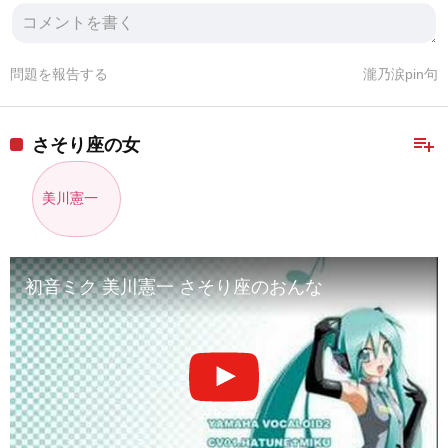
問題を報告する
瀧乃涙pin句
playlist_add
さそり座の女
美川憲一
初音ミク 美川憲一 さそり座のおんな