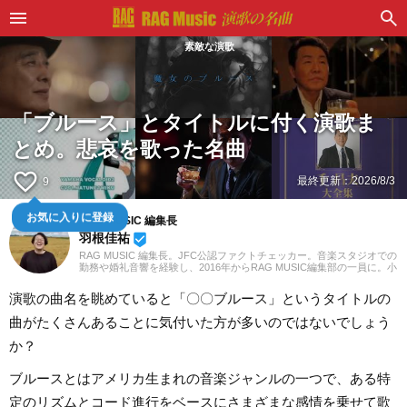
素敵な演歌
「ブルース」とタイトルに付く演歌ま
とめ。悲哀を歌った名曲
favorite_border
最終更新：
2026/8/3
9
お気に入りに登録
RAG MUSIC 編集長
羽根佳祐
beenhere
RAG MUSIC 編集長。JFC公認ファクトチェッカー。音楽スタジオでの
勤務や婚礼音響を経験し、2016年からRAG MUSIC編集部の一員に。小
学校ではマーチング、中学校では吹奏楽でクラリネット、高校以降は
バンドでドラムと、さまざまな楽器を経験。各種楽曲紹介記事をはじ
演歌の曲名を眺めていると「〇〇ブルース」というタイトルの
め、各地の音楽フェスの紹介記事やライブレポートなど、自身の音楽
活動やこれまでの業務で培った経験を元に日々記事を制作していま
曲がたくさんあることに気付いた方が多いのではないでしょう
す。音楽は国内外のロックはもちろん、最近ではJ-POPも広く好んで
聴いています。
か？
ブルースとはアメリカ生まれの音楽ジャンルの一つで、ある特
定のリズムとコード進行をベースにさまざまな感情を乗せて歌