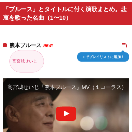
「ブルース」とタイトルに付く演歌まとめ。悲
哀を歌った名曲（1〜10）
playlist_add
熊本ブルース
NEW!
＋でプレイリストに追加！
髙宮城せいじ
髙宮城せいじ「熊本ブルース」MV（１コーラス） （2