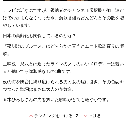
テレビの話なのですが、視聴者のチャンネル選択肢が地上波だ
けでおさまらなくなった今、演歌番組もどんどんとその数を増
やしています。
日本の高齢化も関係しているのかな？
『夜明けのブルース』はどちらかと言うとムード歌謡寄りの演
歌。
三味線・尺八とは違ったラインのノリのいいメロディーは若い
人が聴いても違和感なしの1曲です。
夜の街を舞台に繰り広げられる男と女の駆け引き、その色恋を
つづった歌詞はまさに大人の花舞台。
五木ひろしさんの力を抜いた歌唱がとても軽やかです。
expand_less
expand_more
ランキングを上げる
2
下げる