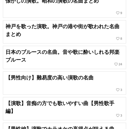
懐かしの演歌。昭和の演歌の名曲まとめ
favorite_border
9
神戸を歌った演歌。神戸の港や街が歌われた名曲
まとめ
favorite_border
8
日本のブルースの名曲。音や歌に酔いしれる邦楽
ブルース
favorite_border
24
【男性向け】難易度の高い演歌の名曲
favorite_border
3
【演歌】音痴の方でも歌いやすい曲【男性歌手
編】
favorite_border
3