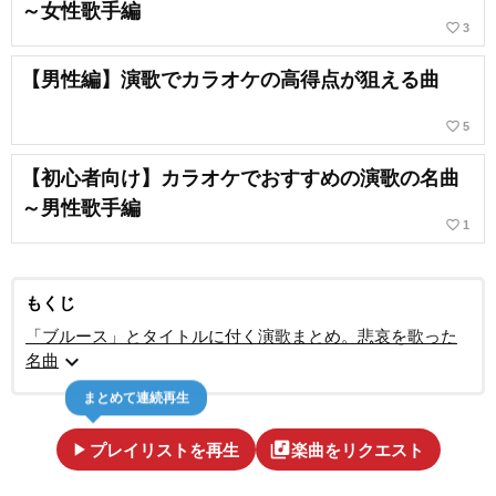
～女性歌手編
favorite_border
3
【男性編】演歌でカラオケの高得点が狙える曲
favorite_border
5
【初心者向け】カラオケでおすすめの演歌の名曲
～男性歌手編
favorite_border
1
もくじ
「ブルース」とタイトルに付く演歌まとめ。悲哀を歌った
expand_more
名曲
まとめて連続再生
play_arrow
library_music
プレイリストを再生
楽曲をリクエスト