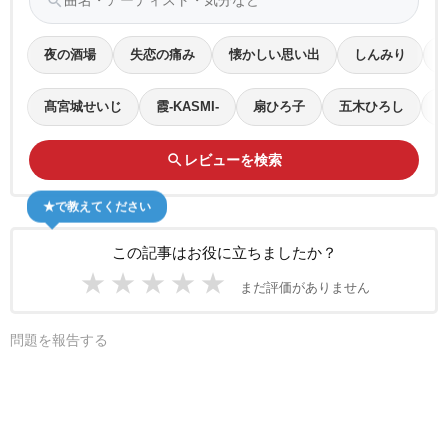
search
夜の酒場
失恋の痛み
懐かしい思い出
しんみり
髙宮城せいじ
霞-KASMI-
扇ひろ子
五木ひろし
search
レビューを検索
★で教えてください
この記事はお役に立ちましたか？
★
★
★
★
★
まだ評価がありません
問題を報告する