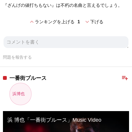
『ざんげの値打ちもない』は不朽の名曲と言えるでしょう。
expand_less
expand_more
ランキングを上げる
1
下げる
問題を報告する
playlist_add
一番街ブルース
浜博也
浜 博也「一番街ブルース」Music Video