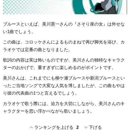
ブルースといえば、美川憲一さんの『さそり座の女』は外せな
い1曲でしょう。
この曲は、コロッケさんによるものまねで再び脚光を浴び、カ
ラオケでは定番の曲となりました。
歌詞の内容は実は怖いものですが、美川さんの独特なキャラク
ターのおかげで、重すぎずに楽しめるのがポイントです。
美川さんは、これまでにも柳ケ瀬ブルースや新潟ブルースとい
ったご当地ソングで大変な人気を博しましたが、この曲もやは
り彼の代表曲の1つと言えるでしょう。
カラオケで歌う際には、迫力を大切にしながら、美川さんのキ
ャラクターを思い浮かべながら歌いましょう。
expand_less
expand_more
ランキングを上げる
2
下げる