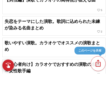
【男性編】演歌でカラオケの高得点が狙える曲
favorite_border
5
失恋をテーマにした演歌。歌詞に込められた未練
が染みる名曲まとめ
favorite_border
2
歌いやすい演歌。カラオケでオススメの演歌まと
め
このページを共有
favorite_border
10
ios_share
【初心者向け】カラオケでおすすめの演歌の名曲
swipe
指先で音楽をブラウズ
～女性歌手編
favorite_border
3
盛り上がる演歌の名曲。カラオケで失敗しない演
歌の選曲カタログ
favorite_border
2
content_copy
カラオケで歌いたい演歌の名曲、おすすめの人気