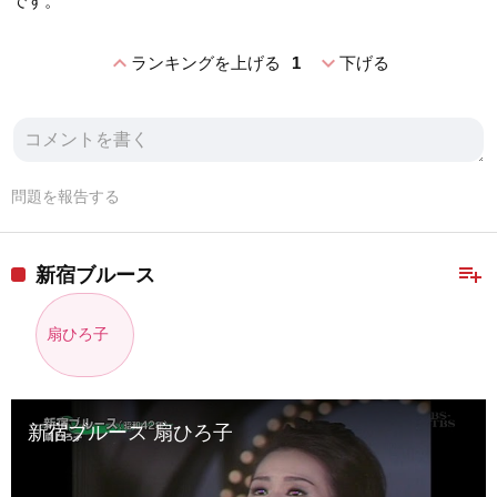
です。
expand_less
expand_more
ランキングを上げる
1
下げる
問題を報告する
playlist_add
新宿ブルース
扇ひろ子
新宿ブルース 扇ひろ子