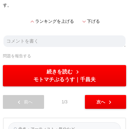
す。
expand_less
expand_more
ランキングを上げる
下げる
問題を報告する
chevron_right
続きを読む
モトマチぶるうす
千昌夫
chevron_left
chevron_right
前へ
1/3
次へ