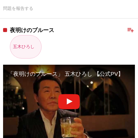
問題を報告する
playlist_add
夜明けのブルース
五木ひろし
「夜明けのブルース」 五木ひろし 【公式PV】