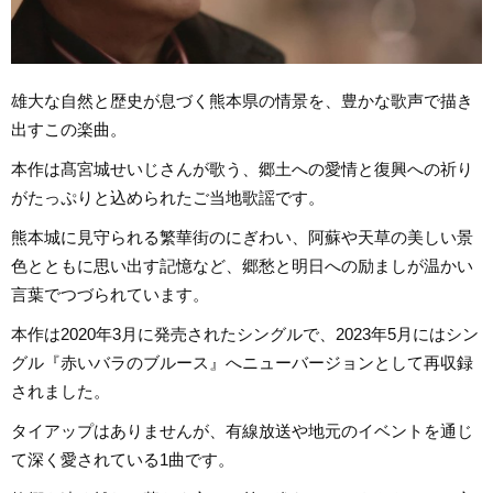
雄大な自然と歴史が息づく熊本県の情景を、豊かな歌声で描き
出すこの楽曲。
本作は髙宮城せいじさんが歌う、郷土への愛情と復興への祈り
がたっぷりと込められたご当地歌謡です。
熊本城に見守られる繁華街のにぎわい、阿蘇や天草の美しい景
色とともに思い出す記憶など、郷愁と明日への励ましが温かい
言葉でつづられています。
本作は2020年3月に発売されたシングルで、2023年5月にはシン
グル『赤いバラのブルース』へニューバージョンとして再収録
されました。
タイアップはありませんが、有線放送や地元のイベントを通じ
て深く愛されている1曲です。