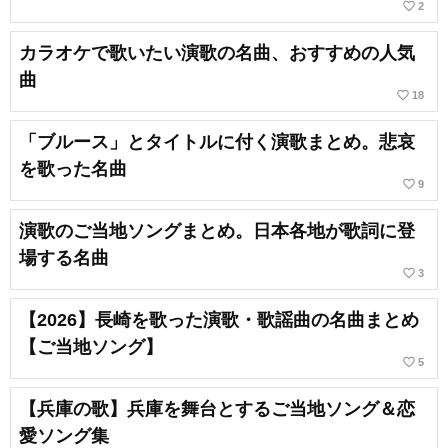
favorite_border
2
カラオケで歌いたい演歌の名曲、おすすめの人気
曲
favorite_border
18
「ブルース」とタイトルに付く演歌まとめ。悲哀
を歌った名曲
favorite_border
9
演歌のご当地ソングまとめ。日本各地が歌詞に登
場する名曲
favorite_border
3
【2026】長崎を歌った演歌・歌謡曲の名曲まとめ
【ご当地ソング】
favorite_border
5
【兵庫の歌】兵庫を舞台とするご当地ソング＆恋
愛ソング集