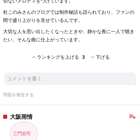
切ないメロディをつけています。
杜このみさんのブログでは制作秘話も語られており、ファンの
間で盛り上がりを見せているんです。
大切な人を思い出したくなったときや、静かな夜に一人で聴き
たい、そんな曲に仕上がっています。
expand_less
expand_more
ランキングを上げる
3
下げる
問題を報告する
playlist_add
大阪雨情
三門忠司