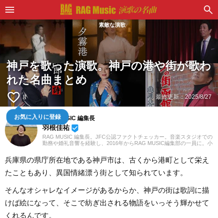
素敵な演歌
神戸を歌った演歌。神戸の港や街が歌わ
れた名曲まとめ
favorite_border
最終更新：
2025/8/27
8
RAG MUSIC 編集長
お気に入りに登録
羽根佳祐
beenhere
RAG MUSIC 編集長。JFC公認ファクトチェッカー。音楽スタジオでの
勤務や婚礼音響を経験し、2016年からRAG MUSIC編集部の一員に。小
学校ではマーチング、中学校では吹奏楽でクラリネット、高校以降は
バンドでドラムと、さまざまな楽器を経験。各種楽曲紹介記事をはじ
兵庫県の県庁所在地である神戸市は、古くから港町として栄え
め、各地の音楽フェスの紹介記事やライブレポートなど、自身の音楽
活動やこれまでの業務で培った経験を元に日々記事を制作していま
たこともあり、異国情緒漂う街として知られています。
す。音楽は国内外のロックはもちろん、最近ではJ-POPも広く好んで
聴いています。
そんなオシャレなイメージがあるからか、神戸の街は歌詞に描
けば絵になって、そこで紡ぎ出される物語をいっそう輝かせて
くれるんです。