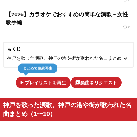
favorite_border
1
【2026】カラオケでおすすめの簡単な演歌～女性
歌手編
favorite_border
2
もくじ
expand_more
神戸を歌った演歌。神戸の港や街が歌われた名曲まとめ
まとめて連続再生
play_arrow
library_music
プレイリストを再生
楽曲をリクエスト
神戸を歌った演歌。神戸の港や街が歌われた名
曲まとめ（1〜10）