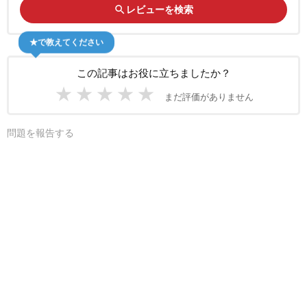
search
レビューを検索
★で教えてください
この記事はお役に立ちましたか？
★
★
★
★
★
まだ評価がありません
問題を報告する