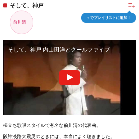
playlist_add
そして、神戸
＋でプレイリストに追加！
前川清
そして、神戸 内山田洋とクールファイブ
棒立ち歌唱スタイルで有名な前川清の代表曲。
阪神淡路大震災のときには、本当によく聴きました。