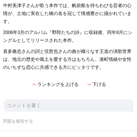
中村美津子さんが歌う本作では、帆前船を待ちわびる芸者の心
情が、土地に実在した橋の名を冠して情感豊かに描かれていま
す。
2006年3月のアルバム『野郎たちの詩』に収録後、同年8月にシ
ングルとしてリリースされた本作。
喜多條忠さんの詞と弦哲也さんの曲が織りなす王道の演歌世界
は、地元の歴史や風土を愛する方はもちろん、港町情緒や女性
のいちずな恋心に共感できる方にピッタリです。
expand_less
expand_more
ランキングを上げる
下げる
問題を報告する