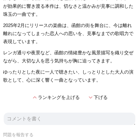
が効果的に響き渡る本作は、切なさと温かみが見事に調和した
珠玉の一曲です。
2025年2月にリリースの楽曲は、函館の街を舞台に、今は離れ
離れになってしまった恋人への思いを、見事なまでの歌唱力で
表現しています。
レンガ通りや夜景など、函館の情緒豊かな風景描写を織り交ぜ
ながら、大切な人を思う気持ちが胸に迫ってきます。
ゆったりとした夜に一人で聴きたい、しっとりとした大人の演
歌として、心に深く響く一曲となっています。
expand_less
expand_more
ランキングを上げる
下げる
問題を報告する