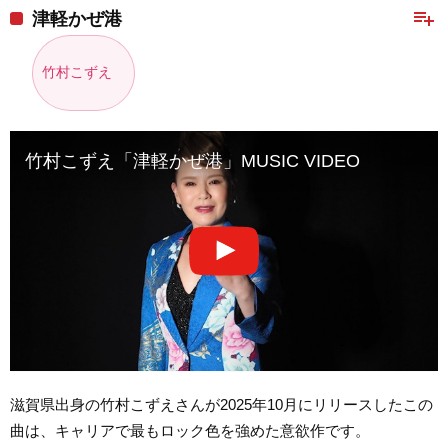
playlist_add
津軽かぜ港
竹村こずえ
竹村こずえ「津軽かぜ港」MUSIC VIDEO
滋賀県出身の竹村こずえさんが2025年10月にリリースしたこの
曲は、キャリアで最もロック色を強めた意欲作です。