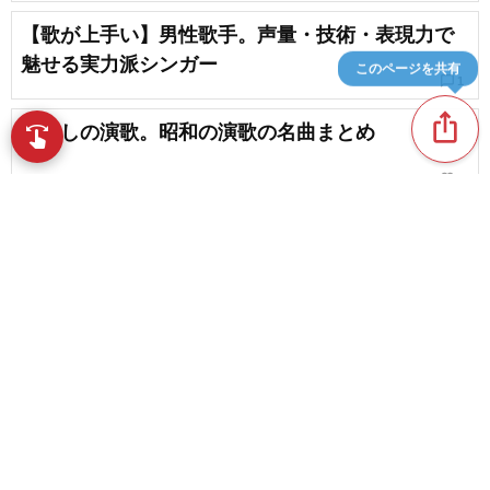
【歌が上手い】男性歌手。声量・技術・表現力で
魅せる実力派シンガー
このページを共有
chat_bubble_outline
1
ios_share
懐かしの演歌。昭和の演歌の名曲まとめ
swipe
favorite_border
9
花をテーマにした演歌。咲き誇る花、散りゆく花
を描いた曲まとめ
favorite_border
1
content_copy
【2026】冬に聴きたい演歌。雪や寒さを描いた演
歌の名曲まとめ
play_arrow
favorite_border
1
女の演歌。女性の心情を歌った演歌の名曲まとめ
favorite_border
favorite_border
1