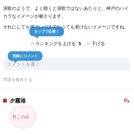
演歌のようで、よく聴くと演歌ではないあたりと、神戸のハイ
カラなイメージが被さります。
それにしても彼はいつまでたっても老けないイメージですね。
タップで応援！
expand_less
expand_more
ランキングを上げる
5
下げる
気軽にコメント
問題を報告する
playlist_add
夕霧港
杜このみ