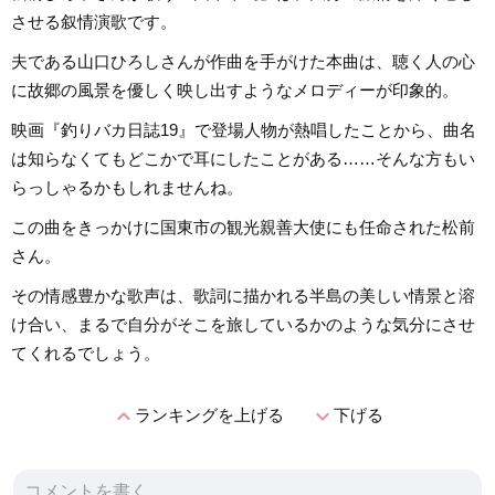
させる叙情演歌です。
夫である山口ひろしさんが作曲を手がけた本曲は、聴く人の心
に故郷の風景を優しく映し出すようなメロディーが印象的。
映画『釣りバカ日誌19』で登場人物が熱唱したことから、曲名
は知らなくてもどこかで耳にしたことがある……そんな方もい
らっしゃるかもしれませんね。
この曲をきっかけに国東市の観光親善大使にも任命された松前
さん。
その情感豊かな歌声は、歌詞に描かれる半島の美しい情景と溶
け合い、まるで自分がそこを旅しているかのような気分にさせ
てくれるでしょう。
expand_less
expand_more
ランキングを上げる
下げる