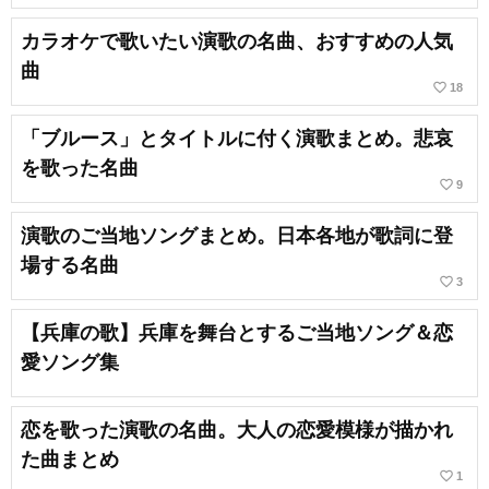
カラオケで歌いたい演歌の名曲、おすすめの人気
曲
favorite_border
18
「ブルース」とタイトルに付く演歌まとめ。悲哀
を歌った名曲
favorite_border
9
演歌のご当地ソングまとめ。日本各地が歌詞に登
場する名曲
favorite_border
3
【兵庫の歌】兵庫を舞台とするご当地ソング＆恋
愛ソング集
恋を歌った演歌の名曲。大人の恋愛模様が描かれ
た曲まとめ
favorite_border
1