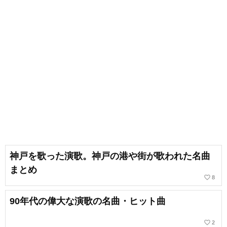
神戸を歌った演歌。神戸の港や街が歌われた名曲
まとめ
favorite_border
8
90年代の偉大な演歌の名曲・ヒット曲
favorite_border
2