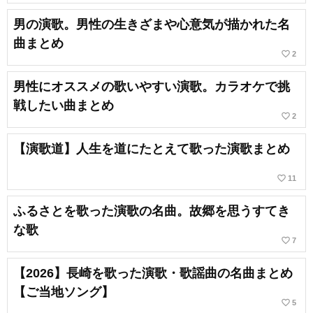
男の演歌。男性の生きざまや心意気が描かれた名
曲まとめ
favorite_border
2
男性にオススメの歌いやすい演歌。カラオケで挑
戦したい曲まとめ
favorite_border
2
【演歌道】人生を道にたとえて歌った演歌まとめ
favorite_border
11
ふるさとを歌った演歌の名曲。故郷を思うすてき
な歌
favorite_border
7
【2026】長崎を歌った演歌・歌謡曲の名曲まとめ
【ご当地ソング】
favorite_border
5