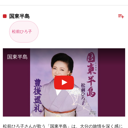
playlist_add
国東半島
松前ひろ子
国東半島
松前ひろ子さんが歌う「国東半島」は、大分の旅情を深く感じ