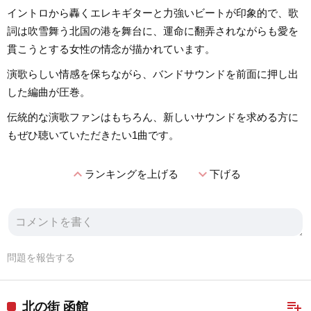
イントロから轟くエレキギターと力強いビートが印象的で、歌
詞は吹雪舞う北国の港を舞台に、運命に翻弄されながらも愛を
貫こうとする女性の情念が描かれています。
演歌らしい情感を保ちながら、バンドサウンドを前面に押し出
した編曲が圧巻。
伝統的な演歌ファンはもちろん、新しいサウンドを求める方に
もぜひ聴いていただきたい1曲です。
expand_less
expand_more
ランキングを上げる
下げる
問題を報告する
playlist_add
北の街 函館