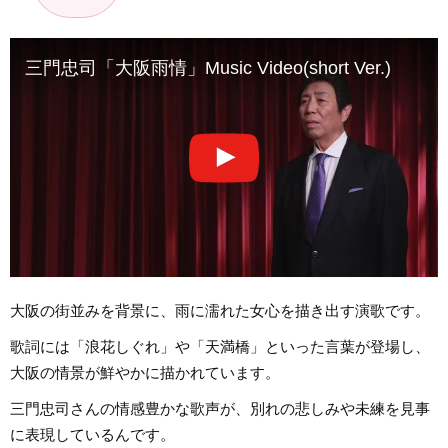
三門忠司「大阪雨情」Music Video(short Ver.)
大阪の街並みを背景に、雨に濡れた女心を描き出す演歌です。
歌詞には「浪花しぐれ」や「天満橋」といった言葉が登場し、
大阪の情景が鮮やかに描かれています。
三門忠司さんの情感豊かな歌声が、別れの悲しみや未練を見事
に表現しているんです。