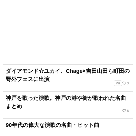
ダイアモンド☆ユカイ、Chage×吉田山田ら町田の
野外フェスに出演
favorite_border
PR
3
神戸を歌った演歌。神戸の港や街が歌われた名曲
まとめ
favorite_border
8
90年代の偉大な演歌の名曲・ヒット曲