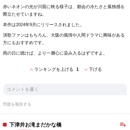
赤いネオンの光が川面に映る様子は、都会の冷たさと孤独感を
際立たせていますね。
本作は2024年9月にリリースされました。
演歌ファンはもちろん、大阪の風情や人間ドラマに興味がある
方にもおすすめです。
雨の日に聴けば、より一層心に染み入るはずですよ。
expand_less
expand_more
ランキングを上げる
1
下げる
問題を報告する
playlist_add
下津井お滝まだかな橋