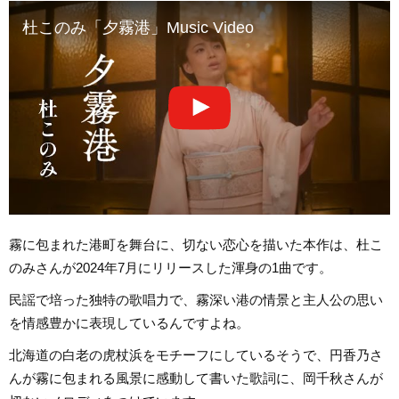
杜このみ「夕霧港」Music Video
霧に包まれた港町を舞台に、切ない恋心を描いた本作は、杜こ
のみさんが2024年7月にリリースした渾身の1曲です。
民謡で培った独特の歌唱力で、霧深い港の情景と主人公の思い
を情感豊かに表現しているんですよね。
北海道の白老の虎杖浜をモチーフにしているそうで、円香乃さ
んが霧に包まれる風景に感動して書いた歌詞に、岡千秋さんが