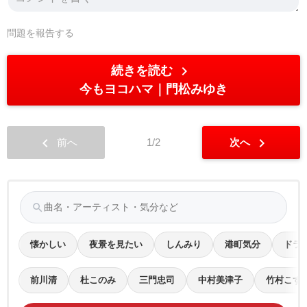
問題を報告する
chevron_right
続きを読む
今もヨコハマ
門松みゆき
chevron_left
chevron_right
前へ
1/2
次へ
search
懐かしい
夜景を見たい
しんみり
港町気分
ドラ
前川清
杜このみ
三門忠司
中村美津子
竹村こず