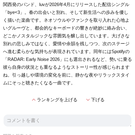
関西発のバンド、luvが2026年4月にリリースした配信シングル
「bye<3」。春の出会いと別れ、そして新生活への歩みを優し
く描いた楽曲です。ネオソウルやファンクを取り入れた心地よ
いグルーヴと、都会的なキーボードの響きが絶妙に絡み合い、
どこかノスタルジックな雰囲気を醸し出しています。大げさな
別れの悲しみではなく、愛情や余韻を残しつつ、次のステージ
へ進む柔らかな気持ちが表現されています。同年にはSpotifyの
「RADAR: Early Noise 2026」にも選出されるなど、勢いに乗る
彼ら自身の状況とも重なるようなストーリー性が感じられます
ね。引っ越しや環境の変化を前に、静かな夜やリラックスタイ
ムにそっと聴きたくなる一曲です。
expand_less
expand_more
ランキングを上げる
下げる