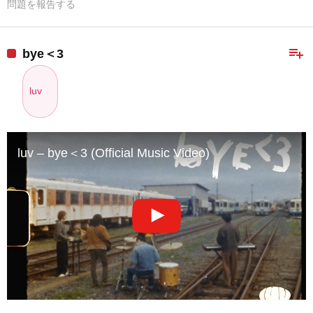
問題を報告する
playlist_add
bye＜3
luv
luv – bye＜3 (Official Music Video)