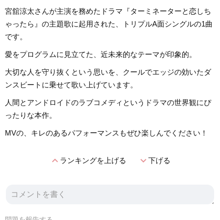
宮舘涼太さんが主演を務めたドラマ『ターミネーターと恋しち
ゃったら』の主題歌に起用された、トリプルA面シングルの1曲
です。
愛をプログラムに見立てた、近未来的なテーマが印象的。
大切な人を守り抜くという思いを、クールでエッジの効いたダ
ンスビートに乗せて歌い上げています。
人間とアンドロイドのラブコメディというドラマの世界観にぴ
ったりな本作。
MVの、キレのあるパフォーマンスもぜひ楽しんでください！
expand_less
expand_more
ランキングを上げる
下げる
問題を報告する