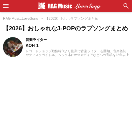
RAG Musi...LoveSong
【2026】おし...ラブソングまとめ
【2026】おしゃれなJ-POPのラブソングまとめ
音楽ライター
KOH-1
レコードショップ勤務時代より副業で音楽ライターを開始、音楽雑誌
やディスクガイド本、ムック本にwebメディアなどへの寄稿を18年以上
担当。ライターとしては洋楽が主戦場ですが、音楽リスナーとしては
35年以上「好きなものが好き」をモットーに好奇心を忘れないことを
常に心がけています。バンド活動歴あり、作詞作曲を担当するベーシ
ストという立ち位置でした。演奏経験のある楽器はベース、ギター、
ピアノ。40代半ばから英語の勉強を開始、現在も継続中です。