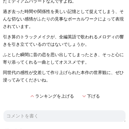
たミディアムバラードなんですよね。
過ぎ去った時間や関係性を美しい記憶として捉えてしまう、そ
んな切ない感情がふたりの見事なボーカルワークによって表現
されています。
引き算のトラックメイクが、全編英語で歌われるメロディの響
きを引き立てているのではないでしょうか。
ふとした瞬間に昔の恋を思い出してしまったとき、そっと心に
寄り添ってくれる一曲としてオススメです。
同世代の感性が交差して作り上げられた本作の世界観に、ぜひ
浸ってみてくださいね。
expand_less
expand_more
ランキングを上げる
下げる