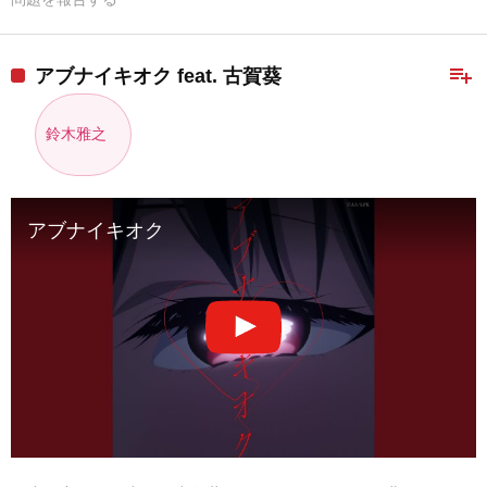
playlist_add
アブナイキオク feat. 古賀葵
鈴木雅之
アブナイキオク