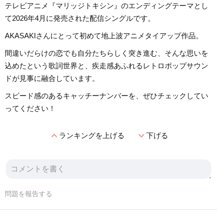
テレビアニメ『マリッジトキシン』のエンディングテーマとし
て2026年4月に発売された配信シングルです。
AKASAKIさんにとって初めて地上波アニメタイアップ作品。
間違いだらけの恋でも自分たちらしく突き進む、そんな思いを
込めたという歌詞世界と、疾走感あふれるレトロポップサウン
ドが見事に融合しています。
スピード感のあるキャッチーナンバーを、ぜひチェックしてい
ってください！
expand_less
expand_more
ランキングを上げる
下げる
問題を報告する