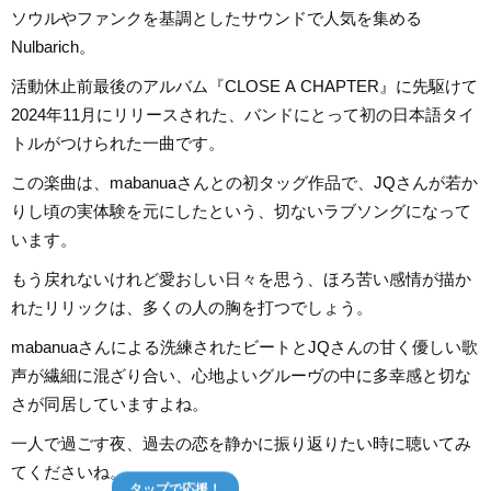
ソウルやファンクを基調としたサウンドで人気を集める
Nulbarich。
活動休止前最後のアルバム『CLOSE A CHAPTER』に先駆けて
2024年11月にリリースされた、バンドにとって初の日本語タイ
トルがつけられた一曲です。
この楽曲は、mabanuaさんとの初タッグ作品で、JQさんが若か
りし頃の実体験を元にしたという、切ないラブソングになって
います。
もう戻れないけれど愛おしい日々を思う、ほろ苦い感情が描か
れたリリックは、多くの人の胸を打つでしょう。
mabanuaさんによる洗練されたビートとJQさんの甘く優しい歌
声が繊細に混ざり合い、心地よいグルーヴの中に多幸感と切な
さが同居していますよね。
一人で過ごす夜、過去の恋を静かに振り返りたい時に聴いてみ
てくださいね。
タップで応援！