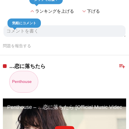
expand_less
expand_more
ランキングを上げる
下げる
気軽にコメント
問題を報告する
playlist_add
…恋に落ちたら
Penthouse
Penthouse – …恋に落ちたら [Official Music Video]