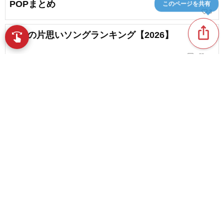
POPまとめ
このページを共有
favorite_border
3
ios_share
人気の片思いソングランキング【2026】
swipe
指先で音楽をブラウズ
chat_bubble_outline
favorite_border
4
26
【2026】春に聴きたい両思いソング。J-POPの恋
愛ソング
favorite_border
1
content_copy
カップル曲ランキング【2026】
play_arrow
favorite_border
49
邦楽の片思いソングランキング【2026】
favorite_border
favorite_border
1
【2026】男性に響くおしゃれな曲。センスが光る