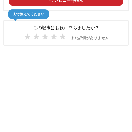
search
レビューを検索
★で教えてください
この記事はお役に立ちましたか？
★
★
★
★
★
まだ評価がありません