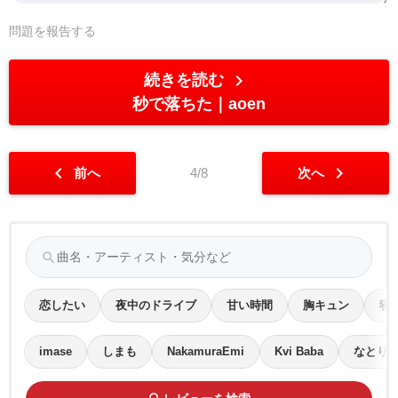
問題を報告する
chevron_right
続きを読む
秒で落ちた
aoen
chevron_left
chevron_right
前へ
4/8
次へ
search
恋したい
夜中のドライブ
甘い時間
胸キュン
寝
imase
しまも
NakamuraEmi
Kvi Baba
なとり