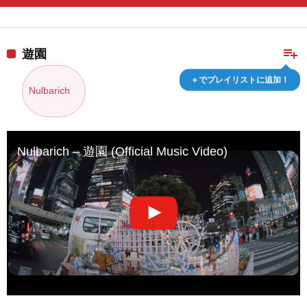
playlist_add
遊園
＋でプレイリストに追加！
Nulbarich
Nulbarich – 遊園 (Official Music Video)