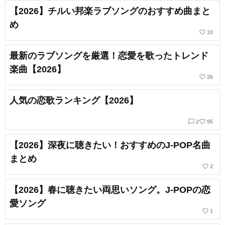
【2026】チルい邦楽ラブソングのおすすめ曲まと
め
favorite_border
10
最新のラブソングを厳選！恋愛を歌ったトレンド
楽曲【2026】
favorite_border
26
人気の恋歌ランキング【2026】
chat_bubble_outline
favorite_border
2
95
【2026】深夜に聴きたい！おすすめのJ-POP名曲
まとめ
favorite_border
2
【2026】春に聴きたい両思いソング。J-POPの恋
愛ソング
favorite_border
1