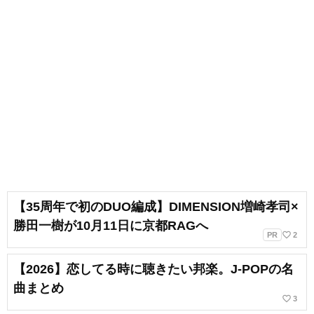
【35周年で初のDUO編成】DIMENSION増崎孝司×
勝田一樹が10月11日に京都RAGへ
favorite_border
PR
2
【2026】恋してる時に聴きたい邦楽。J-POPの名
曲まとめ
favorite_border
3