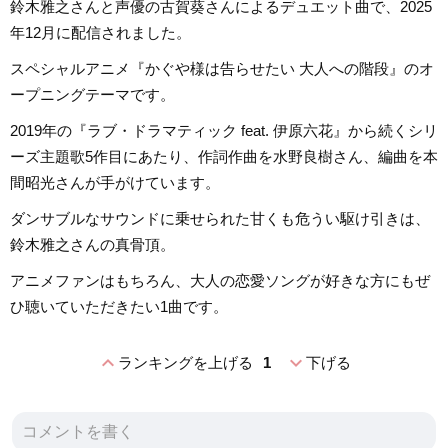
鈴木雅之さんと声優の古賀葵さんによるデュエット曲で、2025
年12月に配信されました。
スペシャルアニメ『かぐや様は告らせたい 大人への階段』のオ
ープニングテーマです。
2019年の『ラブ・ドラマティック feat. 伊原六花』から続くシリ
ーズ主題歌5作目にあたり、作詞作曲を水野良樹さん、編曲を本
間昭光さんが手がけています。
ダンサブルなサウンドに乗せられた甘くも危うい駆け引きは、
鈴木雅之さんの真骨頂。
アニメファンはもちろん、大人の恋愛ソングが好きな方にもぜ
ひ聴いていただきたい1曲です。
expand_less
expand_more
ランキングを上げる
1
下げる