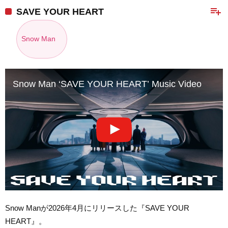
playlist_add
SAVE YOUR HEART
Snow Man
Snow Man ‘SAVE YOUR HEART’ Music Video
Snow Manが2026年4月にリリースした『SAVE YOUR
HEART』。