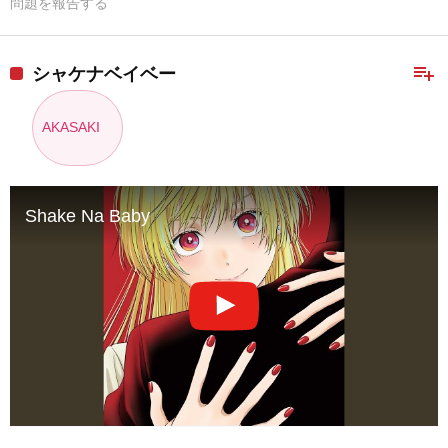
問題を報告する
playlist_add
シャケナベイベー
AKASAKI
Shake Na Baby