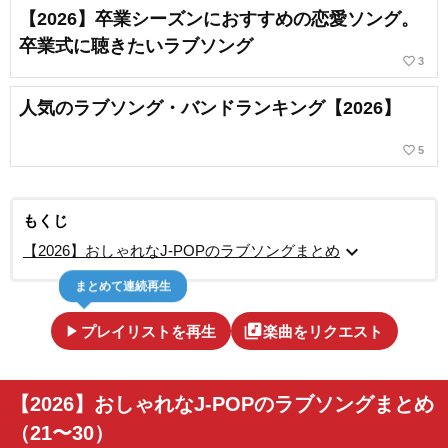
【2026】卒業シーズンにおすすめの恋愛ソング。
卒業式に聴きたいラブソング
favorite_border
3
人気のラブソング・バンドランキング【2026】
favorite_border
5
もくじ
expand_more
【2026】おしゃれなJ-POPのラブソングまとめ
まとめて連続再生
play_arrow
library_music
プレイリストを再生
楽曲をリクエスト
【2026】おしゃれなJ-POPのラブソングまとめ
（21〜30）