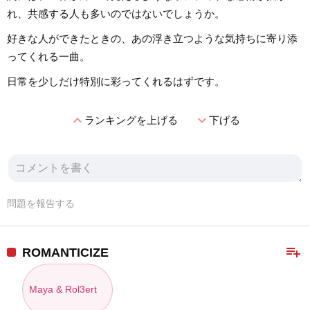
れ、共感する人も多いのではないでしょうか。
好きな人ができたときの、あの浮き立つような気持ちに寄り添
ってくれる一曲。
日常を少しだけ特別に彩ってくれるはずです。
expand_less
expand_more
ランキングを上げる
下げる
問題を報告する
playlist_add
ROMANTICIZE
Maya & Rol3ert