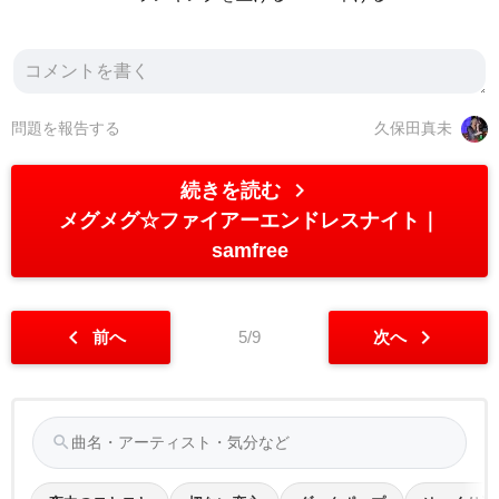
問題を報告する
久保田真未
chevron_right
続きを読む
メグメグ☆ファイアーエンドレスナイト
samfree
chevron_left
chevron_right
前へ
5/9
次へ
search