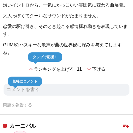
渋いイントロから、一気にかっこいい雰囲気に変わる曲展開。
大人っぽくてクールなサウンドがたまりません。
恋愛の駆け引き、そのとき起こる感情揺れ動きを表現していま
す。
GUMIのハスキーな歌声が曲の世界観に深みを与えてします
ね。
タップで応援！
expand_less
expand_more
ランキングを上げる
11
下げる
気軽にコメント
問題を報告する
playlist_add
カーニバル