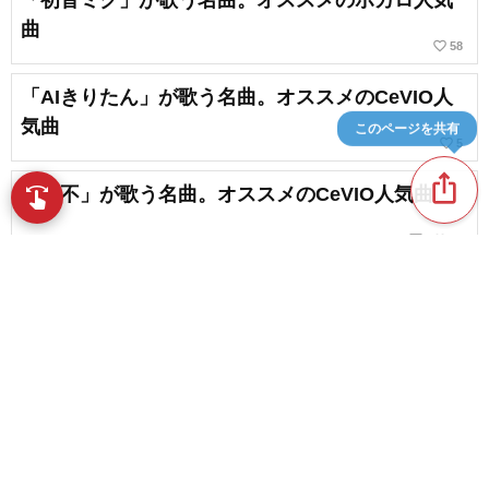
曲
favorite_border
58
「AIきりたん」が歌う名曲。オススメのCeVIO人
気曲
このページを共有
favorite_border
5
ios_share
「可不」が歌う名曲。オススメのCeVIO人気曲
swipe
指先で音楽をブラウズ
chat_bubble_outline
favorite_border
1
26
【懐メロから】20代におすすめのボカロ曲まとめ
【トレンドまで】
chat_bubble_outline
favorite_border
1
19
content_copy
切ないボカロ曲。心に刺さる名曲たち
play_arrow
chat_bubble_outline
favorite_border
7
114
【人気】小学生におすすめしたいボカロ曲まとめ