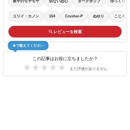
夜中のモヤモヤ
切ない恋心
ダークポップ
ゆっくり泣
ユリイ・カノン
164
Crusher-P
ぬゆり
こじろー
search
レビューを検索
★で教えてください
この記事はお役に立ちましたか？
★
★
★
★
★
まだ評価がありません