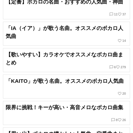
【定番】ボカロの名曲・おすすめの人気曲・神曲
chat_bubble_outline
favorite_border
11
37
「IA（イア）」が歌う名曲。オススメのボカロ人
気曲
favorite_border
14
【歌いやすい】カラオケでオススメなボカロ曲ま
とめ
chat_bubble_outline
favorite_border
6
279
「KAITO」が歌う名曲。オススメのボカロ人気曲
favorite_border
20
限界に挑戦！キーが高い・高音メロなボカロ曲集
chat_bubble_outline
favorite_border
8
26