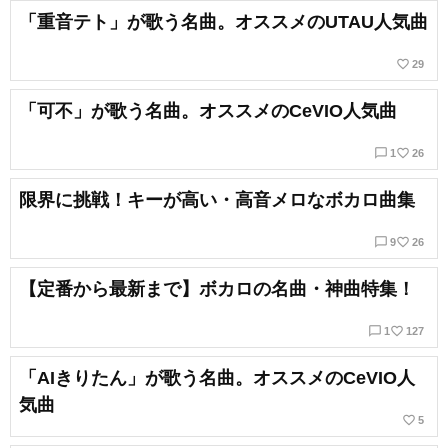
「重音テト」が歌う名曲。オススメのUTAU人気曲
favorite_border
29
「可不」が歌う名曲。オススメのCeVIO人気曲
chat_bubble_outline
favorite_border
1
26
限界に挑戦！キーが高い・高音メロなボカロ曲集
chat_bubble_outline
favorite_border
9
26
【定番から最新まで】ボカロの名曲・神曲特集！
chat_bubble_outline
favorite_border
1
127
「AIきりたん」が歌う名曲。オススメのCeVIO人
気曲
favorite_border
5