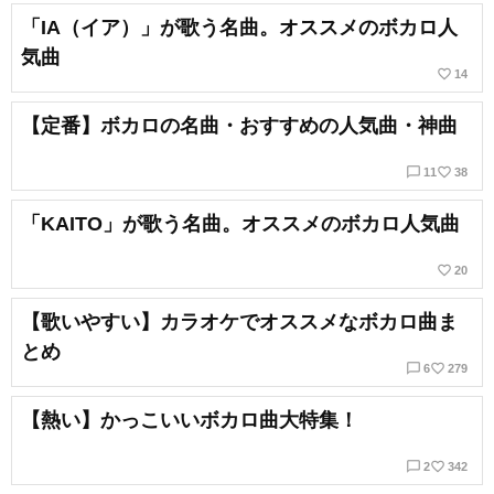
「IA（イア）」が歌う名曲。オススメのボカロ人
気曲
favorite_border
14
【定番】ボカロの名曲・おすすめの人気曲・神曲
chat_bubble_outline
favorite_border
11
38
「KAITO」が歌う名曲。オススメのボカロ人気曲
favorite_border
20
【歌いやすい】カラオケでオススメなボカロ曲ま
とめ
chat_bubble_outline
favorite_border
6
279
【熱い】かっこいいボカロ曲大特集！
chat_bubble_outline
favorite_border
2
342