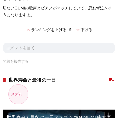
切ないGUMIの歌声とピアノがマッチしていて、思わず泣きそ
うになりますよ。
expand_less
expand_more
ランキングを上げる
9
下げる
問題を報告する
playlist_add
世界寿命と最後の一日
スズム
世界寿命と最後の一日／スズム feat GUMI 中文字幕