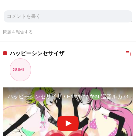
問題を報告する
playlist_add
ハッピーシンセサイザ
GUMI
ハッピーシンセサイザ / EasyPop feat.巡音ルカ GUM