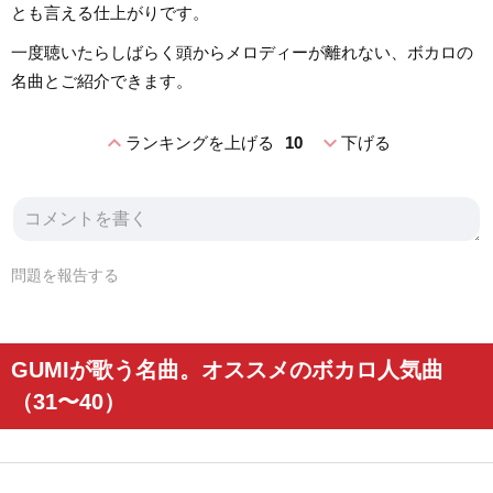
とも言える仕上がりです。
一度聴いたらしばらく頭からメロディーが離れない、ボカロの
名曲とご紹介できます。
expand_less
expand_more
ランキングを上げる
10
下げる
問題を報告する
GUMIが歌う名曲。オススメのボカロ人気曲
（31〜40）