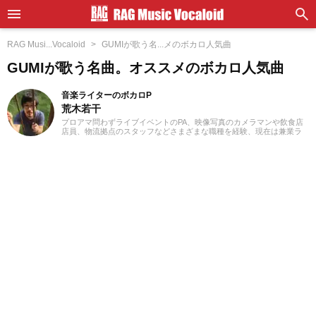
RAG Musi...Vocaloid
GUMIが歌う名...メのボカロ人気曲
GUMIが歌う名曲。オススメのボカロ人気曲
音楽ライターのボカロP
荒木若干
プロアマ問わずライブイベントのPA、映像写真のカメラマンや飲食店
店員、物流拠点のスタッフなどさまざまな職種を経験、現在は兼業ラ
イターとして日々を過ごしています。これまでに音楽、漫画系サイト
での作品紹介記事や、1st PLACE株式会社様の「IA SUPER BEST」特
典ライナーノーツの執筆等に携わらせていただきました。音楽経験と
しては、中学からギターを始め、学生時代はバンド活動に注力。その
後15年以上、現在に至るまで、いちボカロPとしてオリジナル楽曲を発
表し続けています。邦楽ロック、ボカロ、漫画が得意ジャンルです。