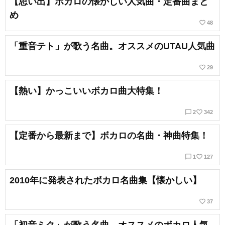
【思い出】ボカロの懐かしい人気曲・定番曲まと
め
favorite_border
48
「重音テト」が歌う名曲。オススメのUTAU人気曲
favorite_border
29
【熱い】かっこいいボカロ曲大特集！
chat_bubble_outline
favorite_border
2
342
【定番から最新まで】ボカロの名曲・神曲特集！
chat_bubble_outline
favorite_border
1
127
2010年に発表されたボカロ名曲集【懐かしい】
favorite_border
37
「初音ミク」が歌う名曲。オススメのボカロ人気