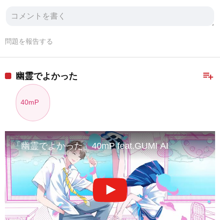
問題を報告する
playlist_add
幽霊でよかった
40mP
「幽霊でよかった」40mP feat.GUMI AI