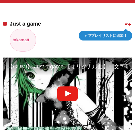
playlist_add
Just a game
＋でプレイリストに追加！
takamatt
【GUMI】 Just a game 【オリジナル曲】中文字幕