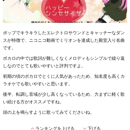
ポップでキラキラしたエレクトロサウンドとキャッチーなダン
スが特徴で、ニコニコ動画でミリオンを達成した殿堂入り名曲
です。
ボカロの中では歌詞が難しくなくメロディもシンプルで繰り返
しなのでとても歌いやすいと評判ですよ。
初期の頃のボカロでとくに人気があったため、知名度も高くカ
ラオケでも歌いやすいと思います。
後半、転調し音域が少し高くなっているため、力まずに軽く歌
い続ける方がオススメですね。
頭の上を鳴らすように歌ってみてくださいね。
expand_less
expand_more
ランキングを上げる
下げる