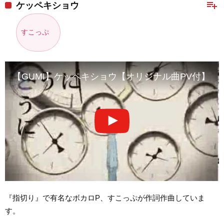
playlist_add
ケッペキショウ
すこっぷ
【GUMI】ケッペキショウ【オリジナル曲PV付】
『指切り』で有名なボカロP、すこっぷが作詞作曲していま
す。