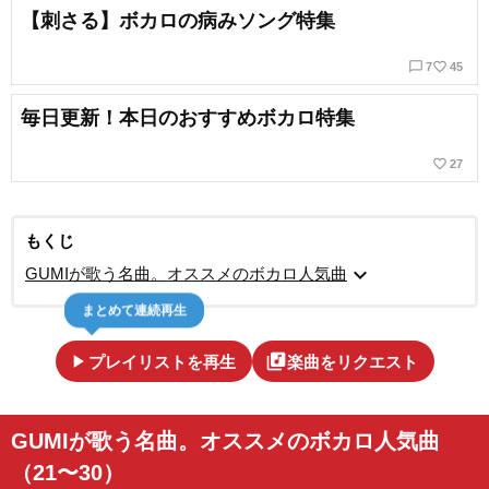
【刺さる】ボカロの病みソング特集
chat_bubble_outline
favorite_border
7
45
毎日更新！本日のおすすめボカロ特集
favorite_border
27
もくじ
expand_more
GUMIが歌う名曲。オススメのボカロ人気曲
まとめて連続再生
play_arrow
library_music
プレイリストを再生
楽曲をリクエスト
GUMIが歌う名曲。オススメのボカロ人気曲
（21〜30）