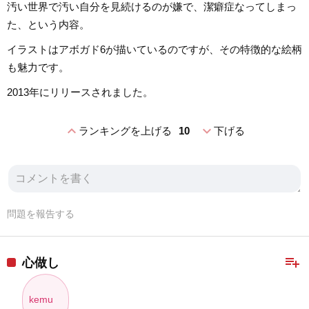
汚い世界で汚い自分を見続けるのが嫌で、潔癖症なってしまっ
た、という内容。
イラストはアボガド6が描いているのですが、その特徴的な絵柄
も魅力です。
2013年にリリースされました。
expand_less
expand_more
ランキングを上げる
10
下げる
問題を報告する
playlist_add
心做し
kemu