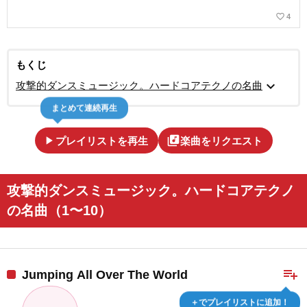
favorite_border
4
もくじ
expand_more
攻撃的ダンスミュージック。ハードコアテクノの名曲
まとめて連続再生
play_arrow
library_music
プレイリストを再生
楽曲をリクエスト
攻撃的ダンスミュージック。ハードコアテクノ
の名曲（1〜10）
playlist_add
Jumping All Over The World
＋でプレイリストに追加！