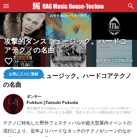
おすすめのハウス・テクノ
攻撃的ダンスミュージック。ハードコ
アテクノの名曲
favorite_border
最終更新：
2024/10/28
13
攻撃的ダンスミュージック。ハードコアテクノ
お気に入りに登録
の名曲
ダンサー
Fukkun:)Tatsuki Fukuda
東京都内での活動をメインにアーティストのバックダンサーやMVダン
サー、CMダンサーなどを経験。現在もダンサー活動を続けると同時に
記事制作にも携わっています。中学時代にマイケル・ジャクソンを知
ったのをキッカケに、高校2年生からダンス活動を始める。ダンスを始
テクノに特化した野外フェスティバルや超大型屋内イベントの
めてから今まで聴いていたJ-POPや邦楽ロック以外にも洋楽のR&Bや
ラップ、オルタナティブ系の音楽まで、主にダンスで使用される曲も
流行により、近年よりハードなタッチのテクノがシーンのなか
聴き始める。小学生の頃は3年間合唱団に所属し、歌うことが好きなの
で趣味でカラオケにもよく行きます！現在では邦楽ロックやラップ、