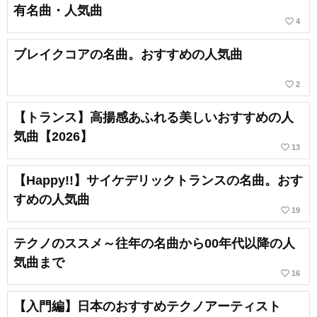
有名曲・人気曲
favorite_border
4
ブレイクコアの名曲。おすすめの人気曲
favorite_border
2
【トランス】高揚感あふれる美しいおすすめの人
気曲【2026】
favorite_border
13
【Happy!!】サイケデリックトランスの名曲。おす
すめの人気曲
favorite_border
19
テクノのススメ～往年の名曲から00年代以降の人
気曲まで
favorite_border
16
【入門編】日本のおすすめテクノアーティスト