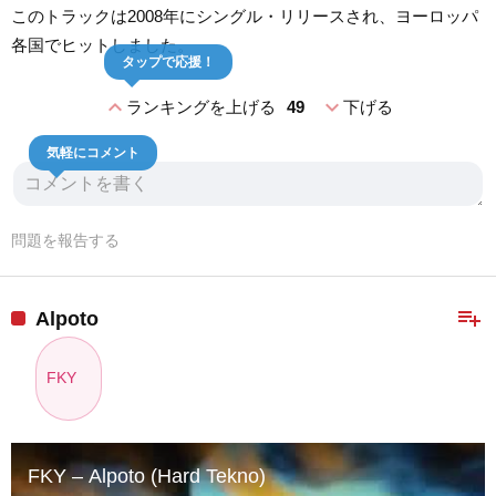
このトラックは2008年にシングル・リリースされ、ヨーロッパ
各国でヒットしました。
タップで応援！
expand_less
expand_more
ランキングを上げる
49
下げる
気軽にコメント
問題を報告する
playlist_add
Alpoto
FKY
FKY – Alpoto (Hard Tekno)