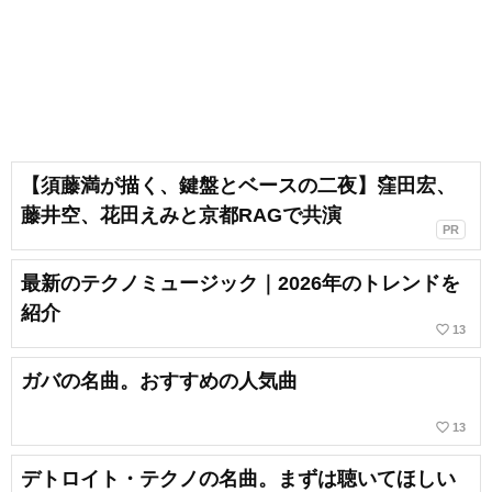
【須藤満が描く、鍵盤とベースの二夜】窪田宏、
藤井空、花田えみと京都RAGで共演
PR
最新のテクノミュージック｜2026年のトレンドを
紹介
favorite_border
13
ガバの名曲。おすすめの人気曲
favorite_border
13
デトロイト・テクノの名曲。まずは聴いてほしい