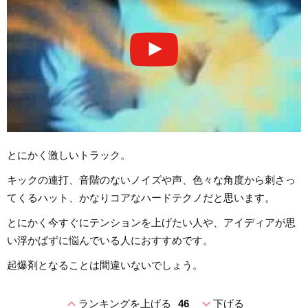
とにかく激しいトラック。
キックの連打、音階のないノイズや声、色々な角度から刺さっ
てくるハット、かなりコアなハードテクノだと思います。
とにかく今すぐにテンションを上げたい人や、アイディアが思
い浮かばずに悩んでいる人におすすめです。
起爆剤となることは間違いないでしょう。
expand_less
expand_more
ランキングを上げる
46
下げる