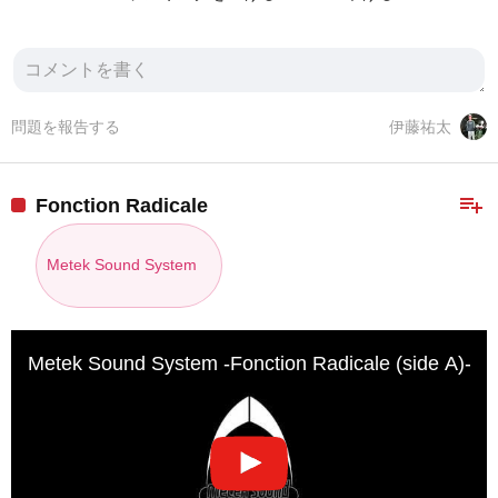
問題を報告する
伊藤祐太
playlist_add
Fonction Radicale
Metek Sound System
Metek Sound System -Fonction Radicale (side A)-