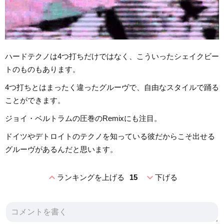
ハードテクノは4つ打ちだけではなく、こういったシェイクビー
トのものもあります。
4つ打ちとはまったく違ったグルーヴで、自由なスタイルで踊る
ことができます。
ジョイ・ベルトラムの圧巻のRemixにも注目。
ドイツやデトロイトのテクノを知っている彼だからこそ出せる
グルーヴがあるんだと思います。
expand_less
expand_more
ランキングを上げる
15
下げる