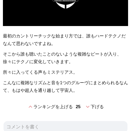
最初のカントリーチックな始まり方では、誰もハードテクノだ
なんて思わないですよね。
そこから誰も聴いたことのないような複雑なビートが入り、
徐々にテクノに変化していきます。
所々に入ってくる声もミステリアス。
こんなに複雑なリズムと音を1つのグルーヴにまとめられるなん
て、もはや超人を通り越して宇宙人。
expand_less
expand_more
ランキングを上げる
25
下げる