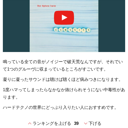
鳴っている全ての音がノイジーで破天荒なんですが、それでい
て1つのグルーヴに収まっているところがすごいです。
凝りに凝ったサウンドは聴けば聴くほど病みつきになります。
1度ハマってしまったらなかなか抜けられそうにない中毒性があ
ります。
ハードテクノの世界にどっぷり入りたい人におすすめです。
expand_less
expand_more
ランキングを上げる
39
下げる