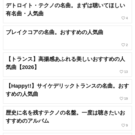
デトロイト・テクノの名曲。まずは聴いてほしい
有名曲・人気曲
favorite_border
4
ブレイクコアの名曲。おすすめの人気曲
favorite_border
2
【トランス】高揚感あふれる美しいおすすめの人
気曲【2026】
favorite_border
13
【Happy!!】サイケデリックトランスの名曲。おす
すめの人気曲
favorite_border
19
歴史に名を残すテクノの名盤。一度は聴きたいお
すすめのアルバム
favorite_border
9