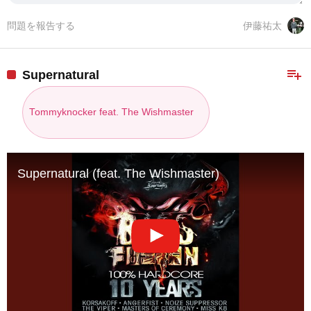
問題を報告する
伊藤祐太
playlist_add
Supernatural
Tommyknocker feat. The Wishmaster
Supernatural (feat. The Wishmaster)