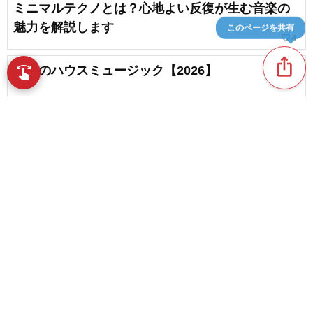
ミニマルテクノとは？心地よい反復が生む音楽の
魅力を解説します
このページを共有
favorite_border
4
ios_share
最新のハウスミュージック【2026】
swipe
指先で音楽をブラウズ
favorite_border
11
日本発！テクノポップの名曲・オススメの人気曲
favorite_border
3
content_copy
ディープハウスの名曲。おすすめの人気曲
play_arrow
favorite_border
3
【2026】まずはこの一曲！インダストリアルメタ
favorite_border
ルの名曲まとめ