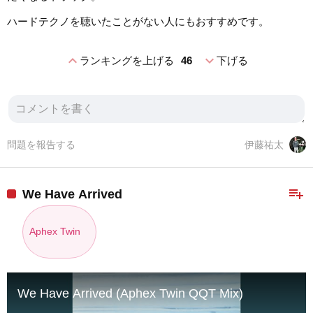
ハードテクノを聴いたことがない人にもおすすめです。
expand_less
expand_more
ランキングを上げる
46
下げる
問題を報告する
伊藤祐太
playlist_add
We Have Arrived
Aphex Twin
We Have Arrived (Aphex Twin QQT Mix)