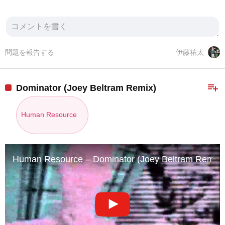
問題を報告する
伊藤祐太
playlist_add
Dominator (Joey Beltram Remix)
Human Resource
Human Resource – Dominator (Joey Beltram Remix) (