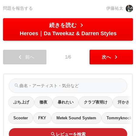
問題を報告する
伊藤祐太
chevron_right
続きを読む
Heroes
Da Tweekaz & Darren Styles
chevron_left
chevron_right
前へ
1/6
次へ
search
ぶち上げ
徹夜
暴れたい
クラブ夜明け
汗かき
Scooter
FKY
Metek Sound System
Tommyknocker 
search
レビューを検索