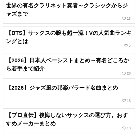
世界の有名クラリネット奏者～クラシックからジ
ャズまで
favorite_border
13
【BTS】サックスの腕も超一流！Vの人気曲ランキ
ングとは
favorite_border
2
【2026】日本人ベーシストまとめ～有名どころか
ら若手まで紹介
favorite_border
28
【2026】ジャズ風の邦楽バラード名曲まとめ
favorite_border
15
【プロ直伝】後悔しないサックスの選び方。おす
すめメーカーまとめ
favorite_border
13