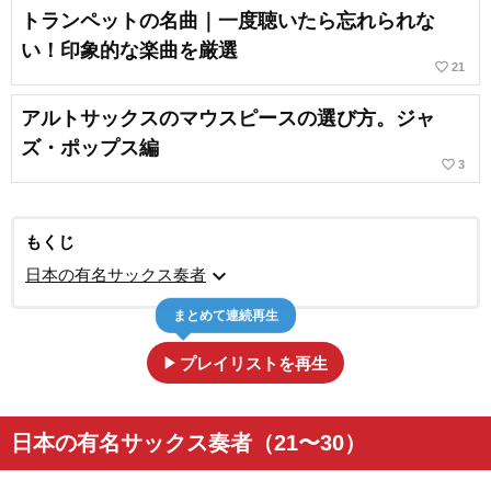
トランペットの名曲｜一度聴いたら忘れられな
い！印象的な楽曲を厳選
favorite_border
21
アルトサックスのマウスピースの選び方。ジャ
ズ・ポップス編
favorite_border
3
もくじ
expand_more
日本の有名サックス奏者
まとめて連続再生
play_arrow
プレイリストを再生
日本の有名サックス奏者（21〜30）