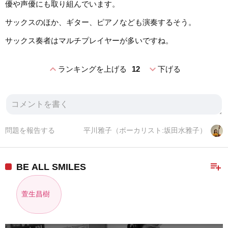
優や声優にも取り組んでいます。
サックスのほか、ギター、ピアノなども演奏するそう。
サックス奏者はマルチプレイヤーが多いですね。
expand_less
expand_more
ランキングを上げる
12
下げる
問題を報告する
平川雅子（ボーカリスト:坂田水雅子）
playlist_add
BE ALL SMILES
萱生昌樹