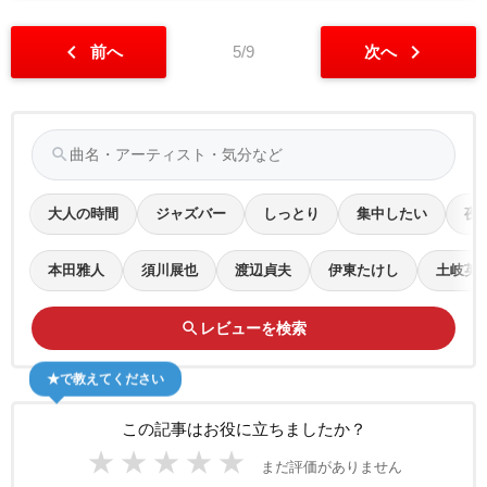
chevron_left
chevron_right
前へ
5/9
次へ
search
大人の時間
ジャズバー
しっとり
集中したい
夜
本田雅人
須川展也
渡辺貞夫
伊東たけし
土岐英
search
レビューを検索
★で教えてください
この記事はお役に立ちましたか？
★
★
★
★
★
まだ評価がありません