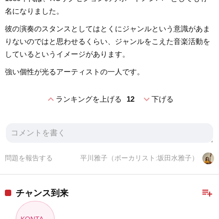
名になりました。
彼の演奏のスタンスとしてはとくにジャンルという意識があま
りないのではと思わせるくらい、ジャンルをこえた音楽活動を
しているというイメージがあります。
強い個性が光るアーティストの一人です。
expand_less
expand_more
ランキングを上げる
12
下げる
問題を報告する
平川雅子（ボーカリスト:坂田水雅子）
playlist_add
チャンス到来