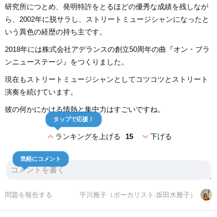
研究所につとめ、発明特許をとるほどの優秀な成績を残しなが
ら、2002年に脱サラし、ストリートミュージシャンになったと
いう異色の経歴の持ち主です。
2018年には株式会社アデランスの創立50周年の曲『オン・ブラ
ンニューステージ』をつくりました。
現在もストリートミュージシャンとしてコツコツとストリート
演奏を続けています。
彼の何かにかける情熱と集中力はすごいですね。
タップで応援！
expand_less
expand_more
ランキングを上げる
15
下げる
気軽にコメント
問題を報告する
平川雅子（ボーカリスト:坂田水雅子）