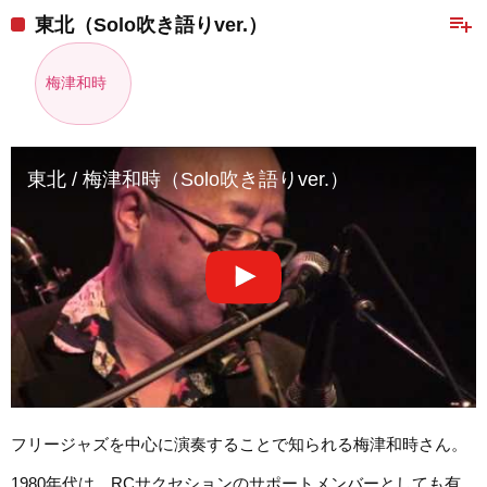
playlist_add
東北（Solo吹き語りver.）
梅津和時
東北 / 梅津和時（Solo吹き語りver.）
フリージャズを中心に演奏することで知られる梅津和時さん。
1980年代は、RCサクセションのサポートメンバーとしても有