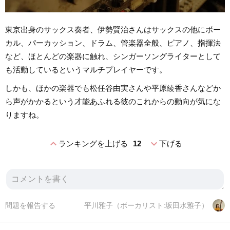
東京出身のサックス奏者、伊勢賢治さんはサックスの他にボー
カル、パーカッション、ドラム、管楽器全般、ピアノ、指揮法
など、ほとんどの楽器に触れ、シンガーソングライターとして
も活動しているというマルチプレイヤーです。
しかも、ほかの楽器でも松任谷由実さんや平原綾香さんなどか
ら声がかかるという才能あふれる彼のこれからの動向が気にな
りますね。
expand_less
expand_more
ランキングを上げる
12
下げる
問題を報告する
平川雅子（ボーカリスト:坂田水雅子）