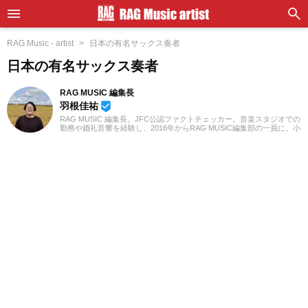
RAG Music - artist
日本の有名サックス奏者
日本の有名サックス奏者
RAG MUSIC 編集長
羽根佳祐
beenhere
RAG MUSIC 編集長。JFC公認ファクトチェッカー。音楽スタジオでの
勤務や婚礼音響を経験し、2016年からRAG MUSIC編集部の一員に。小
学校ではマーチング、中学校では吹奏楽でクラリネット、高校以降は
バンドでドラムと、さまざまな楽器を経験。各種楽曲紹介記事をはじ
め、各地の音楽フェスの紹介記事やライブレポートなど、自身の音楽
活動やこれまでの業務で培った経験を元に日々記事を制作していま
す。音楽は国内外のロックはもちろん、最近ではJ-POPも広く好んで
聴いています。