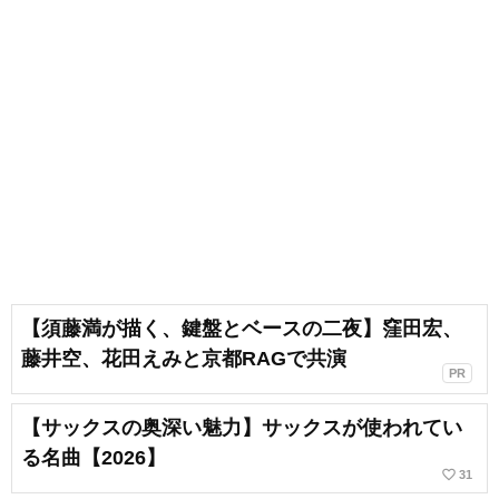
【須藤満が描く、鍵盤とベースの二夜】窪田宏、
藤井空、花田えみと京都RAGで共演
PR
【サックスの奥深い魅力】サックスが使われてい
る名曲【2026】
favorite_border
31