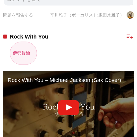
問題を報告する
平川雅子（ボーカリスト:坂田水雅子）
playlist_add
Rock With You
伊勢賢治
Rock With You – Michael Jackson (Sax Cover)