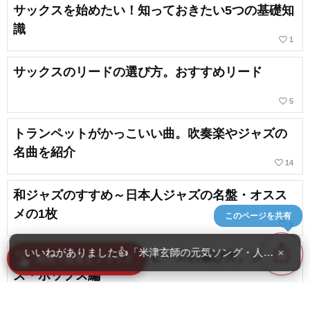
サックスを始めたい！知っておきたい5つの基礎知
識
favorite_border
1
サックスのリードの選び方。おすすめリード
favorite_border
5
トランペットがかっこいい曲。吹奏楽やジャズの
名曲を紹介
favorite_border
14
和ジャズのすすめ～日本人ジャズの名盤・オスス
メの1枚
このページを共有
favorite_border
5
ios_share
いいねがありました👍「米津玄師の元気ソング・人気曲ランキ
×
アルトサックスのマウスピースの選び方。ジャ
swipe
指先で音楽をブラウズ
ズ・ポップス編
favorite_border
3