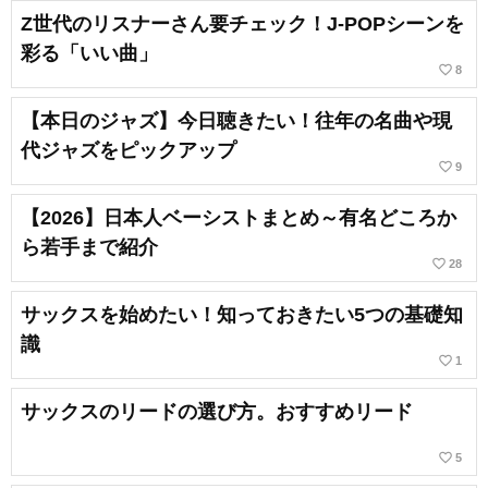
Z世代のリスナーさん要チェック！J-POPシーンを
彩る「いい曲」
favorite_border
8
【本日のジャズ】今日聴きたい！往年の名曲や現
代ジャズをピックアップ
favorite_border
9
【2026】日本人ベーシストまとめ～有名どころか
ら若手まで紹介
favorite_border
28
サックスを始めたい！知っておきたい5つの基礎知
識
favorite_border
1
サックスのリードの選び方。おすすめリード
favorite_border
5