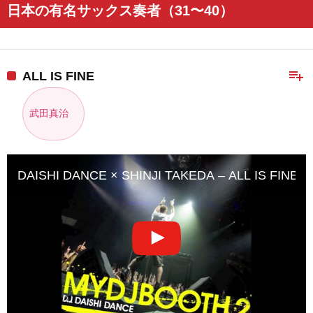
日本の有名サックス奏者（31〜40）
playlist_add
ALL IS FINE
武田真治
DAISHI DANCE × SHINJI TAKEDA – ALL IS FINE