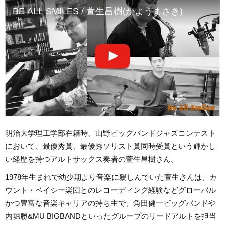
BE ALL SMILES / 萱生昌樹(かようまさき)
明治大学理工学部在籍時、山野ビッグバンドジャズコンテスト
において、最優秀賞、最優秀ソリスト賞同時受賞という輝かし
い経歴を持つアルトサックス奏者の萱生昌樹さん。
1978年生まれで幼少期より音楽に親しんでいた萱生さんは、カ
ウント・ベイシー楽団とのレコーディング経験などグローバル
かつ豊富な音楽キャリアの持ち主で、角田健一ビッグバンドや
内堀勝&MU BIGBANDといったグループのリードアルトを担当