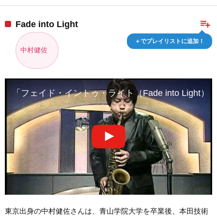
playlist_add
Fade into Light
＋でプレイリストに追加！
中村健佐
「フェイド・イントゥ・ライト（Fade into Ligh
東京出身の中村健佐さんは、青山学院大学を卒業後、本田技術