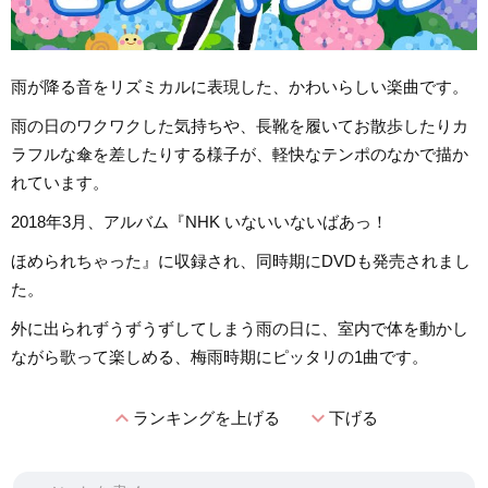
雨が降る音をリズミカルに表現した、かわいらしい楽曲です。
雨の日のワクワクした気持ちや、長靴を履いてお散歩したりカ
ラフルな傘を差したりする様子が、軽快なテンポのなかで描か
れています。
2018年3月、アルバム『NHK いないいないばあっ！
ほめられちゃった』に収録され、同時期にDVDも発売されまし
た。
外に出られずうずうずしてしまう雨の日に、室内で体を動かし
ながら歌って楽しめる、梅雨時期にピッタリの1曲です。
expand_less
expand_more
ランキングを上げる
下げる