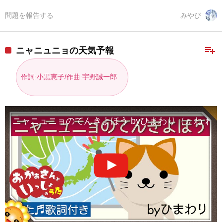
問題を報告する
みやび
playlist_add
ニャニュニョの天気予報
作詞:小黒恵子/作曲:宇野誠一郎
ニャニュニョのてんきよほう byひまわり（♬ね ね ねこが