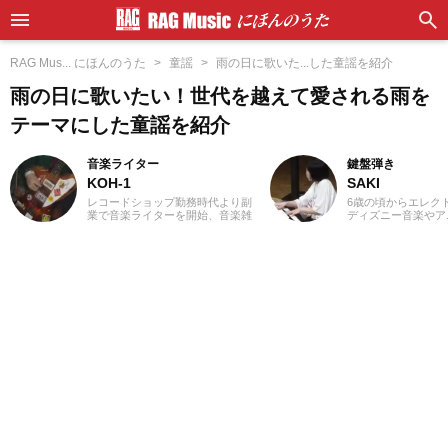
RAG Mus... にほんのうた
童謡
雨の日に歌いた...した童謡を紹介
雨の日に歌いたい！世代を越えて愛される雨を
テーマにした童謡を紹介
音楽ライター
鍵盤弾き
KOH-1
SAKI
レコードショップ勤務時代より副
6歳の頃からエレク
業で音楽ライターを開始、音楽雑
ディズニー音楽やア
誌やディスクガイド本、ムック本
マや映画音楽を主に
にwebメディアなどへの寄稿を18
YouTubeやSNS
年以上担当。ライターとしては洋
したり、コンサート
楽が主戦場ですが、音楽リスナー
しています。エレク
としては35年以上「好きなものが
を活かし、学生時代
好き」をモットーに好奇心を忘れ
イザーやピアノもは
ないことを常に心がけています。
催のイベントにも出
バンド活動歴あり、作詞作曲を担
としては、音楽関連
当するベーシストという立ち位置
くさまざまなジャン
でした。演奏経験のある楽器はベ
れてきたので、これ
ース、ギター、ピアノ。40代半ば
活かしながら「やっ
から英語の勉強を開始、現在も継
「聴いてみたい！」
続中です。
記事を届けられたら
す！