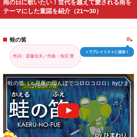
雨の日に歌いたい！世代を越えて愛される雨を
テーマにした童謡を紹介（21〜30）
playlist_add
蛙の笛
＋でプレイリストに追加！
作詞：斎藤信夫／作曲：海沼 實
蛙の笛（♬月夜の田んぼでコロロコロロ）byひまわり🌻歌