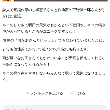
詩人で童謡作家の小黒恵子さんと作曲家の宇野誠一郎さんが手
がけた童謡。
ネコのしぐさで明日の天気がわかるという歌詞や、ネコの鳴き
声が入っているところがユニークですよね！
NHKの『おかあさんといっしょ』でも歌われていましたよね。
とても個性的でかわいい曲なので印象にも残ります。
雨が嫌いなお子さんでもかわいいネコが天気を伝えてくれるな
ら好きになってくれるかも！
ネコの鳴き声をマネしながらみんなで歌って元気になりましょ
う。
expand_less
expand_more
ランキングを上げる
下げる