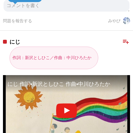
問題を報告する
みやび
playlist_add
にじ
作詞：新沢としひこ／作曲：中川ひろたか
にじ 作詞•新沢としひこ 作曲•中川ひろたか