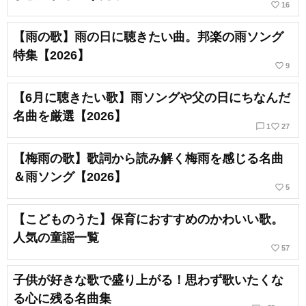
favorite_border
16
【雨の歌】雨の日に聴きたい曲。邦楽の雨ソング
特集【2026】
favorite_border
9
【6月に聴きたい歌】雨ソングや父の日にちなんだ
名曲を厳選【2026】
chat_bubble_outline
favorite_border
1
27
【梅雨の歌】歌詞から読み解く梅雨を感じる名曲
＆雨ソング【2026】
favorite_border
5
【こどものうた】保育におすすめのかわいい歌。
人気の童謡一覧
favorite_border
57
子供が好きな歌で盛り上がる！思わず歌いたくな
る心に残る名曲集