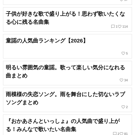
子供が好きな歌で盛り上がる！思わず歌いたくな
る心に残る名曲集
chat_bubble_outline
favorite_border
1
114
童謡の人気曲ランキング【2026】
favorite_border
5
明るい雰囲気の童謡。歌って楽しい気分になれる
曲まとめ
favorite_border
34
雨模様の失恋ソング。雨を舞台にした切ないラブ
ソングまとめ
favorite_border
2
『おかあさんといっしょ』の人気曲で盛り上が
る！みんなで歌いたい名曲集
chat_bubble_outline
favorite_border
2
81