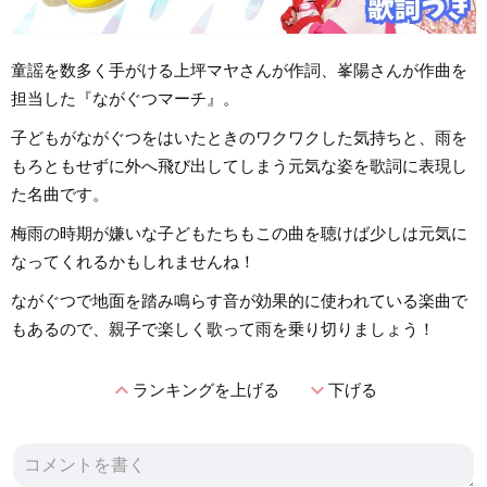
童謡を数多く手がける上坪マヤさんが作詞、峯陽さんが作曲を
担当した『ながぐつマーチ』。
子どもがながぐつをはいたときのワクワクした気持ちと、雨を
もろともせずに外へ飛び出してしまう元気な姿を歌詞に表現し
た名曲です。
梅雨の時期が嫌いな子どもたちもこの曲を聴けば少しは元気に
なってくれるかもしれませんね！
ながぐつで地面を踏み鳴らす音が効果的に使われている楽曲で
もあるので、親子で楽しく歌って雨を乗り切りましょう！
expand_less
expand_more
ランキングを上げる
下げる