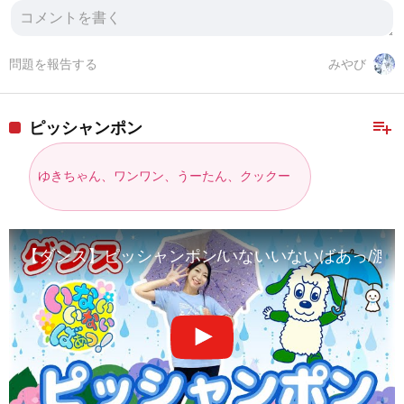
問題を報告する
みやび
playlist_add
ピッシャンポン
ゆきちゃん、ワンワン、うーたん、クックー
【ダンス】ピッシャンポン/いないいないばあっ/渡