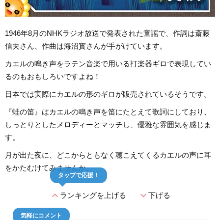
1946年8月のNHKラジオ放送で発表された童謡で、作詞は斎藤
信夫さん、作曲は海沼實さんが手がけています。
カエルの鳴き声をラテン音楽で用いる打楽器ギロで表現してい
るのもおもしろいですよね！
日本では実際にカエルの形のギロが販売されているそうです。
『蛙の笛』はカエルの鳴き声を笛にたとえて歌詞にしており、
しっとりとしたメロディーとマッチし、優雅な雰囲気を感じま
す。
月が出た夜に、どこからともなく聴こえてくるカエルの声に耳
をかたむけてみませんか。
タップで応援！
expand_less
expand_more
ランキングを上げる
下げる
気軽にコメント