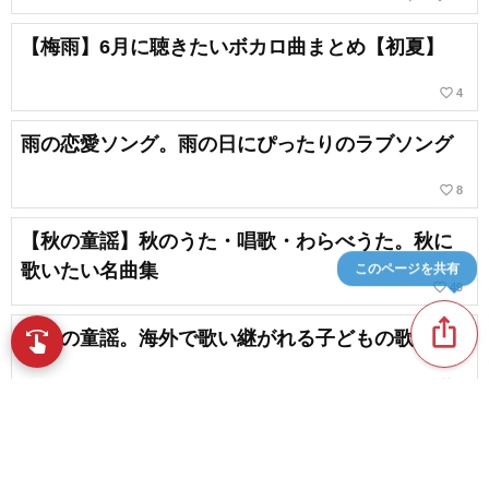
【梅雨】6月に聴きたいボカロ曲まとめ【初夏】
favorite_border
4
雨の恋愛ソング。雨の日にぴったりのラブソング
favorite_border
8
【秋の童謡】秋のうた・唱歌・わらべうた。秋に
歌いたい名曲集
このページを共有
favorite_border
49
ios_share
世界の童謡。海外で歌い継がれる子どもの歌
swipe
指先で音楽をブラウズ
favorite_border
9
春に歌いたい童謡。子供と一緒に歌いたくなる名
曲集
favorite_border
14