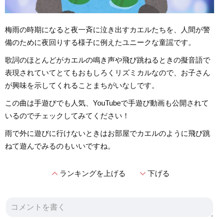
梅雨の時期になると夜一斉に泣き出すカエルたちを、人間が警
備のために夜回りする様子に例えたユニークな童謡です。
歌詞のほとんどがカエルの鳴き声や飛び跳ねるときの擬音語で
表現されていてとてもおもしろくリズミカルなので、お子さん
が興味を示してくれることまちがいなしです。
この曲は手遊びでも人気、YouTubeで手遊び動画も公開されて
いるのでチェックしてみてください！
雨で外に遊びに行けないときはお部屋でカエルのように飛び跳
ねて遊んでみるのもいいですね。
expand_less
expand_more
ランキングを上げる
下げる