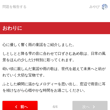
問題を報告する
みやび
おわりに
心に優しく響く雨の童謡をご紹介しました。
しとしとと降る雫の音に合わせて口ずさむあめ歌は、日常の風
景をほんの少しだけ特別に彩ってくれます。
幼い頃に親しんだ童謡や雨の歌は、世代を超えて未来へと紡が
れていく大切な宝物です。
ふとした瞬間に温かなメロディーを思い出し、窓辺で雨音に耳
を傾けながら心穏やかな時間をお過ごしください。
chevron_left
chevron_right
前へ
4/4
次へ