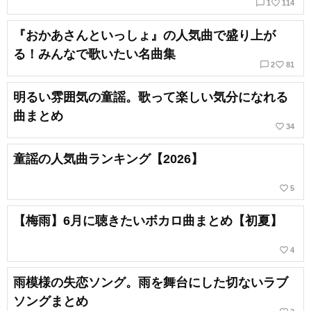
chat_bubble_outline
favorite_border
1
114
『おかあさんといっしょ』の人気曲で盛り上が
る！みんなで歌いたい名曲集
chat_bubble_outline
favorite_border
2
81
明るい雰囲気の童謡。歌って楽しい気分になれる
曲まとめ
favorite_border
34
童謡の人気曲ランキング【2026】
favorite_border
5
【梅雨】6月に聴きたいボカロ曲まとめ【初夏】
favorite_border
4
雨模様の失恋ソング。雨を舞台にした切ないラブ
ソングまとめ