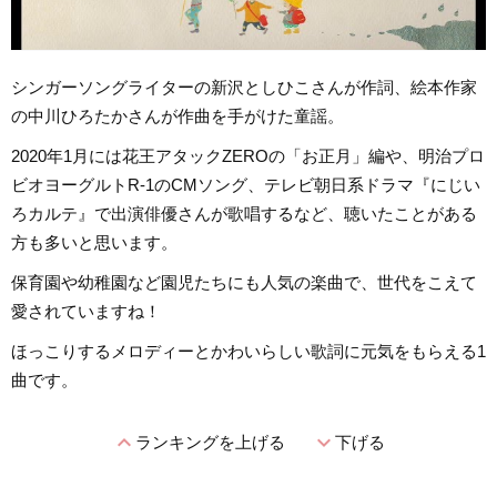
シンガーソングライターの新沢としひこさんが作詞、絵本作家
の中川ひろたかさんが作曲を手がけた童謡。
2020年1月には花王アタックZEROの「お正月」編や、明治プロ
ビオヨーグルトR-1のCMソング、テレビ朝日系ドラマ『にじい
ろカルテ』で出演俳優さんが歌唱するなど、聴いたことがある
方も多いと思います。
保育園や幼稚園など園児たちにも人気の楽曲で、世代をこえて
愛されていますね！
ほっこりするメロディーとかわいらしい歌詞に元気をもらえる1
曲です。
expand_less
expand_more
ランキングを上げる
下げる