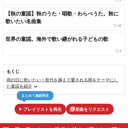
favorite_border
2
【秋の童謡】秋のうた・唱歌・わらべうた。秋に
歌いたい名曲集
favorite_border
49
世界の童謡。海外で歌い継がれる子どもの歌
favorite_border
9
もくじ
雨の日に歌いたい！世代を越えて愛される雨をテーマにし
expand_more
た童謡を紹介
まとめて連続再生
play_arrow
library_music
プレイリストを再生
楽曲をリクエスト