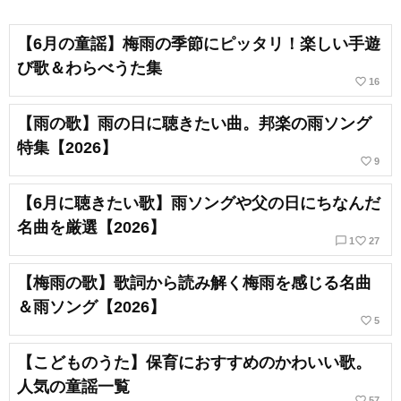
【6月の童謡】梅雨の季節にピッタリ！楽しい手遊
び歌＆わらべうた集
favorite_border
16
【雨の歌】雨の日に聴きたい曲。邦楽の雨ソング
特集【2026】
favorite_border
9
【6月に聴きたい歌】雨ソングや父の日にちなんだ
名曲を厳選【2026】
chat_bubble_outline
favorite_border
1
27
【梅雨の歌】歌詞から読み解く梅雨を感じる名曲
＆雨ソング【2026】
favorite_border
5
【こどものうた】保育におすすめのかわいい歌。
人気の童謡一覧
favorite_border
57