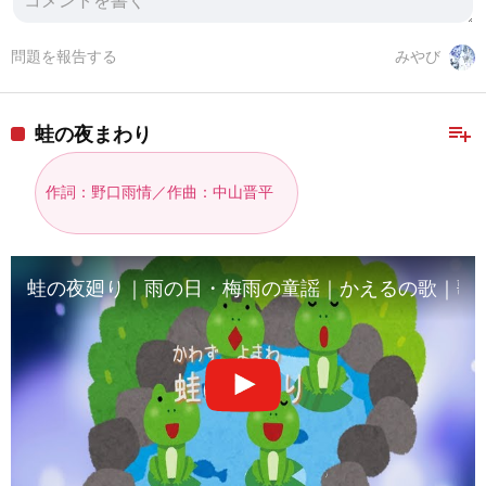
問題を報告する
みやび
playlist_add
蛙の夜まわり
作詞：野口雨情／作曲：中山晋平
蛙の夜廻り｜雨の日・梅雨の童謡｜かえるの歌｜歌