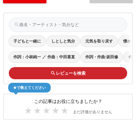
search
子どもと一緒に
しとしと気分
元気を取り戻す
懐かし
作詞：小林純一 ／ 作曲：中田喜直
作詞・作曲:坂田修
作詞
search
レビューを検索
★で教えてください
この記事はお役に立ちましたか？
★
★
★
★
★
まだ評価がありません