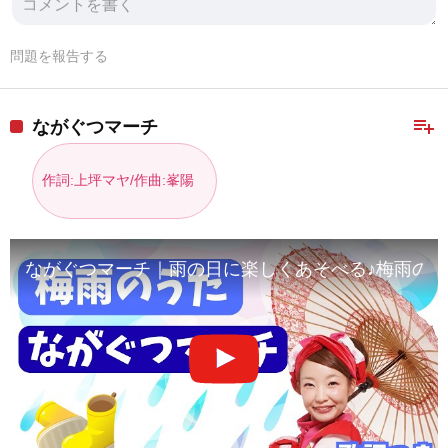
問題を報告する
playlist_add
ながぐつマーチ
作詞:上坪マヤ/作曲:峯陽
ながぐつマーチ｜雨の日に楽しくあそべる♪梅雨の