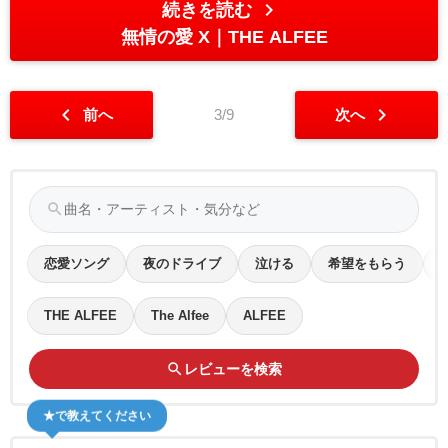
chevron_right
続きを読む
無情の愛 X
THE ALFEE
chevron_left
chevron_right
前へ
3/9
次へ
search
恋愛ソング
夜のドライブ
泣ける
希望をもらう
THE ALFEE
The Alfee
ALFEE
search
レビューを検索
★で教えてください