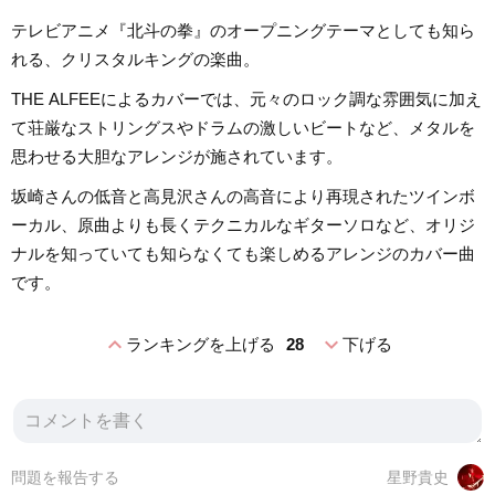
テレビアニメ『北斗の拳』のオープニングテーマとしても知ら
れる、クリスタルキングの楽曲。
THE ALFEEによるカバーでは、元々のロック調な雰囲気に加え
て荘厳なストリングスやドラムの激しいビートなど、メタルを
思わせる大胆なアレンジが施されています。
坂崎さんの低音と高見沢さんの高音により再現されたツインボ
ーカル、原曲よりも長くテクニカルなギターソロなど、オリジ
ナルを知っていても知らなくても楽しめるアレンジのカバー曲
です。
expand_less
expand_more
ランキングを上げる
28
下げる
問題を報告する
星野貴史