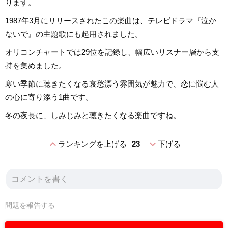
ります。
1987年3月にリリースされたこの楽曲は、テレビドラマ『泣か
ないで』の主題歌にも起用されました。
オリコンチャートでは29位を記録し、幅広いリスナー層から支
持を集めました。
寒い季節に聴きたくなる哀愁漂う雰囲気が魅力で、恋に悩む人
の心に寄り添う1曲です。
冬の夜長に、しみじみと聴きたくなる楽曲ですね。
expand_less
expand_more
ランキングを上げる
23
下げる
問題を報告する