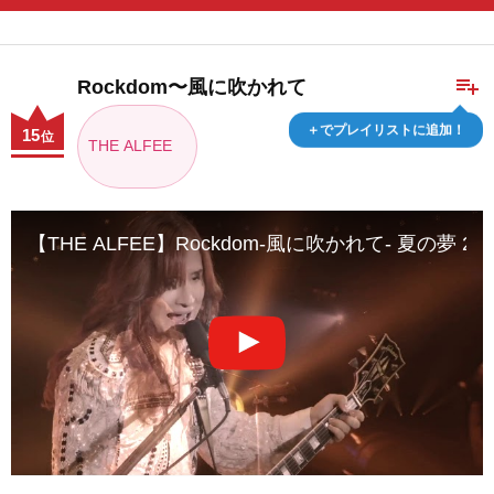
playlist_add
Rockdom〜風に吹かれて
＋でプレイリストに追加！
15
位
THE ALFEE
【THE ALFEE】Rockdom-風に吹かれて- 夏の夢 2020