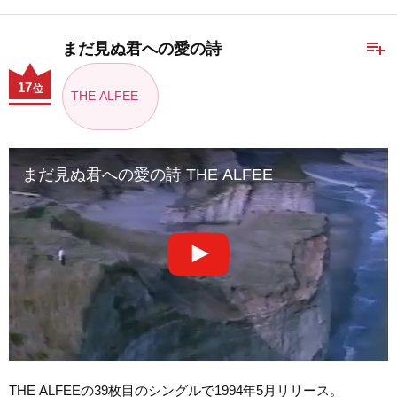
playlist_add
まだ見ぬ君への愛の詩
17
位
THE ALFEE
まだ見ぬ君への愛の詩 THE ALFEE
THE ALFEEの39枚目のシングルで1994年5月リリース。