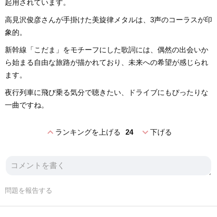
起用されています。
高見沢俊彦さんが手掛けた美旋律メタルは、3声のコーラスが印
象的。
新幹線「こだま」をモチーフにした歌詞には、偶然の出会いか
ら始まる自由な旅路が描かれており、未来への希望が感じられ
ます。
夜行列車に飛び乗る気分で聴きたい、ドライブにもぴったりな
一曲ですね。
expand_less
expand_more
ランキングを上げる
24
下げる
問題を報告する