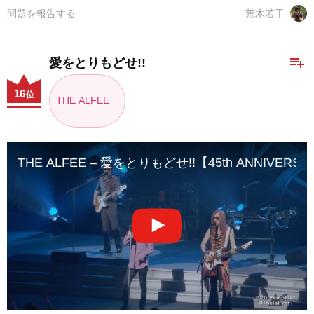
問題を報告する
荒木若干
playlist_add
愛をとりもどせ!!
16
位
THE ALFEE
THE ALFEE – 愛をとりもどせ!!【45th ANNIVERSAR