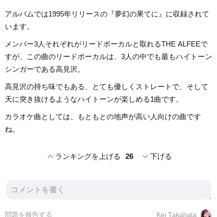
アルバムでは1995年リリースの『夢幻の果てに』に収録されて
います。
メンバー3人それぞれがリードボーカルと取れるTHE ALFEEで
すが、この曲のリードボーカルは、3人の中でも最もハイトーン
シンガーである高見沢。
高見沢の持ち味でもある、とても優しくストレートで、そして
天に突き抜けるようなハイトーンが楽しめる1曲です。
カラオケ曲としては、もともとの地声が高い人向けの曲です
ね。
expand_less
expand_more
ランキングを上げる
26
下げる
問題を報告する
Kei Takahata