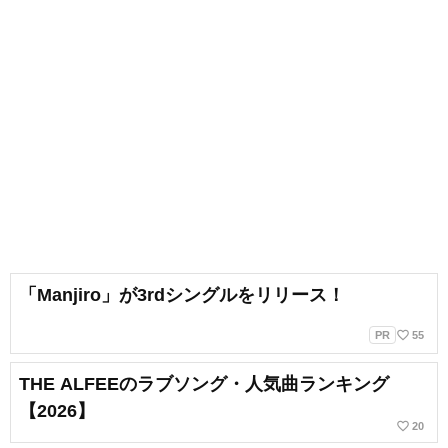
「Manjiro」が3rdシングルをリリース！
favorite_border
PR
55
THE ALFEEのラブソング・人気曲ランキング
【2026】
favorite_border
20