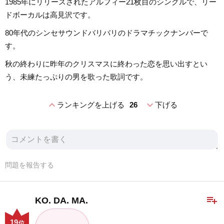
1985年にリリースされたアルフィー21枚目のシングルで、リー
ドボーカルは高見沢です。
80年代のシンセサウンドバリバリのドラマチックナンバーで
す。
秋の終わりに昨年のクリスマスに終わった恋を思い出すとい
う、未練たっぷりの男を歌った歌詞です。
expand_less
expand_more
ランキングを上げる
26
下げる
問題を報告する
playlist_add
KO. DA. MA.
19
位