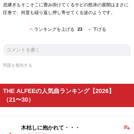
息継ぎもそこそこに畳み掛けてくるサビの怒涛の展開はまさに
圧巻で、何度も繰り返し押し寄せてくる波のようです。
expand_less
expand_more
ランキングを上げる
23
下げる
問題を報告する
THE ALFEEの人気曲ランキング【2026】
（21〜30）
playlist_add
木枯しに抱かれて・・・