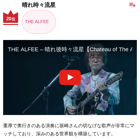
playlist_add
晴れ時々流星
20
位
THE ALFEE
THE ALFEE – 晴れ後時々流星【Chateau of The Alf
重厚で奥行きのある演奏に坂崎さんの切なげな歌声が非常にマ
ッチしており、深みのある世界観を構築しています。