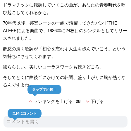
ドラマチックに転調していくこの曲が、あなたの青春時代を呼
び起こしてくれるかも。
70年代以降、邦楽シーンの一線で活躍してきたバンドTHE
ALFEEによる楽曲で、1986年に24枚目のシングルとしてリリー
スされました。
郷愁の湧く歌詞が「初心を忘れず人生を歩んでいこう」という
気持ちにさせてくれます。
彼ららしい、美しいコーラスワークも聴きどころ。
そしてとくに曲後半にかけての転調、盛り上がりに胸が熱くな
るんですよね。
タップで応援！
expand_less
expand_more
ランキングを上げる
28
下げる
気軽にコメント