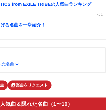
S from EXILE TRIBEの人気曲ランキング
favorite_border
1
あげる名曲を一挙紹介！
expand_more
れた名曲
library_music
生
楽曲をリクエスト
つ人気曲＆隠れた名曲（1〜10）