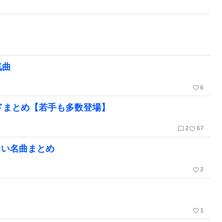
気曲
favorite_border
6
ドまとめ【若手も多数登場】
chat_bubble_outline
favorite_border
2
67
しい名曲まとめ
favorite_border
2
favorite_border
1