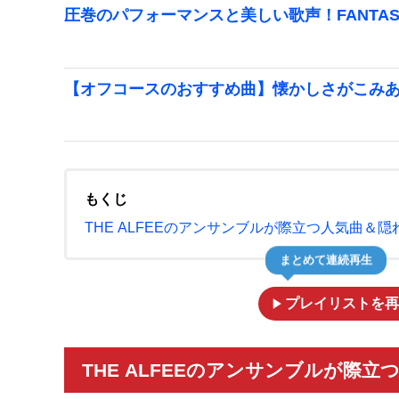
圧巻のパフォーマンスと美しい歌声！FANTASTIC
【オフコースのおすすめ曲】懐かしさがこみ
もくじ
THE ALFEEのアンサンブルが際立つ人気曲＆隠
まとめて連続再生
play_arrow
プレイリストを再
THE ALFEEのアンサンブルが際立