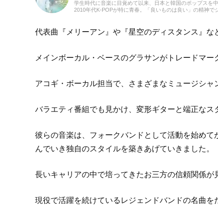
学生時代に音楽に目覚めて以来、日本と韓国のポップスを中心に
2010年代K-POPが特に青春。「良いものは良い」の精
をたくさん耳にしたことが、「好き」の幅を広げたかもしれませ
てきた肌感覚とヒット性に即した編集を心がけています。
代表曲『メリーアン』や『星空のディスタンス』などで
メインボーカル・ベースのグラサンがトレードマー
アコギ・ボーカル担当で、さまざまなミュージシャ
バラエティ番組でも見かけ、変形ギターと端正なスタ
彼らの音楽は、フォークバンドとして活動を始めて
んでいき独自のスタイルを築きあげていきました。
長いキャリアの中で培ってきたお三方の信頼関係が
現役で活躍を続けているレジェンドバンドの名曲を