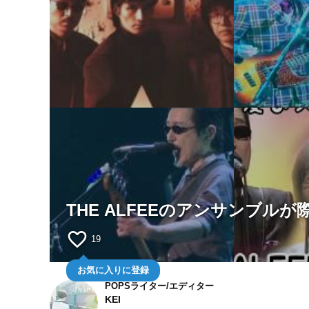
THE ALFEEのアンサンブル
favorite_border
19
お気に入りに登録
POPSライター/エディター
KEI