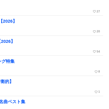
favorite_border
27
2026】
favorite_border
20
026】
favorite_border
54
ング特集
favorite_border
8
前衛的】
favorite_border
1
た名曲ベスト集