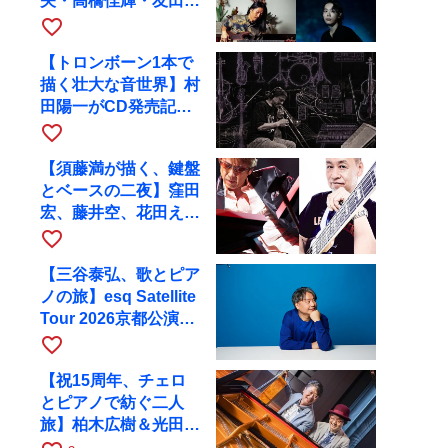
矢・高橋佳輝・友田ジ
ュンと9月28日にRAG
favorite_border
へ
【トロンボーン1本で
描く壮大な音世界】村
田陽一がCD発売記念
ツアーで9月4日に京
favorite_border
都へ
【須藤満が描く、鍵盤
とベースの二夜】窪田
宏、藤井空、花田えみ
と京都RAGで共演
favorite_border
【三谷泰弘、歌とピア
ノの旅】esq Satellite
Tour 2026京都公演を
10月に開催
favorite_border
【祝15周年、チェロ
とピアノで紡ぐ二人
旅】柏木広樹＆光田健
一が11月12日に京都