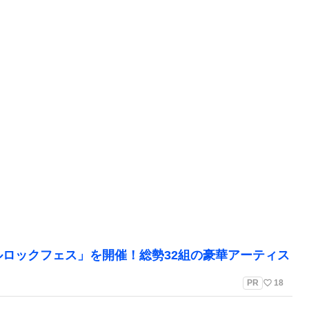
ルロックフェス」を開催！総勢32組の豪華アーティス
favorite_border
PR
18