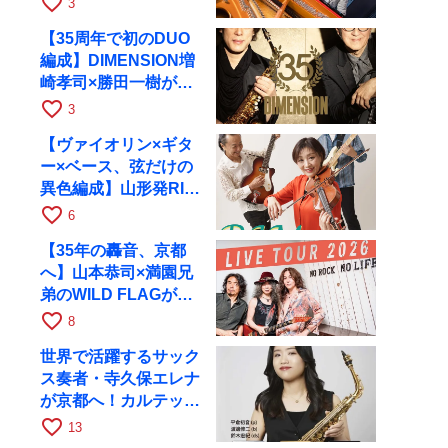
favorite_border
3
RAGへ
【35周年で初のDUO
編成】DIMENSION増
崎孝司×勝田一樹が10
月11日に京都RAGへ
favorite_border
3
【ヴァイオリン×ギタ
ー×ベース、弦だけの
異色編成】山形発RIM
が初全国ツアーで8月
favorite_border
6
17日にRAGへ
【35年の轟音、京都
へ】山本恭司×満園兄
弟のWILD FLAGが8
月6日にRAGでライブ
favorite_border
8
世界で活躍するサック
ス奏者・寺久保エレナ
が京都へ！カルテッ
ト・ツアー京都公演を
favorite_border
13
10月28日に開催