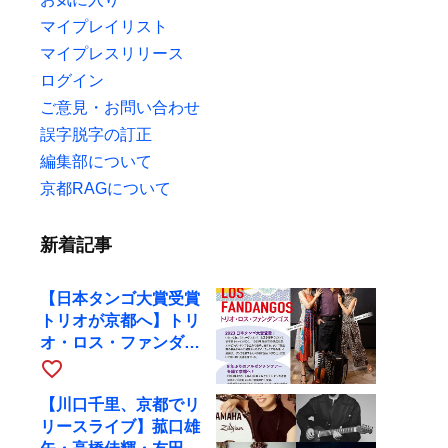
マイプレイリスト
マイプレスリリース
ログイン
ご意見・お問い合わせ
誤字脱字の訂正
編集部について
京都RAGについて
新着記事
【日本タンゴ大賞受賞
トリオが京都へ】トリ
オ・ロス・ファンダン
ゴスが10月9日にRAG
favorite_border
で公演
【川口千里、京都でリ
リースライブ】菰口雄