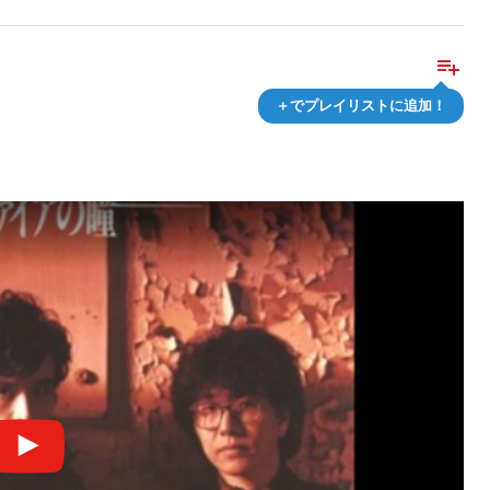
playlist_add
＋でプレイリストに追加！