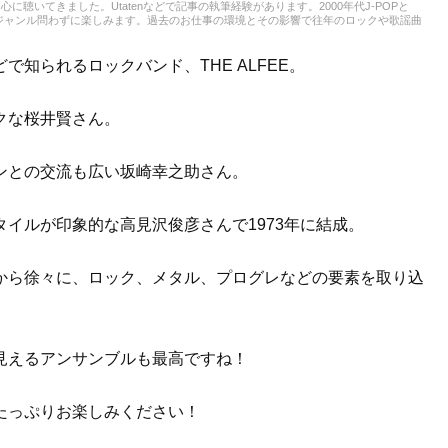
聴いてきました。Utatenなどで記事の執筆経験があります。2000年代J-POPと
神でジャンル問わずに楽しみます。過去のお仕事の環境とその影響で往年のロックや歌謡曲
ん。『RAG MUSIC』ではK-POPとJ-POPを中心に担当中。ポップスシーンを見
知られるロックバンド、THE ALFEE。
クな桜井賢さん。
ンとの交流も広い坂崎幸之助さん。
イルが印象的な高見沢俊彦さんで1973年に結成。
から徐々に、ロック、メタル、プログレなどの要素を取り込
見えるアンサンブルも最高ですね！
たっぷりお楽しみください！