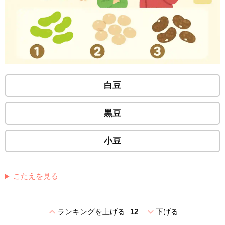
白豆
黒豆
小豆
こたえを見る
expand_less
expand_more
ランキングを上げる
12
下げる