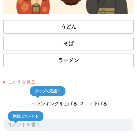
うどん
そば
ラーメン
こたえを見る
タップで応援！
expand_less
expand_more
ランキングを上げる
2
下げる
気軽にコメント