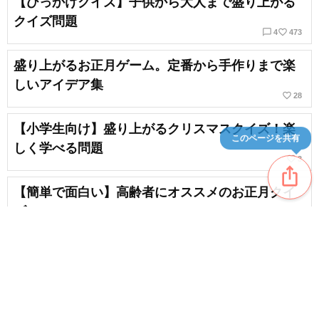
【ひっかけクイズ】子供から大人まで盛り上がる
クイズ問題
chat_bubble_outline
favorite_border
4
473
盛り上がるお正月ゲーム。定番から手作りまで楽
しいアイデア集
favorite_border
28
【小学生向け】盛り上がるクリスマスクイズ！楽
このページを共有
しく学べる問題
favorite_border
3
ios_share
【簡単で面白い】高齢者にオススメのお正月クイ
ズ
favorite_border
13
【高齢者向け】1月のクイズで脳トレ。お正月や冬
の雑学で盛り上がろう
favorite_border
5
content_copy