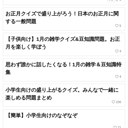
お正月クイズで盛り上がろう！日本のお正月に関
する一般問題
favorite_border
5
【子供向け】1月の雑学クイズ&豆知識問題。お正
月を楽しく学ぼう
favorite_border
4
思わず誰かに話したくなる！1月の雑学＆豆知識特
集
favorite_border
4
小学生向けの盛り上がるクイズ。みんなで一緒に
楽しめる問題まとめ
favorite_border
230
【簡単】小学生向けのなぞなぞ
favorite_border
71