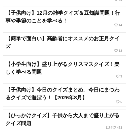
【子供向け】12月の雑学クイズ＆豆知識問題！行
事や季節のことを学べる！
favorite_border
14
【簡単で面白い】高齢者にオススメのお正月クイ
ズ
favorite_border
13
【小学生向け】盛り上がるクリスマスクイズ！楽
しく学べる問題
favorite_border
3
【子供向け】今日のクイズまとめ。今日にまつわ
るクイズで遊ぼう！【2026年8月】
favorite_border
5
【ひっかけクイズ】子供から大人まで盛り上がる
クイズ問題
chat_bubble_outline
favorite_border
4
473