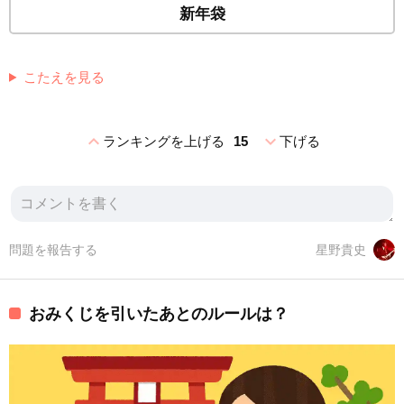
新年袋
こたえを見る
expand_less
expand_more
ランキングを上げる
15
下げる
問題を報告する
星野貴史
おみくじを引いたあとのルールは？