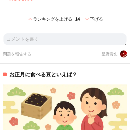
expand_less
expand_more
ランキングを上げる
14
下げる
問題を報告する
星野貴史
お正月に食べる豆といえば？