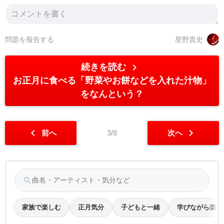
問題を報告する
星野貴史
chevron_right
続きを読む
お正月に食べる「野菜やお餅などを入れた汁物」
をなんという？
chevron_left
chevron_right
前へ
3/8
次へ
search
家族で楽しむ
正月気分
子どもと一緒
学びながら楽し