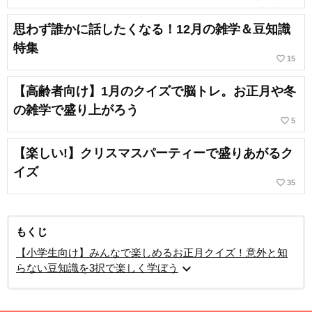
思わず誰かに話したくなる！12月の雑学＆豆知識
特集
favorite_border
15
【高齢者向け】1月のクイズで脳トレ。お正月や冬
の雑学で盛り上がろう
favorite_border
5
【楽しい!】クリスマスパーティーで盛りあがるク
イズ
favorite_border
35
もくじ
【小学生向け】みんなで楽しめるお正月クイズ！意外と知
expand_more
らない豆知識を3択で楽しく学ぼう