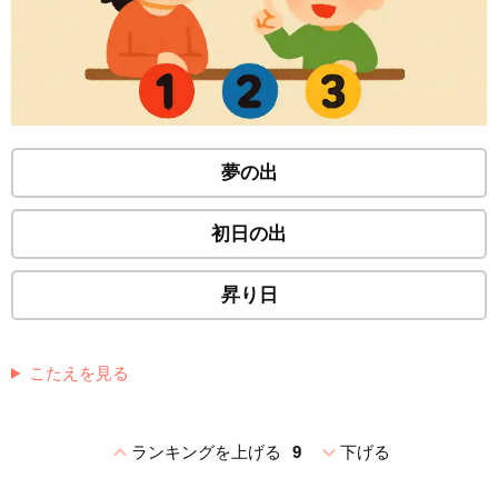
夢の出
初日の出
昇り日
こたえを見る
expand_less
expand_more
ランキングを上げる
9
下げる