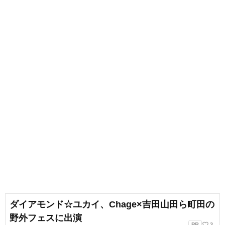
フリーランスライター、企画、編
集の仕事を通して楽しい大人との
出会いもへて、伝えることの楽し
さを経験。教育現場で培った視点
と編集者としての経験を活かし、
インプットとアウトプットを大切
に音楽や子供に関わる分野を中心
に実践に役立つ情報をお届けしま
す。趣味は楽器、歌、手作り、お
もちゃ、お絵描き、伝承あそび、
アウトドア、本、工作、クラフ
ト。特技はコマ技。
ダイアモンド☆ユカイ、Chage×吉田山田ら町田の
野外フェスに出演
favorite_border
PR
3