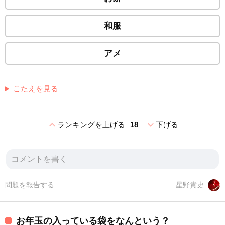
和服
アメ
こたえを見る
expand_less
expand_more
ランキングを上げる
18
下げる
問題を報告する
星野貴史
お年玉の入っている袋をなんという？