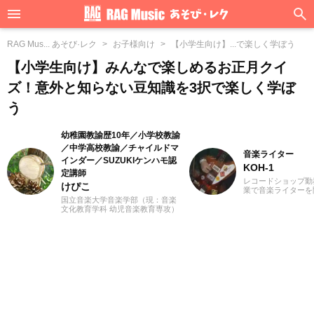
RAG Mus... あそび·レク
お子様向け
【小学生向け】...で楽しく学ぼう
【小学生向け】みんなで楽しめるお正月クイ
ズ！意外と知らない豆知識を3択で楽しく学ぼ
う
幼稚園教諭歴10年／小学校教諭
／中学高校教諭／チャイルドマ
音楽ライター
インダー／SUZUKIケンハモ認
KOH-1
定講師
レコードショップ勤
けぴこ
業で音楽ライターを
誌やディスクガイド
国立音楽大学音楽学部（現：音楽
にwebメディアなど
文化教育学科 幼児音楽教育専攻）
年以上担当。ライタ
卒業。小学校時代は、ゲーム研究
楽が主戦場ですが、
家の草場純先生が担任でした。大
としては35年以上
学卒業後は幼稚園教諭として10年
好き」をモットーに
間、学童保育指導員として7年間勤
ないことを常に心が
務した後、シンガポールのインタ
バンド活動歴あり、
ーナショナルスクールで音楽教諭
当するベーシストと
として赴任。音楽教育だけでな
でした。演奏経験の
く、日本文化や伝承遊び、レクリ
ース、ギター、ピア
エーションなども伝える活動をお
から英語の勉強を開
こない、多くの子供たちと関わっ
続中です。
てきました。その後、小学館にて