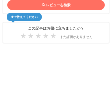
search
レビューを検索
★で教えてください
この記事はお役に立ちましたか？
★
★
★
★
★
まだ評価がありません