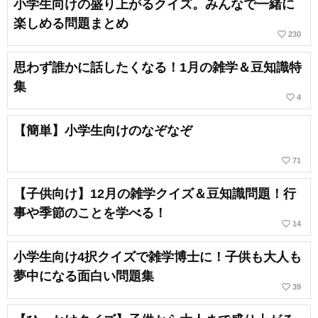
小学生向けの盛り上がるクイズ。みんなで一緒に
楽しめる問題まとめ
favorite_border
230
思わず誰かに話したくなる！1月の雑学＆豆知識特
集
favorite_border
4
【簡単】小学生向けのなぞなぞ
favorite_border
71
【子供向け】12月の雑学クイズ＆豆知識問題！行
事や季節のことを学べる！
favorite_border
14
小学生向け4択クイズで雑学博士に！子供も大人も
夢中になる面白い問題集
favorite_border
39