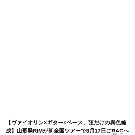
フリーランスライター、企画、編
集の仕事を通して楽しい大人との
出会いもへて、伝えることの楽し
さを経験。教育現場で培った視点
と編集者としての経験を活かし、
インプットとアウトプットを大切
に音楽や子供に関わる分野を中心
に実践に役立つ情報をお届けしま
す。趣味は楽器、歌、手作り、お
もちゃ、お絵描き、伝承あそび、
アウトドア、本、工作、クラフ
ト。特技はコマ技。
【ヴァイオリン×ギター×ベース、弦だけの異色編
成】山形発RIMが初全国ツアーで8月17日にRAGへ
favorite_border
PR
11