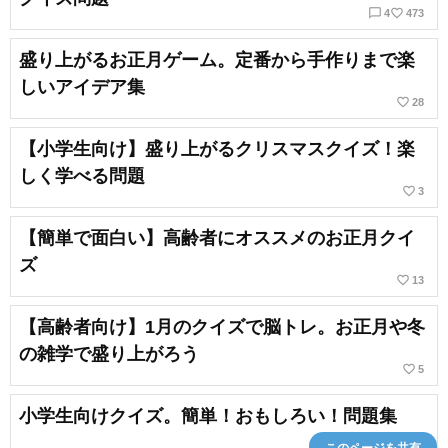
chat_bubble_outline
favorite_border
4
473
盛り上がるお正月ゲーム。定番から手作りまで楽
しいアイデア集
favorite_border
28
【小学生向け】盛り上がるクリスマスクイズ！楽
しく学べる問題
favorite_border
3
【簡単で面白い】高齢者にオススメのお正月クイ
ズ
favorite_border
13
【高齢者向け】1月のクイズで脳トレ。お正月や冬
の雑学で盛り上がろう
favorite_border
5
小学生向けクイズ。簡単！おもしろい！問題集
このページを共有