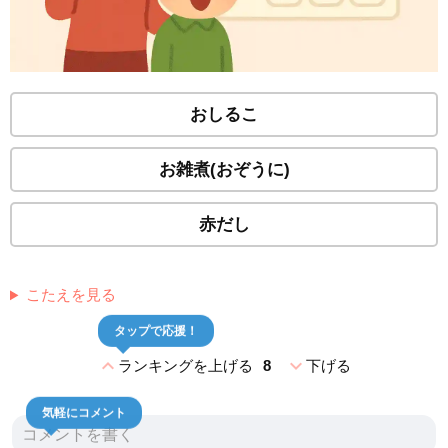
おしるこ
お雑煮(おぞうに)
赤だし
こたえを見る
タップで応援！
expand_less
expand_more
ランキングを上げる
8
下げる
気軽にコメント