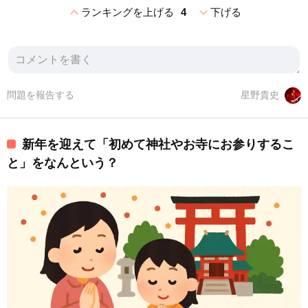
expand_less
expand_more
ランキングを上げる
4
下げる
問題を報告する
星野貴史
新年を迎えて「初めて神社やお寺にお参りするこ
と」をなんという？