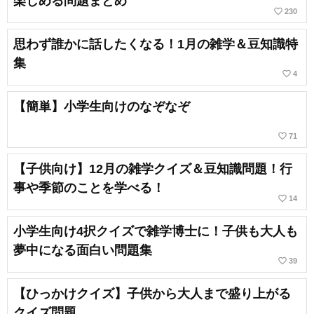
楽しめる問題まとめ
favorite_border
230
思わず誰かに話したくなる！1月の雑学＆豆知識特
集
favorite_border
4
【簡単】小学生向けのなぞなぞ
favorite_border
71
【子供向け】12月の雑学クイズ＆豆知識問題！行
事や季節のことを学べる！
favorite_border
14
小学生向け4択クイズで雑学博士に！子供も大人も
夢中になる面白い問題集
favorite_border
39
【ひっかけクイズ】子供から大人まで盛り上がる
クイズ問題