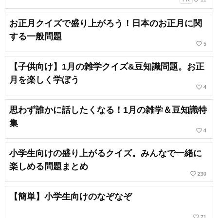
お正月クイズで盛り上がろう！日本のお正月に関
する一般問題
favorite_border
5
【子供向け】1月の雑学クイズ&豆知識問題。お正
月を楽しく学ぼう
favorite_border
4
思わず誰かに話したくなる！1月の雑学＆豆知識特
集
favorite_border
4
小学生向けの盛り上がるクイズ。みんなで一緒に
楽しめる問題まとめ
favorite_border
230
【簡単】小学生向けのなぞなぞ
favorite_border
71