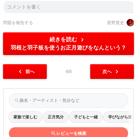
問題を報告する
星野貴史
chevron_right
続きを読む
羽根と羽子板を使うお正月遊びをなんという？
chevron_left
chevron_right
前へ
4/8
次へ
search
家族で楽しむ
正月気分
子どもと一緒
学びながら楽し
search
レビューを検索