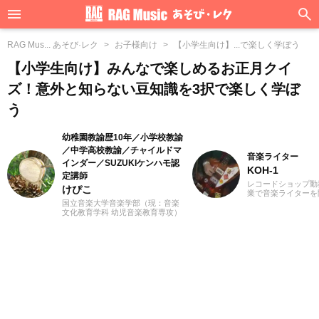
RAG Mus... あそび·レク
お子様向け
【小学生向け】...で楽しく学ぼう
【小学生向け】みんなで楽しめるお正月クイ
ズ！意外と知らない豆知識を3択で楽しく学ぼ
う
幼稚園教諭歴10年／小学校教諭
／中学高校教諭／チャイルドマ
音楽ライター
インダー／SUZUKIケンハモ認
KOH-1
定講師
レコードショップ勤
けぴこ
業で音楽ライターを
誌やディスクガイド
国立音楽大学音楽学部（現：音楽
にwebメディアなど
文化教育学科 幼児音楽教育専攻）
年以上担当。ライタ
卒業。小学校時代は、ゲーム研究
楽が主戦場ですが、
家の草場純先生が担任でした。大
としては35年以上
学卒業後は幼稚園教諭として10年
好き」をモットーに
間、学童保育指導員として7年間勤
ないことを常に心が
務した後、シンガポールのインタ
バンド活動歴あり、
ーナショナルスクールで音楽教諭
当するベーシストと
として赴任。音楽教育だけでな
でした。演奏経験の
く、日本文化や伝承遊び、レクリ
ース、ギター、ピア
エーションなども伝える活動をお
から英語の勉強を開
こない、多くの子供たちと関わっ
続中です。
てきました。その後、小学館にて