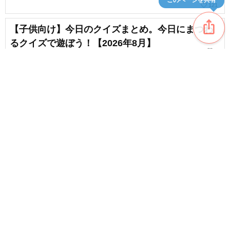
favorite_border
121
ios_share
【子供向け】今日のクイズまとめ。今日にまつわ
るクイズで遊ぼう！【2026年8月】
favorite_border
5
【正月の遊び】昔ながらの遊び&子供から大人まで
盛り上がるゲーム
favorite_border
11
content_copy
新年会で盛り上がる面白いクイズ。誰もが楽しめ
る問題集
favorite_border
favorite_border
2
【楽しい!】クリスマスパーティーで盛りあがるク
イズ
favorite_border
35
思わず誰かに話したくなる！12月の雑学＆豆知識
特集