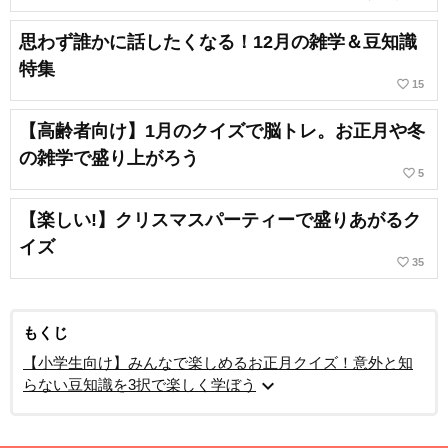
思わず誰かに話したくなる！12月の雑学＆豆知識
特集
favorite_border
15
【高齢者向け】1月のクイズで脳トレ。お正月や冬
の雑学で盛り上がろう
favorite_border
5
【楽しい!】クリスマスパーティーで盛りあがるク
イズ
favorite_border
35
もくじ
【小学生向け】みんなで楽しめるお正月クイズ！意外と知
expand_more
らない豆知識を3択で楽しく学ぼう