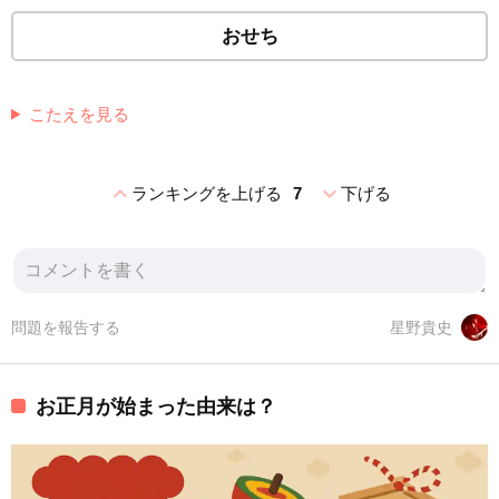
おせち
こたえを見る
expand_less
expand_more
ランキングを上げる
7
下げる
問題を報告する
星野貴史
お正月が始まった由来は？