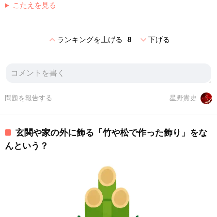
こたえを見る
expand_less
expand_more
ランキングを上げる
8
下げる
問題を報告する
星野貴史
玄関や家の外に飾る「竹や松で作った飾り」をな
んという？