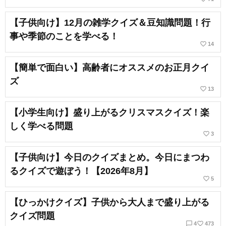
【子供向け】12月の雑学クイズ＆豆知識問題！行
事や季節のことを学べる！
favorite_border
14
【簡単で面白い】高齢者にオススメのお正月クイ
ズ
favorite_border
13
【小学生向け】盛り上がるクリスマスクイズ！楽
しく学べる問題
favorite_border
3
【子供向け】今日のクイズまとめ。今日にまつわ
るクイズで遊ぼう！【2026年8月】
favorite_border
5
【ひっかけクイズ】子供から大人まで盛り上がる
クイズ問題
chat_bubble_outline
favorite_border
4
473