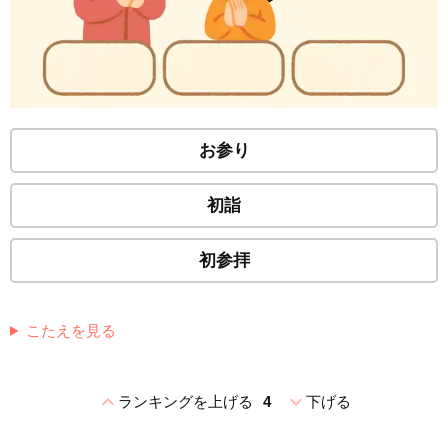
お参り
初詣
初参拝
こたえを見る
expand_less
expand_more
ランキングを上げる
4
下げる