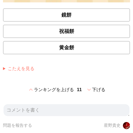
鏡餅
祝福餅
黄金餅
こたえを見る
expand_less
expand_more
ランキングを上げる
11
下げる
問題を報告する
星野貴史