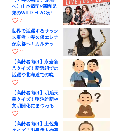
へ】山本恭司×満園兄
弟のWILD FLAGが8
月6日にRAGでライブ
favorite_border
7
世界で活躍するサック
ス奏者・寺久保エレナ
が京都へ！カルテッ
ト・ツアー京都公演を
favorite_border
11
10月28日に開催
【高齢者向け】永倉新
八クイズ！新選組での
活躍や北海道での晩年
を出題
favorite_border
【高齢者向け】明治天
皇クイズ！明治維新や
文明開化にまつわる問
題を出題
favorite_border
【高齢者向け】土佐藩
クイズ！出身偉人や幕