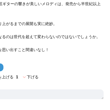
2弦ギターの響きが美しいメロディは、発売から半世紀以上
り上がるまでの展開も実に絶妙。
なるのは世代を超えて変わらないのではないでしょうか。
を思い出すこと間違いなし！
expand_more
を上げる
1
下げる