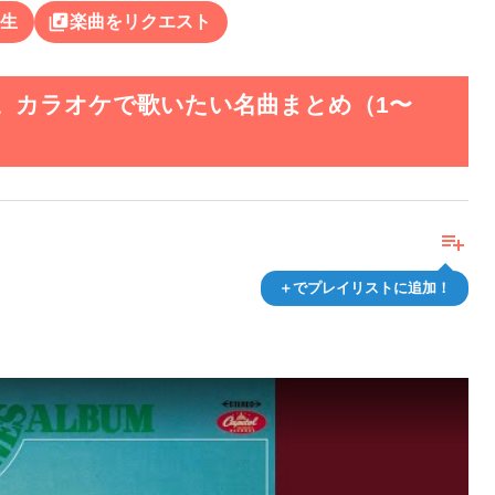
library_music
生
楽曲をリクエスト
。カラオケで歌いたい名曲まとめ（1〜
playlist_add
＋でプレイリストに追加！