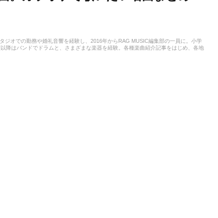
スタジオでの勤務や婚礼音響を経験し、2016年からRAG MUSIC編集部の一員に。小学
校以降はバンドでドラムと、さまざまな楽器を経験。各種楽曲紹介記事をはじめ、各地
楽活動やこれまでの業務で培った経験を元に日々記事を制作しています。音楽は国内外
います。