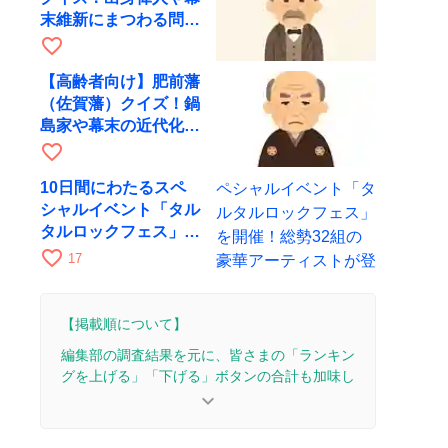
末維新にまつわる問題
を出題
favorite_border
【高齢者向け】肥前藩
（佐賀藩）クイズ！鍋
島家や幕末の近代化に
まつわる問題
favorite_border
10日間にわたるスペ
シャルイベント「タル
タルロックフェス」を
開催！総勢32組の豪
favorite_border
17
華アーティストが登場
【掲載順について】
編集部の調査結果を元に、皆さまの「ランキン
グを上げる」「下げる」ボタンの合計も加味し
て決まります。
keyboard_arrow_down
【更新履歴】