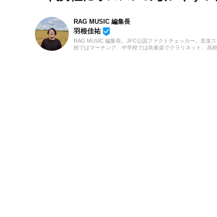
RAG MUSIC 編集長
beenhere
羽根佳祐
RAG MUSIC 編集長。JFC公認ファクトチェッカー。音楽
校ではマーチング、中学校では吹奏楽でクラリネット、高
の音楽フェスの紹介記事やライブレポートなど、自身の音
のロックはもちろん、最近ではJ-POPも広く好んで聴いて