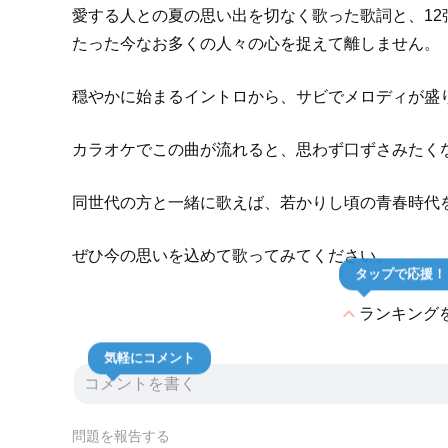
愛する人との夏の思い出を切なく歌った歌詞と、1
たった今なお多くの人々の心を捉えて離しません。
穏やかに始まるイントロから、サビでメロディが盛
カラオケでこの曲が流れると、思わず口ずさみたく
同世代の方と一緒に歌えば、若かりし頃の青春時代
ぜひ今の思いを込めて歌ってみてください。
タップで応援！
expand_less
ランキング
気軽にコメント
問題を報告する