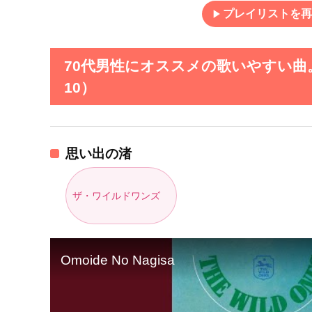
play_arrow
プレイリストを再
70代男性にオススメの歌いやすい曲
10）
思い出の渚
ザ・ワイルドワンズ
Omoide No Nagisa