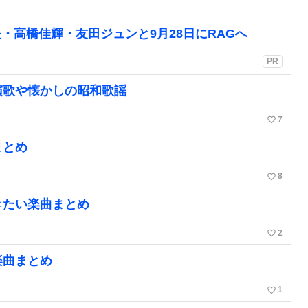
・高橋佳輝・友田ジュンと9月28日にRAGへ
PR
演歌や懐かしの昭和歌謡
favorite_border
7
まとめ
favorite_border
8
きたい楽曲まとめ
favorite_border
2
楽曲まとめ
favorite_border
1