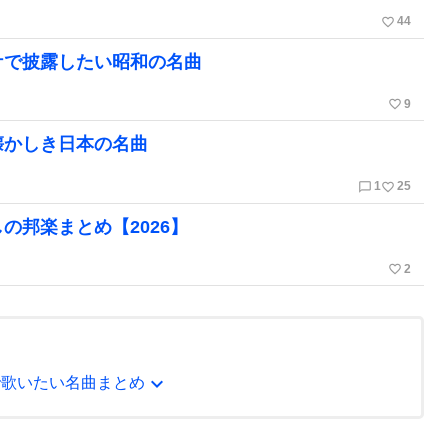
favorite_border
44
ケで披露したい昭和の名曲
favorite_border
9
懐かしき日本の名曲
chat_bubble_outline
favorite_border
1
25
の邦楽まとめ【2026】
favorite_border
2
expand_more
で歌いたい名曲まとめ