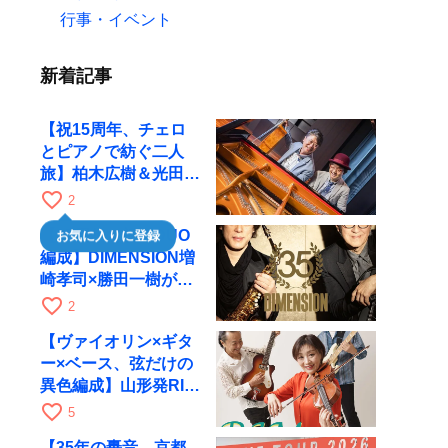
行事・イベント
新着記事
【祝15周年、チェロ
とピアノで紡ぐ二人
旅】柏木広樹＆光田健
一が11月12日に京都
favorite_border
2
RAGへ
【35周年で初のDUO
お気に入りに登録
編成】DIMENSION増
崎孝司×勝田一樹が10
月11日に京都RAGへ
favorite_border
2
【ヴァイオリン×ギタ
ー×ベース、弦だけの
異色編成】山形発RIM
が初全国ツアーで8月
favorite_border
5
17日にRAGへ
【35年の轟音、京都