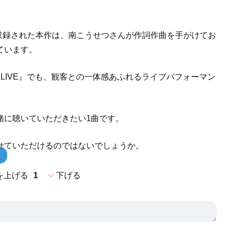
に収録された本作は、南こうせつさんが作詞作曲を手がけてお
ています。
LIVE』でも、観客との一体感あふれるライブパフォーマン
緒に聴いていただきたい1曲です。
せていただけるのではないでしょうか。
expand_more
を上げる
1
下げる