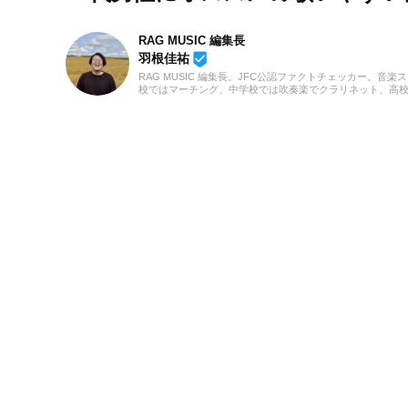
RAG MUSIC 編集長
beenhere
羽根佳祐
RAG MUSIC 編集長。JFC公認ファクトチェッカー。音楽
校ではマーチング、中学校では吹奏楽でクラリネット、高
の音楽フェスの紹介記事やライブレポートなど、自身の音
のロックはもちろん、最近ではJ-POPも広く好んで聴いて