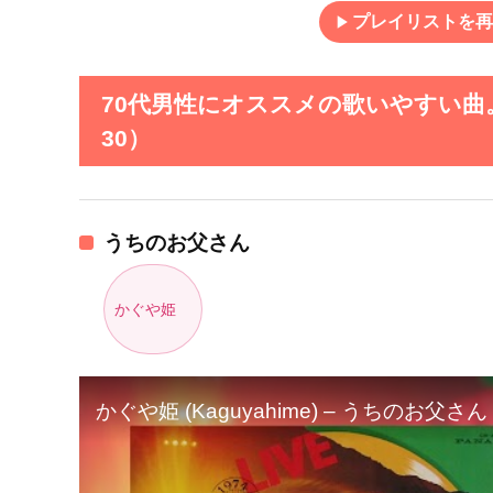
play_arrow
プレイリストを再
70代男性にオススメの歌いやすい曲
30）
うちのお父さん
かぐや姫
かぐや姫 (Kaguyahime) – うちのお父さん (LIVE