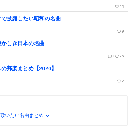
favorite_border
44
ケで披露したい昭和の名曲
favorite_border
9
懐かしき日本の名曲
chat_bubble_outline
favorite_border
1
25
の邦楽まとめ【2026】
favorite_border
2
expand_more
で歌いたい名曲まとめ