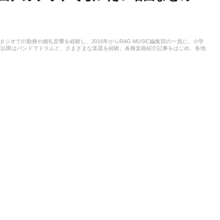
スタジオでの勤務や婚礼音響を経験し、2016年からRAG MUSIC編集部の一員に。小学
校以降はバンドでドラムと、さまざまな楽器を経験。各種楽曲紹介記事をはじめ、各地
楽活動やこれまでの業務で培った経験を元に日々記事を制作しています。音楽は国内外
います。