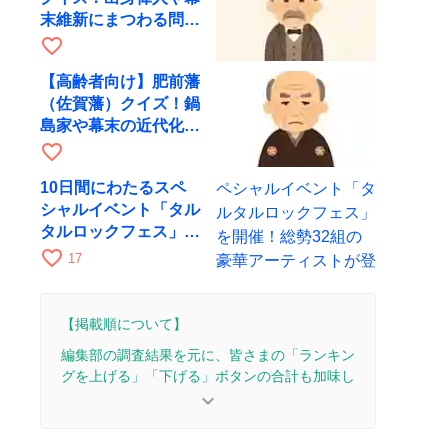
末維新にまつわる問題
を出題
favorite_border
【高齢者向け】肥前藩
（佐賀藩）クイズ！鍋
島家や幕末の近代化に
まつわる問題
favorite_border
10日間にわたるスペ
シャルイベント「タル
タルロックフェス」を
開催！総勢32組の豪
favorite_border
17
華アーティストが登場
【掲載順について】
編集部の調査結果を元に、皆さまの「ランキン
グを上げる」「下げる」ボタンの合計も加味し
て決まります。
keyboard_arrow_down
【更新履歴】