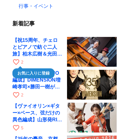
行事・イベント
新着記事
【祝15周年、チェロ
とピアノで紡ぐ二人
旅】柏木広樹＆光田健
一が11月12日に京都
favorite_border
2
RAGへ
【35周年で初のDUO
お気に入りに登録
編成】DIMENSION増
崎孝司×勝田一樹が10
月11日に京都RAGへ
favorite_border
2
【ヴァイオリン×ギタ
ー×ベース、弦だけの
異色編成】山形発RIM
が初全国ツアーで8月
favorite_border
5
17日にRAGへ
【35年の轟音、京都