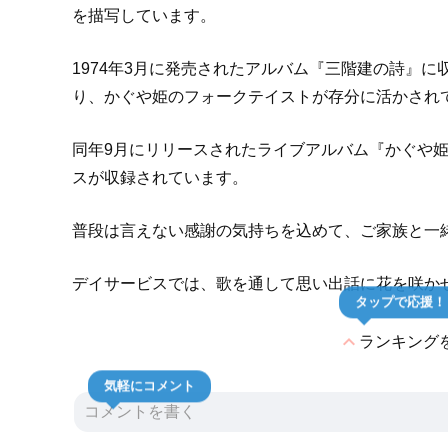
を描写しています。
1974年3月に発売されたアルバム『三階建の詩』
り、かぐや姫のフォークテイストが存分に活かされ
同年9月にリリースされたライブアルバム『かぐや姫
スが収録されています。
普段は言えない感謝の気持ちを込めて、ご家族と一
デイサービスでは、歌を通して思い出話に花を咲か
タップで応援！
expand_less
ランキング
気軽にコメント