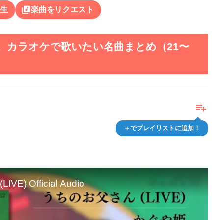
library_music
生
楽曲をリクエスト
。カラオケで歌いたい名曲まとめ（21〜
playlist_add
＋でプレイリストに追加！
) Official Audio