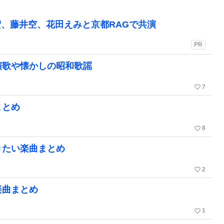
、藤井空、花田えみと京都RAGで共演
PR
演歌や懐かしの昭和歌謡
favorite_border
7
まとめ
favorite_border
8
きたい楽曲まとめ
favorite_border
2
楽曲まとめ
favorite_border
1