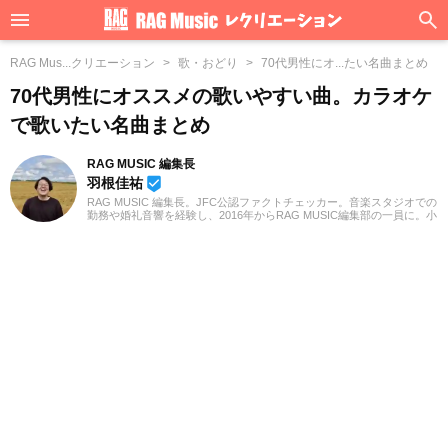
RAG Mus...クリエーション
歌・おどり
70代男性にオ...たい名曲まとめ
70代男性にオススメの歌いやすい曲。カラオケ
で歌いたい名曲まとめ
RAG MUSIC 編集長
羽根佳祐
beenhere
RAG MUSIC 編集長。JFC公認ファクトチェッカー。音楽スタジオでの
勤務や婚礼音響を経験し、2016年からRAG MUSIC編集部の一員に。小
学校ではマーチング、中学校では吹奏楽でクラリネット、高校以降は
バンドでドラムと、さまざまな楽器を経験。各種楽曲紹介記事をはじ
め、各地の音楽フェスの紹介記事やライブレポートなど、自身の音楽
活動やこれまでの業務で培った経験を元に日々記事を制作していま
す。音楽は国内外のロックはもちろん、最近ではJ-POPも広く好んで
聴いています。