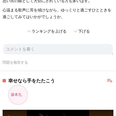
思い出の曲として大切にされている方も多いはず。
心温まる歌声に耳を傾けながら、ゆっくりと過ごすひとときを
過ごしてみてはいかがでしょうか。
expand_less
expand_more
ランキングを上げる
下げる
問題を報告する
playlist_add
幸せなら手をたたこう
坂本九