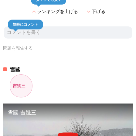
expand_less
expand_more
ランキングを上げる
下げる
気軽にコメント
問題を報告する
雪國
吉幾三
雪國 吉幾三