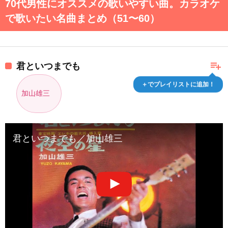
70代男性にオススメの歌いやすい曲。カラオケ
で歌いたい名曲まとめ（51〜60）
playlist_add
君といつまでも
＋でプレイリストに追加！
加山雄三
君といつまでも／加山雄三