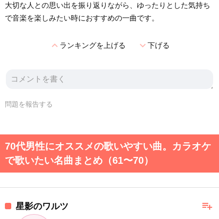
大切な人との思い出を振り返りながら、ゆったりとした気持ち
で音楽を楽しみたい時におすすめの一曲です。
expand_less
expand_more
ランキングを上げる
下げる
問題を報告する
70代男性にオススメの歌いやすい曲。カラオケ
で歌いたい名曲まとめ（61〜70）
playlist_add
星影のワルツ