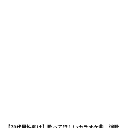
【70代男性向け】歌ってほしいカラオケ曲。演歌