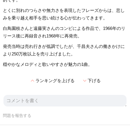
とくに別れのつらさや無力さを表現したフレーズからは、悲し
みを乗り越え相手を思い続ける心が伝わってきます。
白鳥園枝さんと遠藤実さんのコンビによる作品で、1966年のリ
リース後に再録音され1968年に再発売。
発売当時は売れ行きが低調でしたが、千昌夫さんの働きかけに
より250万枚以上を売り上げました。
穏やかなメロディと歌いやすさが魅力の1曲。
expand_less
expand_more
ランキングを上げる
下げる
問題を報告する