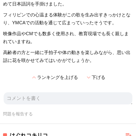
めて日本語詞を手掛けました。
フィリピンでの心温まる体験がこの歌を生み出すきっかけとな
り、YMCAでの活動を通じて広まっていったそうです。
映像作品やCMでも数多く使用され、教育現場でも長く親しま
れていますね。
高齢者の方と一緒に手拍子や体の動きを楽しみながら、思い出
話に花を咲かせてみてはいかがでしょうか。
expand_less
expand_more
ランキングを上げる
下げる
問題を報告する
playlist_add
はぐれコキリコ