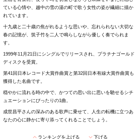
ている心情や、越中の雪の湯の町で歌う女性の姿が繊細に描か
れています。
十九歳と二十歳の焦がれるような思いや、忘れられない大切な
春の記憶が、筑子竹を二人で鳴らしながら優しく奏でられま
す。
1999年11月21日にシングルでリリースされ、プラチナゴールド
ディスクを受賞。
第41回日本レコード大賞作曲賞と第32回日本有線大賞作曲賞も
獲得した名曲です。
穏やかに流れる時の中で、かつての思い出に思いを馳せるシチ
ュエーションにぴったりの1曲。
成世昌平さんの深みのある歌声に乗せて、人生の転機に立つあ
なたの心に静かに寄り添ってくれることでしょう。
expand_less
expand_more
ランキングを上げる
下げる