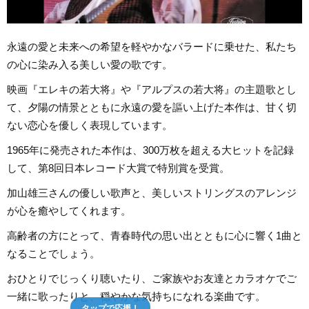
永遠の愛と未来への希望を軽やかなバラードに乗せた、私たち
の心に染み入る美しい愛の歌です。
映画『エレキの若大将』や『アルプスの若大将』の主題歌とし
て、夕陽の情景とともに永遠の愛を謳い上げた本作は、甘く切
ない恋心を優しく表現しています。
1965年に発売された本作は、300万枚を超える大ヒットを記録
して、第8回日本レコード大賞で特別賞を受賞。
加山雄三さんの優しい歌声と、美しいストリングスのアレンジ
が心を癒やしてくれます。
高齢者の方にとって、青春時代の思い出とともに心に響く1曲と
なることでしょう。
おひとりでじっくり聴いたり、ご家族やお友達とカラオケでご
一緒に歌ったりと、穏やかな気持ちになれる楽曲です。
タップで応援！