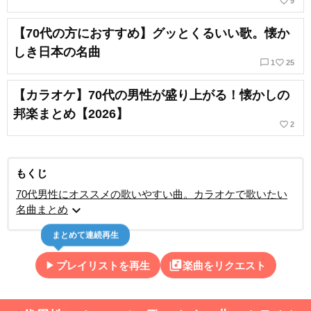
favorite_border
9
【70代の方におすすめ】グッとくるいい歌。懐か
しき日本の名曲
chat_bubble_outline
favorite_border
1
25
【カラオケ】70代の男性が盛り上がる！懐かしの
邦楽まとめ【2026】
favorite_border
2
もくじ
70代男性にオススメの歌いやすい曲。カラオケで歌いたい
expand_more
名曲まとめ
まとめて連続再生
play_arrow
library_music
プレイリストを再生
楽曲をリクエスト