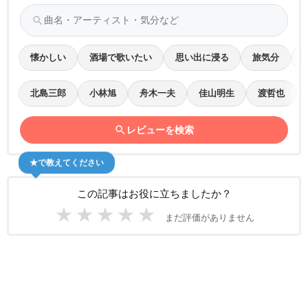
search
懐かしい
酒場で歌いたい
思い出に浸る
旅気分
北島三郎
小林旭
舟木一夫
佳山明生
渡哲也
search
レビューを検索
★で教えてください
この記事はお役に立ちましたか？
★
★
★
★
★
まだ評価がありません