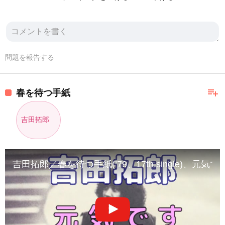
問題を報告する
playlist_add
春を待つ手紙
吉田拓郎
吉田拓郎／春を待つ手紙(’79、17th.single)、元気です(’80