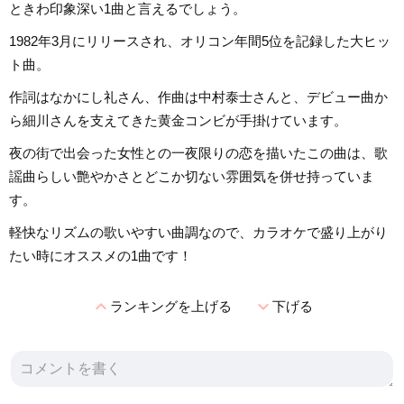
ときわ印象深い1曲と言えるでしょう。
1982年3月にリリースされ、オリコン年間5位を記録した大ヒッ
ト曲。
作詞はなかにし礼さん、作曲は中村泰士さんと、デビュー曲か
ら細川さんを支えてきた黄金コンビが手掛けています。
夜の街で出会った女性との一夜限りの恋を描いたこの曲は、歌
謡曲らしい艶やかさとどこか切ない雰囲気を併せ持っていま
す。
軽快なリズムの歌いやすい曲調なので、カラオケで盛り上がり
たい時にオススメの1曲です！
expand_less
expand_more
ランキングを上げる
下げる