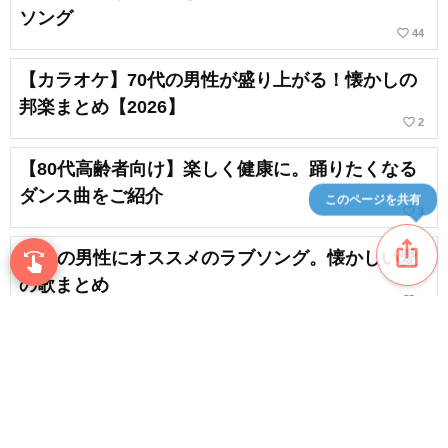
ソング
favorite_border
44
【カラオケ】70代の男性が盛り上がる！懐かしの
邦楽まとめ【2026】
favorite_border
2
【80代高齢者向け】楽しく健康に。踊りたくなる
ダンス曲をご紹介
このページを共有
favorite_border
3
ios_share
70代の男性にオススメのラブソング。懐かしい愛
swipe
指先で音楽をブラウズ
の歌まとめ
favorite_border
4
90代男性にオススメの泣ける歌。心動かす名曲ま
とめ
favorite_border
10
content_copy
70代の男性にオススメの失恋ソング。思い出の切