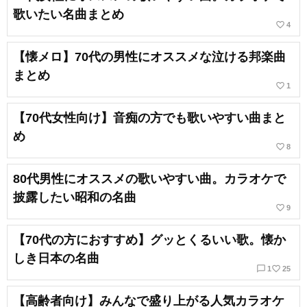
歌いたい名曲まとめ
favorite_border
4
【懐メロ】70代の男性にオススメな泣ける邦楽曲
まとめ
favorite_border
1
【70代女性向け】音痴の方でも歌いやすい曲まと
め
favorite_border
8
80代男性にオススメの歌いやすい曲。カラオケで
披露したい昭和の名曲
favorite_border
9
【70代の方におすすめ】グッとくるいい歌。懐か
しき日本の名曲
chat_bubble_outline
favorite_border
1
25
【高齢者向け】みんなで盛り上がる人気カラオケ