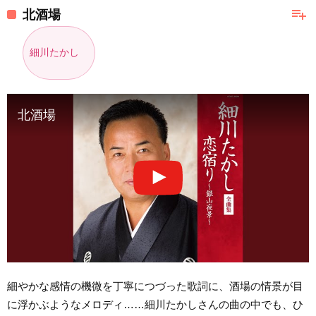
playlist_add
北酒場
細川たかし
北酒場
細やかな感情の機微を丁寧につづった歌詞に、酒場の情景が目
に浮かぶようなメロディ……細川たかしさんの曲の中でも、ひ