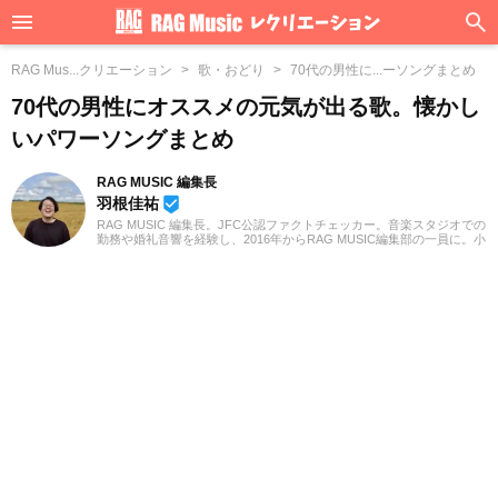
RAG Mus...クリエーション
歌・おどり
70代の男性に...ーソングまとめ
70代の男性にオススメの元気が出る歌。懐かし
いパワーソングまとめ
RAG MUSIC 編集長
羽根佳祐
beenhere
RAG MUSIC 編集長。JFC公認ファクトチェッカー。音楽スタジオでの
勤務や婚礼音響を経験し、2016年からRAG MUSIC編集部の一員に。小
学校ではマーチング、中学校では吹奏楽でクラリネット、高校以降は
バンドでドラムと、さまざまな楽器を経験。各種楽曲紹介記事をはじ
め、各地の音楽フェスの紹介記事やライブレポートなど、自身の音楽
活動やこれまでの業務で培った経験を元に日々記事を制作していま
す。音楽は国内外のロックはもちろん、最近ではJ-POPも広く好んで
聴いています。