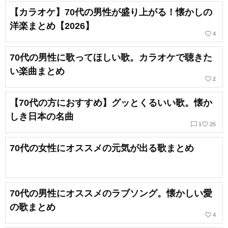
【カラオケ】70代の男性が盛り上がる！懐かしの
洋楽まとめ【2026】
favorite_border
4
70代の男性に歌ってほしい歌。カラオケで聴きた
い楽曲まとめ
favorite_border
2
【70代の方におすすめ】グッとくるいい歌。懐か
しき日本の名曲
chat_bubble_outline
favorite_border
1
25
70代の女性にオススメの元気が出る歌まとめ
70代の男性にオススメのラブソング。懐かしい愛
の歌まとめ
favorite_border
4