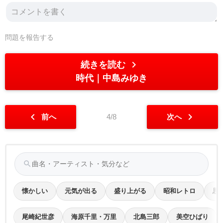
問題を報告する
chevron_right
続きを読む
時代
中島みゆき
chevron_left
chevron_right
前へ
4/8
次へ
search
懐かしい
元気が出る
盛り上がる
昭和レトロ
思
尾崎紀世彦
海原千里・万里
北島三郎
美空ひばり