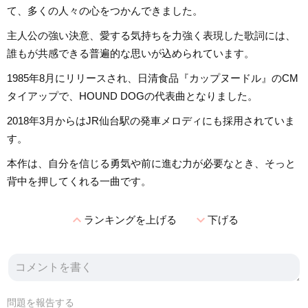
て、多くの人々の心をつかんできました。
主人公の強い決意、愛する気持ちを力強く表現した歌詞には、
誰もが共感できる普遍的な思いが込められています。
1985年8月にリリースされ、日清食品『カップヌードル』のCM
タイアップで、HOUND DOGの代表曲となりました。
2018年3月からはJR仙台駅の発車メロディにも採用されていま
す。
本作は、自分を信じる勇気や前に進む力が必要なとき、そっと
背中を押してくれる一曲です。
expand_less
expand_more
ランキングを上げる
下げる
問題を報告する