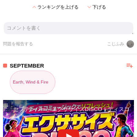
expand_less
expand_more
ランキングを上げる
下げる
問題を報告する
こじふみ
playlist_add
SEPTEMBER
Earth, Wind & Fire
「セプテンバー」エクササイズDISCO｜ディスコ