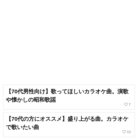
【70代男性向け】歌ってほしいカラオケ曲。演歌
や懐かしの昭和歌謡
favorite_border
7
【70代の方にオススメ】盛り上がる曲。カラオケ
で歌いたい曲
favorite_border
13