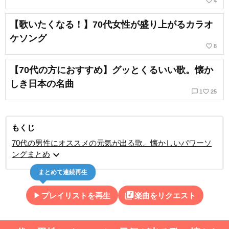
favorite_border
4
【歌いたくなる！】70代女性が盛り上がるカラオ
ケソング
favorite_border
8
【70代の方におすすめ】グッとくるいい歌。懐か
しき日本の名曲
chat_bubble_outline
favorite_border
1
25
もくじ
70代の男性にオススメの元気が出る歌。懐かしいパワーソ
expand_more
ングまとめ
まとめて連続再生
play_arrow
library_music
プレイリストを再生
楽曲をリクエスト