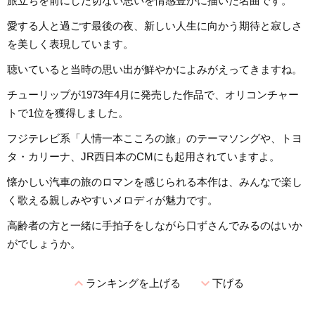
旅立ちを前にした切ない思いを情感豊かに描いた名曲です。
愛する人と過ごす最後の夜、新しい人生に向かう期待と寂しさ
を美しく表現しています。
聴いていると当時の思い出が鮮やかによみがえってきますね。
チューリップが1973年4月に発売した作品で、オリコンチャー
トで1位を獲得しました。
フジテレビ系「人情一本こころの旅」のテーマソングや、トヨ
タ・カリーナ、JR西日本のCMにも起用されていますよ。
懐かしい汽車の旅のロマンを感じられる本作は、みんなで楽し
く歌える親しみやすいメロディが魅力です。
高齢者の方と一緒に手拍子をしながら口ずさんでみるのはいか
がでしょうか。
expand_less
expand_more
ランキングを上げる
下げる