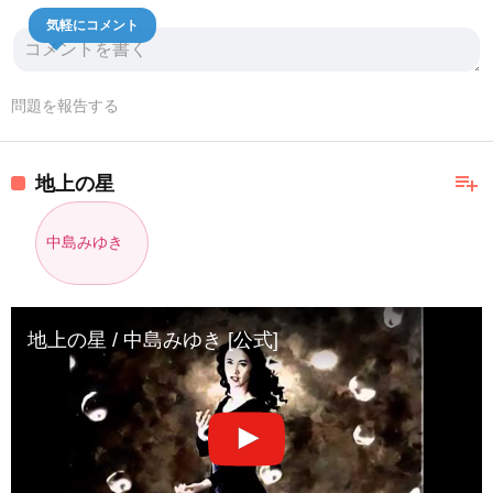
気軽にコメント
問題を報告する
playlist_add
地上の星
中島みゆき
地上の星 / 中島みゆき [公式]