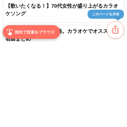
【歌いたくなる！】70代女性が盛り上がるカラオ
ケソング
このページを共有
favorite_border
8
ios_share
90代男性が盛り上がる曲。カラオケでオススメの
swipe
指先で音楽をブラウズ
名曲まとめ
favorite_border
13
70代の方にオススメの秋の歌。懐かしい秋ソング
まとめ
favorite_border
2
content_copy
【高齢者向け】口ずさみたくなる春の歌。懐かし
い名曲で季節を感じよう
play_arrow
favorite_border
24
【カラオケ】70代の男性が盛り上がる！懐かしの
favorite_border
邦楽まとめ【2026】
favorite_border
2