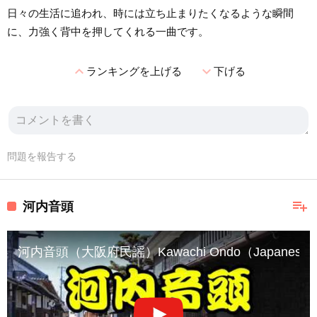
日々の生活に追われ、時には立ち止まりたくなるような瞬間
に、力強く背中を押してくれる一曲です。
expand_less
expand_more
ランキングを上げる
下げる
問題を報告する
playlist_add
河内音頭
河内音頭（大阪府民謡）Kawachi Ondo（Japanese Fo