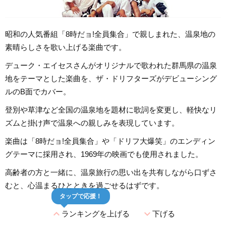
昭和の人気番組「8時だョ!全員集合」で親しまれた、温泉地の
素晴らしさを歌い上げる楽曲です。
デューク・エイセスさんがオリジナルで歌われた群馬県の温泉
地をテーマとした楽曲を、ザ・ドリフターズがデビューシング
ルのB面でカバー。
登別や草津など全国の温泉地を題材に歌詞を変更し、軽快なリ
ズムと掛け声で温泉への親しみを表現しています。
楽曲は「8時だョ!全員集合」や「ドリフ大爆笑」のエンディン
グテーマに採用され、1969年の映画でも使用されました。
高齢者の方と一緒に、温泉旅行の思い出を共有しながら口ずさ
むと、心温まるひとときを過ごせるはずです。
タップで応援！
expand_less
expand_more
ランキングを上げる
下げる