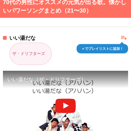
70代の男性にオススメの元気が出る歌。懐かし
いパワーソングまとめ（21〜30）
playlist_add
いい湯だな
＋でプレイリストに追加！
ザ・ドリフターズ
いい湯だな［ザ・ドリフターズ］