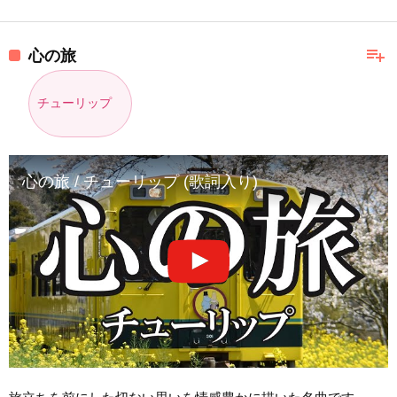
playlist_add
心の旅
チューリップ
心の旅 / チューリップ (歌詞入り)