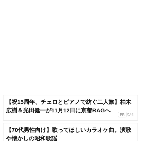
【祝15周年、チェロとピアノで紡ぐ二人旅】柏木
広樹＆光田健一が11月12日に京都RAGへ
favorite_border
PR
4
【70代男性向け】歌ってほしいカラオケ曲。演歌
や懐かしの昭和歌謡