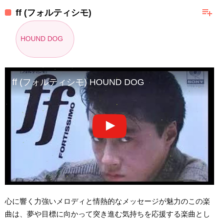
playlist_add
ff (フォルティシモ)
HOUND DOG
ff (フォルティシモ) HOUND DOG
心に響く力強いメロディと情熱的なメッセージが魅力のこの楽
曲は、夢や目標に向かって突き進む気持ちを応援する楽曲とし