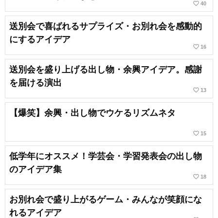
favorite_border
40
送別会で喜ばれるサプライズ・お別れ会を感動的
にするアイデア
favorite_border
16
送別会を盛り上げる出し物・余興アイデア。感謝
を届ける演出
favorite_border
13
【爆笑】余興・出し物でウケるリズムネタ
favorite_border
15
低学年にオススメ！学芸会・学習発表会の出し物
のアイデア集
favorite_border
18
お別れ会で盛り上がるゲーム・みんなが笑顔にな
れるアイデア