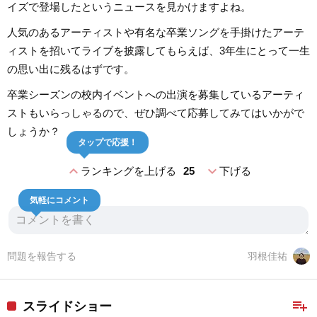
イズで登場したというニュースを見かけますよね。
人気のあるアーティストや有名な卒業ソングを手掛けたアーテ
ィストを招いてライブを披露してもらえば、3年生にとって一生
の思い出に残るはずです。
卒業シーズンの校内イベントへの出演を募集しているアーティ
ストもいらっしゃるので、ぜひ調べて応募してみてはいかがで
しょうか？
タップで応援！
expand_less
expand_more
ランキングを上げる
25
下げる
気軽にコメント
問題を報告する
羽根佳祐
playlist_add
スライドショー