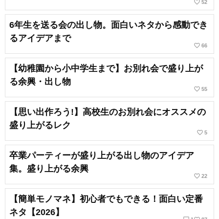
favorite_border
52
6年生を送る会の出し物。面白いネタから感動でき
るアイデアまで
favorite_border
66
【幼稚園から小中学生まで】お別れ会で盛り上が
る余興・出し物
favorite_border
55
【思い出作ろう!】高校生のお別れ会にオススメの
盛り上がるレク
favorite_border
5
卒業パーティーが盛り上がる出し物のアイデア
集。盛り上がる余興
favorite_border
22
【簡単モノマネ】初心者でもできる！面白い定番
ネタ【2026】