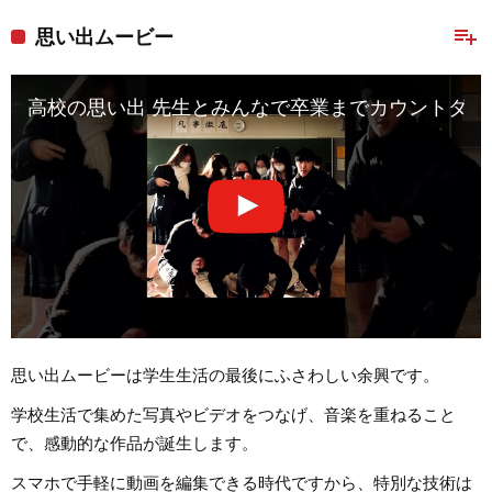
playlist_add
思い出ムービー
高校の思い出 先生とみんなで卒業までカウントダウ
思い出ムービーは学生生活の最後にふさわしい余興です。
学校生活で集めた写真やビデオをつなげ、音楽を重ねること
で、感動的な作品が誕生します。
スマホで手軽に動画を編集できる時代ですから、特別な技術は