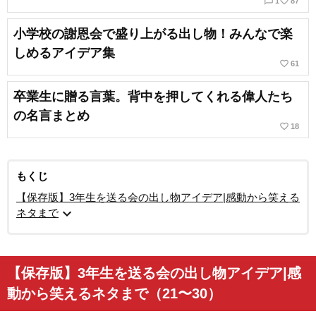
chat_bubble_outline
favorite_border
1
87
小学校の謝恩会で盛り上がる出し物！みんなで楽
しめるアイデア集
favorite_border
61
卒業生に贈る言葉。背中を押してくれる偉人たち
の名言まとめ
favorite_border
18
もくじ
【保存版】3年生を送る会の出し物アイデア|感動から笑える
expand_more
ネタまで
【保存版】3年生を送る会の出し物アイデア|感
動から笑えるネタまで（21〜30）