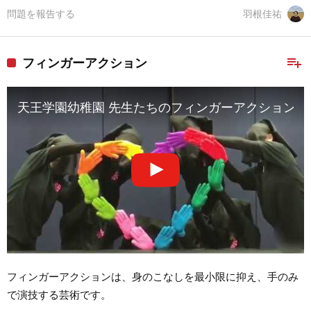
問題を報告する
羽根佳祐
playlist_add
フィンガーアクション
天王学園幼稚園 先生たちのフィンガーアクション
フィンガーアクションは、身のこなしを最小限に抑え、手のみ
で演技する芸術です。