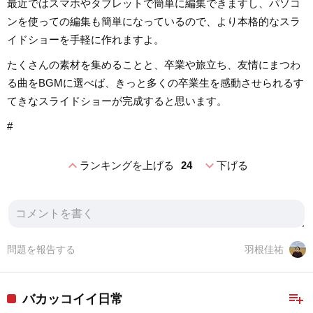
最近ではスマホやタブレットで簡単に編集できますし、パソコ
ンを使っての編集も簡単になっているので、より本格的なスラ
イドショーを手軽に作れますよ。
たくさんの素材を集めることと、卒業や旅立ち、友情にまつわ
る曲をBGMに選べば、きっと多くの卒業生を感動させられるす
てきなスライドショーが完成すると思います。
#
expand_less
expand_more
ランキングを上げる
24
下げる
問題を報告する
羽根佳祐
playlist_add
バカッコイイ日常