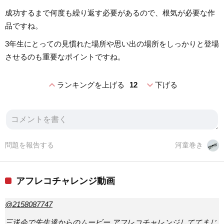
成功するまで何度も繰り返す必要があるので、根気が必要な作
品ですね。
3年生にとっての見慣れた場所や思い出の場所をしっかりと登場
させるのも重要なポイントですね。
expand_less
expand_more
ランキングを上げる
12
下げる
問題を報告する
河童巻き
アフレコチャレンジ動画
@2158087747
三送会で先生達からのムービー アフレコチャレンジしててまじ