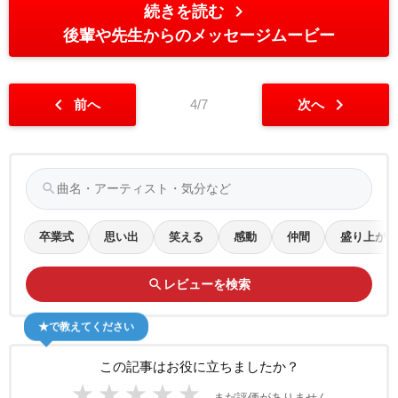
chevron_right
続きを読む
後輩や先生からのメッセージムービー
chevron_left
chevron_right
前へ
4/7
次へ
search
卒業式
思い出
笑える
感動
仲間
盛り上がる
search
レビューを検索
★で教えてください
この記事はお役に立ちましたか？
★
★
★
★
★
まだ評価がありません