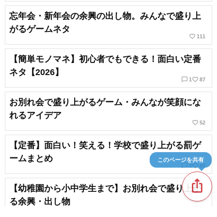
忘年会・新年会の余興の出し物。みんなで盛り上
がるゲームネタ
favorite_border
111
【簡単モノマネ】初心者でもできる！面白い定番
ネタ【2026】
chat_bubble_outline
favorite_border
1
87
お別れ会で盛り上がるゲーム・みんなが笑顔にな
れるアイデア
favorite_border
52
【定番】面白い！笑える！学校で盛り上がる罰ゲ
ームまとめ
このページを共有
chat_bubble_outline
favorite_border
2
65
ios_share
【幼稚園から小中学生まで】お別れ会で盛り上が
る余興・出し物
favorite_border
55