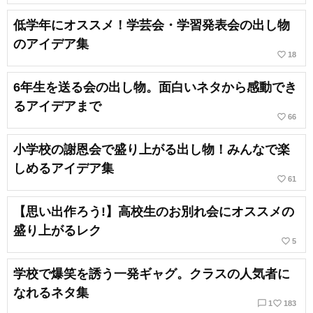
低学年にオススメ！学芸会・学習発表会の出し物
のアイデア集
favorite_border
18
6年生を送る会の出し物。面白いネタから感動でき
るアイデアまで
favorite_border
66
小学校の謝恩会で盛り上がる出し物！みんなで楽
しめるアイデア集
favorite_border
61
【思い出作ろう!】高校生のお別れ会にオススメの
盛り上がるレク
favorite_border
5
学校で爆笑を誘う一発ギャグ。クラスの人気者に
なれるネタ集
chat_bubble_outline
favorite_border
1
183