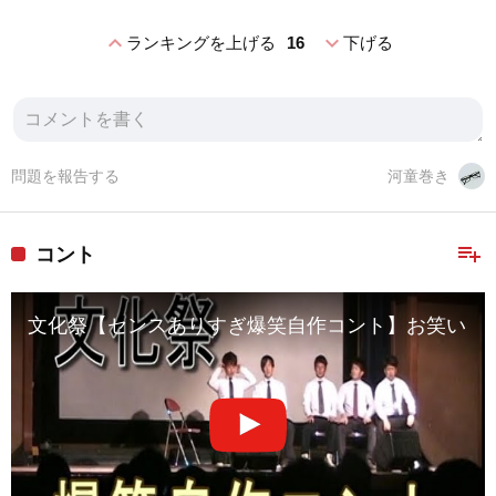
expand_less
expand_more
ランキングを上げる
16
下げる
問題を報告する
河童巻き
playlist_add
コント
文化祭【センスありすぎ爆笑自作コント】お笑い 高校