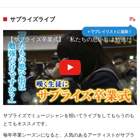
playlist_add
サプライズライブ
＋でプレイリストに追加！
【サプライズ卒業式】「私たちの思い出は勉強だけで
サプライズでミュージシャンを招いてライブをしてもらうのも
とてもオススメです。
毎年卒業シーズンになると、人気のあるアーティストがサプラ