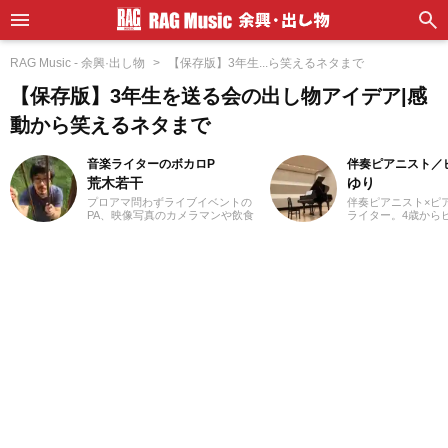
RAG Music - 余興·出し物
【保存版】3年生...ら笑えるネタまで
【保存版】3年生を送る会の出し物アイデア|感
動から笑えるネタまで
音楽ライターのボカロP
伴奏ピアニスト／
荒木若干
ゆり
プロアマ問わずライブイベントの
伴奏ピアニスト×ピア
PA、映像写真のカメラマンや飲食
ライター。4歳から
店店員、物流拠点のスタッフなど
め、ピアノ教室の先
さまざまな職種を経験、現在は兼
楽の道を志す。高校
業ライターとして日々を過ごして
の専門課程に進み、
います。これまでに音楽、漫画系
奏のおもしろさに目
サイトでの作品紹介記事や、1st
在、ピアノを教える
PLACE株式会社様の「IA SUPER
知を中心にフルート
BEST」特典ライナーノーツの執筆
等の伴奏者として活
等に携わらせていただきました。
レッスンを通して生
音楽経験としては、中学からギタ
行の曲を教わること
ーを始め、学生時代はバンド活動
楽・洋楽・CM曲な
に注力。その後15年以上、現在に
問わずなんでもピア
至るまで、いちボカロPとしてオリ
るのが趣味。2021
ジナル楽曲を発表し続けていま
イターとしての活動
す。邦楽ロック、ボカロ、漫画が
音楽をはじめさまざ
得意ジャンルです。
の執筆にあたってい