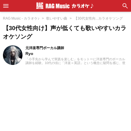
RAG Music - カラオケ♪
歌いやすい曲
【30代女性向...カラオケソング
【30代女性向け】声が低くても歌いやすいカラ
オケソング
元洋楽専門ボーカル講師
Ryo
「小手先から学んで実践を楽しむ」をモットーに洋楽専門のボーカル
講師を経験。10代の頃に「洋楽＝英語」という概念に疑問を感じ、世
界中の楽曲を聴き始めました。現在では80ヵ国以上の音楽を聴き漁
り、個人で楽曲紹介のブログを運営。普段はヌエボフラメンコ、ボレ
ロ、カンツォーネ、R&Bなどのジャンルをよく聴きます。あなたが求
める1曲を探して、日々記事を更新してまいります！