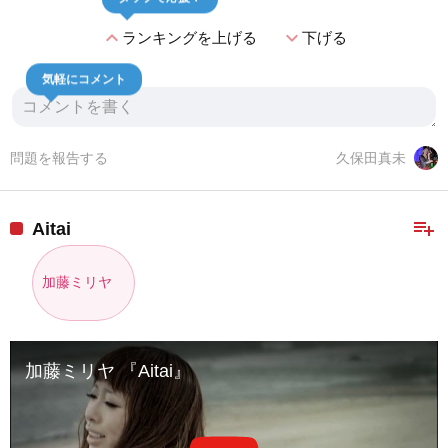
expand_less
expand_more
ランキングを上げる
下げる
気軽にコメント
問題を報告する
久保田真未
playlist_add
Aitai
加藤ミリヤ
加藤ミリヤ 『Aitai』