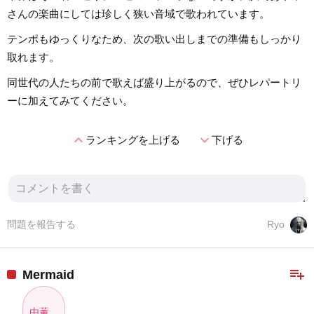
さんの楽曲にしては珍しく狭い音域で歌われています。
テンポもゆっくりなため、次の歌い出しまでの準備もしっかり
取れます。
同世代の人たちの前で歌えば盛り上がるので、ぜひレパートリ
ーに加えてみてください。
expand_less
expand_more
ランキングを上げる
下げる
問題を報告する
Ryo
playlist_add
Mermaid
由薫