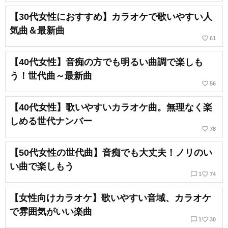
【30代女性におすすめ】カラオケで歌いやすい人
気曲＆最新曲
favorite_border
61
【40代女性】音痴の方でも明るい曲調で楽しも
う！世代曲～最新曲
favorite_border
56
【40代女性】歌いやすいカラオケ曲。無理なく楽
しめる世代ナンバー
favorite_border
78
【50代女性の世代曲】音痴でも大丈夫！ノリのい
い曲で楽しもう
chat_bubble_outline
favorite_border
1
74
【女性向けカラオケ】歌いやすい音域、カラオケ
で雰囲気がいい楽曲
chat_bubble_outline
favorite_border
1
30