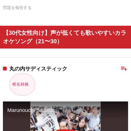
問題を報告する
【30代女性向け】声が低くても歌いやすいカラ
オケソング（21〜30）
playlist_add
丸の内サディスティック
椎名林檎
Marunouchi Sadistic