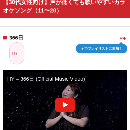
【30代女性向け】声が低くても歌いやすいカラ
オケソング（11〜20）
playlist_add
366日
＋でプレイリストに追加！
HY
HY – 366日 (Official Music Video)