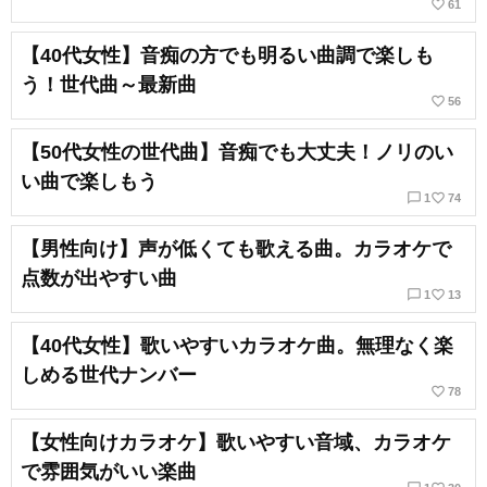
favorite_border
61
【40代女性】音痴の方でも明るい曲調で楽しも
う！世代曲～最新曲
favorite_border
56
【50代女性の世代曲】音痴でも大丈夫！ノリのい
い曲で楽しもう
chat_bubble_outline
favorite_border
1
74
【男性向け】声が低くても歌える曲。カラオケで
点数が出やすい曲
chat_bubble_outline
favorite_border
1
13
【40代女性】歌いやすいカラオケ曲。無理なく楽
しめる世代ナンバー
favorite_border
78
【女性向けカラオケ】歌いやすい音域、カラオケ
で雰囲気がいい楽曲