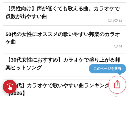
【男性向け】声が低くても歌える曲。カラオケで
点数が出やすい曲
chat_bubble_outline
favorite_border
1
13
50代の女性にオススメの歌いやすい邦楽のカラオ
ケ曲
favorite_border
44
【30代女性におすすめ】カラオケで盛り上がる邦
楽ヒットソング
このページを共有
favorite_border
8
ios_share
【30代】カラオケで歌いやすい曲ランキング
swipe
指先で音楽をブラウズ
【2026】
favorite_border
15
【30代女性向け】男性ウケのいいモテるカラオケ
曲
favorite_border
18