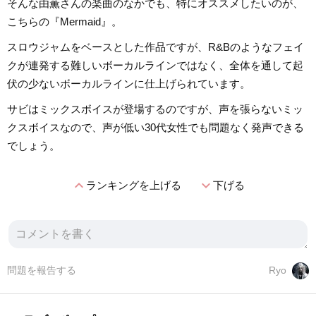
そんな由薫さんの楽曲のなかでも、特にオススメしたいのが、
こちらの『Mermaid』。
スロウジャムをベースとした作品ですが、R&Bのようなフェイ
クが連発する難しいボーカルラインではなく、全体を通して起
伏の少ないボーカルラインに仕上げられています。
サビはミックスボイスが登場するのですが、声を張らないミッ
クスボイスなので、声が低い30代女性でも問題なく発声できる
でしょう。
expand_less
expand_more
ランキングを上げる
下げる
問題を報告する
Ryo