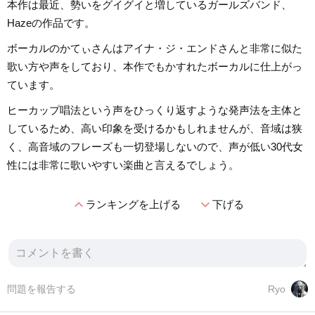
本作は最近、勢いをグイグイと増しているガールズバンド、
Hazeの作品です。
ボーカルのかてぃさんはアイナ・ジ・エンドさんと非常に似た
歌い方や声をしており、本作でもかすれたボーカルに仕上がっ
ています。
ヒーカップ唱法という声をひっくり返すような発声法を主体と
しているため、高い印象を受けるかもしれませんが、音域は狭
く、高音域のフレーズも一切登場しないので、声が低い30代女
性には非常に歌いやすい楽曲と言えるでしょう。
expand_less
expand_more
ランキングを上げる
下げる
問題を報告する
Ryo