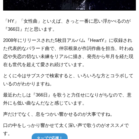
「HY」「女性曲」といえば、きっと一番に思い浮かべるのが
『366日』だと思います。
2008年にリリースされた5枚目アルバム『HeartY』に収録され
た代表的なバラード曲で、仲宗根泉が作詞作曲を担当、叶わぬ
恋や失恋の切ない未練をリアルに描き、発売から年月を経た現
在も世代を超えて愛され続けています。
とくに今はサブスクで検索すると、いろいろな方とコラボして
いるのがわかりますね。
最近わたしは『366日』を歌うと力任せになりがちなので、意
外にも低い曲なんだなと感じています。
声だけでなく、息をつかい響かせるのが大事ですね。
口の中をしっかり響かせて太く深い声で歌うのがオススメで
す。
タップで応援！