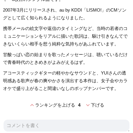
2007年3月にリリースされ、au by KDDI「LISMO!」のCMソン
グとして広く知られるようになりました。
携帯メールの絵文字や返信のタイミングなど、当時の若者のコ
ミュニケーションをリアルに描いた歌詞は、駆け引きなんてで
きないくらい相手を想う純粋な気持ちがあふれています。
甘酸っぱい恋の始まりを歌ったメッセージは、聴いているだけ
で青春時代のときめきがよみがえるはず。
アコースティックギターの軽やかなサウンドと、YUIさんの透
明感ある歌声が春の爽やかさを演出する本作は、女子会やカラ
オケで盛り上がること間違いなしのポップナンバーです。
expand_less
expand_more
ランキングを上げる
4
下げる