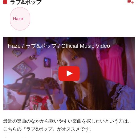
playlist_add
ラブ&ポップ
Haze
Haze / ラブ&ポップ / Official Music Video
最近の楽曲のなかから歌いやすい楽曲を探したいという方は、
こちらの『ラブ&ポップ』がオススメです。