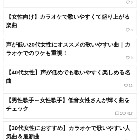
favorite_border
3
【女性向け】カラオケで歌いやすくて盛り上がる
楽曲
favorite_border
8
声が低い20代女性にオススメの歌いやすい曲｜カ
ラオケでのウケも重視！
favorite_border
9
【40代女性】声が低めでも歌いやすく楽しめる名
曲
favorite_border
12
【男性歌手～女性歌手】低音女性さんが輝く曲を
チェック
chat_bubble_outline
favorite_border
1
417
【30代女性におすすめ】カラオケで歌いやすい人
気曲＆最新曲