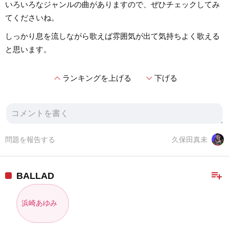
いろいろなジャンルの曲がありますので、ぜひチェックしてみ
てくださいね。
しっかり息を流しながら歌えば雰囲気が出て気持ちよく歌える
と思います。
expand_less
expand_more
ランキングを上げる
下げる
問題を報告する
久保田真未
playlist_add
BALLAD
浜崎あゆみ