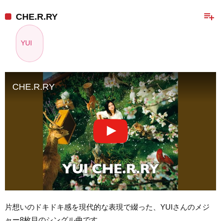
playlist_add
CHE.R.RY
YUI
CHE.R.RY
片想いのドキドキ感を現代的な表現で綴った、YUIさんのメジ
ャー8枚目のシングル曲です。