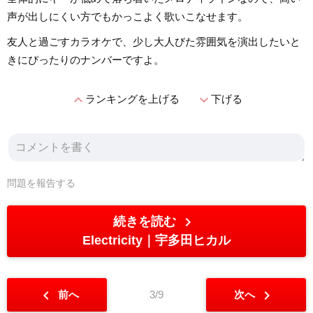
声が出しにくい方でもかっこよく歌いこなせます。
友人と過ごすカラオケで、少し大人びた雰囲気を演出したいと
きにぴったりのナンバーですよ。
expand_less
expand_more
ランキングを上げる
下げる
問題を報告する
chevron_right
続きを読む
Electricity
宇多田ヒカル
chevron_left
chevron_right
前へ
3/9
次へ