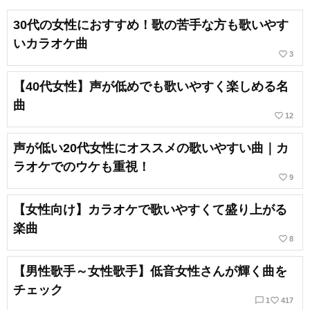
30代の女性におすすめ！歌の苦手な方も歌いやす
いカラオケ曲
favorite_border
3
【40代女性】声が低めでも歌いやすく楽しめる名
曲
favorite_border
12
声が低い20代女性にオススメの歌いやすい曲｜カ
ラオケでのウケも重視！
favorite_border
9
【女性向け】カラオケで歌いやすくて盛り上がる
楽曲
favorite_border
8
【男性歌手～女性歌手】低音女性さんが輝く曲を
チェック
chat_bubble_outline
favorite_border
1
417