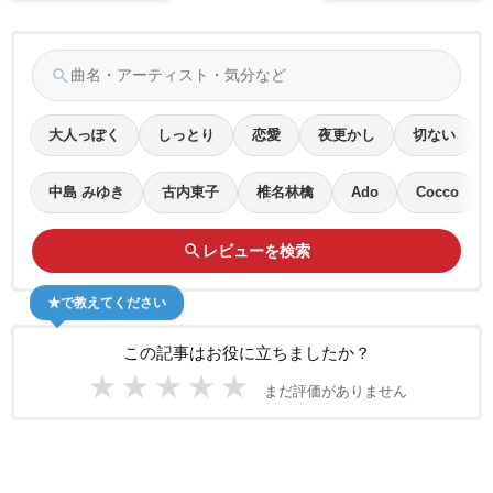
search
大人っぽく
しっとり
恋愛
夜更かし
切ない
中島 みゆき
古内東子
椎名林檎
Ado
Cocco
search
レビューを検索
★で教えてください
この記事はお役に立ちましたか？
★
★
★
★
★
まだ評価がありません