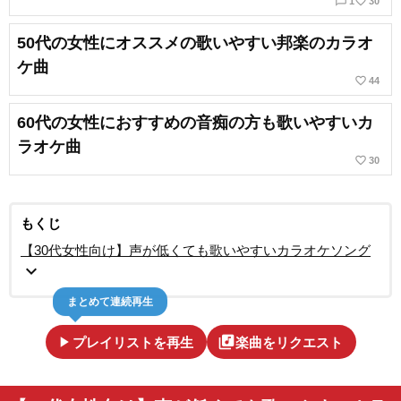
chat_bubble_outline
favorite_border
1
30
50代の女性にオススメの歌いやすい邦楽のカラオ
ケ曲
favorite_border
44
60代の女性におすすめの音痴の方も歌いやすいカ
ラオケ曲
favorite_border
30
もくじ
【30代女性向け】声が低くても歌いやすいカラオケソング
expand_more
まとめて連続再生
play_arrow
library_music
プレイリストを再生
楽曲をリクエスト