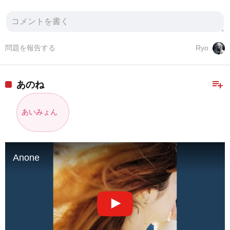
問題を報告する
Ryo
playlist_add
あのね
あいみょん
Anone