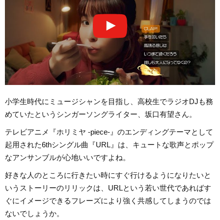
小学生時代にミュージシャンを目指し、高校生でラジオDJも務
めていたというシンガーソングライター、坂口有望さん。
テレビアニメ『ホリミヤ -piece-』のエンディングテーマとして
起用された6thシングル曲『URL』は、キュートな歌声とポップ
なアンサンブルが心地いいですよね。
好きな人のところに行きたい時にすぐ行けるようになりたいと
いうストーリーのリリックは、URLという若い世代であればす
ぐにイメージできるフレーズにより強く共感してしまうのでは
ないでしょうか。