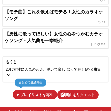
favorite_border
3
【モテ曲】これを歌えばモテる！女性のカラオケ
ソング
favorite_border
19
【男性に歌ってほしい】女性の心をつかむカラオ
ケソング・人気曲を一挙紹介
chat_bubble_outline
favorite_border
1
326
もくじ
20代女性に人気の邦楽。聴いて良し!歌って良し!の名曲集
expand_more
まとめて連続再生
play_arrow
library_music
プレイリストを再生
楽曲をリクエスト