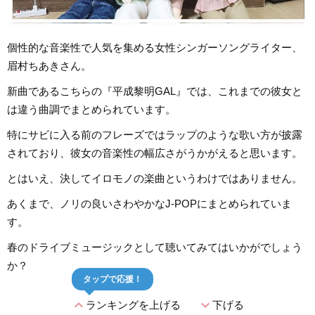
個性的な音楽性で人気を集める女性シンガーソングライター、
眉村ちあきさん。
新曲であるこちらの『平成黎明GAL』では、これまでの彼女と
は違う曲調でまとめられています。
特にサビに入る前のフレーズではラップのような歌い方が披露
されており、彼女の音楽性の幅広さがうかがえると思います。
とはいえ、決してイロモノの楽曲というわけではありません。
あくまで、ノリの良いさわやかなJ-POPにまとめられていま
す。
春のドライブミュージックとして聴いてみてはいかがでしょう
か？
タップで応援！
expand_less
expand_more
ランキングを上げる
下げる