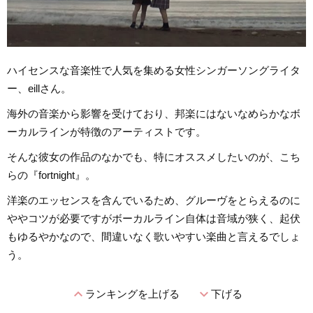
ハイセンスな音楽性で人気を集める女性シンガーソングライタ
ー、eillさん。
海外の音楽から影響を受けており、邦楽にはないなめらかなボ
ーカルラインが特徴のアーティストです。
そんな彼女の作品のなかでも、特にオススメしたいのが、こち
らの『fortnight』。
洋楽のエッセンスを含んでいるため、グルーヴをとらえるのに
ややコツが必要ですがボーカルライン自体は音域が狭く、起伏
もゆるやかなので、間違いなく歌いやすい楽曲と言えるでしょ
う。
expand_less
expand_more
ランキングを上げる
下げる