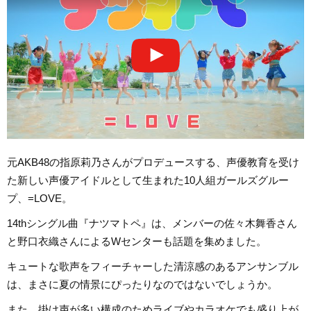
元AKB48の指原莉乃さんがプロデュースする、声優教育を受け
た新しい声優アイドルとして生まれた10人組ガールズグルー
プ、=LOVE。
14thシングル曲『ナツマトペ』は、メンバーの佐々木舞香さん
と野口衣織さんによるWセンターも話題を集めました。
キュートな歌声をフィーチャーした清涼感のあるアンサンブル
は、まさに夏の情景にぴったりなのではないでしょうか。
また、掛け声が多い構成のためライブやカラオケでも盛り上が