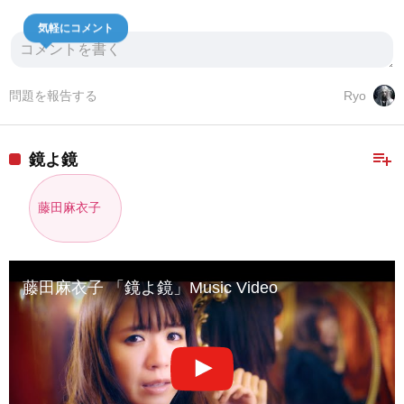
気軽にコメント
問題を報告する
Ryo
playlist_add
鏡よ鏡
藤田麻衣子
藤田麻衣子 「鏡よ鏡」Music Video