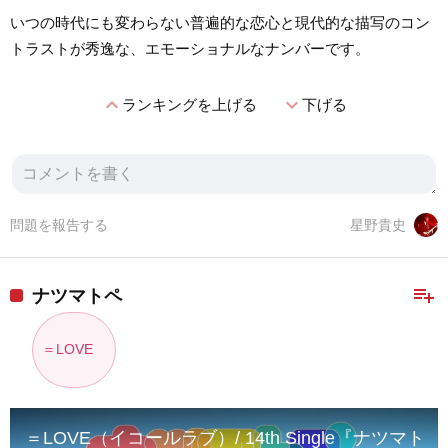
いつの時代にも変わらない普遍的な恋心と現代的な描写のコン
トラストが秀逸な、エモーショナルなナンバーです。
expand_less
expand_more
ランキングを上げる
下げる
問題を報告する
星野貴史
playlist_add
ナツマトペ
＝LOVE
＝LOVE（イコールラブ）/ 14th Single『ナツマトぺ』