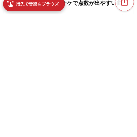
ios_share
【20代女性向け】カラオケで点数が出やすい曲
swipe
指先で音楽をブラウズ
favorite_border
16
女子大学生におすすめの曲。邦楽の名曲、人気曲
content_copy
歌が苦手なゆとり世代の女性におすすめ！歌いや
すいカラオケソング
play_arrow
favorite_border
5
【モテるウケる！】センスのいい選曲・カラオケ
favorite_border
ソング
favorite_border
2
カラオケで女性に歌ってほしい曲。20代男性にウ
ケのいい曲まとめ
favorite_border
17