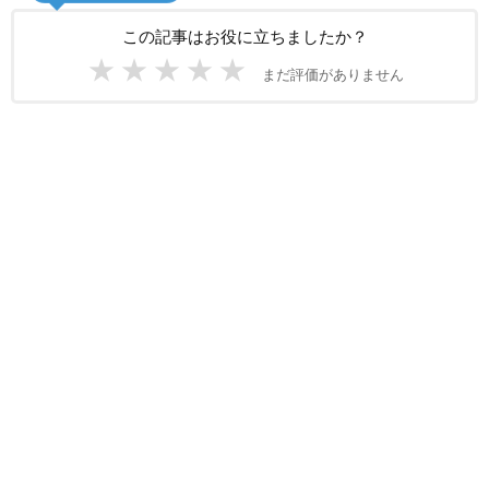
この記事はお役に立ちましたか？
★
★
★
★
★
まだ評価がありません