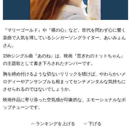
『マリーゴールド』や『裸の心』など、世代を問わず心に響く
楽曲で人気を博しているシンガーソングライター、あいみょん
さん。
15thシングル曲『あのね』は、映画『窓ぎわのトットちゃん』
の主題歌として書き下ろされたナンバーです。
胸を締め付けるような切ないリリックを聴けば、やわらかいメ
ロディーやアンサンブルも相まってセンチメンタルな気持ちに
させられるのではないでしょうか。
映画作品に寄り添った空気感が印象的な、エモーショナルなポ
ップチューンです。
expand_less
expand_more
ランキングを上げる
下げる