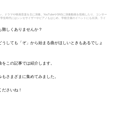
、ドラマや映画音楽を主に演奏。YouTubeやSNSに演奏動画を投稿したり、コンサー
、学生時代にはシンセサイザーやピアノもはじめ、学校主催のイベントにも出演。ライ
ルの記事に触れてきたので、これまでの経験を活かしながら「やってみたい！」「聴い
ます！
も難しくありませんか？
どうしても「ぞ」から始まる曲がほしいときもあるでしょ
曲をこの記事では紹介します。
ルもさまざまに集めてみました。
くださいね！