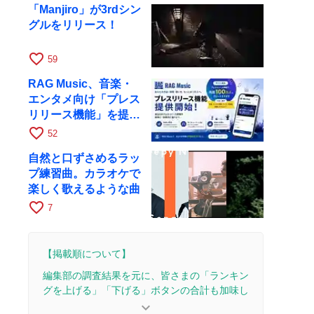
「Manjiro」が3rdシン
グルをリリース！
favorite_border
59
RAG Music、音楽・
エンタメ向け「プレス
リリース機能」を提供
開始
favorite_border
52
自然と口ずさめるラッ
プ練習曲。カラオケで
楽しく歌えるような曲
favorite_border
7
【掲載順について】
編集部の調査結果を元に、皆さまの「ランキン
グを上げる」「下げる」ボタンの合計も加味し
て決まります。
keyboard_arrow_down