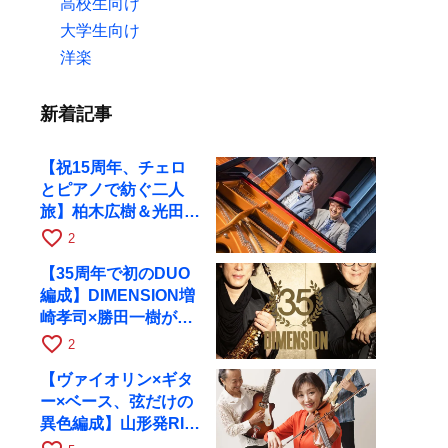
高校生向け
大学生向け
洋楽
新着記事
【祝15周年、チェロ
とピアノで紡ぐ二人
旅】柏木広樹＆光田健
一が11月12日に京都
favorite_border
2
RAGへ
【35周年で初のDUO
編成】DIMENSION増
崎孝司×勝田一樹が10
月11日に京都RAGへ
favorite_border
2
【ヴァイオリン×ギタ
ー×ベース、弦だけの
異色編成】山形発RIM
が初全国ツアーで8月