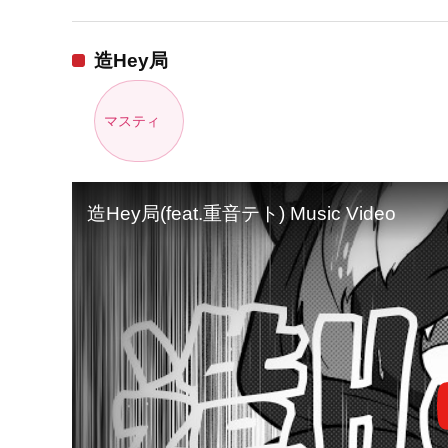
造Hey局
マスティ
造Hey局(feat.重音テト) Music Video