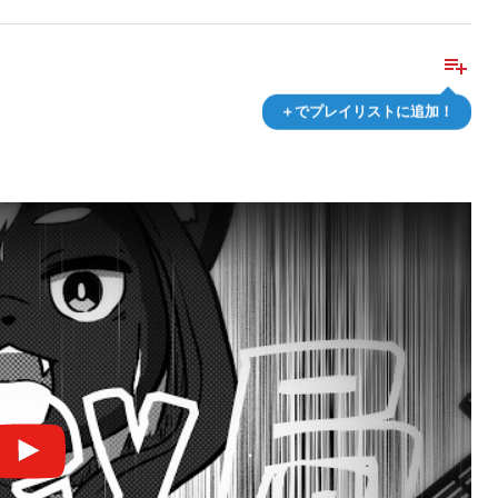
playlist_add
＋でプレイリストに追加！