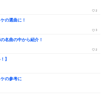
favorite_border
2
オケの選曲に！
favorite_border
3
和の名曲の中から紹介！
favorite_border
2
い！】
オケの参考に