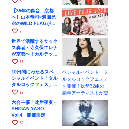
favorite_border
5
17日にRAGへ
【35年の轟音、京都
へ】山本恭司×満園兄
弟のWILD FLAGが8
月6日にRAGでライブ
favorite_border
7
世界で活躍するサック
ス奏者・寺久保エレナ
が京都へ！カルテッ
ト・ツアー京都公演を
favorite_border
11
10月28日に開催
10日間にわたるスペ
シャルイベント「タル
タルロックフェス」を
開催！総勢32組の豪
favorite_border
17
華アーティストが登場
六合主催「此岸夜奏 -
SHIGAN YASO-
Vol.4」開催決定
favorite_border
62