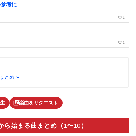
の参考に
favorite_border
1
favorite_border
1
expand_more
まとめ
library_music
生
楽曲をリクエスト
ら始まる曲まとめ（1〜10）