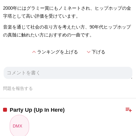
2000年にはグラミー賞にもノミネートされ、ヒップホップの金
字塔として高い評価を受けています。
音楽を通じて社会の在り方を考えたい方、90年代ヒップホップ
の真髄に触れたい方におすすめの一曲です。
expand_less
expand_more
ランキングを上げる
下げる
問題を報告する
playlist_add
Party Up (Up In Here)
DMX