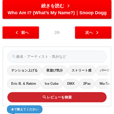
chevron_right
続きを読む
Who Am I? (What’s My Name?)
Snoop Dogg
chevron_left
chevron_right
前へ
2/6
次へ
search
テンション上げる
夜遊び気分
ストリート感
パーティ
Eric B. & Rakim
Ice Cube
DMX
2Pac
Wu-Tang
search
レビューを検索
★で教えてください