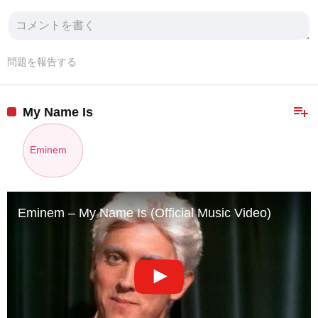
問題を報告する
playlist_add
My Name Is
Eminem
Eminem – My Name Is (Official Music Video)