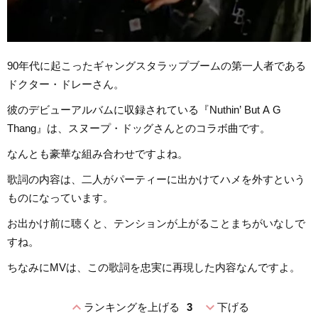
90年代に起こったギャングスタラップブームの第一人者である
ドクター・ドレーさん。
彼のデビューアルバムに収録されている『Nuthin’ But A G
Thang』は、スヌープ・ドッグさんとのコラボ曲です。
なんとも豪華な組み合わせですよね。
歌詞の内容は、二人がパーティーに出かけてハメを外すという
ものになっています。
お出かけ前に聴くと、テンションが上がることまちがいなしで
すね。
ちなみにMVは、この歌詞を忠実に再現した内容なんですよ。
expand_less
expand_more
ランキングを上げる
3
下げる