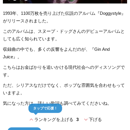
1993年、1100万枚を売り上げた伝説のアルバム『Doggystyle』
がリリースされました。
このアルバムは、スヌープ・ドッグさんのデビューアルバムと
しても広く知られています。
収録曲の中でも、多くの反響をよんだのが、『Gin And
Juice』。
こちらはお金ばかりを追いかける現代社会へのディスソングで
す。
ただ、シリアスなだけでなく、ポップな雰囲気を合わせもって
いますよ。
気になった方は、詳しい歌詞も調べてみてくださいね。
タップで応援！
expand_less
expand_more
ランキングを上げる
3
下げる