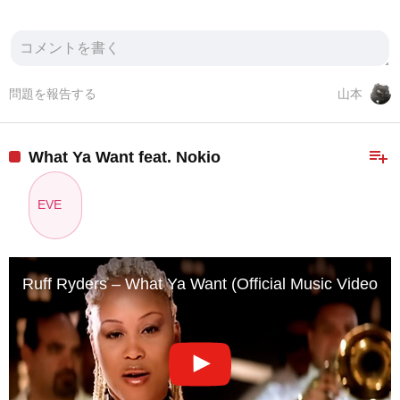
問題を報告する
山本
playlist_add
What Ya Want feat. Nokio
EVE
Ruff Ryders – What Ya Want (Official Music Video) ft