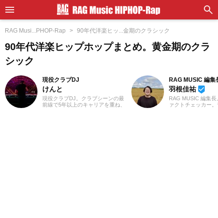
RAG Musi...PHOP-Rap
90年代洋楽ヒッ...金期のクラシック
90年代洋楽ヒップホップまとめ。黄金期のクラ
シック
現役クラブDJ
RAG MUSIC 編集
けんと
羽根佳祐
beenhere
現役クラブDJ。クラブシーンの最
RAG MUSIC 編集
前線で5年以上のキャリアを重ね、
ァクトチェッカー。
ダンスミュージックを軸にUS HIP
での勤務や婚礼音響
HOPやJラップまで縦横無尽にクロ
2016年からRAG M
スオーバー。自作エディットを織
一員に。小学校では
り交ぜた確かなミックスワーク
中学校では吹奏楽で
で、独自のグルーヴを生み出しフ
ト、高校以降はバン
ロアを魅了しています。
と、さまざまな楽器
楽曲紹介記事をはじ
楽フェスの紹介記事
ートなど、自身の音
までの業務で培った
日々記事を制作して
は国内外のロックは
近ではJ-POPも広
います。