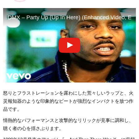
DMX – Party Up (Up In Here) (Enhanced Video, Edit
怒りとフラストレーションを露わにした荒々しいラップと、火
災報知器のような印象的なビートが強烈なインパクトを放つ作
品です。
情熱的なパフォーマンスと攻撃的なリリックが見事に調和し、
聴く者の心を揺さぶります。