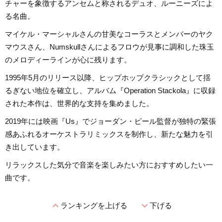
チャーを象徴するアンセムと称されるデュオ、ルーニーズによ
る名曲。
マイケル・マーシャルさんの甘美なコーラスとメンバーのヤク
マウスさん、Numskullさんによるフロウが見事に調和した珠玉
のメロディーラインが心に残ります。
1995年5月のリリース以降、ヒップホップクラシックとして揺
るぎない地位を確立し、アルバム『Operation Stackola』に収録
された本作は、世界的な支持を集めました。
2019年には映画『Us』でジョーダン・ピール監督が独特の緊張
感あふれるオーケストラリミックスを制作し、新たな魅力を引
き出しています。
リラックスした気分で音楽を楽しみたい方におすすめしたい一
曲です。
expand_less
expand_more
ランキングを上げる
下げる