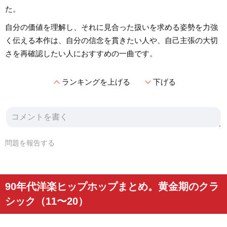
た。
自分の価値を理解し、それに見合った扱いを求める姿勢を力強
く伝える本作は、自分の信念を貫きたい人や、自己主張の大切
さを再確認したい人におすすめの一曲です。
expand_less
expand_more
ランキングを上げる
下げる
問題を報告する
90年代洋楽ヒップホップまとめ。黄金期のクラ
シック（11〜20）