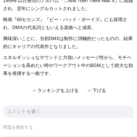
1999年12月発売のアルバム『…And Then There Was X』に収録
され、翌年にシングルカットされました。
映画『60セカンズ』『ビー・バッド・ボーイズ』にも採用さ
れ、DMXの代名詞ともいえる楽曲へと成長。
興味深いことに、当初DMXは制作に消極的だったものの、結果
的にキャリアの代表作となりました。
エネルギッシュなサウンドと力強いメッセージ性から、モチベ
ーションを高めたい時やワークアウト中のBGMとして絶大な効
果を発揮する一曲です。
expand_less
expand_more
ランキングを上げる
下げる
問題を報告する