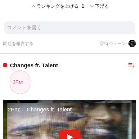
expand_less
expand_more
ランキングを上げる
1
下げる
問題を報告する
宵待ジェーン
playlist_add
Changes ft. Talent
2Pac
2Pac – Changes ft. Talent