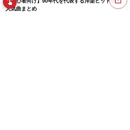
【初心者向け】90年代を代表する洋楽ヒット曲・
swipe
指先で音楽をブラウズ
人気曲まとめ
favorite_border
8
【アメリカ】偉大なヒップホップの名曲
favorite_border
22
content_copy
幅広い世代に刺さる！TikTokで人気の1990年代ヒ
ットソング
play_arrow
favorite_border
1
【ポップスからヒップホップまで】懐かしい30代
favorite_border
におすすめのラップ
favorite_border
13
CMに起用された90年代の洋楽。CMソングまとめ
favorite_border
5
【平成レトロ】90年代を代表する邦楽ヒット曲。