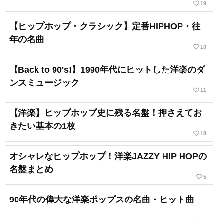
favorite_border
19
【ヒップホップ・クラシック】定番HIPHOP・往
年の名曲
favorite_border
10
【Back to 90's!】1990年代にヒットした洋楽のダ
ンスミュージック
favorite_border
11
【洋楽】ヒップホップ史に残る名盤！押さえてお
きたい基本の1枚
favorite_border
18
オシャレなヒップホップ！洋楽JAZZY HIP HOPの
名盤まとめ
favorite_border
5
90年代の偉大な洋楽ポップスの名曲・ヒット曲