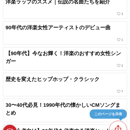
洋楽ラップのススメ｜伝説の名曲たちを紹介
favorite_border
3
90年代の洋楽女性アーティストのデビュー曲
favorite_border
1
【90年代】今なお輝く！洋楽のおすすめ女性シン
ガー
favorite_border
2
歴史を変えたヒップホップ・クラシック
favorite_border
7
30〜40代必見！1990年代の懐かしいCMソングま
とめ
このページを共有
favorite_border
12
ios_share