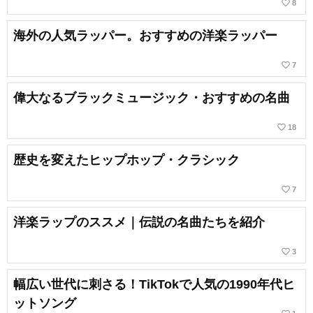
favorite_border
8
海外の人気ラッパー。おすすめの洋楽ラッパー
favorite_border
7
偉大なるブラックミュージック・おすすめの名曲
favorite_border
18
歴史を変えたヒップホップ・クラシック
favorite_border
7
洋楽ラップのススメ｜伝説の名曲たちを紹介
favorite_border
3
幅広い世代に刺さる！TikTokで人気の1990年代ヒ
ットソング