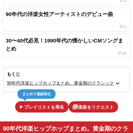
favorite_border
1
90年代の洋楽女性アーティストのデビュー曲
favorite_border
1
30〜40代必見！1990年代の懐かしいCMソングま
とめ
favorite_border
12
もくじ
expand_more
90年代洋楽ヒップホップまとめ。黄金期のクラシック
まとめて連続再生
play_arrow
library_music
プレイリストを再生
楽曲をリクエスト
90年代洋楽ヒップホップまとめ。黄金期のクラ