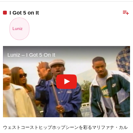
playlist_add
I Got 5 on It
Luniz
Luniz – I Got 5 On It
ウェストコーストヒップホップシーンを彩るマリファナ・カル