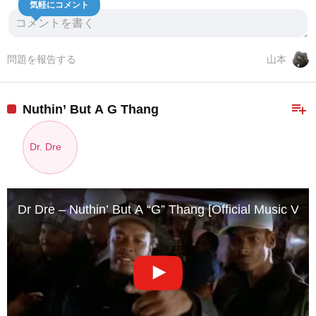
気軽にコメント
問題を報告する
山本
playlist_add
Nuthin’ But A G Thang
Dr. Dre
Dr Dre – Nuthin’ But A “G” Thang [Official Music Vide