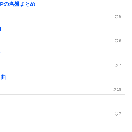
OPの名盤まとめ
favorite_border
5
曲
favorite_border
8
ー
favorite_border
7
名曲
favorite_border
18
favorite_border
7