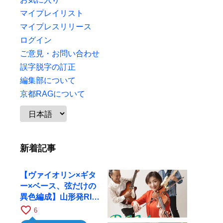
マイプレイリスト
マイプレスリリース
ログイン
ご意見・お問い合わせ
誤字脱字の訂正
編集部について
京都RAGについて
新着記事
【ヴァイオリン×ギタ
ー×ベース、弦だけの
異色編成】山形発RIM
が初全国ツアーで8月
favorite_border
6
17日にRAGへ