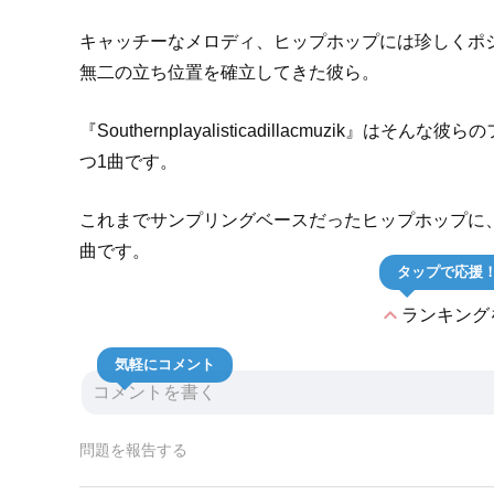
キャッチーなメロディ、ヒップホップには珍しくポ
無二の立ち位置を確立してきた彼ら。
『Southernplayalisticadillacmuzi
つ1曲です。
これまでサンプリングベースだったヒップホップに
曲です。
タップで応援
expand_less
ランキング
気軽にコメント
問題を報告する