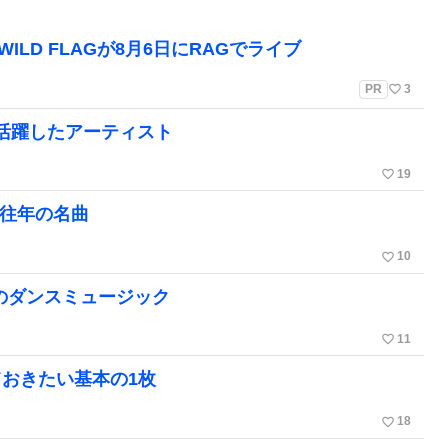
LD FLAGが8月6日にRAGでライブ
favorite_border
PR
3
に活躍したアーティスト
favorite_border
19
・往年の名曲
favorite_border
10
た洋楽のダンスミュージック
favorite_border
11
おきたい基本の1枚
favorite_border
18