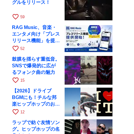
グルをリリース！
favorite_border
59
RAG Music、音楽・
エンタメ向け「プレス
リリース機能」を提供
開始
favorite_border
52
鼓膜を揺らす重低音。
SNSで爆発的に広が
るフォンク曲の魅力
favorite_border
15
【2026】ドライブ
BGMにも！チルな邦
楽ヒップホップのおす
すめ曲まとめ
favorite_border
12
ラップで紡ぐ友情ソン
グ。ヒップホップの名