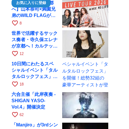
【35年の轟音、京都
お気に入りに登録
へ】山本恭司×満園兄
弟のWILD FLAGが8
月6日にRAGでライブ
favorite_border
8
世界で活躍するサック
ス奏者・寺久保エレナ
が京都へ！カルテッ
ト・ツアー京都公演を
favorite_border
12
10月28日に開催
10日間にわたるスペ
シャルイベント「タル
タルロックフェス」を
開催！総勢32組の豪
favorite_border
18
華アーティストが登場
六合主催「此岸夜奏 -
SHIGAN YASO-
Vol.4」開催決定
favorite_border
62
「Manjiro」が3rdシン