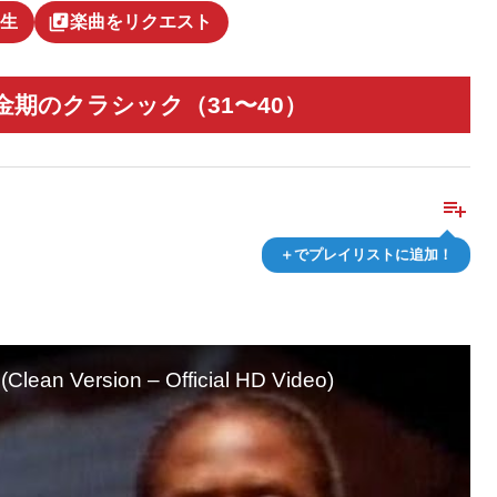
library_music
生
楽曲をリクエスト
金期のクラシック（31〜40）
playlist_add
＋でプレイリストに追加！
 (Clean Version – Official HD Video)