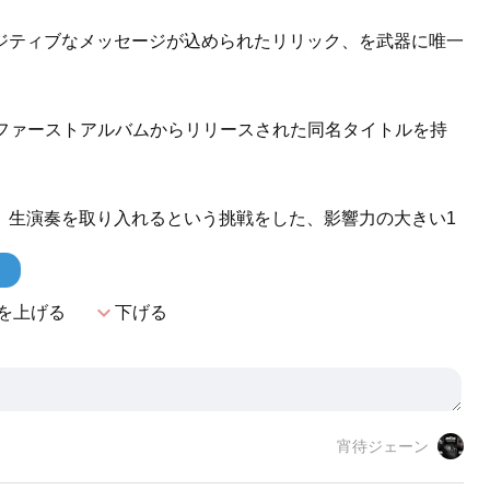
ジティブなメッセージが込められたリリック、を武器に唯一
k』はそんな彼らのファーストアルバムからリリースされた同名タイトルを持
、生演奏を取り入れるという挑戦をした、影響力の大きい1
！
expand_more
を上げる
下げる
宵待ジェーン