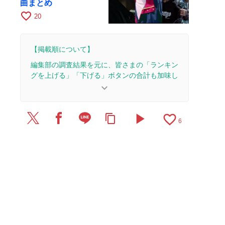
曲まとめ
favorite_border
20
【掲載順について】
編集部の調査結果を元に、皆さまの「ランキン
グを上げる」「下げる」ボタンの合計も加味し
て決まります。
keyboard_arrow_down
【更新履歴】
play_arrow
favorite_border
content_copy
2025/6/20：1本のレビューを追加・更新。
6
2025/2/22：15本のレビューを追加・更新して、記
事全体をアップデートしました。
2024/1/5：1本のレビューを追加・更新。
2022/8/18：2本のレビューを追加・更新。
2022/8/16：4本のレビューを追加・更新。
2022/8/10：5本のレビューを追加・更新。
2022/8/9：9本のレビューを追加・更新。
2022/8/1：記事全体をアップデートしました。