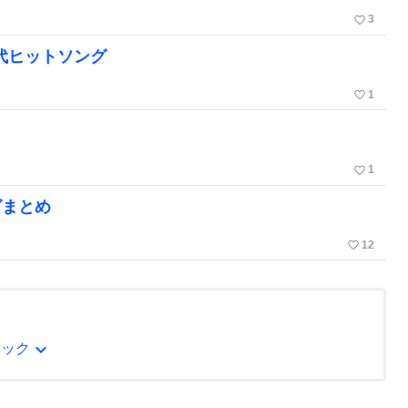
favorite_border
3
年代ヒットソング
favorite_border
1
favorite_border
1
グまとめ
favorite_border
12
expand_more
シック