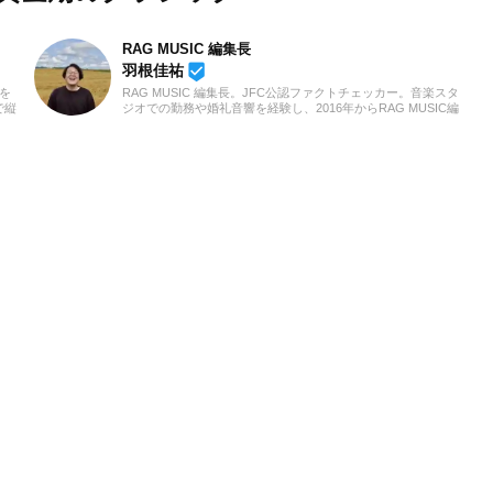
RAG MUSIC 編集長
beenhere
羽根佳祐
を
RAG MUSIC 編集長。JFC公認ファクトチェッカー。音楽スタ
で縦
ジオでの勤務や婚礼音響を経験し、2016年からRAG MUSIC編
かな
集部の一員に。小学校ではマーチング、中学校では吹奏楽でク
了し
ラリネット、高校以降はバンドでドラムと、さまざまな楽器を
経験。各種楽曲紹介記事をはじめ、各地の音楽フェスの紹介記
事やライブレポートなど、自身の音楽活動やこれまでの業務で
培った経験を元に日々記事を制作しています。音楽は国内外の
ロックはもちろん、最近ではJ-POPも広く好んで聴いていま
す。