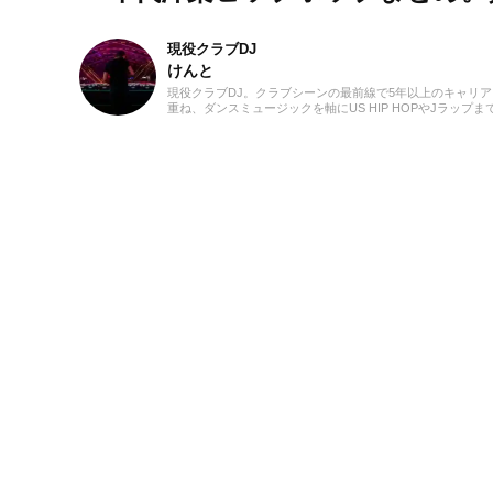
現役クラブDJ
けんと
現役クラブDJ。クラブシーンの最前線で5年以上のキャリア
重ね、ダンスミュージックを軸にUS HIP HOPやJラップま
横無尽にクロスオーバー。自作エディットを織り交ぜた確
ミックスワークで、独自のグルーヴを生み出しフロアを魅
ています。