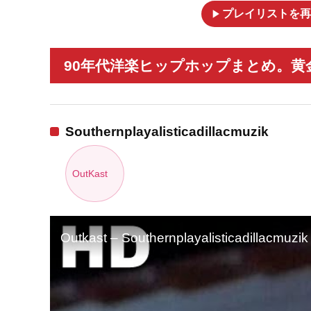
play_arrow
プレイリストを再
90年代洋楽ヒップホップまとめ。黄
Southernplayalisticadillacmuzik
OutKast
Outkast – Southernplayalisticadillacmuzik