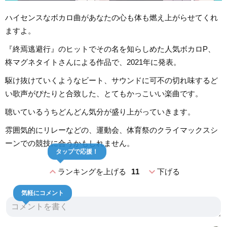
ハイセンスなボカロ曲があなたの心も体も燃え上がらせてくれ
ますよ。
『終焉逃避行』のヒットでその名を知らしめた人気ボカロP、
柊マグネタイトさんによる作品で、2021年に発表。
駆け抜けていくようなビート、サウンドに可不の切れ味するど
い歌声がぴたりと合致した、とてもかっこいい楽曲です。
聴いているうちどんどん気分が盛り上がっていきます。
雰囲気的にリレーなどの、運動会、体育祭のクライマックスシ
ーンでの競技に合うかもしれません。
タップで応援！
expand_less
expand_more
ランキングを上げる
11
下げる
気軽にコメント