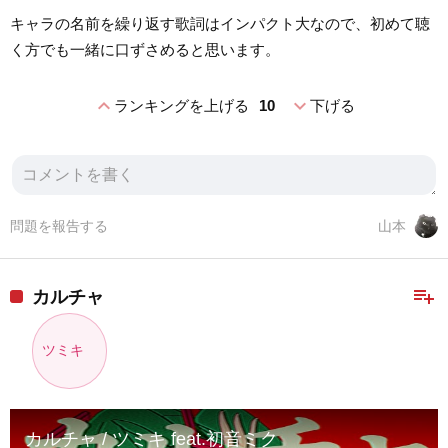
キャラの名前を繰り返す歌詞はインパクト大なので、初めて聴
く方でも一緒に口ずさめると思います。
expand_less
expand_more
ランキングを上げる
10
下げる
問題を報告する
山本
playlist_add
カルチャ
ツミキ
カルチャ / ツミキ feat.初音ミク