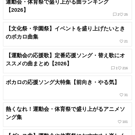
運動会・体育祭で盛り上がる曲ランキング
【2026】
chat_bubble_outline
favorite_border
2
25
【文化祭・学園祭】イベントを盛り上げたいとき
のボカロ曲集
favorite_border
21
【運動会の応援歌】定番応援ソング・替え歌にオ
ススメの曲まとめ【2026】
chat_bubble_outline
favorite_border
1
216
ボカロの応援ソング大特集【前向き・やる気】
favorite_border
31
熱くなれ！運動会・体育祭で盛り上がるアニメソ
ング集
favorite_border
101