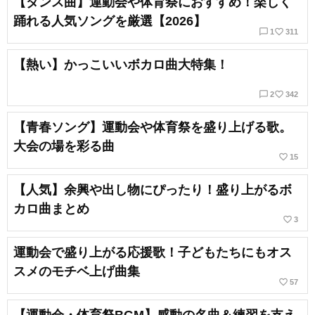
【ダンス曲】運動会や体育祭におすすめ！楽しく
踊れる人気ソングを厳選【2026】
chat_bubble_outline
favorite_border
1
311
【熱い】かっこいいボカロ曲大特集！
chat_bubble_outline
favorite_border
2
342
【青春ソング】運動会や体育祭を盛り上げる歌。
大会の場を彩る曲
favorite_border
15
【人気】余興や出し物にぴったり！盛り上がるボ
カロ曲まとめ
favorite_border
3
運動会で盛り上がる応援歌！子どもたちにもオス
スメのモチベ上げ曲集
favorite_border
57
【運動会・体育祭BGM】感動の名曲＆練習を支え