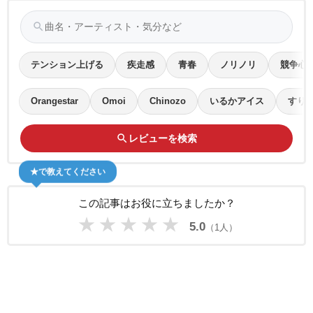
search
テンション上げる
疾走感
青春
ノリノリ
競争心
Orangestar
Omoi
Chinozo
いるかアイス
すり
search
レビューを検索
★で教えてください
この記事はお役に立ちましたか？
★
★
★
★
★
5.0
（1人）