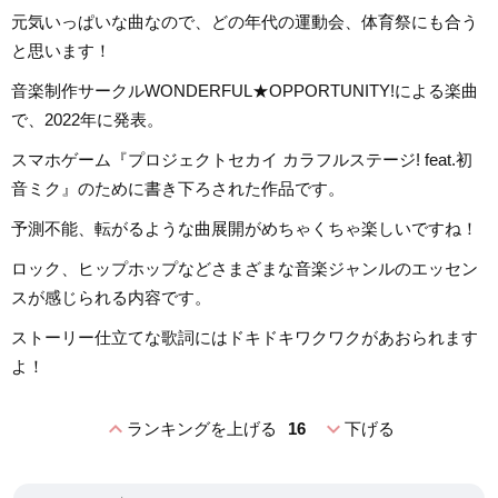
元気いっぱいな曲なので、どの年代の運動会、体育祭にも合う
と思います！
音楽制作サークルWONDERFUL★OPPORTUNITY!による楽曲
で、2022年に発表。
スマホゲーム『プロジェクトセカイ カラフルステージ! feat.初
音ミク』のために書き下ろされた作品です。
予測不能、転がるような曲展開がめちゃくちゃ楽しいですね！
ロック、ヒップホップなどさまざまな音楽ジャンルのエッセン
スが感じられる内容です。
ストーリー仕立てな歌詞にはドキドキワクワクがあおられます
よ！
expand_less
expand_more
ランキングを上げる
16
下げる