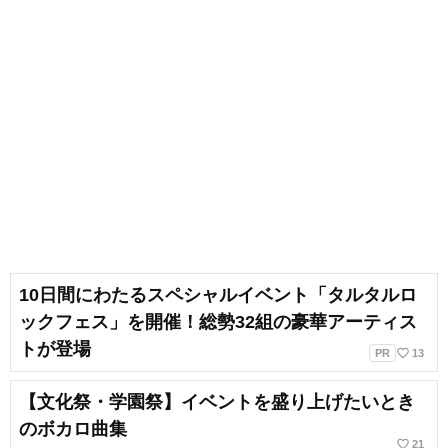
10日間にわたるスペシャルイベント「タルタルロ
ックフェス」を開催！総勢32組の豪華アーティス
トが登場
favorite_border
PR
13
【文化祭・学園祭】イベントを盛り上げたいとき
のボカロ曲集
favorite_border
21