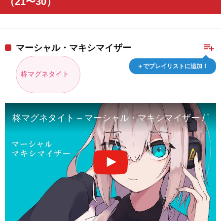
（21〜30）
playlist_add
マーシャル・マキシマイザー
＋でプレイリストに追加！
柊マグネタイト
柊マグネタイト – マーシャル・マキシマイザー / 可