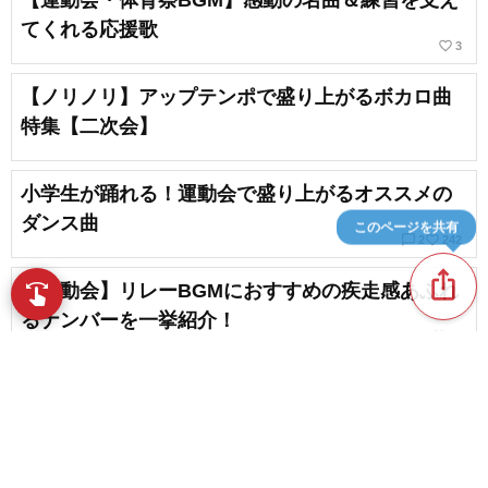
てくれる応援歌
favorite_border
3
【ノリノリ】アップテンポで盛り上がるボカロ曲
特集【二次会】
小学生が踊れる！運動会で盛り上がるオススメの
ダンス曲
このページを共有
chat_bubble_outline
favorite_border
2
242
ios_share
【運動会】リレーBGMにおすすめの疾走感あふれ
swipe
指先で音楽をブラウズ
るナンバーを一挙紹介！
favorite_border
24
【2026】運動会・体育祭を盛り上げるJ-POPを厳
選！入場曲にもおすすめ
favorite_border
42
content_copy
【全アスリートへ】スポーツの応援歌＆力になる