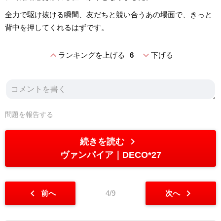
全力で駆け抜ける瞬間、友だちと競い合うあの場面で、きっと
背中を押してくれるはずです。
expand_less
expand_more
ランキングを上げる
6
下げる
問題を報告する
chevron_right
続きを読む
ヴァンパイア
DECO*27
chevron_left
chevron_right
前へ
4/9
次へ