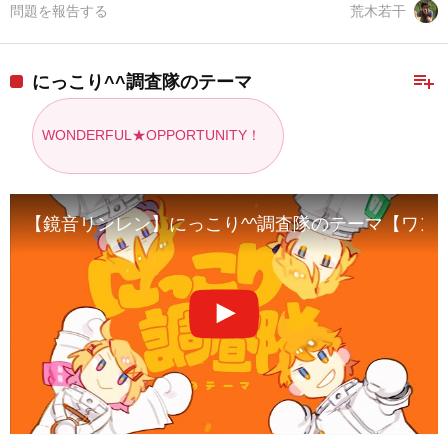
問題を報告する
荒木若干
playlist_add
にっこり^^調査隊のテーマ
WONDERFUL★OPPORTUNITY！
【鏡音リンレン】にっこり^^調査隊のテーマ【ワンオポ/Origina