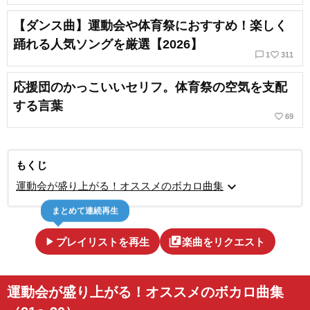
【ダンス曲】運動会や体育祭におすすめ！楽しく
踊れる人気ソングを厳選【2026】
chat_bubble_outline
favorite_border
1
311
応援団のかっこいいセリフ。体育祭の空気を支配
する言葉
favorite_border
69
もくじ
expand_more
運動会が盛り上がる！オススメのボカロ曲集
まとめて連続再生
play_arrow
library_music
プレイリストを再生
楽曲をリクエスト
運動会が盛り上がる！オススメのボカロ曲集