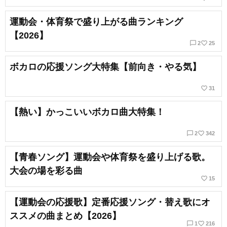
運動会・体育祭で盛り上がる曲ランキング
【2026】
chat_bubble_outline
favorite_border
2
25
ボカロの応援ソング大特集【前向き・やる気】
favorite_border
31
【熱い】かっこいいボカロ曲大特集！
chat_bubble_outline
favorite_border
2
342
【青春ソング】運動会や体育祭を盛り上げる歌。
大会の場を彩る曲
favorite_border
15
【運動会の応援歌】定番応援ソング・替え歌にオ
ススメの曲まとめ【2026】
chat_bubble_outline
favorite_border
1
216