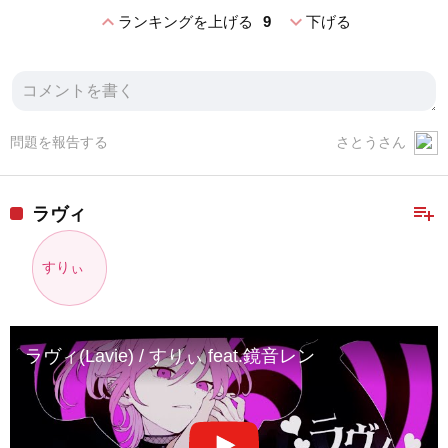
expand_less
expand_more
ランキングを上げる
9
下げる
問題を報告する
さとうさん
playlist_add
ラヴィ
すりぃ
ラヴィ(Lavie) / すりぃ feat.鏡音レン