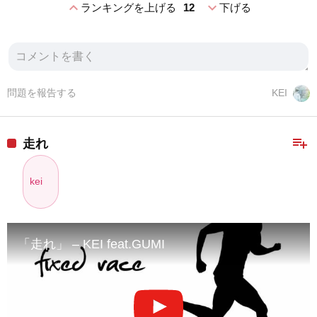
expand_less
expand_more
ランキングを上げる
12
下げる
問題を報告する
KEI
playlist_add
走れ
kei
「走れ」 – KEI feat.GUMI