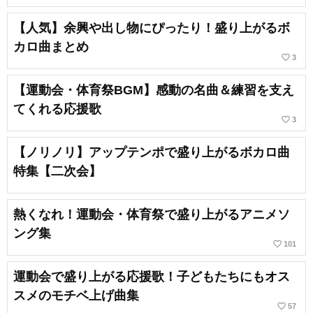
【人気】余興や出し物にぴったり！盛り上がるボ
カロ曲まとめ
favorite_border
3
【運動会・体育祭BGM】感動の名曲＆練習を支え
てくれる応援歌
favorite_border
3
【ノリノリ】アップテンポで盛り上がるボカロ曲
特集【二次会】
熱くなれ！運動会・体育祭で盛り上がるアニメソ
ング集
favorite_border
101
運動会で盛り上がる応援歌！子どもたちにもオス
スメのモチベ上げ曲集
favorite_border
57