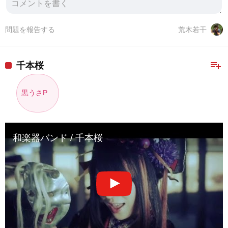
問題を報告する
荒木若干
playlist_add
千本桜
黒うさP
和楽器バンド / 千本桜