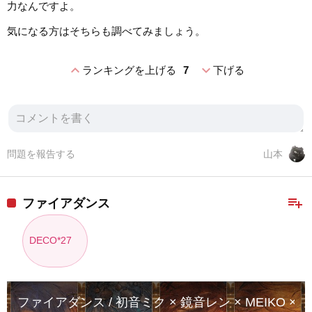
力なんですよ。
気になる方はそちらも調べてみましょう。
expand_less
expand_more
ランキングを上げる
7
下げる
問題を報告する
山本
playlist_add
ファイアダンス
DECO*27
ファイアダンス / 初音ミク × 鏡音レン × MEIKO × KA