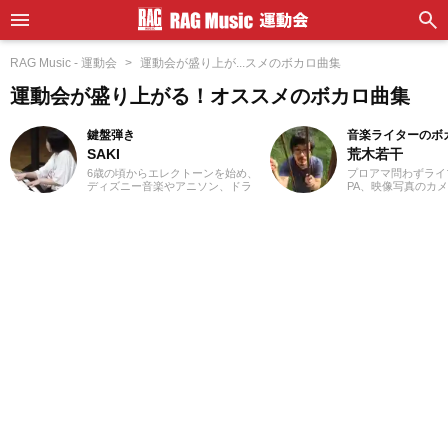
RAG Music - 運動会
運動会が盛り上が...スメのボカロ曲集
運動会が盛り上がる！オススメのボカロ曲集
鍵盤弾き
音楽ライターのボ
SAKI
荒木若干
6歳の頃からエレクトーンを始め、
プロアマ問わずライ
ディズニー音楽やアニソン、ドラ
PA、映像写真のカ
マや映画音楽を主に演奏。
店店員、物流拠点の
YouTubeやSNSに演奏動画を投稿
さまざまな職種を経
したり、コンサート活動をしたり
業ライターとして日
しています。エレクトーンの経験
います。これまでに
を活かし、学生時代にはシンセサ
サイトでの作品紹介記
イザーやピアノもはじめ、学校主
PLACE株式会社様の「
催のイベントにも出演。ライター
BEST」特典ライナ
としては、音楽関連記事だけでな
等に携わらせていた
くさまざまなジャンルの記事に触
音楽経験としては、
れてきたので、これまでの経験を
ーを始め、学生時代
活かしながら「やってみたい！」
に注力。その後15
「聴いてみたい！」思えるような
至るまで、いちボカ
記事を届けられたらと思っていま
ジナル楽曲を発表し
す！
す。邦楽ロック、ボ
得意ジャンルです。