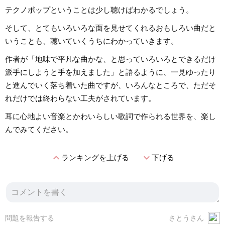
テクノポップということは少し聴けばわかるでしょう。
そして、とてもいろいろな面を見せてくれるおもしろい曲だと
いうことも、聴いていくうちにわかっていきます。
作者が「地味で平凡な曲かな、と思っていろいろとできるだけ
派手にしようと手を加えました」と語るように、一見ゆったり
と進んでいく落ち着いた曲ですが、いろんなところで、ただそ
れだけでは終わらない工夫がされています。
耳に心地よい音楽とかわいらしい歌詞で作られる世界を、楽し
んでみてください。
expand_less
expand_more
ランキングを上げる
下げる
問題を報告する
さとうさん