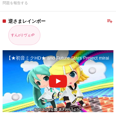
問題を報告する
playlist_add
逆さまレインボー
すんzりヴぇrP
【★初音ミクHD★ and Future Stars Project mi