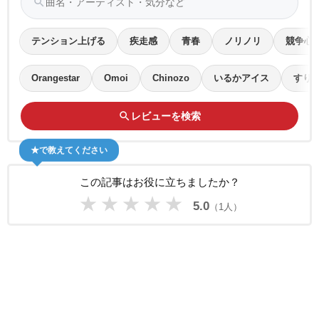
search
テンション上げる
疾走感
青春
ノリノリ
競争心
Orangestar
Omoi
Chinozo
いるかアイス
すり
search
レビューを検索
★で教えてください
この記事はお役に立ちましたか？
★
★
★
★
★
5.0
（1人）