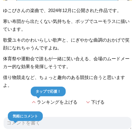
ゆこぴさんの楽曲で、2024年12月に公開された作品です。
寒い布団から出たくない気持ちを、ポップでユーモラスに描い
ています。
歌愛ユキのかわいらしい歌声と、にぎやかな曲調のおかげで笑
顔になれちゃうんですよね。
体育祭や運動会で誰もが一緒に笑い合える、会場のムードメー
カー的な効果を発揮しそうです。
借り物競走など、ちょっと趣向のある競技に合うと思います
よ。
タップで応援！
expand_less
expand_more
ランキングを上げる
下げる
気軽にコメント