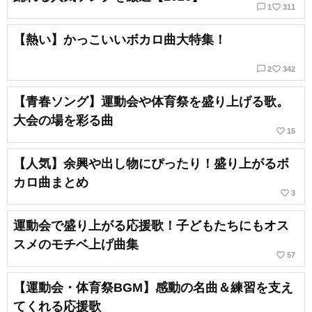
chat_bubble_outline
favorite_border
1
311
【熱い】かっこいいボカロ曲大特集！
chat_bubble_outline
favorite_border
2
342
【青春ソング】運動会や体育祭を盛り上げる歌。
大会の場を彩る曲
favorite_border
15
【人気】余興や出し物にぴったり！盛り上がるボ
カロ曲まとめ
favorite_border
3
運動会で盛り上がる応援歌！子どもたちにもオス
スメのモチベ上げ曲集
favorite_border
57
【運動会・体育祭BGM】感動の名曲＆練習を支え
てくれる応援歌