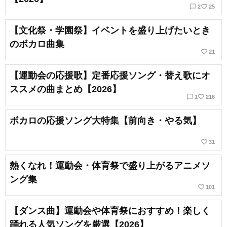
chat_bubble_outline
favorite_border
2
25
【文化祭・学園祭】イベントを盛り上げたいとき
のボカロ曲集
favorite_border
21
【運動会の応援歌】定番応援ソング・替え歌にオ
ススメの曲まとめ【2026】
chat_bubble_outline
favorite_border
1
216
ボカロの応援ソング大特集【前向き・やる気】
favorite_border
31
熱くなれ！運動会・体育祭で盛り上がるアニメソ
ング集
favorite_border
101
【ダンス曲】運動会や体育祭におすすめ！楽しく
踊れる人気ソングを厳選【2026】