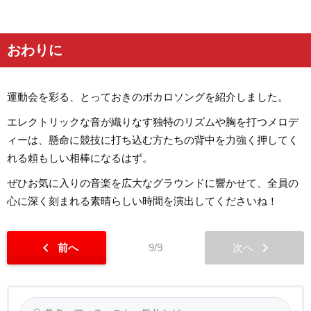
おわりに
運動会を彩る、とっておきのボカロソングを紹介しました。
エレクトリックな音が織りなす独特のリズムや胸を打つメロデ
ィーは、懸命に競技に打ち込む方たちの背中を力強く押してく
れる頼もしい相棒になるはず。
ぜひお気に入りの音楽を広大なグラウンドに響かせて、全員の
心に深く刻まれる素晴らしい時間を演出してくださいね！
chevron_left
chevron_right
前へ
9/9
次へ