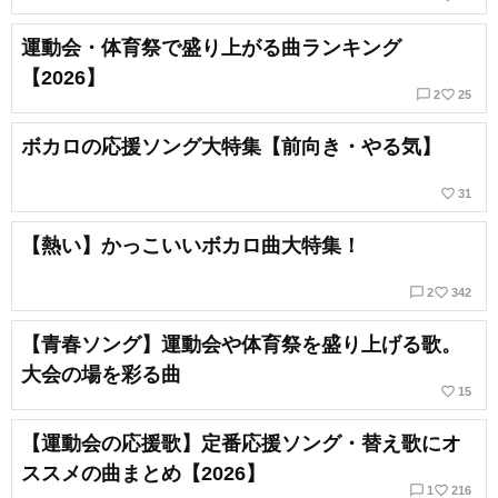
運動会・体育祭で盛り上がる曲ランキング
【2026】
chat_bubble_outline
favorite_border
2
25
ボカロの応援ソング大特集【前向き・やる気】
favorite_border
31
【熱い】かっこいいボカロ曲大特集！
chat_bubble_outline
favorite_border
2
342
【青春ソング】運動会や体育祭を盛り上げる歌。
大会の場を彩る曲
favorite_border
15
【運動会の応援歌】定番応援ソング・替え歌にオ
ススメの曲まとめ【2026】
chat_bubble_outline
favorite_border
1
216