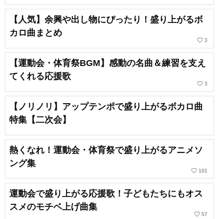
【人気】余興や出し物にぴったり！盛り上がるボ
カロ曲まとめ
favorite_border
3
【運動会・体育祭BGM】感動の名曲＆練習を支え
てくれる応援歌
favorite_border
3
【ノリノリ】アップテンポで盛り上がるボカロ曲
特集【二次会】
熱くなれ！運動会・体育祭で盛り上がるアニメソ
ング集
favorite_border
101
運動会で盛り上がる応援歌！子どもたちにもオス
スメのモチベ上げ曲集
favorite_border
57