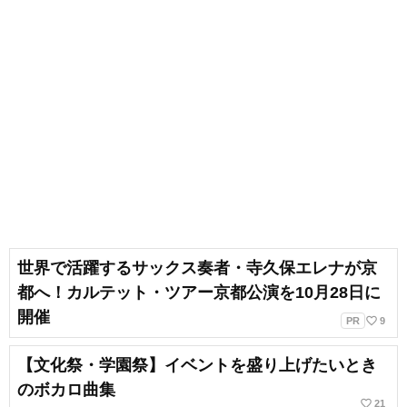
世界で活躍するサックス奏者・寺久保エレナが京
都へ！カルテット・ツアー京都公演を10月28日に
開催
favorite_border
PR
9
【文化祭・学園祭】イベントを盛り上げたいとき
のボカロ曲集
favorite_border
21