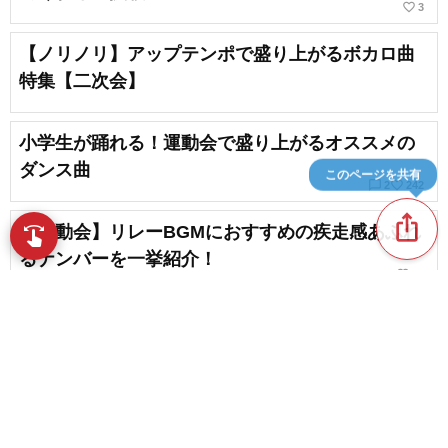
favorite_border
3
【ノリノリ】アップテンポで盛り上がるボカロ曲
特集【二次会】
小学生が踊れる！運動会で盛り上がるオススメの
ダンス曲
このページを共有
chat_bubble_outline
favorite_border
2
242
ios_share
【運動会】リレーBGMにおすすめの疾走感あふれ
swipe
指先で音楽をブラウズ
るナンバーを一挙紹介！
favorite_border
24
【2026】運動会・体育祭を盛り上げるJ-POPを厳
選！入場曲にもおすすめ
favorite_border
42
content_copy
【全アスリートへ】スポーツの応援歌＆力になる
テーマソング集