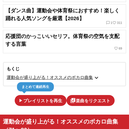
【ダンス曲】運動会や体育祭におすすめ！楽しく
踊れる人気ソングを厳選【2026】
chat_bubble_outline
favorite_border
1
311
応援団のかっこいいセリフ。体育祭の空気を支配
する言葉
favorite_border
69
もくじ
expand_more
運動会が盛り上がる！オススメのボカロ曲集
まとめて連続再生
play_arrow
library_music
プレイリストを再生
楽曲をリクエスト
運動会が盛り上がる！オススメのボカロ曲集