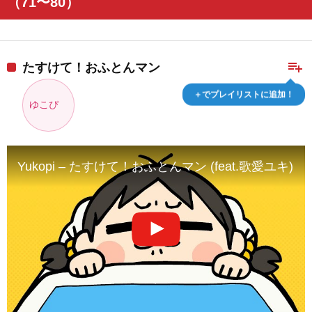
（71〜80）
playlist_add
たすけて！おふとんマン
＋でプレイリストに追加！
ゆこぴ
Yukopi – たすけて！おふとんマン (feat.歌愛ユキ)