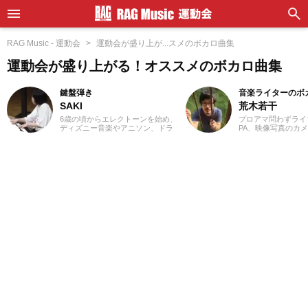
RAG Music - 運動会
運動会が盛り上が...スメのボカロ曲集
運動会が盛り上がる！オススメのボカロ曲集
鍵盤弾き
音楽ライターのボ
SAKI
荒木若干
6歳の頃からエレクトーンを始め、
プロアマ問わずライ
ディズニー音楽やアニソン、ドラ
PA、映像写真のカ
マや映画音楽を主に演奏。
店店員、物流拠点の
YouTubeやSNSに演奏動画を投稿
さまざまな職種を経
したり、コンサート活動をしたり
業ライターとして日
しています。エレクトーンの経験
います。これまでに
を活かし、学生時代にはシンセサ
サイトでの作品紹介記
イザーやピアノもはじめ、学校主
PLACE株式会社様の「
催のイベントにも出演。ライター
BEST」特典ライナ
としては、音楽関連記事だけでな
等に携わらせていた
くさまざまなジャンルの記事に触
音楽経験としては、
れてきたので、これまでの経験を
ーを始め、学生時代
活かしながら「やってみたい！」
に注力。その後15
「聴いてみたい！」思えるような
至るまで、いちボカ
記事を届けられたらと思っていま
ジナル楽曲を発表し
す！
す。邦楽ロック、ボ
得意ジャンルです。