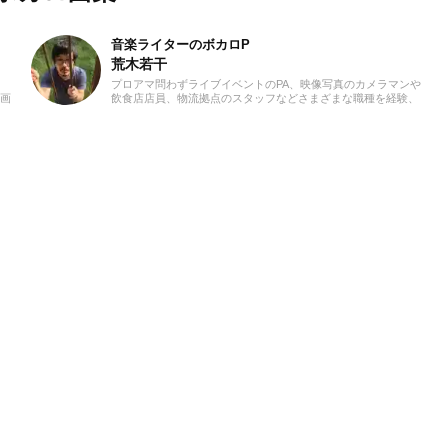
音楽ライターのボカロP
荒木若干
プロアマ問わずライブイベントのPA、映像写真のカメラマンや
動画
飲食店店員、物流拠点のスタッフなどさまざまな職種を経験、
クト
現在は兼業ライターとして日々を過ごしています。これまでに
ノも
音楽、漫画系サイトでの作品紹介記事や、1st PLACE株式会社
、音
様の「IA SUPER BEST」特典ライナーノーツの執筆等に携わら
きた
せていただきました。音楽経験としては、中学からギターを始
「聴
め、学生時代はバンド活動に注力。その後15年以上、現在に至
いま
るまで、いちボカロPとしてオリジナル楽曲を発表し続けてい
ます。邦楽ロック、ボカロ、漫画が得意ジャンルです。