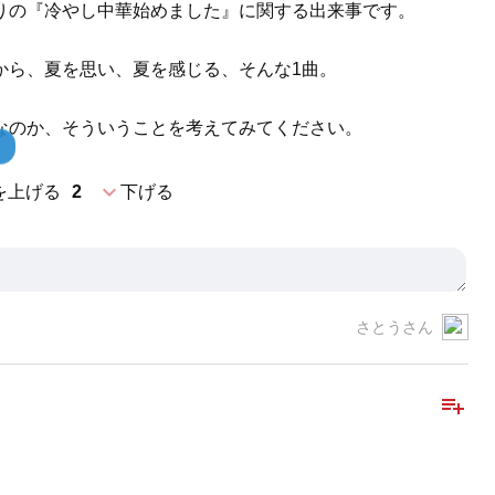
りの『冷やし中華始めました』に関する出来事です。
から、夏を思い、夏を感じる、そんな1曲。
なのか、そういうことを考えてみてください。
expand_more
を上げる
2
下げる
さとうさん
playlist_add