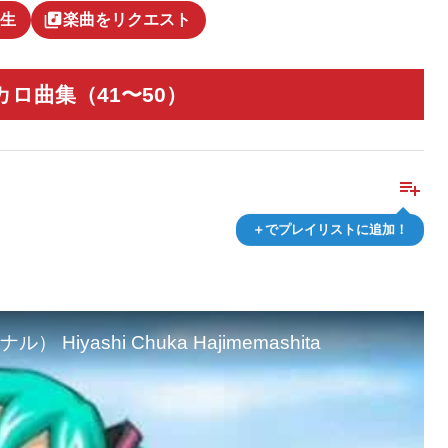
library_music
生
楽曲をリクエスト
ロ曲集（41〜50）
playlist_add
＋でプレイリストに追加！
ashi Chuka Hajimemashita