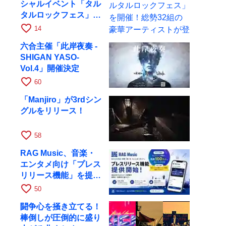
シャルイベント「タル
タルロックフェス」を
開催！総勢32組の豪
favorite_border
14
華アーティストが登場
六合主催「此岸夜奏 -
SHIGAN YASO-
Vol.4」開催決定
favorite_border
60
「Manjiro」が3rdシン
グルをリリース！
favorite_border
58
RAG Music、音楽・
エンタメ向け「プレス
リリース機能」を提供
開始
favorite_border
50
闘争心を掻き立てる！
棒倒しが圧倒的に盛り