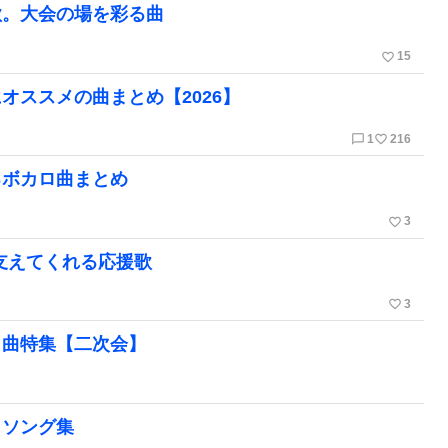
歌。大会の場を彩る曲
favorite_border
15
オススメの曲まとめ【2026】
chat_bubble_outline
favorite_border
1
216
るボカロ曲まとめ
favorite_border
3
支えてくれる応援歌
favorite_border
3
ロ曲特集【二次会】
メソング集