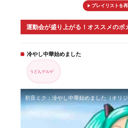
play_arrow
プレイリストを再
運動会が盛り上がる！オススメのボカ
冷やし中華始めました
うどんゲルゲ
初音ミク：冷やし中華始めました（オリジナル） Hiy