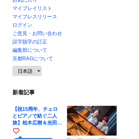
マイプレイリスト
マイプレスリリース
ログイン
ご意見・お問い合わせ
誤字脱字の訂正
編集部について
京都RAGについて
新着記事
【祝15周年、チェロ
とピアノで紡ぐ二人
旅】柏木広樹＆光田健
一が11月12日に京都
favorite_border
RAGへ