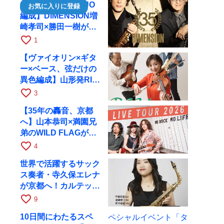
【35周年で初のDUO
お気に入りに登録
編成】DIMENSION増
崎孝司×勝田一樹が10
月11日に京都RAGへ
favorite_border
1
【ヴァイオリン×ギタ
ー×ベース、弦だけの
異色編成】山形発RIM
が初全国ツアーで8月
favorite_border
3
17日にRAGへ
【35年の轟音、京都
へ】山本恭司×満園兄
弟のWILD FLAGが8
月6日にRAGでライブ
favorite_border
4
世界で活躍するサック
ス奏者・寺久保エレナ
が京都へ！カルテッ
ト・ツアー京都公演を
favorite_border
9
10月28日に開催
10日間にわたるスペ