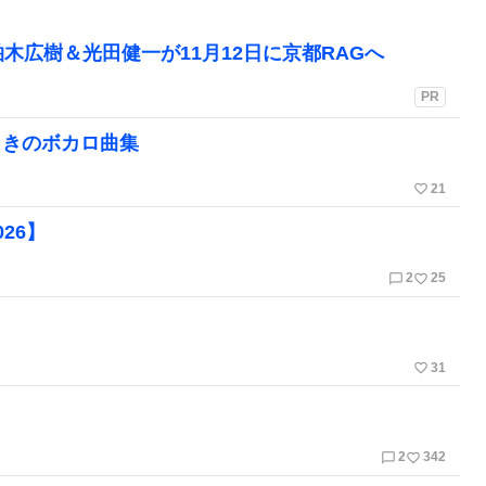
木広樹＆光田健一が11月12日に京都RAGへ
PR
ときのボカロ曲集
favorite_border
21
26】
chat_bubble_outline
favorite_border
2
25
】
favorite_border
31
chat_bubble_outline
favorite_border
2
342