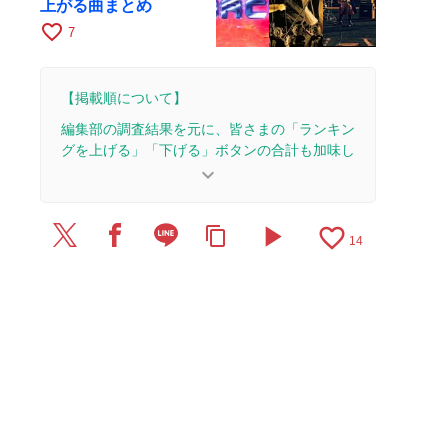
上がる曲まとめ
favorite_border
7
【掲載順について】
編集部の調査結果を元に、皆さまの「ランキン
グを上げる」「下げる」ボタンの合計も加味し
て決まります。
keyboard_arrow_down
【更新履歴】
play_arrow
favorite_border
content_copy
2026/6/3：3本のレビューを追加・更新して、記事
14
全体をアップデートしました。
2025/4/8：15本のレビューを追加・更新して、記
事全体をアップデートしました。
2024/8/16：7本のレビューを追加・更新して、記
事全体をアップデートしました。
2024/3/14：1本のレビューを追加・更新。
2023/8/25：10本のレビューを追加・更新。
2022/3/17：12本のレビューを追加・更新。
2020/3/2：12本のレビューを追加・更新。
2018/2/24：12本のレビューを追加・更新。