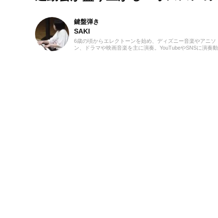
鍵盤弾き
SAKI
6歳の頃からエレクトーンを始め、ディズニー音楽やアニソ
ン、ドラマや映画音楽を主に演奏。YouTubeやSNSに演奏
を投稿したり、コンサート活動をしたりしています。エレ
ーンの経験を活かし、学生時代にはシンセサイザーやピア
はじめ、学校主催のイベントにも出演。ライターとしては
楽関連記事だけでなくさまざまなジャンルの記事に触れて
ので、これまでの経験を活かしながら「やってみたい！」
いてみたい！」思えるような記事を届けられたらと思って
す！