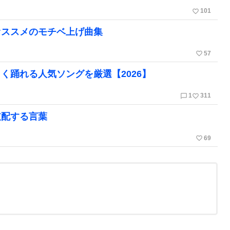
favorite_border
101
オススメのモチベ上げ曲集
favorite_border
57
く踊れる人気ソングを厳選【2026】
chat_bubble_outline
favorite_border
1
311
支配する言葉
favorite_border
69