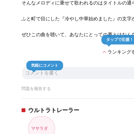
そんなメロディに乗せて歌われるのはタイトルの通
ふと町で目にした『冷やし中華始めました』の文字
ぜひこの曲を聴いて、あなたにとっての夏とはなん
タップで応援！
expand_less
ランキング
気軽にコメント
問題を報告する
ウルトラトレーラー
マサラダ