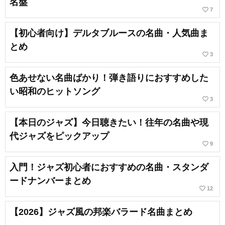
名盤
favorite_border
7
【初心者向け】デルタブルースの名曲・人気曲ま
とめ
favorite_border
3
色あせない名曲ばかり！弾き語りにおすすめした
い昭和のヒットソング
favorite_border
3
【本日のジャズ】今日聴きたい！往年の名曲や現
代ジャズをピックアップ
favorite_border
9
入門！ジャズ初心者におすすめの名曲・スタンダ
ードナンバーまとめ
favorite_border
12
【2026】ジャズ風の邦楽バラード名曲まとめ