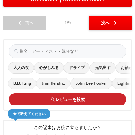
chevron_left
chevron_right
前へ
1/9
次へ
search
大人の夜
心がしみる
ドライブ
元気出す
お酒が
B.B. King
Jimi Hendrix
John Lee Hooker
Lightnin
search
レビューを検索
★で教えてください
この記事はお役に立ちましたか？