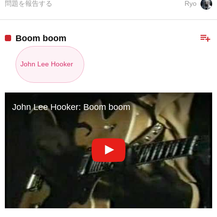
問題を報告する
Ryo
playlist_add
Boom boom
John Lee Hooker
John Lee Hooker: Boom boom