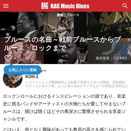
素敵なブルース
ブルースの名曲～戦前ブルースからブ
ルース・ロックまで
favorite_border
最終更新：
2024/8/2
4
お気に入りに登録
音楽ライター
KOH-1
レコードショップ勤務時代より副業で音楽ライターを開始、音楽雑誌
やディスクガイド本、ムック本にwebメディアなどへの寄稿を18年以上
担当。ライターとしては洋楽が主戦場ですが、音楽リスナーとしては
35年以上「好きなものが好き」をモットーに好奇心を忘れないことを
ロックンロールにおけるインスピレーションの源であり、音楽
常に心がけています。バンド活動歴あり、作詞作曲を担当するベーシ
ストという立ち位置でした。演奏経験のある楽器はベース、ギター、
史に残るバンドやアーティストの大物たちが愛してやまないブ
ピアノ。40代半ばから英語の勉強を開始、現在も継続中です。
ルースは、聴けば聴くほどその奥深さに驚嘆させられる音楽ジ
ャンルです。
とはいえ、何となく興味があっても敷居の高さを感じられてい