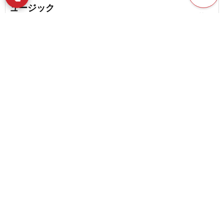
ュージック
favorite_border
13
邦楽ブルースの名盤｜一度は聴きたいおすすめの
アルバム
favorite_border
11
content_copy
懐かしくて新鮮!?1970年代、80年代の懐かしの邦
楽ロックの名曲
play_arrow
favorite_border
5
BRADIO（ブラディオ）の名曲・人気曲
favorite_border
favorite_border
1
【ブルグミュラーのピアノ曲】定番から隠れた名
曲まで一挙紹介！
色あせない名曲ばかり！弾き語りにおすすめした