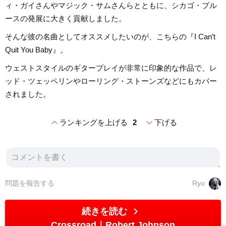
ィ・ガイさんやマジック・サムさんらとともに、シカゴ・ブル
ースの発展に大きく貢献しました。
そんな彼の名曲としてオススメしたいのが、こちらの『I Can’t
Quit You Baby』。
ウェストスタイルのギタープレイが非常に印象的な作品で、レ
ッド・ツェッペリンやローリング・ストーンズなどにもカバー
されました。
expand_less
expand_more
ランキングを上げる
2
下げる
問題を報告する
Ryo
chevron_right
続きを読む
Crossroad
Robert Johnson