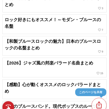
とめ
favorite_border
3
ロック好きにもオススメ！～モダン・ブルースの
名盤
favorite_border
7
【和製ブルースロックの魅力】日本のブルースロ
ックの名盤まとめ
favorite_border
9
【2026】ジャズ風の邦楽バラード名曲まとめ
favorite_border
15
【感動】心が動くオススメのロックバラードまと
め
このページを共有
favorite_border
13
ios_share
日本のブルースバンド。現代ポップスのルーツミ
swipe
指先で音楽をブラウズ