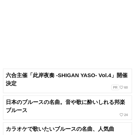
六合主催「此岸夜奏 -SHIGAN YASO- Vol.4」開催
決定
favorite_border
PR
60
日本のブルースの名曲。音や歌に酔いしれる邦楽
ブルース
favorite_border
24
カラオケで歌いたいブルースの名曲、人気曲