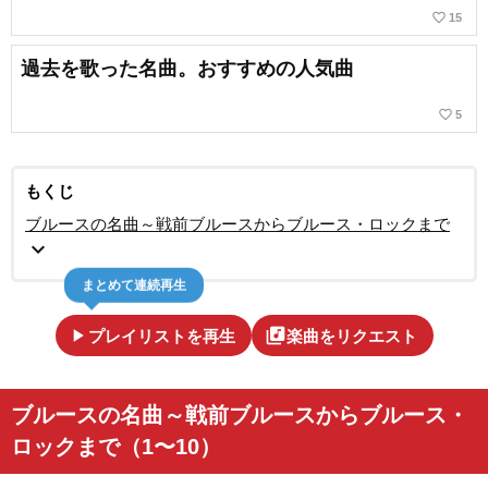
favorite_border
15
過去を歌った名曲。おすすめの人気曲
favorite_border
5
もくじ
ブルースの名曲～戦前ブルースからブルース・ロックまで
expand_more
まとめて連続再生
play_arrow
library_music
プレイリストを再生
楽曲をリクエスト
ブルースの名曲～戦前ブルースからブルース・
ロックまで（1〜10）