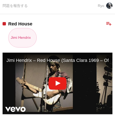
問題を報告する
Ryo
playlist_add
Red House
Jimi Hendrix
Jimi Hendrix – Red House (Santa Clara 1969 – Offici