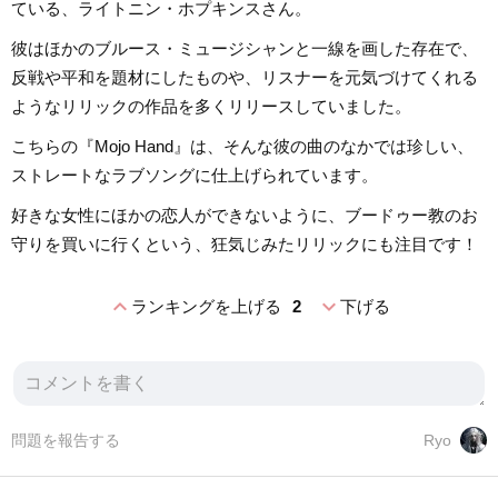
ている、ライトニン・ホプキンスさん。
彼はほかのブルース・ミュージシャンと一線を画した存在で、
反戦や平和を題材にしたものや、リスナーを元気づけてくれる
ようなリリックの作品を多くリリースしていました。
こちらの『Mojo Hand』は、そんな彼の曲のなかでは珍しい、
ストレートなラブソングに仕上げられています。
好きな女性にほかの恋人ができないように、ブードゥー教のお
守りを買いに行くという、狂気じみたリリックにも注目です！
expand_less
expand_more
ランキングを上げる
2
下げる
問題を報告する
Ryo