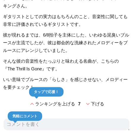
キングさん。
ギタリストとしての実力はもちろんのこと、音楽性に関しても
非常に評価されているギタリストです。
彼が現れるまでは、6/8拍子を主体にした、いわゆる泥臭いブル
ースが主流でしたが、彼は都会的な洗練されたメロディーをブ
ルースにアレンジしていました。
そんな彼の音楽性をたっぷりと味わえる名曲が、こちらの
『The Thrill Is Gone』です。
いい意味でブルースの「らしさ」を感じさせない、メロディー
を要チェック！
タップで応援！
expand_less
expand_more
ランキングを上げる
7
下げる
気軽にコメント