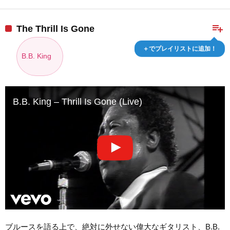
playlist_add
The Thrill Is Gone
＋でプレイリストに追加！
B.B. King
B.B. King – Thrill Is Gone (Live)
ブルースを語る上で、絶対に外せない偉大なギタリスト、B.B.