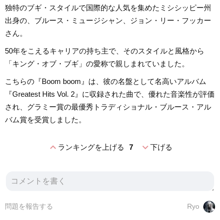
独特のブギ・スタイルで国際的な人気を集めたミシシッピー州
出身の、ブルース・ミュージシャン、ジョン・リー・フッカー
さん。
50年をこえるキャリアの持ち主で、そのスタイルと風格から
「キング・オブ・ブギ」の愛称で親しまれていました。
こちらの『Boom boom』は、彼の名盤として名高いアルバム
『Greatest Hits Vol. 2』に収録された曲で、優れた音楽性が評価
され、グラミー賞の最優秀トラディショナル・ブルース・アル
バム賞を受賞しました。
expand_less
expand_more
ランキングを上げる
7
下げる
問題を報告する
Ryo