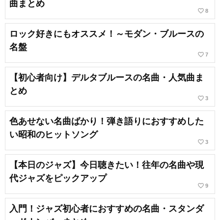
曲まとめ
favorite_border
8
ロック好きにもオススメ！～モダン・ブルースの
名盤
favorite_border
7
【初心者向け】デルタブルースの名曲・人気曲ま
とめ
favorite_border
3
色あせない名曲ばかり！弾き語りにおすすめした
い昭和のヒットソング
favorite_border
3
【本日のジャズ】今日聴きたい！往年の名曲や現
代ジャズをピックアップ
favorite_border
9
入門！ジャズ初心者におすすめの名曲・スタンダ