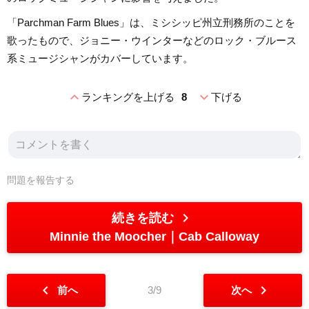
「Parchman Farm Blues」は、ミシシッピ州立刑務所のことを
歌ったもので、ジョニー・ウインターなどのロック・ブルース
系ミュージシャンがカバーしています。
expand_less
expand_more
ランキングを上げる
8
下げる
問題を報告する
chevron_right
続きを読む
Minnie the Moocher
Cab Calloway
chevron_left
chevron_right
前へ
3/9
次へ