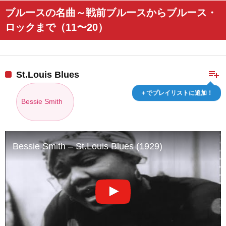
ブルースの名曲～戦前ブルースからブルース・
ロックまで（11〜20）
playlist_add
St.Louis Blues
＋でプレイリストに追加！
Bessie Smith
Bessie Smith – St.Louis Blues (1929)