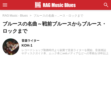
RAG Music - Blues
ブルースの名曲～...ース・ロックまで
ブルースの名曲～戦前ブルースからブルース・
ロックまで
音楽ライター
KOH-1
レコードショップ勤務時代より副業で音楽ライターを開始、音楽雑誌
やディスクガイド本、ムック本にwebメディアなどへの寄稿を18年以上
担当。ライターとしては洋楽が主戦場ですが、音楽リスナーとしては
35年以上「好きなものが好き」をモットーに好奇心を忘れないことを
常に心がけています。バンド活動歴あり、作詞作曲を担当するベーシ
ストという立ち位置でした。演奏経験のある楽器はベース、ギター、
ピアノ。40代半ばから英語の勉強を開始、現在も継続中です。