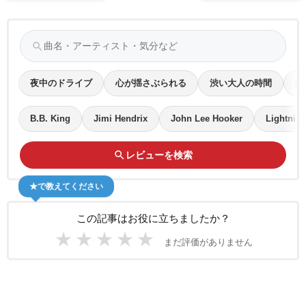
search
夜中のドライブ
心が揺さぶられる
渋い大人の時間
疲
B.B. King
Jimi Hendrix
John Lee Hooker
Lightnin
search
レビューを検索
★で教えてください
この記事はお役に立ちましたか？
★
★
★
★
★
まだ評価がありません