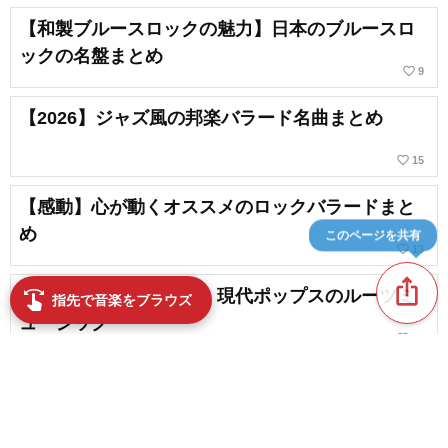
【和製ブルースロックの魅力】日本のブルースロ
ックの名盤まとめ
favorite_border
9
【2026】ジャズ風の邦楽バラード名曲まとめ
favorite_border
15
【感動】心が動くオススメのロックバラードまと
め
このページを共有
favorite_border
13
ios_share
日本のブルースバンド。現代ポップスのルーツミ
swipe
指先で音楽をブラウズ
ュージック
favorite_border
13
邦楽ブルースの名盤｜一度は聴きたいおすすめの
アルバム
favorite_border
11