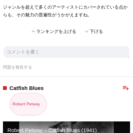
ジャンルを超えて多くのアーティストにカバーされている点か
らも、その魅力の普遍性がうかがえますね。
expand_less
expand_more
ランキングを上げる
下げる
問題を報告する
playlist_add
Catfish Blues
Robert Petway
Robert Petway – Catfish Blues (1941)