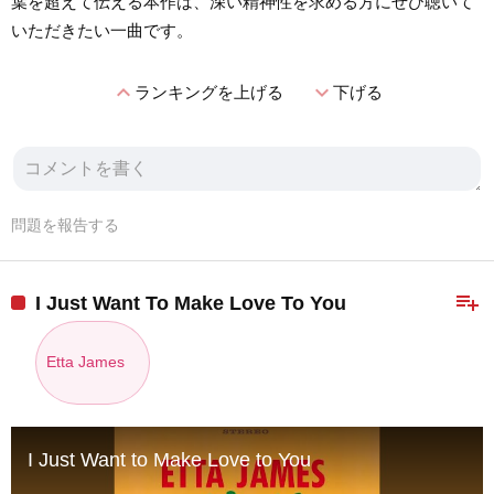
葉を超えて伝える本作は、深い精神性を求める方にぜひ聴いて
いただきたい一曲です。
expand_less
expand_more
ランキングを上げる
下げる
問題を報告する
playlist_add
I Just Want To Make Love To You
Etta James
I Just Want to Make Love to You