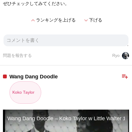
ぜひチェックしてみてください。
expand_less
expand_more
ランキングを上げる
下げる
問題を報告する
Ryo
playlist_add
Wang Dang Doodle
Koko Taylor
Wang Dang Doodle – Koko Taylor w Little Walter 19