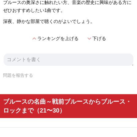
ブルースの奥深さに触れたい方、音楽の歴史に興味がある方に
ぜひおすすめしたい1曲です。
深夜、静かな部屋で聴くのがよいでしょう。
expand_less
expand_more
ランキングを上げる
下げる
問題を報告する
ブルースの名曲～戦前ブルースからブルース・
ロックまで（21〜30）