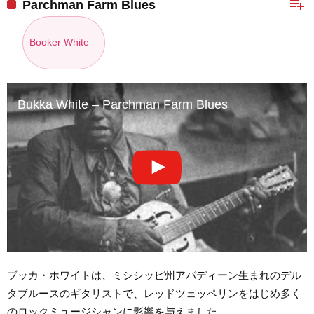
playlist_add
Parchman Farm Blues
Booker White
Bukka White – Parchman Farm Blues
ブッカ・ホワイトは、ミシシッピ州アバディーン生まれのデル
タブルースのギタリストで、レッドツェッペリンをはじめ多く
のロックミュージシャンに影響を与えました。