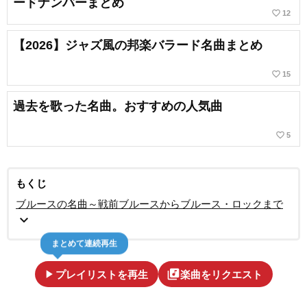
ードナンバーまとめ
favorite_border
12
【2026】ジャズ風の邦楽バラード名曲まとめ
favorite_border
15
過去を歌った名曲。おすすめの人気曲
favorite_border
5
もくじ
ブルースの名曲～戦前ブルースからブルース・ロックまで
expand_more
まとめて連続再生
play_arrow
library_music
プレイリストを再生
楽曲をリクエスト