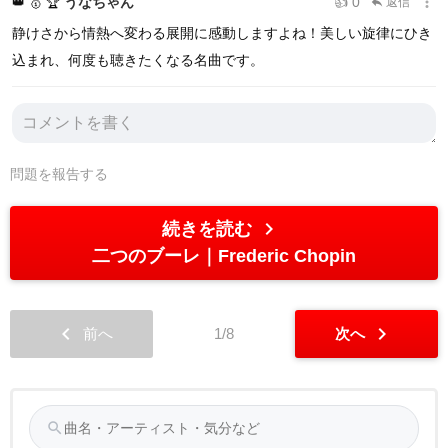
more_vert
うなちゃん
👍 0
👑
🥇
🏆
返信
reply
静けさから情熱へ変わる展開に感動しますよね！美しい旋律にひき
込まれ、何度も聴きたくなる名曲です。
問題を報告する
chevron_right
続きを読む
二つのブーレ
Frederic Chopin
chevron_left
chevron_right
前へ
1/8
次へ
search