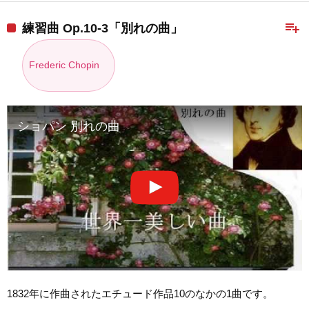
playlist_add
練習曲 Op.10-3「別れの曲」
Frederic Chopin
ショパン 別れの曲
1832年に作曲されたエチュード作品10のなかの1曲です。