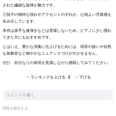
された繊細な旋律が魅力です。
三拍子の独特な揺れやアクセントのずれが、心地よい浮遊感を
生み出しています。
本作は派手な速弾きなどは登場しないため、ピアノに少し慣れ
てきた方にもおすすめです。
とはいえ、豊かな演奏に仕上げるためには、弱音の扱いや自然
な装飾音など細やかなニュアンスづけが欠かせません。
ぜひ、自分なりの表現を意識しながら挑戦してみてください。
expand_less
expand_more
ランキングを上げる
2
下げる
問題を報告する