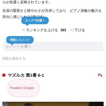
ルが色濃く反映されています。
生涯の緊密さと軽やかさが共存しており、ピアノ演奏の魅力を
存分に感じられる1曲です。
タップで応援！
expand_less
expand_more
ランキングを上げる
163
下げる
気軽にコメント
問題を報告する
playlist_add
マズルカ 第1番 6-1
Frederic Chopin