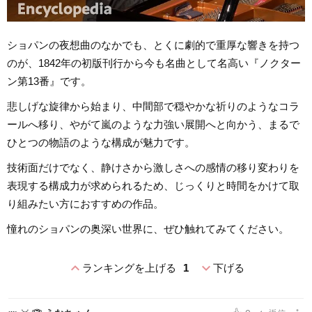
ショパンの夜想曲のなかでも、とくに劇的で重厚な響きを持つ
のが、1842年の初版刊行から今も名曲として名高い『ノクター
ン第13番』です。
悲しげな旋律から始まり、中間部で穏やかな祈りのようなコラ
ールへ移り、やがて嵐のような力強い展開へと向かう、まるで
ひとつの物語のような構成が魅力です。
技術面だけでなく、静けさから激しさへの感情の移り変わりを
表現する構成力が求められるため、じっくりと時間をかけて取
り組みたい方におすすめの作品。
憧れのショパンの奥深い世界に、ぜひ触れてみてください。
expand_less
expand_more
ランキングを上げる
1
下げる