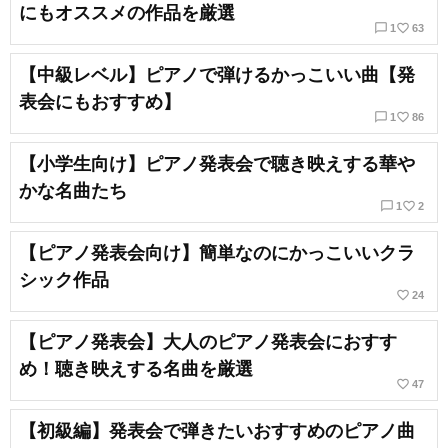
にもオススメの作品を厳選
chat_bubble_outline
favorite_border
1
63
【中級レベル】ピアノで弾けるかっこいい曲【発
表会にもおすすめ】
chat_bubble_outline
favorite_border
1
86
【小学生向け】ピアノ発表会で聴き映えする華や
かな名曲たち
chat_bubble_outline
favorite_border
1
2
【ピアノ発表会向け】簡単なのにかっこいいクラ
シック作品
favorite_border
24
【ピアノ発表会】大人のピアノ発表会におすす
め！聴き映えする名曲を厳選
favorite_border
47
【初級編】発表会で弾きたいおすすめのピアノ曲