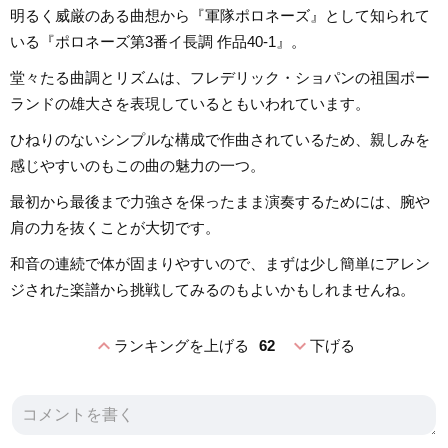
明るく威厳のある曲想から『軍隊ポロネーズ』として知られて
いる『ポロネーズ第3番イ長調 作品40-1』。
堂々たる曲調とリズムは、フレデリック・ショパンの祖国ポー
ランドの雄大さを表現しているともいわれています。
ひねりのないシンプルな構成で作曲されているため、親しみを
感じやすいのもこの曲の魅力の一つ。
最初から最後まで力強さを保ったまま演奏するためには、腕や
肩の力を抜くことが大切です。
和音の連続で体が固まりやすいので、まずは少し簡単にアレン
ジされた楽譜から挑戦してみるのもよいかもしれませんね。
expand_less
expand_more
ランキングを上げる
62
下げる