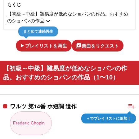
もくじ
【初級～中級】難易度が低めなショパンの作品。おすすめ
expand_more
のショパンの作品
まとめて連続再生
play_arrow
library_music
プレイリストを再生
楽曲をリクエスト
【初級～中級】難易度が低めなショパンの作
品。おすすめのショパンの作品（1〜10）
playlist_add
ワルツ 第14番 ホ短調 遺作
＋でプレイリストに追加！
Frederic Chopin