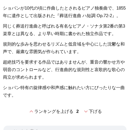
ショパンが10代の頃に作曲したとされるピアノ独奏曲で、1855
年に遺作として出版された『葬送行進曲 ハ短調 Op.72-2』。
同じく葬送行進曲と呼ばれる有名なピアノ・ソナタ第2番の第3
楽章とは異なる、より早い時期に書かれた独立作品です。
規則的な歩みを思わせるリズムと低音域を中心にした沈鬱な和
声で、厳粛な雰囲気が作られています。
超絶技巧を要求する作品ではありませんが、重音の響かせ方や
弱音のコントロールなど、行進曲的な規則性と哀歌的な歌心の
両立が求められます。
ショパン特有の旋律感や和声感に触れたい方にぴったりな一曲
です。
expand_less
expand_more
ランキングを上げる
2
下げる