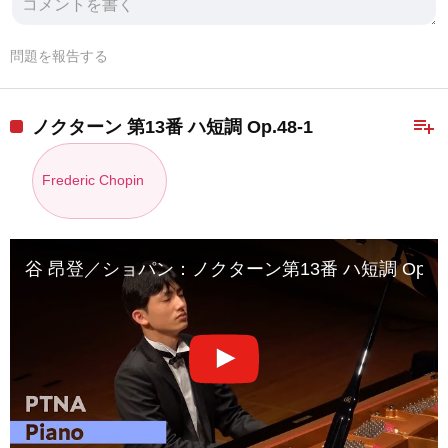
問題を報告する
playlist_add
ノクターン 第13番 ハ短調 Op.48-1
Frederic Chopin
谷 昂登／ショパン：ノクターン第13番 ハ短調 Op.48-1（入賞者