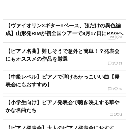
【ヴァイオリン×ギター×ベース、弦だけの異色編
成】山形発RIMが初全国ツアーで8月17日にRAGへ
favorite_border
PR
6
【ピアノ名曲】難しそうで意外と簡単！？発表会
にもオススメの作品を厳選
chat_bubble_outline
favorite_border
1
63
【中級レベル】ピアノで弾けるかっこいい曲【発
表会にもおすすめ】
chat_bubble_outline
favorite_border
1
86
【小学生向け】ピアノ発表会で聴き映えする華や
かな名曲たち
chat_bubble_outline
favorite_border
1
2
【ピアノ発表会】大人のピアノ発表会におすす