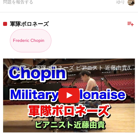
問題を報告する
ゆり
playlist_add
軍隊ポロネーズ
Frederic Chopin
ショパン：軍隊ポロネーズ ピアニスト 近藤由貴/Chopin: Militar