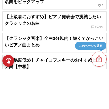
名曲をピックアップ
favorite_border
8
【上級者におすすめ】ピアノ発表会で挑戦したい
クラシックの名曲
chat_bubble_outline
favorite_border
1
22
【クラシック音楽】全曲3分以内！短くてかっこい
いピアノ曲まとめ
このページを共有
favorite_border
19
ios_share
【難易度低め】チャイコフスキーのおすすめピア
swipe
指先で音楽をブラウズ
ノ曲【中級】
favorite_border
3
【中級レベル】華やかな旋律が印象的なピアノの
名曲を厳選！
favorite_border
34
content_copy
ピアノをはじめた初心者におすすめ！大人も楽し