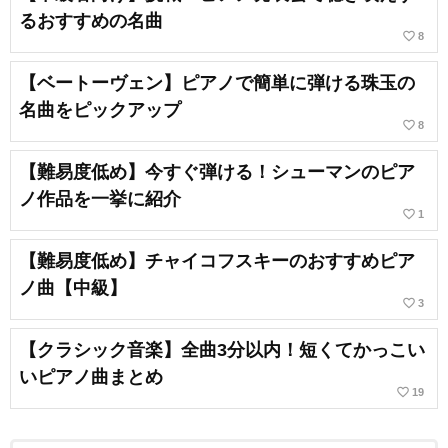
るおすすめの名曲
favorite_border
8
【ベートーヴェン】ピアノで簡単に弾ける珠玉の
名曲をピックアップ
favorite_border
8
【難易度低め】今すぐ弾ける！シューマンのピア
ノ作品を一挙に紹介
favorite_border
1
【難易度低め】チャイコフスキーのおすすめピア
ノ曲【中級】
favorite_border
3
【クラシック音楽】全曲3分以内！短くてかっこい
いピアノ曲まとめ
favorite_border
19