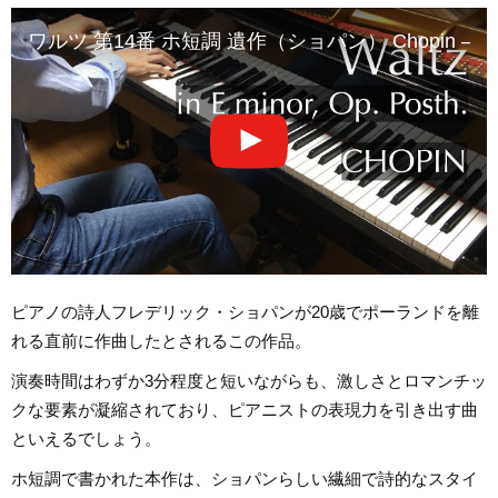
ワルツ 第14番 ホ短調 遺作（ショパン） Chopin – Waltz in E
ピアノの詩人フレデリック・ショパンが20歳でポーランドを離
れる直前に作曲したとされるこの作品。
演奏時間はわずか3分程度と短いながらも、激しさとロマンチッ
クな要素が凝縮されており、ピアニストの表現力を引き出す曲
といえるでしょう。
ホ短調で書かれた本作は、ショパンらしい繊細で詩的なスタイ