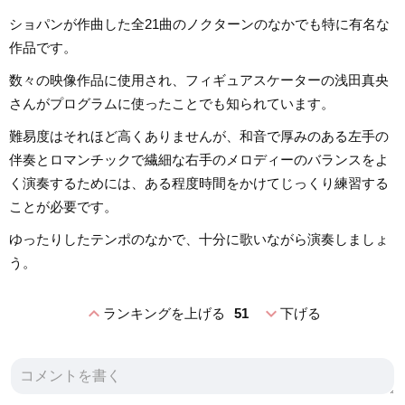
ショパンが作曲した全21曲のノクターンのなかでも特に有名な
作品です。
数々の映像作品に使用され、フィギュアスケーターの浅田真央
さんがプログラムに使ったことでも知られています。
難易度はそれほど高くありませんが、和音で厚みのある左手の
伴奏とロマンチックで繊細な右手のメロディーのバランスをよ
く演奏するためには、ある程度時間をかけてじっくり練習する
ことが必要です。
ゆったりしたテンポのなかで、十分に歌いながら演奏しましょ
う。
expand_less
expand_more
ランキングを上げる
51
下げる