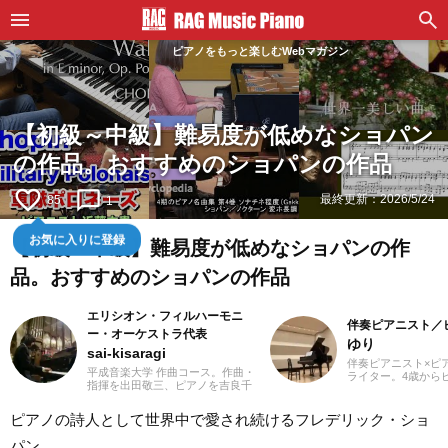
ピアノをもっと楽しむWebマガジン
【初級～中級】難易度が低めなショパン
の作品。おすすめのショパンの作品
favorite_border
chat_bubble_outline
最終更新：
2026/5/24
85
1
お気に入りに登録
【初級～中級】難易度が低めなショパンの作
品。おすすめのショパンの作品
エリシオン・フィルハーモニ
伴奏ピアニスト／
ー・オーケストラ代表
ゆり
sai-kisaragi
伴奏ピアニスト×ピア
平成音楽大学 作曲コース。作曲・
ライター。4歳から
指揮を出田敬三、ピアノを吉良千
め、ピアノ教室の先
波、アートマネジメントを小西た
楽の道を志す。高校
くま各氏に師事。地域と音楽をテ
の専門課程に進み、
ピアノの詩人として世界中で愛され続けるフレデリック・ショ
ーマに地元佐賀県で地域活性化に
奏のおもしろさに目
努めています。九州各地の吹奏
在、ピアノを教える
パン。