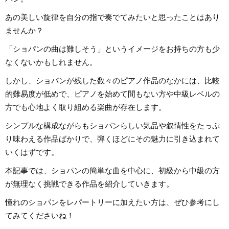
楽、オーケストラにコントラバス
知を中心にフルート
奏者として活動をおこないなが
等の伴奏者として活
ら、2012年9月に長野県松本市で行
あの美しい旋律を自分の指で奏でてみたいと思ったことはあり
レッスンを通して生
われたプロのゲーム・アニメ音楽
行の曲を教わること
のオーケストラ「エミネンス・オ
ませんか？
楽・洋楽・CM曲な
ーケストラ」のオーケストラキャ
問わずなんでもピア
ンプ「国境なきオーケストラ」に
るのが趣味。2021
「ショパンの曲は難しそう」というイメージをお持ちの方も少
コントラバスで参加。2016年
イターとしての活動
CAPCOM九州ツアーではオーケス
音楽をはじめさまざ
なくないかもしれません。
トラメンバーとして参加の他、公
の執筆にあたってい
演スタッフも担当。現在は佐賀県
及び福岡県のゲーム・アニメ演奏
しかし、ショパンが残した数々のピアノ作品のなかには、比較
楽団「エリシオン・フィルハーモ
ニー・オーケストラ」、「福岡ゲ
的難易度が低めで、ピアノを始めて間もない方や中級レベルの
ームミュージック吹奏楽団」運営
代表、指揮・編曲、広報などを担
方でも心地よく取り組める楽曲が存在します。
当しています。
シンプルな構成ながらもショパンらしい気品や叙情性をたっぷ
り味わえる作品ばかりで、弾くほどにその魅力に引き込まれて
いくはずです。
本記事では、ショパンの簡単な曲を中心に、初級から中級の方
が無理なく挑戦できる作品を紹介していきます。
憧れのショパンをレパートリーに加えたい方は、ぜひ参考にし
てみてくださいね！