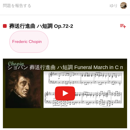
問題を報告する
ゆり
playlist_add
葬送行進曲 ハ短調 Op.72-2
Frederic Chopin
ショパン 葬送行進曲 ハ短調 Funeral March in C minor 