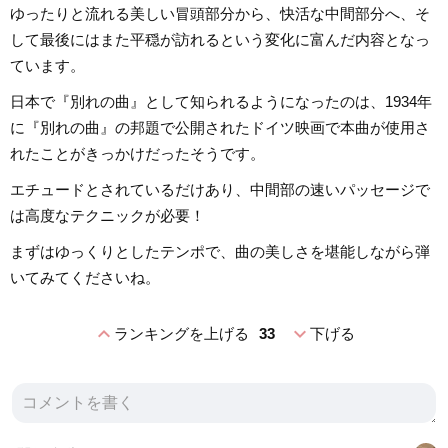
ゆったりと流れる美しい冒頭部分から、快活な中間部分へ、そ
して最後にはまた平穏が訪れるという変化に富んだ内容となっ
ています。
日本で『別れの曲』として知られるようになったのは、1934年
に『別れの曲』の邦題で公開されたドイツ映画で本曲が使用さ
れたことがきっかけだったそうです。
エチュードとされているだけあり、中間部の速いパッセージで
は高度なテクニックが必要！
まずはゆっくりとしたテンポで、曲の美しさを堪能しながら弾
いてみてくださいね。
expand_less
expand_more
ランキングを上げる
33
下げる