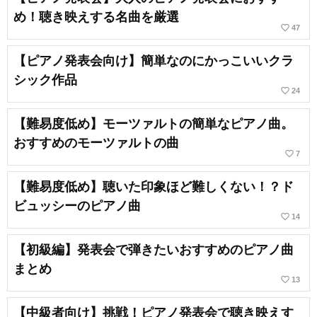
め！聴き映えする名曲を厳選
favorite_border
47
【ピアノ発表会向け】簡単なのにかっこいいクラ
シック作品
favorite_border
24
【難易度低め】モーツァルトの簡単なピアノ曲。
おすすめのモーツァルトの曲
favorite_border
7
【難易度低め】聴いた印象ほど難しくない！？ド
ビュッシーのピアノ曲
favorite_border
14
【初級編】発表会で弾きたいおすすめのピアノ曲
まとめ
favorite_border
13
【中級者向け】挑戦！ピアノ発表会で聴き映えす