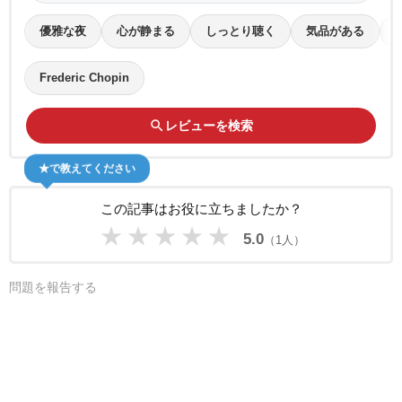
優雅な夜
心が静まる
しっとり聴く
気品がある
Frederic Chopin
search
レビューを検索
★で教えてください
この記事はお役に立ちましたか？
★
★
★
★
★
5.0
（1人）
問題を報告する