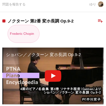
問題を報告する
ゆり
playlist_add
ノクターン 第2番 変ホ長調 Op.9-2
Frederic Chopin
ショパン／ノクターン 変ホ長調 Op.9-2