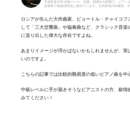
平成音楽大学 作曲コース。作曲・指揮を出田敬三、ピアノ
佐賀県で地域活性化に努めています。九州各地の吹奏楽、オ
本市で行われたプロのゲーム・アニメ音楽のオーケストラ
ントラバスで参加。2016年CAPCOM九州ツアーではオ
ーム・アニメ演奏楽団「エリシオン・フィルハーモニー・
ロシアが生んだ大作曲家、ピョートル・チャイコフ
どを担当しています。
して「三大交響曲」や協奏曲など、クラシック音楽
に送り出した偉大な存在ですよね。
あまりイメージが浮かばないかもしれませんが、実
いのですよ。
こちらの記事では比較的難易度の低いピアノ曲を中
中級レベルに手が届きそうなピアニストの方、叙情
みてください！