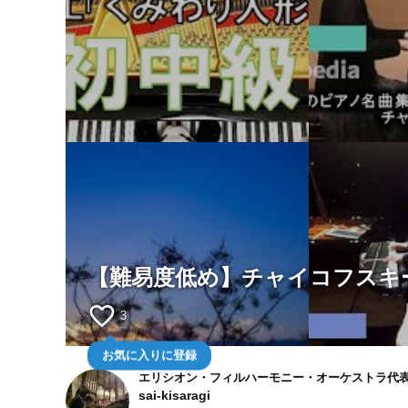
【難易度低め】チャイコフスキ
favorite_border
3
お気に入りに登録
エリシオン・フィルハーモニー・オーケストラ代
sai-kisaragi