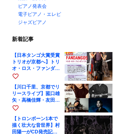
ピアノ発表会
電子ピアノ・エレピ
ジャズピアノ
新着記事
【日本タンゴ大賞受賞
トリオが京都へ】トリ
オ・ロス・ファンダン
ゴスが10月9日にRAG
favorite_border
で公演
【川口千里、京都でリ
リースライブ】菰口雄
矢・高橋佳輝・友田ジ
ュンと9月28日にRAG
favorite_border
へ
【トロンボーン1本で
描く壮大な音世界】村
田陽一がCD発売記念