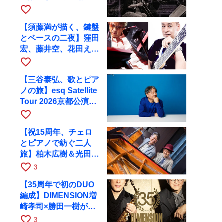
ツアーで9月4日に京
favorite_border
都へ
【須藤満が描く、鍵盤
とベースの二夜】窪田
宏、藤井空、花田えみ
と京都RAGで共演
favorite_border
【三谷泰弘、歌とピア
ノの旅】esq Satellite
Tour 2026京都公演を
10月に開催
favorite_border
【祝15周年、チェロ
とピアノで紡ぐ二人
旅】柏木広樹＆光田健
一が11月12日に京都
favorite_border
3
RAGへ
【35周年で初のDUO
編成】DIMENSION増
崎孝司×勝田一樹が10
月11日に京都RAGへ
favorite_border
3