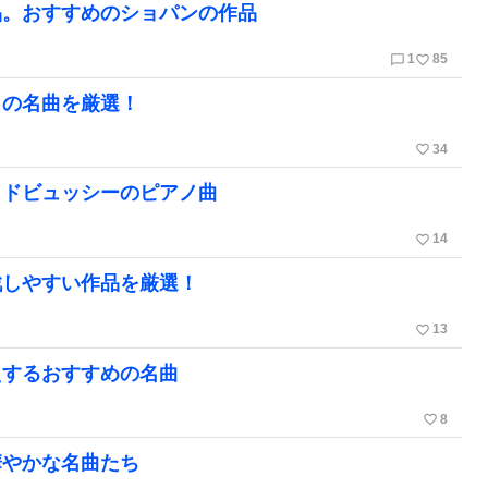
品。おすすめのショパンの作品
chat_bubble_outline
favorite_border
1
85
ノの名曲を厳選！
favorite_border
34
？ドビュッシーのピアノ曲
favorite_border
14
戦しやすい作品を厳選！
favorite_border
13
えするおすすめの名曲
favorite_border
8
華やかな名曲たち