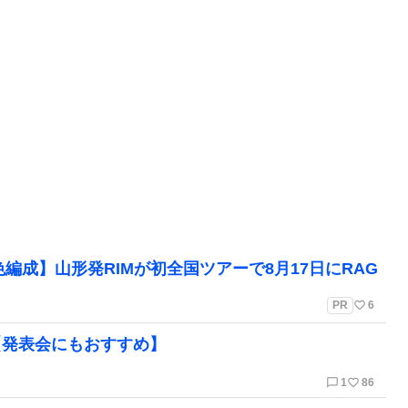
編成】山形発RIMが初全国ツアーで8月17日にRAG
favorite_border
PR
6
【発表会にもおすすめ】
chat_bubble_outline
favorite_border
1
86