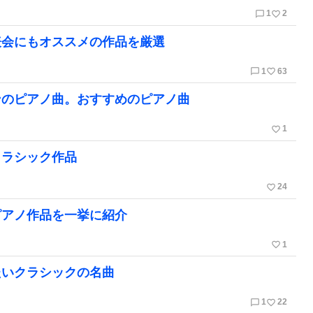
chat_bubble_outline
favorite_border
1
2
表会にもオススメの作品を厳選
chat_bubble_outline
favorite_border
1
63
ンのピアノ曲。おすすめのピアノ曲
favorite_border
1
クラシック作品
favorite_border
24
ピアノ作品を一挙に紹介
favorite_border
1
たいクラシックの名曲
chat_bubble_outline
favorite_border
1
22