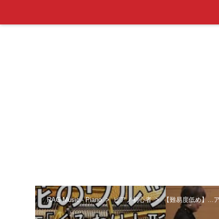
RAG Music - Piano
ピアノ初心者
【難易度低め】..