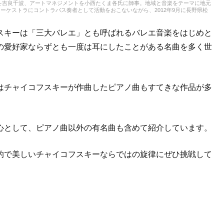
を吉良千波、アートマネジメントを小西たくま各氏に師事。地域と音楽をテーマに地元
ーケストラにコントラバス奏者として活動をおこないながら、2012年9月に長野県松
「エミネンス・オーケストラ」のオーケストラキャンプ「国境なきオーケストラ」にコ
ーケストラメンバーとして参加の他、公演スタッフも担当。現在は佐賀県及び福岡県のゲ
オーケストラ」、「福岡ゲームミュージック吹奏楽団」運営代表、指揮・編曲、広報な
スキーは「三大バレエ」とも呼ばれるバレエ音楽をはじめと
の愛好家ならずとも一度は耳にしたことがある名曲を多く世
はチャイコフスキーが作曲したピアノ曲もすてきな作品が多
心として、ピアノ曲以外の有名曲も含めて紹介しています。
的で美しいチャイコフスキーならではの旋律にぜひ挑戦して