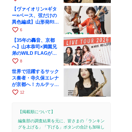
【ヴァイオリン×ギタ
ー×ベース、弦だけの
異色編成】山形発RIM
が初全国ツアーで8月
favorite_border
6
17日にRAGへ
【35年の轟音、京都
へ】山本恭司×満園兄
弟のWILD FLAGが8
月6日にRAGでライブ
favorite_border
8
世界で活躍するサック
ス奏者・寺久保エレナ
が京都へ！カルテッ
ト・ツアー京都公演を
favorite_border
12
10月28日に開催
【掲載順について】
編集部の調査結果を元に、皆さまの「ランキン
グを上げる」「下げる」ボタンの合計も加味し