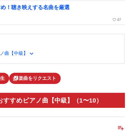
すめ！聴き映えする名曲を厳選
favorite_border
47
expand_more
ノ曲【中級】
library_music
生
楽曲をリクエスト
すすめピアノ曲【中級】（1〜10）
playlist_add