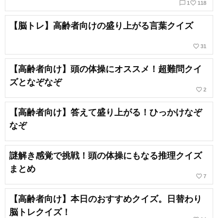
chat_bubble_outline
favorite_border
1
118
【脳トレ】高齢者向けの盛り上がる言葉クイズ
favorite_border
31
【高齢者向け】頭の体操にオススメ！超難問クイ
ズとなぞなぞ
favorite_border
2
【高齢者向け】答えて盛り上がる！ひっかけなぞ
なぞ
謎解き感覚で挑戦！頭の体操にもなる推理クイズ
まとめ
favorite_border
7
【高齢者向け】本日のおすすめクイズ。日替わり
脳トレクイズ！