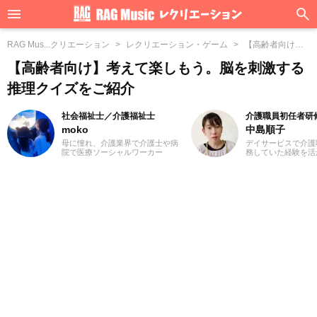
RAG Mus...クリエーション
レクリエーション・ゲーム
【高齢者向け】...
クイズをご紹介
【高齢者向け】考えて楽しもう。脳を刺激する
推理クイズをご紹介
社会福祉士／介護福祉士
介護職員初任者研
moko
中島順子
母に憧れ、介護業界で介護士や病
デイサービスで介護
院で医療ソーシャルワーカー
務していた経験を活
（MSW）をしておりました3児の
福祉系ライターとし
ママ、mokoと申します。前職での
イティングにとどま
経験を活かして、主に介護に関す
ザイン、イラストの
る記事を執筆してまいります。ど
の場を広げたいと思
うぞよろしくお願いいたします。
社会福祉士を目指し
た3人子育てママで