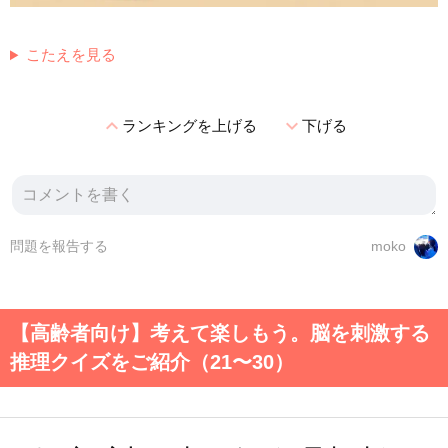
こたえを見る
expand_less
expand_more
ランキングを上げる
下げる
問題を報告する
moko
【高齢者向け】考えて楽しもう。脳を刺激する
推理クイズをご紹介（21〜30）