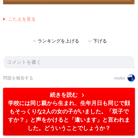
こたえを見る
expand_less
expand_more
ランキングを上げる
下げる
問題を報告する
moko
chevron_right
続きを読む
学校には同じ親から生まれ、生年月日も同じで顔
もそっくりな2人の女の子がいました。「双子で
すか？」と声をかけると「違います」と言われま
した。どういうことでしょうか？