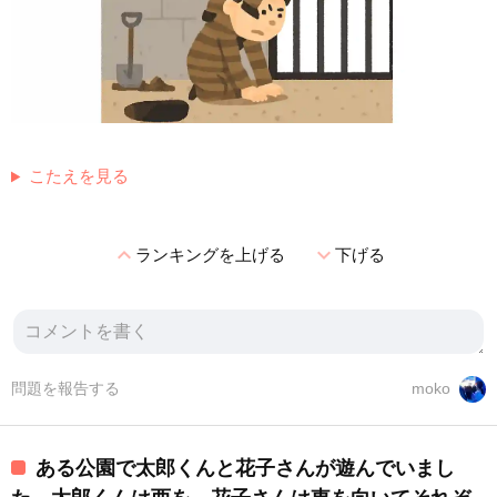
こたえを見る
expand_less
expand_more
ランキングを上げる
下げる
問題を報告する
moko
ある公園で太郎くんと花子さんが遊んでいまし