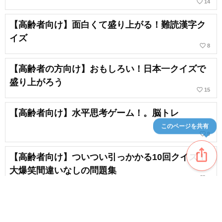
favorite_border
14
【高齢者向け】面白くて盛り上がる！難読漢字ク
イズ
favorite_border
8
【高齢者の方向け】おもしろい！日本一クイズで
盛り上がろう
favorite_border
15
【高齢者向け】水平思考ゲーム！。脳トレ
このページを共有
favorite_border
9
ios_share
【高齢者向け】ついつい引っかかる10回クイズ！
大爆笑間違いなしの問題集
favorite_border
9
【高齢者向け】楽しい脳トレ！盛り上がる頭の体
操