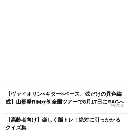
【ヴァイオリン×ギター×ベース、弦だけの異色編
成】山形発RIMが初全国ツアーで8月17日にRAGへ
favorite_border
PR
3
【高齢者向け】楽しく脳トレ！絶対に引っかかる
クイズ集