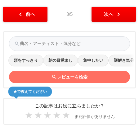
chevron_left
chevron_right
前へ
3/5
次へ
search
頭をすっきり
朝の目覚まし
集中したい
謎解き気分
search
レビューを検索
★で教えてください
この記事はお役に立ちましたか？
★
★
★
★
★
まだ評価がありません