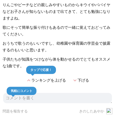
りんごやピーチなどの親しみやすいものからキウイやパパイヤ
などお子さんが知らないものまで出てきて、とても勉強になり
ますよね。
歌にそって簡単な振り付けもあるので一緒に覚えておどってみ
てください。
おうちで歌うのもいいですし、幼稚園や保育園の学芸会で披露
するのもいいと思います。
子供たちが知識をつけながら体を動かせるのでとてもオススメ
な1曲です。
タップで応援！
expand_less
expand_more
ランキングを上げる
下げる
気軽にコメント
問題を報告する
きのしたあやか