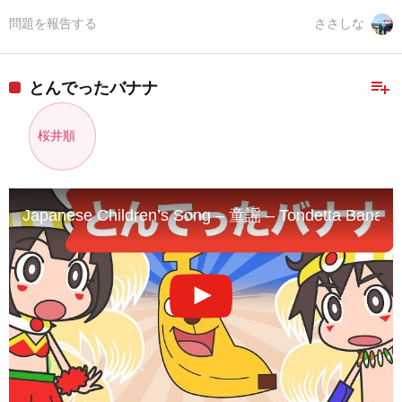
問題を報告する
ささしな
playlist_add
とんでったバナナ
桜井順
Japanese Children’s Song – 童謡 – Tondetta 