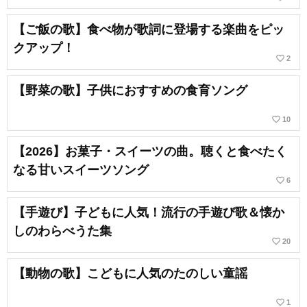
【ご飯の歌】食べ物が歌詞に登場する楽曲をピッ
クアップ！
favorite_border
2
【野菜の歌】子供におすすめの食育ソング
favorite_border
10
【2026】お菓子・スイーツの曲。聴くと食べたく
なる甘いスイーツソング
favorite_border
6
【手遊び】子どもに人気！流行の手遊び歌＆懐か
しのわらべうた集
favorite_border
20
【動物の歌】こどもに人気のたのしい童謡
favorite_border
1