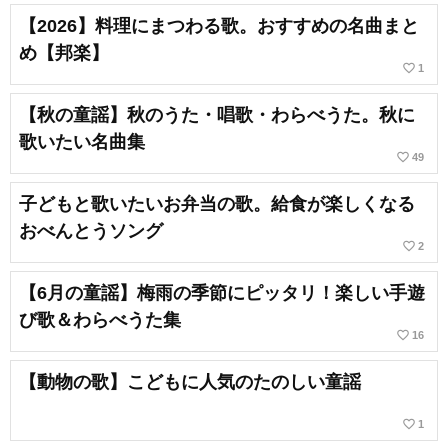
【2026】料理にまつわる歌。おすすめの名曲まと
め【邦楽】
favorite_border
1
【秋の童謡】秋のうた・唱歌・わらべうた。秋に
歌いたい名曲集
favorite_border
49
子どもと歌いたいお弁当の歌。給食が楽しくなる
おべんとうソング
favorite_border
2
【6月の童謡】梅雨の季節にピッタリ！楽しい手遊
び歌＆わらべうた集
favorite_border
16
【動物の歌】こどもに人気のたのしい童謡
favorite_border
1