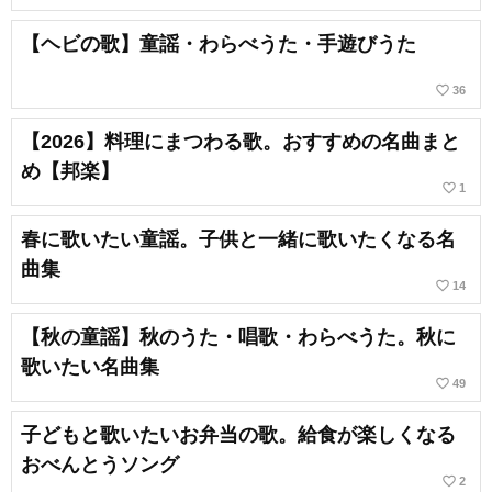
【ヘビの歌】童謡・わらべうた・手遊びうた
favorite_border
36
【2026】料理にまつわる歌。おすすめの名曲まと
め【邦楽】
favorite_border
1
春に歌いたい童謡。子供と一緒に歌いたくなる名
曲集
favorite_border
14
【秋の童謡】秋のうた・唱歌・わらべうた。秋に
歌いたい名曲集
favorite_border
49
子どもと歌いたいお弁当の歌。給食が楽しくなる
おべんとうソング
favorite_border
2