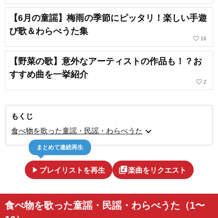
【6月の童謡】梅雨の季節にピッタリ！楽しい手遊
び歌＆わらべうた集
favorite_border
16
【野菜の歌】意外なアーティストの作品も！？お
すすめ曲を一挙紹介
favorite_border
2
もくじ
expand_more
食べ物を歌った童謡・民謡・わらべうた
まとめて連続再生
play_arrow
library_music
プレイリストを再生
楽曲をリクエスト
食べ物を歌った童謡・民謡・わらべうた（1〜