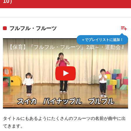
10）
playlist_add
フルフル・フルーツ
＋でプレイリストに追加！
【保育】『フルフル・フルーツ』2歳～・運動会＆発表会
タイトルにもあるようにたくさんのフルーツの名前が曲中に出
てきます。