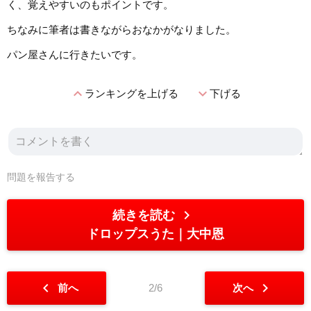
く、覚えやすいのもポイントです。
ちなみに筆者は書きながらおなかがなりました。
パン屋さんに行きたいです。
expand_less
expand_more
ランキングを上げる
下げる
問題を報告する
chevron_right
続きを読む
ドロップスうた
大中恩
chevron_left
chevron_right
前へ
2/6
次へ