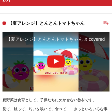
playlist_add
【夏アレンジ】とんとんトマトちゃん
【夏アレンジ】とんとんトマトちゃん ♫ covere
夏野菜は食育として、子供たちに欠かせない教材です。
見て、触って、匂いを嗅いで、食べて……きっといろいろな事