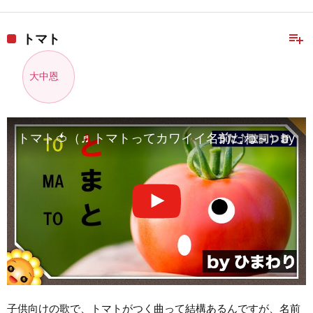
playlist_add
トマト
大中恩
トマト🍅（♬トマトってカワイイ名前だね～）byひま
子供向けの歌で、トマトがつく曲って結構あるんですが、名前