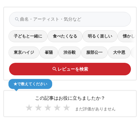
search
子どもと一緒に
食べたくなる
明るく楽しい
懐かしい
東京ハイジ
峯陽
渋谷毅
服部公一
大中恩
桜
search
レビューを検索
★で教えてください
この記事はお役に立ちましたか？
★
★
★
★
★
まだ評価がありません