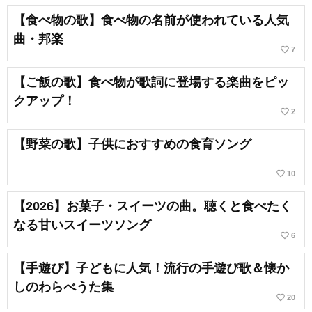
【食べ物の歌】食べ物の名前が使われている人気
曲・邦楽
favorite_border
7
【ご飯の歌】食べ物が歌詞に登場する楽曲をピッ
クアップ！
favorite_border
2
【野菜の歌】子供におすすめの食育ソング
favorite_border
10
【2026】お菓子・スイーツの曲。聴くと食べたく
なる甘いスイーツソング
favorite_border
6
【手遊び】子どもに人気！流行の手遊び歌＆懐か
しのわらべうた集
favorite_border
20