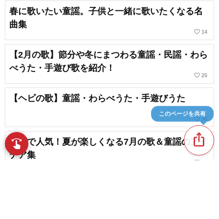
春に歌いたい童謡。子供と一緒に歌いたくなる名
曲集
favorite_border
14
【2月の歌】節分や冬にまつわる童謡・民謡・わら
べうた・手遊び歌を紹介！
favorite_border
25
【ヘビの歌】童謡・わらべうた・手遊びうた
このページを共有
favorite_border
36
ios_share
保育で人気！夏が楽しくなる7月の歌＆童謡のアイ
swipe
指先で音楽をブラウズ
デア集
favorite_border
16
12月の童謡・民謡・わらべうた。楽しい冬の手遊
び歌
favorite_border
13