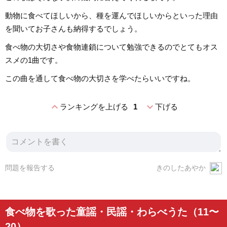
動物に食べてほしいから、種を運んでほしいからといった理由
を聞いてお子さんも納得するでしょう。
食べ物の大切さや食物連鎖について勉強できるのでとてもオス
スメの1曲です。
この曲を通して食べ物の大切さを学べたらいいですね。
expand_less
expand_more
ランキングを上げる
1
下げる
問題を報告する
きのしたあやか
食べ物を歌った童謡・民謡・わらべうた（11〜
20）