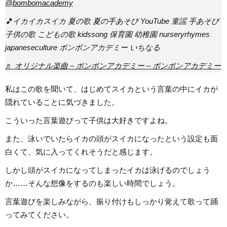
@bombomacademy
🎵イカイカスイカ 夏の歌 夏の手あそび YouTube 童謡 手あそび
子供の歌 こどもの歌 kidssong 保育園 幼稚園 nurseryrhymes
japaneseculture ボンボンアカデミー いちなる
♬ オリジナル楽曲 – ボンボンアカデミー – ボンボンアカデミー
私はこの歌を聞いて、はじめてスイカという言葉の中にイカが
隠れていることに気づきました。
こういった言葉遊びって子供は大好きですよね。
また、泳いでいたらイカの頭がスイカになったという設定も面
白くて、気に入ってくれそうだと感じます。
しかし頭がスイカになってしまったイカは泳げるのでしょう
か……そんな想像をするのも楽しい時間でしょう。
言葉遊びを楽しみながら、振り付けもしっかり覚えて歌って踊
ってみてください。