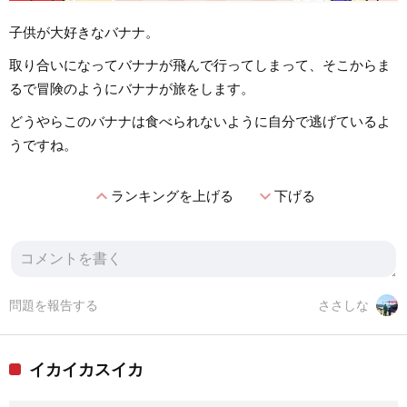
子供が大好きなバナナ。
取り合いになってバナナが飛んで行ってしまって、そこからま
るで冒険のようにバナナが旅をします。
どうやらこのバナナは食べられないように自分で逃げているよ
うですね。
expand_less
expand_more
ランキングを上げる
下げる
問題を報告する
ささしな
イカイカスイカ