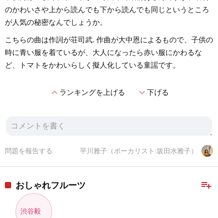
のかわいさや上から読んでも下から読んでも同じというところ
が人気の秘密なんでしょうか。
こちらの曲は作詞が荘司武. 作曲が大中恩によるもので、子供の
時に青い服を着ているが、大人になったら赤い服にかわるな
ど、トマトをかわいらしく擬人化している童謡です。
expand_less
expand_more
ランキングを上げる
下げる
問題を報告する
平川雅子（ボーカリスト:坂田水雅子）
playlist_add
おしゃれフルーツ
渋谷毅