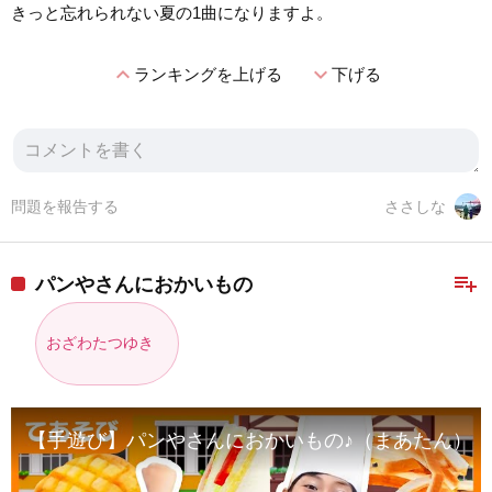
きっと忘れられない夏の1曲になりますよ。
expand_less
expand_more
ランキングを上げる
下げる
問題を報告する
ささしな
playlist_add
パンやさんにおかいもの
おざわたつゆき
【手遊び】パンやさんにおかいもの♪（まあたん）