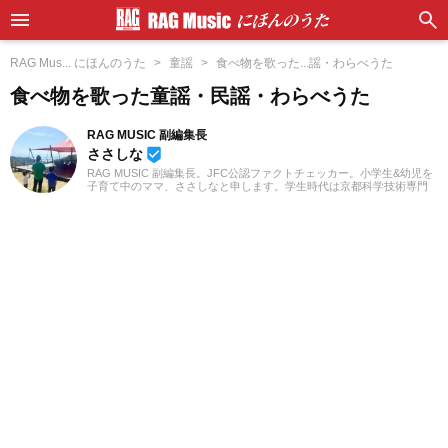
RAG Mus... にほんのうた
童謡
食べ物を歌った...謡・わらべうた
食べ物を歌った童謡・民謡・わらべうた
RAG MUSIC 副編集長
ささしな
beenhere
RAG MUSIC 副編集長。JFC公認ファクトチェッカー。小学生&幼児を
子育て中のママ、ささしなと申します。学生時代は京都科学技術専門
学校で音響・照明・映像技術など幅広く学び、総合的な舞台演出から
クリエイティブな表現力の基礎まで身につけました。卒業後は現職で
ある音楽制作会社に入社し、現在に至るまで一貫して制作畑にて経験
を積み、音楽を軸に多様な業務に取り組んでいます。現在は自分なり
に子育てについて学んだこと、日々子供と向き合う中で感じたことや
知ったことを活かしながら、子供向けの記事を中心に担当していま
す。少しでもみなさんのお役に立てれば幸いです！