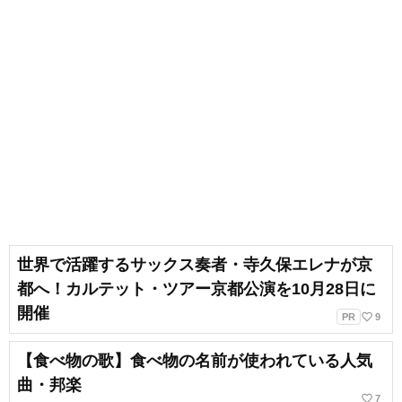
世界で活躍するサックス奏者・寺久保エレナが京
都へ！カルテット・ツアー京都公演を10月28日に
開催
favorite_border
PR
9
【食べ物の歌】食べ物の名前が使われている人気
曲・邦楽
favorite_border
7