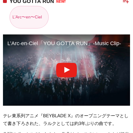
playlist_add
YOU GOTTA RUN
NEW!
L’Arc〜en〜Ciel
L’Arc-en-Ciel「YOU GOTTA RUN」-Music Clip-
テレ東系列アニメ『BEYBLADE X』のオープニングテーマとし
て書き下ろされた、ラルクとしては約3年ぶりの曲です。