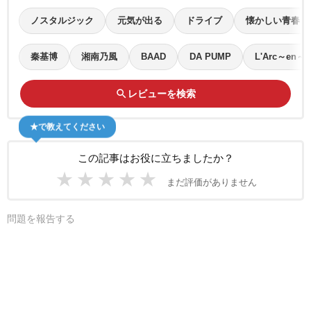
ノスタルジック
元気が出る
ドライブ
懐かしい青春
秦基博
湘南乃風
BAAD
DA PUMP
L'Arc～en～C
search
レビューを検索
★で教えてください
この記事はお役に立ちましたか？
★
★
★
★
★
まだ評価がありません
問題を報告する