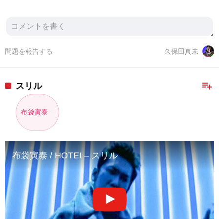
問題を報告する
久保田真未
playlist_add
スリル
布袋寅泰
布袋寅泰 / HOTEI – スリル