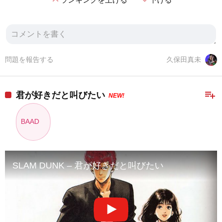
expand_less
expand_more
問題を報告する
久保田真未
playlist_add
君が好きだと叫びたい
NEW!
BAAD
SLAM DUNK – 君が好きだと叫びたい