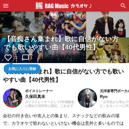
素敵なカラオケソング
【音痴さん集まれ】歌に自信がない方
でも歌いやすい曲【40代男性】
favorite_border
chat_bubble_outline
最終更新：
2026/7/24
22
1
お気に入りに登録
【音痴さん集まれ】歌に自信がない方でも歌い
やすい曲【40代男性】
ボイストレーナー
元洋楽専門ボーカ
久保田真未
Ryo
ボイストレーナーとして7年間教室
「小手先から学んで
に務めて2025年に独立。これまで
む」をモットーに洋
に総勢300名以上の指導にあたって
カル講師を経験。1
きました。私が講師を始めたキッ
楽＝英語」という概
会社の付き合いや友人との集まり、スナックなどの飲みの場
カケは興味本位でした(笑)。仕事を
じ、世界中の楽曲を
探していた時に「ボーカルのイン
た。現在では80ヵ
で、カラオケで歌わないといけない機会は意外と多いものでは
ストラクター」という求人を発見
聴き漁り、個人で楽
し、「なんだこれは！」と思って
グを運営。普段はヌ