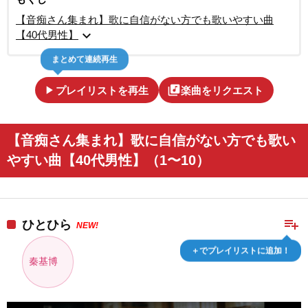
【音痴さん集まれ】歌に自信がない方でも歌いやすい曲
expand_more
【40代男性】
まとめて連続再生
play_arrow
library_music
プレイリストを再生
楽曲をリクエスト
【音痴さん集まれ】歌に自信がない方でも歌い
やすい曲【40代男性】（1〜10）
playlist_add
ひとひら
NEW!
＋でプレイリストに追加！
秦基博