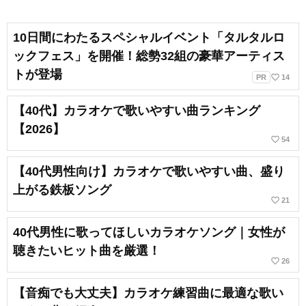
10日間にわたるスペシャルイベント「タルタルロ
ックフェス」を開催！総勢32組の豪華アーティス
トが登場
favorite_border
PR
14
【40代】カラオケで歌いやすい曲ランキング
【2026】
favorite_border
54
【40代男性向け】カラオケで歌いやすい曲、盛り
上がる鉄板ソング
favorite_border
21
40代男性に歌ってほしいカラオケソング｜女性が
聴きたいヒット曲を厳選！
favorite_border
26
【音痴でも大丈夫】カラオケ練習曲に最適な歌い