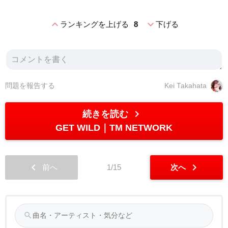
expand_less
expand_more
ランキングを上げる
8
下げる
問題を報告する
Kei Takahata
chevron_right
続きを読む
GET WILD
TM NETWORK
chevron_left
chevron_right
前へ
1/15
次へ
search