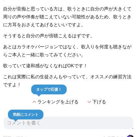
自分が音痴と思っている方は、歌うときに自分の声が大きくて
周りの声や伴奏が聴こえていない可能性があるため、歌うとき
に方耳をおさえてあげるといいですよ。
そうすると自分の声が倍聴こえるはずです。
あとはカラオケバージョンではなく、歌入りを何度も聴きなが
らご本人と一緒に歌ってみてください。
歌っていて違和感がなくなればOKです！
これは実際に私の生徒さんもやっていて、オススメの練習方法
ですよ！
タップで応援！
expand_less
expand_more
ランキングを上げる
下げる
気軽にコメント