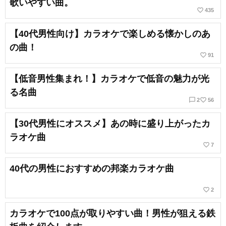
歌いやすい曲。
favorite_border
435
【40代男性向け】カラオケで楽しめる懐かしのあ
の曲！
favorite_border
91
【低音男性集まれ！】カラオケで低音の魅力が光
る名曲
chat_bubble_outline
favorite_border
2
56
【30代男性にオススメ】あの時に盛り上がったカ
ラオケ曲
favorite_border
7
40代の男性におすすめの邦楽カラオケ曲
favorite_border
2
カラオケで100点が取りやすい曲！男性が狙える鉄