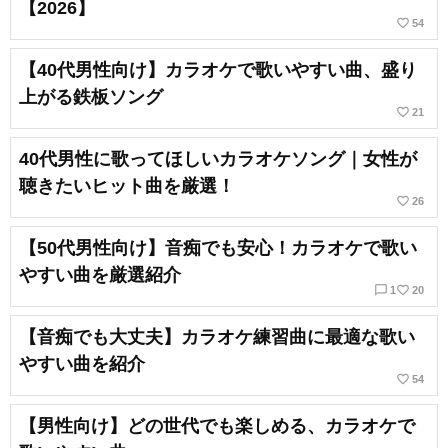
【2026】
favorite_border
54
【40代男性向け】カラオケで歌いやすい曲、盛り
上がる鉄板ソング
favorite_border
21
40代男性に歌ってほしいカラオケソング｜女性が
聴きたいヒット曲を厳選！
favorite_border
26
【50代男性向け】音痴でも安心！カラオケで歌い
やすい曲を厳選紹介
chat_bubble_outline
favorite_border
1
20
【音痴でも大丈夫】カラオケ練習曲に最適な歌い
やすい曲を紹介
favorite_border
54
【男性向け】どの世代でも楽しめる、カラオケで