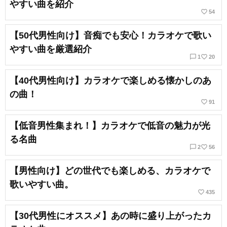
やすい曲を紹介
favorite_border
54
【50代男性向け】音痴でも安心！カラオケで歌い
やすい曲を厳選紹介
chat_bubble_outline
favorite_border
1
20
【40代男性向け】カラオケで楽しめる懐かしのあ
の曲！
favorite_border
91
【低音男性集まれ！】カラオケで低音の魅力が光
る名曲
chat_bubble_outline
favorite_border
2
56
【男性向け】どの世代でも楽しめる、カラオケで
歌いやすい曲。
favorite_border
435
【30代男性にオススメ】あの時に盛り上がったカ