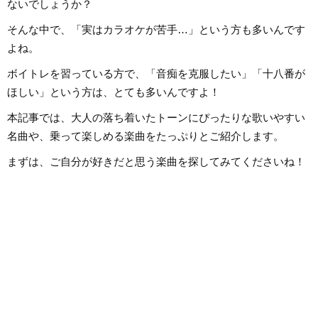
ないでしょうか？
勢いで応募したんです。こうして
コ、ボレロ、カンツ
私は知識0の状態で講師になったの
などのジャンルをよ
で、誰よりも研修を受け、自分で
あなたが求める1曲
そんな中で、「実はカラオケが苦手…」という方も多いんです
もたくさん勉強しました。自分が
記事を更新してまい
学んだことを実際に生徒さんに教
よね。
えていくと生徒さんの反応がかな
り良く、その時にやりがいを感じ
ボイトレを習っている方で、「音痴を克服したい」「十八番が
ます！私は講師として指導する中
で、生徒さんと一緒に成長できて
ほしい」という方は、とても多いんですよ！
いる瞬間がたまらなく好きです。
音楽活動としては、高校から今で
も吹奏楽でベースを弾いていま
本記事では、大人の落ち着いたトーンにぴったりな歌いやすい
す。ベースボーカルでバンドをし
ていたり、ボーカルのみで声をか
名曲や、乗って楽しめる楽曲をたっぷりとご紹介します。
けていただいたりと、ライブ活動
もしています！ボイトレをしてい
く上で、声を出していつまでも健
まずは、ご自分が好きだと思う楽曲を探してみてくださいね！
康で美しくありたいです！