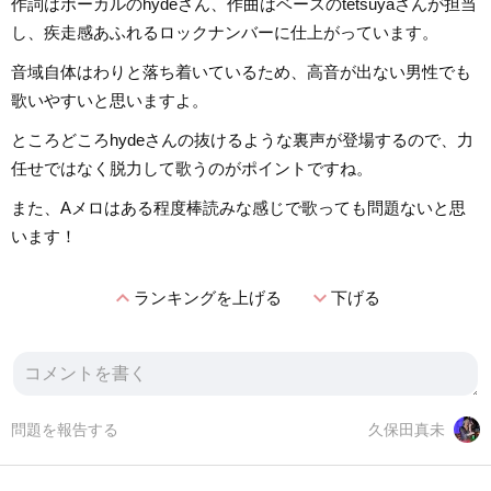
作詞はボーカルのhydeさん、作曲はベースのtetsuyaさんが担当
し、疾走感あふれるロックナンバーに仕上がっています。
音域自体はわりと落ち着いているため、高音が出ない男性でも
歌いやすいと思いますよ。
ところどころhydeさんの抜けるような裏声が登場するので、力
任せではなく脱力して歌うのがポイントですね。
また、Aメロはある程度棒読みな感じで歌っても問題ないと思
います！
expand_less
expand_more
ランキングを上げる
下げる
問題を報告する
久保田真未