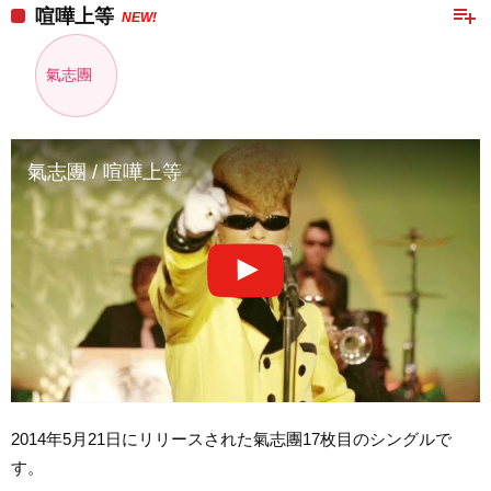
playlist_add
喧嘩上等
NEW!
氣志團
氣志團 / 喧嘩上等
2014年5月21日にリリースされた氣志團17枚目のシングルで
す。