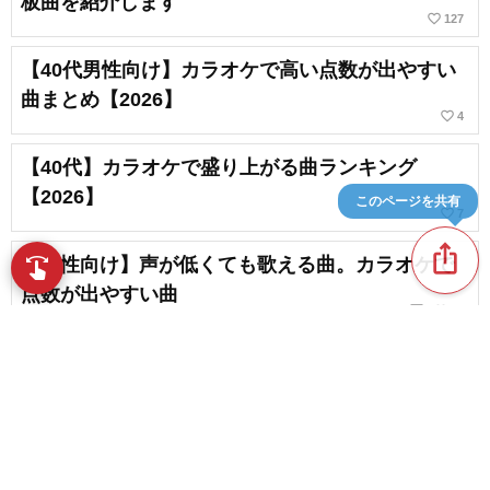
板曲を紹介します
favorite_border
127
【40代男性向け】カラオケで高い点数が出やすい
曲まとめ【2026】
favorite_border
4
【40代】カラオケで盛り上がる曲ランキング
【2026】
このページを共有
favorite_border
7
ios_share
【男性向け】声が低くても歌える曲。カラオケで
swipe
指先で音楽をブラウズ
点数が出やすい曲
chat_bubble_outline
favorite_border
1
13
【40代女性】音痴の方でも明るい曲調で楽しも
う！世代曲～最新曲
favorite_border
56
content_copy
【男性必見】これを歌っていればカラオケ上達間
違いなし