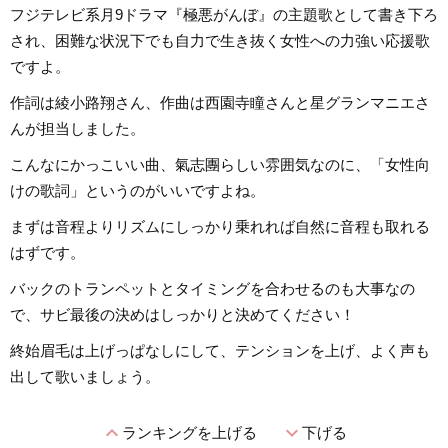
フジテレビ系月9ドラマ『極悪がんぼ』の主題歌として書き下ろ
され、困難な状況下でも自力で生き抜く女性への力強い応援歌
ですよ。
作詞は綾小路翔さん、作曲は西園寺瞳さんと星グランマニエさ
んが担当しました。
こんなにかっこいい曲、氣志團らしい雰囲気なのに、「女性向
けの歌詞」というのがいいですよね。
まずは音程よりリズムにしっかり乗れれば自然に音程も取れる
はずです。
バックのトランペットとタイミングを合わせるのも大事なの
で、サビ最後の決めはしっかりと決めてください！
終始眉毛は上げっぱなしにして、テンションを上げ、よく声も
出して歌いましょう。
expand_less
expand_more
ランキングを上げる
下げる