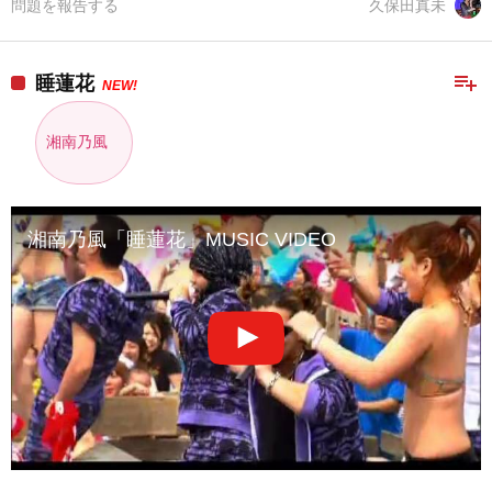
問題を報告する
久保田真未
playlist_add
睡蓮花
NEW!
湘南乃風
湘南乃風「睡蓮花」MUSIC VIDEO