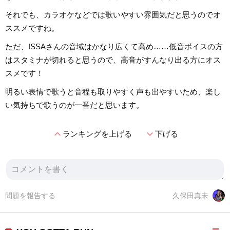
それでも、カラオケなどでは歌いやすい雰囲気だと思うのでオ
ススメですね。
ただ、ISSAさんの音域はかなり広くて高め……低音ボイスの方
はスタミナが切れると思うので、高音がすんなり出る方にオス
スメです！
明るい表情で歌うと音程も取りやすく声も出やすいため、楽し
い気持ちで歌うのが一番だと思います。
expand_less
expand_more
ランキングを上げる
下げる
問題を報告する
久保田真未