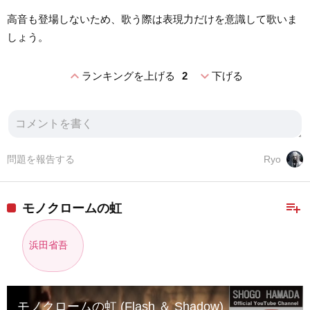
高音も登場しないため、歌う際は表現力だけを意識して歌いま
しょう。
expand_less
expand_more
ランキングを上げる
2
下げる
問題を報告する
Ryo
playlist_add
モノクロームの虹
浜田省吾
モノクロームの虹 (Flash ＆ Shadow)