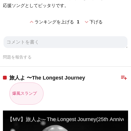
応援ソングとしてピッタリです。
expand_less
expand_more
ランキングを上げる
1
下げる
問題を報告する
playlist_add
旅人よ 〜The Longest Journey
爆風スランプ
【MV】旅人よ～The Longest Journey(25th Anniversar