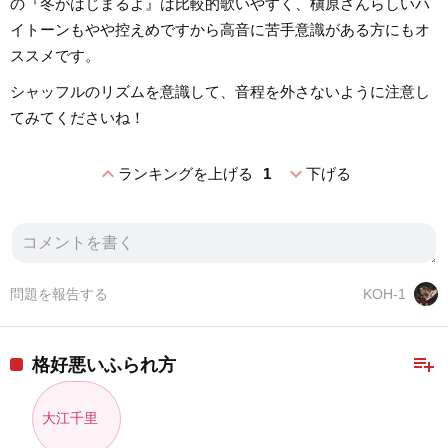
の『冬がはじまるよ』は比較的歌いやすく、槇原さんらしいハ
イトーンもやや控えめですから高音に苦手意識がある方にもオ
ススメです。
シャッフルのリズムを意識して、音程を外さないように注意し
てみてくださいね！
expand_less
expand_more
ランキングを上げる
1
下げる
問題を報告する
KOH-1
playlist_add
格好悪いふられ方
大江千里