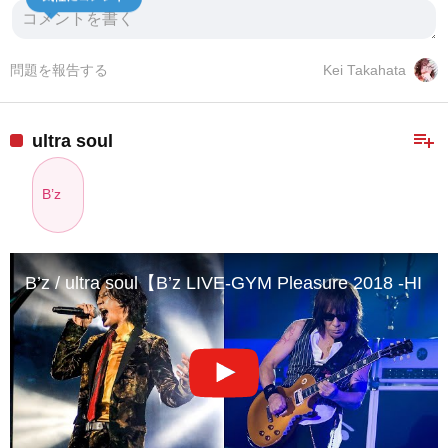
問題を報告する
Kei Takahata
playlist_add
ultra soul
B’z
B’z / ultra soul【B’z LIVE-GYM Pleasure 2018 -HI