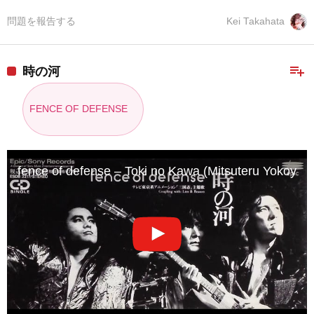
問題を報告する
Kei Takahata
playlist_add
時の河
FENCE OF DEFENSE
fence of defense – Toki no Kawa (Mitsuteru Yokoya