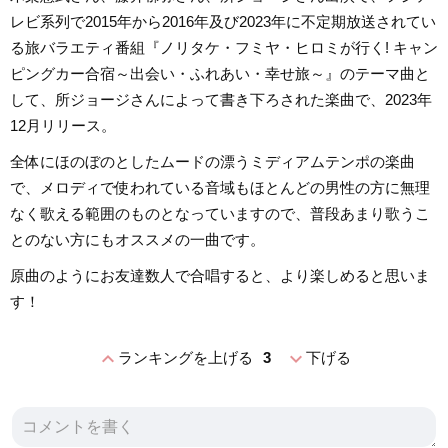
レビ系列で2015年から2016年及び2023年に不定期放送されてい
る旅バラエティ番組『ノリタケ・フミヤ・ヒロミが行く! キャン
ピングカー合宿～出会い・ふれあい・幸せ旅～』のテーマ曲と
して、所ジョージさんによって書き下ろされた楽曲で、2023年
12月リリース。
全体にほのぼのとしたムードの漂うミディアムテンポの楽曲
で、メロディで使われている音域もほとんどの男性の方に無理
なく歌える範囲のものとなっていますので、普段あまり歌うこ
とのない方にもオススメの一曲です。
原曲のようにお友達数人で合唱すると、より楽しめると思いま
す！
expand_less
expand_more
ランキングを上げる
3
下げる