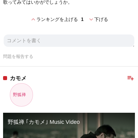
歌ってみてはいかがでしょうか。
expand_less
expand_more
ランキングを上げる
1
下げる
問題を報告する
playlist_add
カモメ
野狐禅
野狐禅 ｢カモメ｣ Music Video