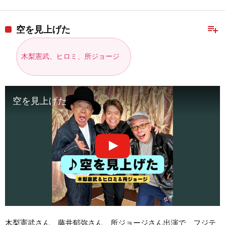
playlist_add
空を見上げた
木梨憲武、ヒロミ、所ジョージ
空を見上げた
木梨憲武さん、藤井郁弥さん、所ジョージさん出演で、フジテ