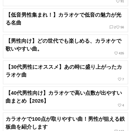
favorite_border
91
【低音男性集まれ！】カラオケで低音の魅力が光
る名曲
chat_bubble_outline
favorite_border
2
56
【男性向け】どの世代でも楽しめる、カラオケで
歌いやすい曲。
favorite_border
435
【30代男性にオススメ】あの時に盛り上がったカ
ラオケ曲
favorite_border
7
【40代男性向け】カラオケで高い点数が出やすい
曲まとめ【2026】
favorite_border
4
カラオケで100点が取りやすい曲！男性が狙える鉄
板曲を紹介します