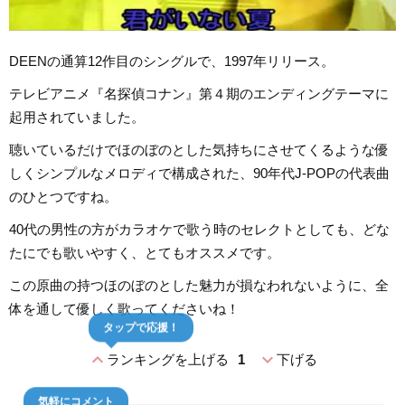
DEENの通算12作目のシングルで、1997年リリース。
テレビアニメ『名探偵コナン』第４期のエンディングテーマに
起用されていました。
聴いているだけでほのぼのとした気持ちにさせてくるような優
しくシンプルなメロディで構成された、90年代J-POPの代表曲
のひとつですね。
40代の男性の方がカラオケで歌う時のセレクトとしても、どな
たにでも歌いやすく、とてもオススメです。
この原曲の持つほのぼのとした魅力が損なわれないように、全
体を通して優しく歌ってくださいね！
タップで応援！
expand_less
expand_more
ランキングを上げる
1
下げる
気軽にコメント