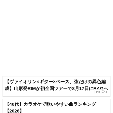
も吹奏楽でベースを弾いていま
す。ベースボーカルでバンドをし
ていたり、ボーカルのみで声をか
けていただいたりと、ライブ活動
もしています！ボイトレをしてい
く上で、声を出していつまでも健
康で美しくありたいです！
【ヴァイオリン×ギター×ベース、弦だけの異色編
成】山形発RIMが初全国ツアーで8月17日にRAGへ
favorite_border
PR
4
【40代】カラオケで歌いやすい曲ランキング
【2026】