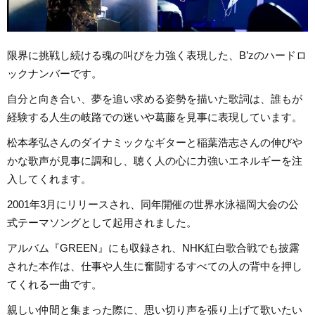
限界に挑戦し続ける魂の叫びを力強く表現した、B’zのハードロ
ックナンバーです。
自分と向き合い、夢を追い求める姿勢を描いた歌詞は、誰もが
経験する人生の岐路での迷いや葛藤を見事に表現しています。
松本孝弘さんのダイナミックなギターと稲葉浩志さんの伸びや
かな歌声が見事に調和し、聴く人の心に力強いエネルギーを注
入してくれます。
2001年3月にリリースされ、同年開催の世界水泳福岡大会の公
式テーマソングとして起用されました。
アルバム『GREEN』にも収録され、NHK紅白歌合戦でも披露
された本作は、仕事や人生に奮闘するすべての人の背中を押し
てくれる一曲です。
親しい仲間と集まった際に、思い切り声を張り上げて歌いたい