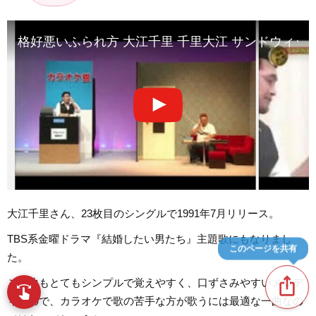
格好悪いふられ方 大江千里 千里大江 サンドウィッ
大江千里さん、23枚目のシングルで1991年7月リリース。
TBS系金曜ドラマ『結婚したい男たち』主題歌にもなりまし
このページを共有
た。
ios_share
この曲もとてもシンプルで覚えやすく、口ずさみやすいメロデ
swipe
指先で音楽をブラウズ
ィなので、カラオケで歌の苦手な方が歌うには最適な一曲なの