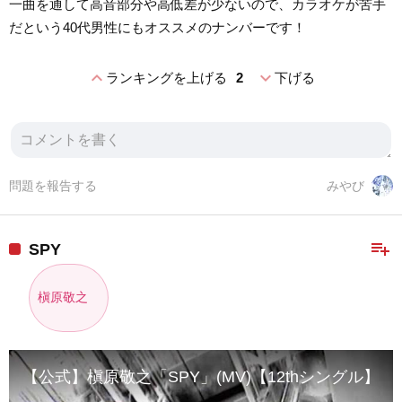
一曲を通して高音部分や高低差が少ないので、カラオケが苦手
だという40代男性にもオススメのナンバーです！
expand_less
expand_more
ランキングを上げる
2
下げる
問題を報告する
みやび
playlist_add
SPY
槇原敬之
【公式】槇原敬之「SPY」(MV)【12thシングル】 (1994年