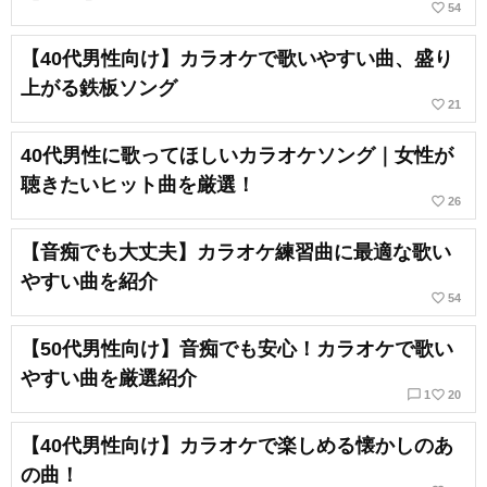
favorite_border
54
【40代男性向け】カラオケで歌いやすい曲、盛り
上がる鉄板ソング
favorite_border
21
40代男性に歌ってほしいカラオケソング｜女性が
聴きたいヒット曲を厳選！
favorite_border
26
【音痴でも大丈夫】カラオケ練習曲に最適な歌い
やすい曲を紹介
favorite_border
54
【50代男性向け】音痴でも安心！カラオケで歌い
やすい曲を厳選紹介
chat_bubble_outline
favorite_border
1
20
【40代男性向け】カラオケで楽しめる懐かしのあ
の曲！