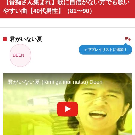
【音痴さん集まれ】歌に自信がない方でも歌い
やすい曲【40代男性】（81〜90）
playlist_add
君がいない夏
＋でプレイリストに追加！
DEEN
君がいない夏 (Kimi ga inai natsu) Deen