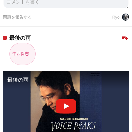
問題を報告する
Ryo
playlist_add
最後の雨
中西保志
最後の雨