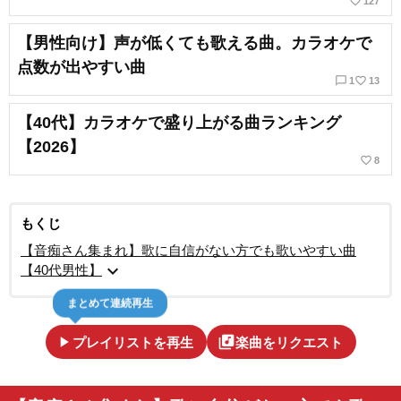
favorite_border
127
【男性向け】声が低くても歌える曲。カラオケで
点数が出やすい曲
chat_bubble_outline
favorite_border
1
13
【40代】カラオケで盛り上がる曲ランキング
【2026】
favorite_border
8
もくじ
【音痴さん集まれ】歌に自信がない方でも歌いやすい曲
expand_more
【40代男性】
まとめて連続再生
play_arrow
library_music
プレイリストを再生
楽曲をリクエスト