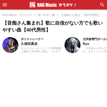
RAG Music - カラオケ♪
歌いやすい曲
【音痴さん集ま...【40代男性】
【音痴さん集まれ】歌に自信がない方でも歌い
やすい曲【40代男性】
ボイストレーナー
元洋楽専門ボーカ
久保田真未
Ryo
ボイストレーナーとして7年間教室
「小手先から学んで
に務めて2025年に独立。これまで
む」をモットーに洋
に総勢300名以上の指導にあたって
カル講師を経験。1
きました。私が講師を始めたキッ
楽＝英語」という概
カケは興味本位でした(笑)。仕事を
じ、世界中の楽曲を
探していた時に「ボーカルのイン
た。現在では80ヵ
ストラクター」という求人を発見
聴き漁り、個人で楽
し、「なんだこれは！」と思って
グを運営。普段はヌ
勢いで応募したんです。こうして
コ、ボレロ、カンツ
私は知識0の状態で講師になったの
などのジャンルをよ
で、誰よりも研修を受け、自分で
あなたが求める1曲
もたくさん勉強しました。自分が
記事を更新してまい
学んだことを実際に生徒さんに教
えていくと生徒さんの反応がかな
り良く、その時にやりがいを感じ
ます！私は講師として指導する中
で、生徒さんと一緒に成長できて
いる瞬間がたまらなく好きです。
音楽活動としては、高校から今で