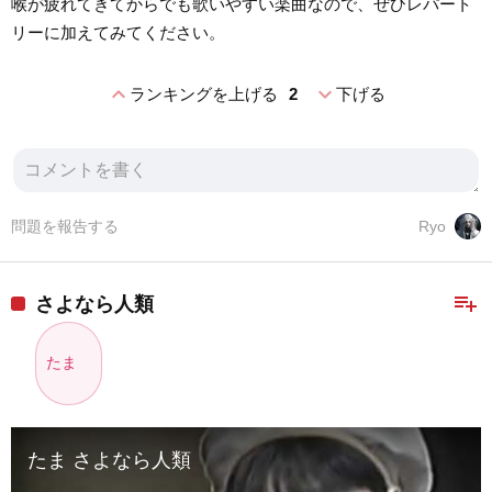
喉が疲れてきてからでも歌いやすい楽曲なので、ぜひレパート
リーに加えてみてください。
expand_less
expand_more
ランキングを上げる
2
下げる
問題を報告する
Ryo
playlist_add
さよなら人類
たま
たま さよなら人類