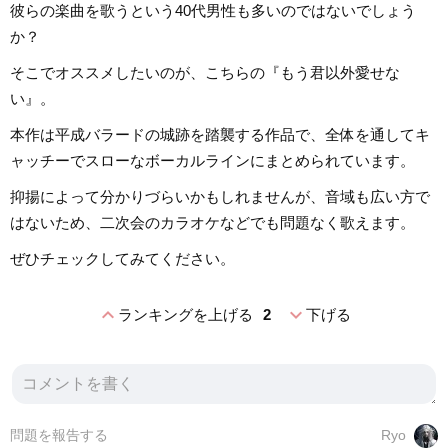
彼らの楽曲を歌うという40代男性も多いのではないでしょう
か？
そこでオススメしたいのが、こちらの『もう君以外愛せな
い』。
本作は平成バラードの城跡を踏襲する作品で、全体を通してキ
ャッチーでスローなボーカルラインにまとめられています。
抑揚によって分かりづらいかもしれませんが、音域も広い方で
はないため、二次会のカラオケなどでも問題なく歌えます。
ぜひチェックしてみてください。
expand_less
expand_more
ランキングを上げる
2
下げる
問題を報告する
Ryo