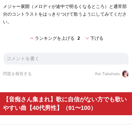
メジャー展開（メロディが途中で明るくなるところ）と通常部
分のコントラストをはっきりつけて歌うようにしてみてくださ
い。
expand_less
expand_more
ランキングを上げる
2
下げる
問題を報告する
Kei Takahata
【音痴さん集まれ】歌に自信がない方でも歌い
やすい曲【40代男性】（91〜100）