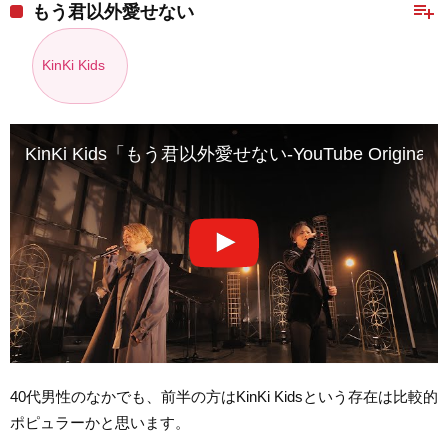
playlist_add
もう君以外愛せない
KinKi Kids
KinKi Kids「もう君以外愛せない-YouTube Original L
40代男性のなかでも、前半の方はKinKi Kidsという存在は比較的
ポピュラーかと思います。