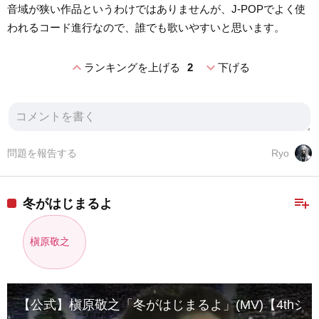
音域が狭い作品というわけではありませんが、J-POPでよく使
われるコード進行なので、誰でも歌いやすいと思います。
expand_less
expand_more
ランキングを上げる
2
下げる
問題を報告する
Ryo
playlist_add
冬がはじまるよ
槇原敬之
【公式】槇原敬之「冬がはじまるよ」(MV)【4thシングル】 (199