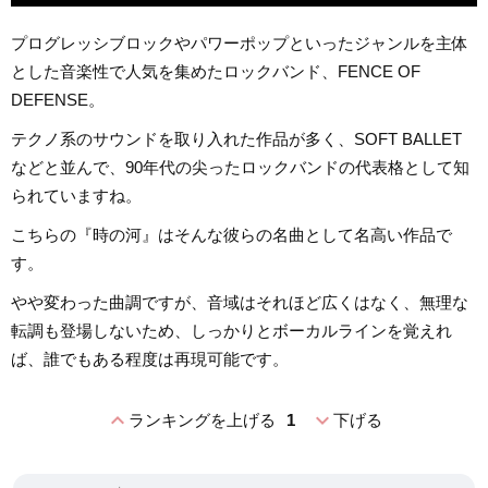
プログレッシブロックやパワーポップといったジャンルを主体
とした音楽性で人気を集めたロックバンド、FENCE OF
DEFENSE。
テクノ系のサウンドを取り入れた作品が多く、SOFT BALLET
などと並んで、90年代の尖ったロックバンドの代表格として知
られていますね。
こちらの『時の河』はそんな彼らの名曲として名高い作品で
す。
やや変わった曲調ですが、音域はそれほど広くはなく、無理な
転調も登場しないため、しっかりとボーカルラインを覚えれ
ば、誰でもある程度は再現可能です。
expand_less
expand_more
ランキングを上げる
1
下げる