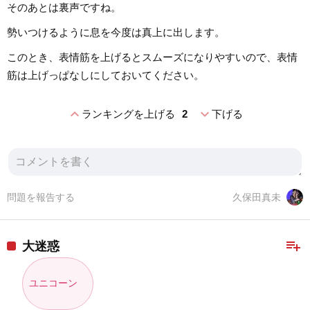
そのあとは裏声ですね。
勢いつけるように息を今度は真上に出します。
このとき、表情筋を上げるとスムーズになりやすいので、表情
筋は上げっぱなしにしておいてください。
expand_less
expand_more
ランキングを上げる
2
下げる
問題を報告する
久保田真未
playlist_add
大迷惑
ユニコーン