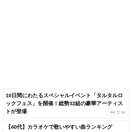
も吹奏楽でベースを弾いていま
す。ベースボーカルでバンドをし
ていたり、ボーカルのみで声をか
けていただいたりと、ライブ活動
もしています！ボイトレをしてい
く上で、声を出していつまでも健
康で美しくありたいです！
10日間にわたるスペシャルイベント「タルタルロ
ックフェス」を開催！総勢32組の豪華アーティス
トが登場
favorite_border
PR
18
【40代】カラオケで歌いやすい曲ランキング