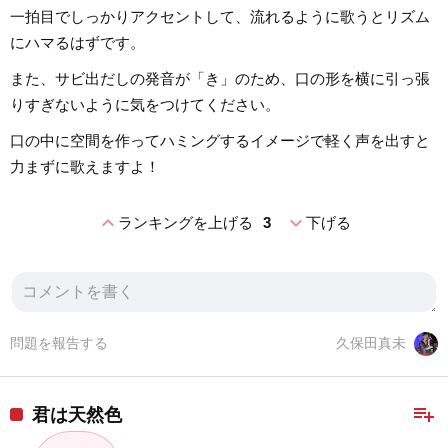
一拍目でしっかりアクセントして、流れるように歌うとリズム
にハマるはずです。
また、サビ出だしの発音が「き」のため、口の形を横に引っ張
りすぎないように気をつけてください。
口の中に空間を作ってハミングするイメージで軽く声を出すと
力まずに歌えますよ！
expand_less
expand_more
ランキングを上げる
3
下げる
問題を報告する
久保田真未
playlist_add
君は天然色