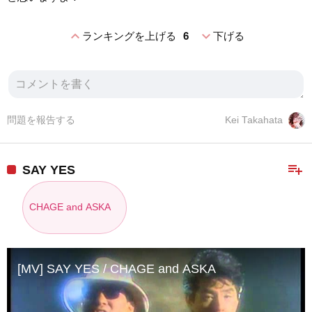
expand_less
expand_more
ランキングを上げる
6
下げる
問題を報告する
Kei Takahata
playlist_add
SAY YES
CHAGE and ASKA
[MV] SAY YES / CHAGE and ASKA