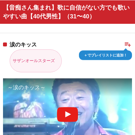
【音痴さん集まれ】歌に自信がない方でも歌い
やすい曲【40代男性】（31〜40）
playlist_add
涙のキッス
＋でプレイリストに追加！
サザンオールスターズ
～涙のキッス～