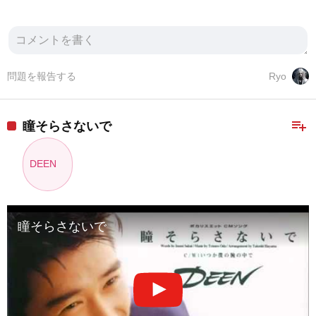
問題を報告する
Ryo
playlist_add
瞳そらさないで
DEEN
瞳そらさないで