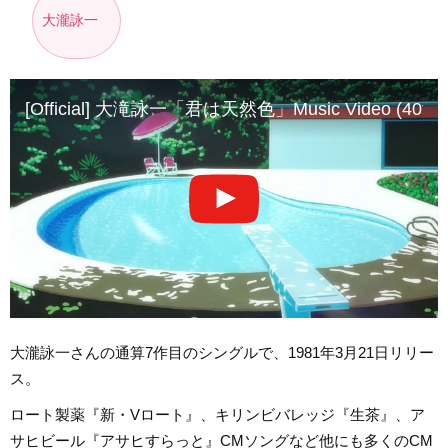
大瀧詠一
[Official] 大滝詠一「君は天然色」Music Video (40th Ann
大瀧詠一さんの通算7作目のシングルで、1981年3月21日リリー
ス。
ロート製薬『新・Vロート』、キリンビバレッジ『生茶』、ア
サヒビール『アサヒすらっと』CMソングなど他にも多くのCM