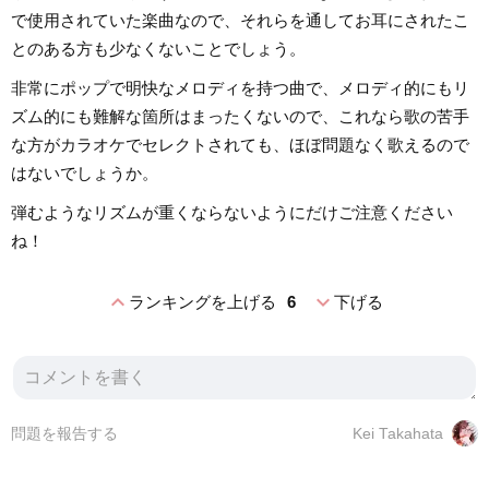
で使用されていた楽曲なので、それらを通してお耳にされたこ
とのある方も少なくないことでしょう。
非常にポップで明快なメロディを持つ曲で、メロディ的にもリ
ズム的にも難解な箇所はまったくないので、これなら歌の苦手
な方がカラオケでセレクトされても、ほぼ問題なく歌えるので
はないでしょうか。
弾むようなリズムが重くならないようにだけご注意ください
ね！
expand_less
expand_more
ランキングを上げる
6
下げる
問題を報告する
Kei Takahata