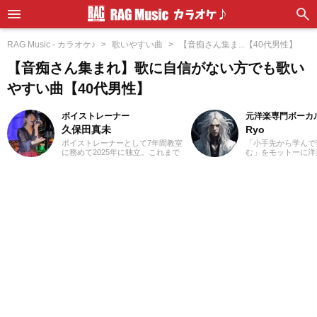
RAG Music - カラオケ♪
歌いやすい曲
【音痴さん集ま...【40代男性】
【音痴さん集まれ】歌に自信がない方でも歌い
やすい曲【40代男性】
ボイストレーナー
元洋楽専門ボーカ
久保田真未
Ryo
ボイストレーナーとして7年間教室
「小手先から学んで
に務めて2025年に独立。これまで
む」をモットーに洋
に総勢300名以上の指導にあたって
カル講師を経験。1
きました。私が講師を始めたキッ
楽＝英語」という概
カケは興味本位でした(笑)。仕事を
じ、世界中の楽曲を
探していた時に「ボーカルのイン
た。現在では80ヵ
ストラクター」という求人を発見
聴き漁り、個人で楽
し、「なんだこれは！」と思って
グを運営。普段はヌ
勢いで応募したんです。こうして
コ、ボレロ、カンツ
私は知識0の状態で講師になったの
などのジャンルをよ
で、誰よりも研修を受け、自分で
あなたが求める1曲
もたくさん勉強しました。自分が
記事を更新してまい
学んだことを実際に生徒さんに教
えていくと生徒さんの反応がかな
り良く、その時にやりがいを感じ
ます！私は講師として指導する中
で、生徒さんと一緒に成長できて
いる瞬間がたまらなく好きです。
音楽活動としては、高校から今で