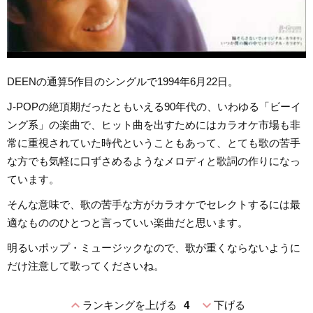
DEENの通算5作目のシングルで1994年6月22日。
J-POPの絶頂期だったともいえる90年代の、いわゆる「ビーイ
ング系」の楽曲で、ヒット曲を出すためにはカラオケ市場も非
常に重視されていた時代ということもあって、とても歌の苦手
な方でも気軽に口ずさめるようなメロディと歌詞の作りになっ
ています。
そんな意味で、歌の苦手な方がカラオケでセレクトするには最
適なもののひとつと言っていい楽曲だと思います。
明るいポップ・ミュージックなので、歌が重くならないように
だけ注意して歌ってくださいね。
expand_less
expand_more
ランキングを上げる
4
下げる