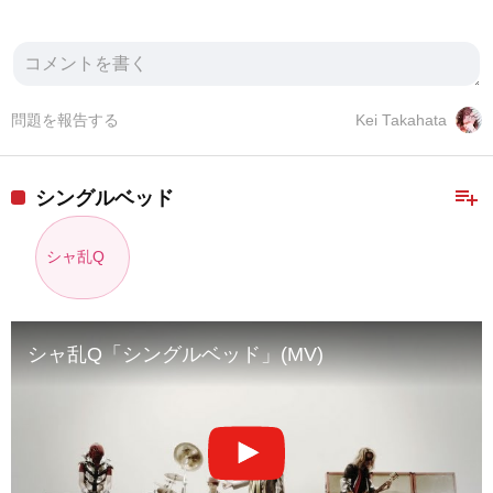
問題を報告する
Kei Takahata
playlist_add
シングルベッド
シャ乱Q
シャ乱Q「シングルベッド」(MV)