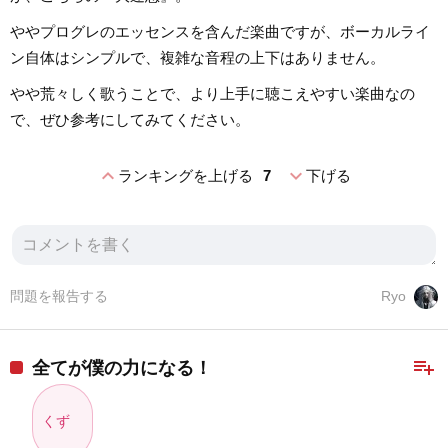
ややプログレのエッセンスを含んだ楽曲ですが、ボーカルライ
ン自体はシンプルで、複雑な音程の上下はありません。
やや荒々しく歌うことで、より上手に聴こえやすい楽曲なの
で、ぜひ参考にしてみてください。
expand_less
expand_more
ランキングを上げる
7
下げる
問題を報告する
Ryo
playlist_add
全てが僕の力になる！
くず