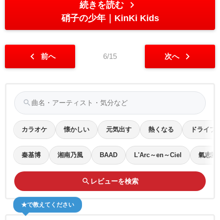
chevron_right
続きを読む
硝子の少年
KinKi Kids
chevron_left
chevron_right
前へ
6/15
次へ
search
カラオケ
懐かしい
元気出す
熱くなる
ドライブ
秦基博
湘南乃風
BAAD
L'Arc～en～Ciel
氣志團
search
レビューを検索
★で教えてください