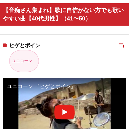
【音痴さん集まれ】歌に自信がない方でも歌い
やすい曲【40代男性】（41〜50）
playlist_add
ヒゲとボイン
ユニコーン
ユニコーン 『ヒゲとボイン』