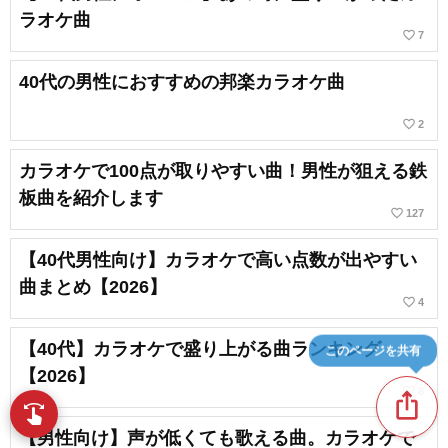
ラオケ曲
favorite_border
7
40代の男性におすすめの邦楽カラオケ曲
favorite_border
2
カラオケで100点が取りやすい曲！男性が狙える鉄
板曲を紹介します
favorite_border
127
【40代男性向け】カラオケで高い点数が出やすい
曲まとめ【2026】
favorite_border
4
【40代】カラオケで盛り上がる曲ランキング
このページを共有
【2026】
favorite_border
8
ios_share
swipe
指先で音楽をブラウズ
【男性向け】声が低くても歌える曲。カラオケで