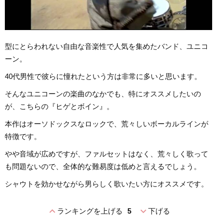
型にとらわれない自由な音楽性で人気を集めたバンド、ユニコ
ーン。
40代男性で彼らに憧れたという方は非常に多いと思います。
そんなユニコーンの楽曲のなかでも、特にオススメしたいの
が、こちらの『ヒゲとボイン』。
本作はオーソドックスなロックで、荒々しいボーカルラインが
特徴です。
やや音域が広めですが、ファルセットはなく、荒々しく歌って
も問題ないので、全体的な難易度は低めと言えるでしょう。
シャウトを効かせながら男らしく歌いたい方にオススメです。
expand_less
expand_more
ランキングを上げる
5
下げる