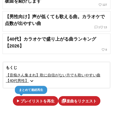
板曲を紹介します
favorite_border
127
【男性向け】声が低くても歌える曲。カラオケで
点数が出やすい曲
chat_bubble_outline
favorite_border
1
13
【40代】カラオケで盛り上がる曲ランキング
【2026】
favorite_border
8
もくじ
【音痴さん集まれ】歌に自信がない方でも歌いやすい曲
expand_more
【40代男性】
まとめて連続再生
play_arrow
library_music
プレイリストを再生
楽曲をリクエスト