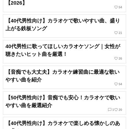
【2026】
favorite_border
54
【40代男性向け】カラオケで歌いやすい曲、盛り
上がる鉄板ソング
favorite_border
21
40代男性に歌ってほしいカラオケソング｜女性が
聴きたいヒット曲を厳選！
favorite_border
26
【音痴でも大丈夫】カラオケ練習曲に最適な歌い
やすい曲を紹介
favorite_border
54
【50代男性向け】音痴でも安心！カラオケで歌い
やすい曲を厳選紹介
chat_bubble_outline
favorite_border
1
20
【40代男性向け】カラオケで楽しめる懐かしのあ