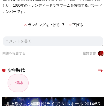
しい、1990年のトレンディードラマブームを象徴するバラード
ナンバーです。
expand_less
expand_more
ランキングを上げる
7
下げる
問題を報告する
星野貴史
playlist_add
少年時代
井上陽水
井上陽水 – 少年時代(ライブ) NHKホール 2014/5/22