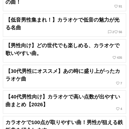
の曲！
favorite_border
91
【低音男性集まれ！】カラオケで低音の魅力が光
る名曲
chat_bubble_outline
favorite_border
2
56
【男性向け】どの世代でも楽しめる、カラオケで
歌いやすい曲。
favorite_border
435
【30代男性にオススメ】あの時に盛り上がったカ
ラオケ曲
favorite_border
7
【40代男性向け】カラオケで高い点数が出やすい
曲まとめ【2026】
favorite_border
4
カラオケで100点が取りやすい曲！男性が狙える鉄