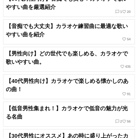
やすい曲を厳選紹介
chat_bubble_outline
favorite_border
1
20
【音痴でも大丈夫】カラオケ練習曲に最適な歌い
やすい曲を紹介
favorite_border
54
【男性向け】どの世代でも楽しめる、カラオケで
歌いやすい曲。
favorite_border
435
【40代男性向け】カラオケで楽しめる懐かしのあ
の曲！
favorite_border
91
【低音男性集まれ！】カラオケで低音の魅力が光
る名曲
chat_bubble_outline
favorite_border
2
56
【30代男性にオススメ】あの時に盛り上がったカ