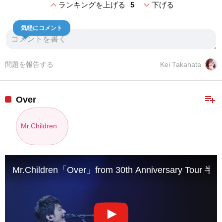
expand_less
expand_more
ランキングを上げる
5
下げる
気軽にコメント
問題を報告する
Kei Takahata
playlist_add
Over
Mr.Children
Mr.Children「Over」from 30th Anniversary T