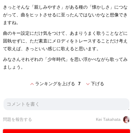
きっとそんな「親しみやすさ」がある種の「懐かしさ」につな
がって、曲をヒットさせるに至ったんではないかなと想像でき
ますね。
曲のキー設定にだけ気をつけて、あまりうまく歌うことなどに
固執せずに、ただ素直にメロディをトレースすることだけ考え
て歌えば、きっといい感じに歌えると思います。
みなさんそれぞれの「少年時代」を思い浮かべながら歌ってみ
ましょう。
expand_less
expand_more
ランキングを上げる
7
下げる
問題を報告する
Kei Takahata