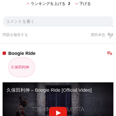
expand_less
expand_more
ランキングを上げる
2
下げる
問題を報告する
濱田卓也
playlist_add
Boogie Ride
久保田利伸
久保田利伸 – Boogie Ride [Official Video]