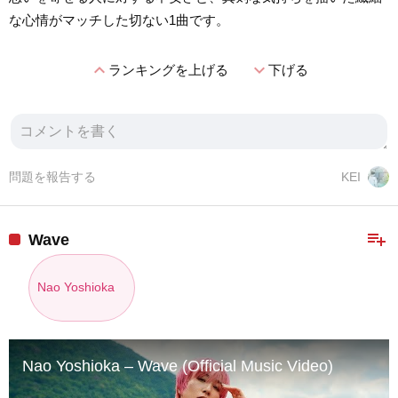
な心情がマッチした切ない1曲です。
expand_less
expand_more
ランキングを上げる
下げる
問題を報告する
KEI
playlist_add
Wave
Nao Yoshioka
Nao Yoshioka – Wave (Official Music Video)