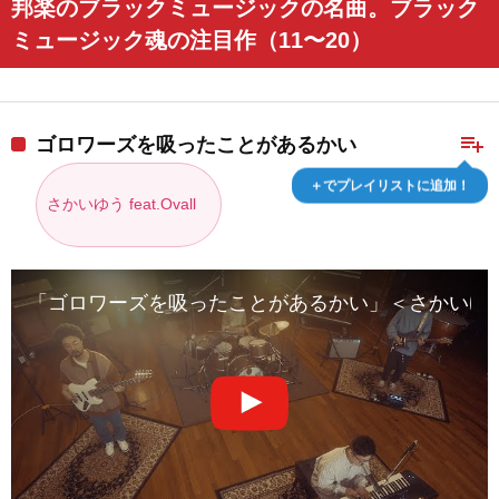
邦楽のブラックミュージックの名曲。ブラック
ミュージック魂の注目作（11〜20）
playlist_add
ゴロワーズを吸ったことがあるかい
＋でプレイリストに追加！
さかいゆう feat.Ovall
「ゴロワーズを吸ったことがあるかい」＜さかいゆう feat.Oval