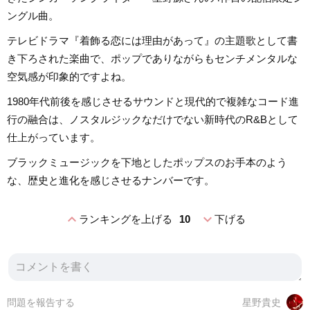
ングル曲。
テレビドラマ『着飾る恋には理由があって』の主題歌として書
き下ろされた楽曲で、ポップでありながらもセンチメンタルな
空気感が印象的ですよね。
1980年代前後を感じさせるサウンドと現代的で複雑なコード進
行の融合は、ノスタルジックなだけでない新時代のR&Bとして
仕上がっています。
ブラックミュージックを下地としたポップスのお手本のよう
な、歴史と進化を感じさせるナンバーです。
expand_less
expand_more
ランキングを上げる
10
下げる
問題を報告する
星野貴史