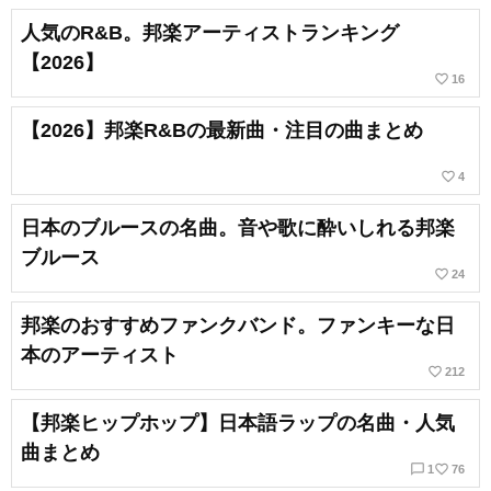
人気のR&B。邦楽アーティストランキング
【2026】
favorite_border
16
【2026】邦楽R&Bの最新曲・注目の曲まとめ
favorite_border
4
日本のブルースの名曲。音や歌に酔いしれる邦楽
ブルース
favorite_border
24
邦楽のおすすめファンクバンド。ファンキーな日
本のアーティスト
favorite_border
212
【邦楽ヒップホップ】日本語ラップの名曲・人気
曲まとめ
chat_bubble_outline
favorite_border
1
76