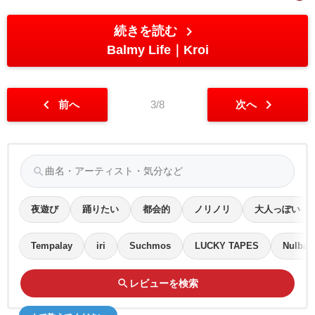
chevron_right
続きを読む
Balmy Life
Kroi
chevron_left
chevron_right
前へ
3/8
次へ
search
夜遊び
踊りたい
都会的
ノリノリ
大人っぽい
Tempalay
iri
Suchmos
LUCKY TAPES
Nulbar
search
レビューを検索