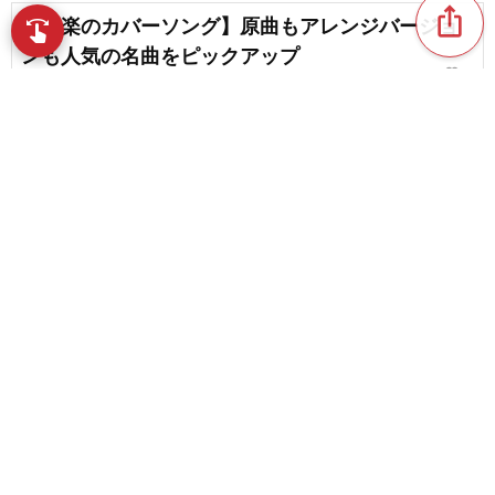
ios_share
【邦楽のカバーソング】原曲もアレンジバージョ
swipe
ンも人気の名曲をピックアップ
favorite_border
8
邦楽のおすすめソウルバンド。日本の人気バンド
favorite_border
8
content_copy
【2026】夏に聴きたい洋楽R&Bの名曲。おすすめ
の人気曲
play_arrow
BRADIO（ブラディオ）の名曲・人気曲
favorite_border
favorite_border
1
ソウルミュージックのレジェンドたち。名曲で振
り返る歴史と魅力
favorite_border
21