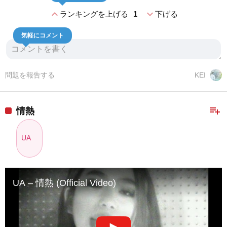
expand_less
expand_more
ランキングを上げる
1
下げる
気軽にコメント
問題を報告する
KEI
playlist_add
情熱
UA
UA – 情熱 (Official Video)