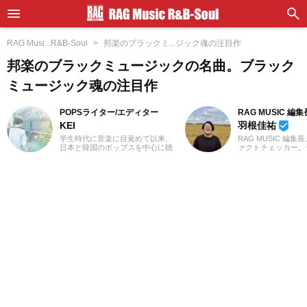
RAG Musi...R&B-Soul
邦楽のブラックミ...ジック魂の注目作
邦楽のブラックミュージックの名曲。ブラック
ミュージック魂の注目作
POPSライター/エディター
RAG MUSIC 編集
KEI
羽根佳祐
beenhere
学生時代に音楽に目覚めて以来、
RAG MUSIC 編集
日本と韓国のポップスを中心に聴
ァクトチェッカー。
いてきました。Utatenなどで記事
での勤務や婚礼音響
の執筆経験があります。2000年代
2016年からRAG M
J-POPと2010年代K-POPが特に青
一員に。小学校では
春。「良いものは良い」の精神で
中学校では吹奏楽で
ジャンル問わずに楽しみます。過
ト、高校以降はバン
去のお仕事の環境とその影響で往
と、さまざまな楽器
年のロックや歌謡曲をたくさん耳
楽曲紹介記事をはじ
にしたことが、「好き」の幅を広
楽フェスの紹介記事
げたかもしれません。『RAG
ートなど、自身の音
MUSIC』ではK-POPとJ-POPを中
までの業務で培った
心に担当中。ポップスシーンを見
日々記事を制作して
てきた肌感覚とヒット性に即した
は国内外のロックは
編集を心がけています。
近ではJ-POPも広
います。