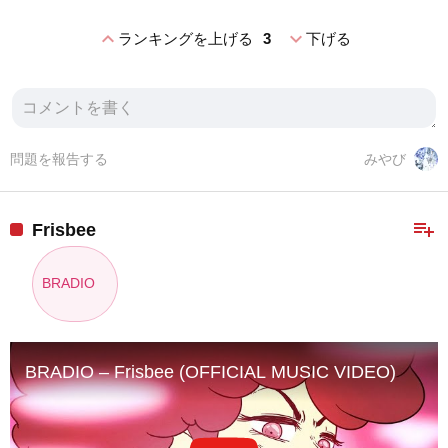
expand_less
expand_more
ランキングを上げる
3
下げる
問題を報告する
みやび
playlist_add
Frisbee
BRADIO
BRADIO – Frisbee (OFFICIAL MUSIC VIDEO)