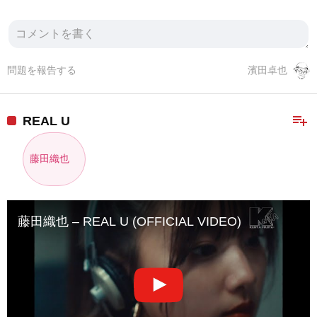
問題を報告する
濱田卓也
playlist_add
REAL U
藤田織也
藤田織也 – REAL U (OFFICIAL VIDEO)