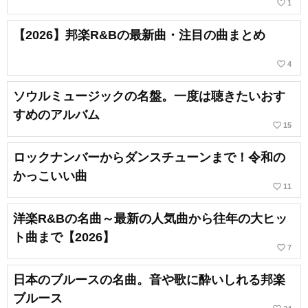
favorite_border
1
【2026】邦楽R&Bの最新曲・注目の曲まとめ
favorite_border
4
ソウルミュージックの名盤。一度は聴きたいおす
すめのアルバム
favorite_border
15
ロックナンバーからダンスチューンまで！令和の
かっこいい曲
favorite_border
11
洋楽R&Bの名曲～最新の人気曲から往年の大ヒッ
ト曲まで【2026】
favorite_border
7
日本のブルースの名曲。音や歌に酔いしれる邦楽
ブルース