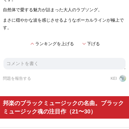
自然体で愛する魅力が詰まった大人のラブソング。
まさに穏やかな波を感じさせるようなボーカルラインが極上で
す。
expand_less
expand_more
ランキングを上げる
下げる
問題を報告する
KEI
邦楽のブラックミュージックの名曲。ブラック
ミュージック魂の注目作（21〜30）