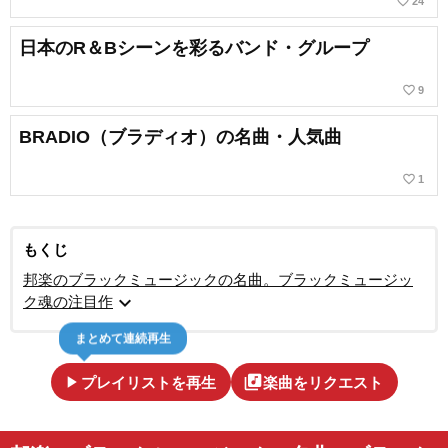
favorite_border
24
日本のR＆Bシーンを彩るバンド・グループ
favorite_border
9
BRADIO（ブラディオ）の名曲・人気曲
favorite_border
1
もくじ
邦楽のブラックミュージックの名曲。ブラックミュージッ
expand_more
ク魂の注目作
まとめて連続再生
play_arrow
library_music
プレイリストを再生
楽曲をリクエスト