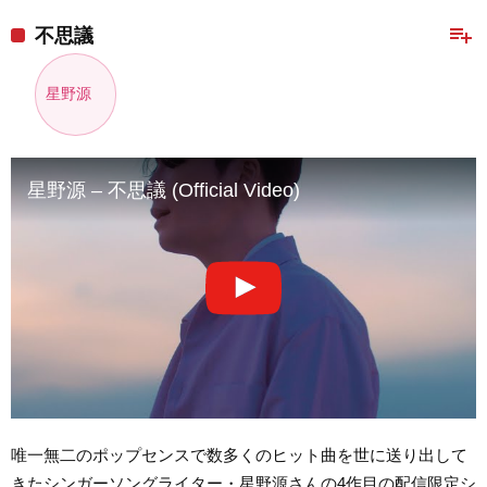
playlist_add
不思議
星野源
星野源 – 不思議 (Official Video)
唯一無二のポップセンスで数多くのヒット曲を世に送り出して
きたシンガーソングライター・星野源さんの4作目の配信限定シ