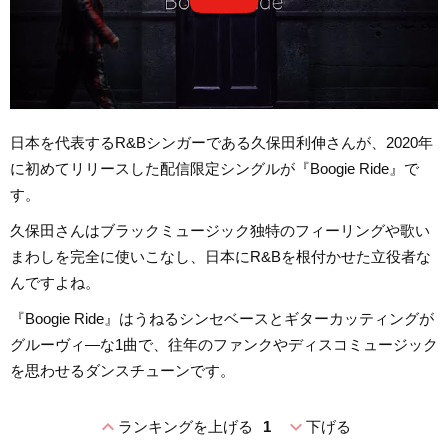
日本を代表するR&Bシンガーである久保田利伸さんが、2020年
に初めてリリースした配信限定シングルが『Boogie Ride』で
す。
久保田さんはブラックミュージック独特のフィーリングや歌い
まわしを完全に使いこなし、日本にR&Bを根付かせた立役者な
んですよね。
『Boogie Ride』はうねるシンセベースとギターカッティングが
グルーヴィ―な1曲で、往年のファンクやディスコミュージック
を思わせるダンスチューンです。
expand_less
expand_more
ランキングを上げる
1
下げる