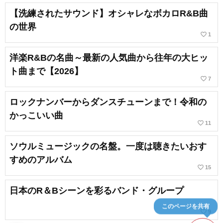
【洗練されたサウンド】オシャレなボカロR&B曲
の世界
favorite_border
1
洋楽R&Bの名曲～最新の人気曲から往年の大ヒッ
ト曲まで【2026】
favorite_border
7
ロックナンバーからダンスチューンまで！令和の
かっこいい曲
favorite_border
11
ソウルミュージックの名盤。一度は聴きたいおす
すめのアルバム
favorite_border
15
日本のR＆Bシーンを彩るバンド・グループ
このページを共有
favorite_border
9