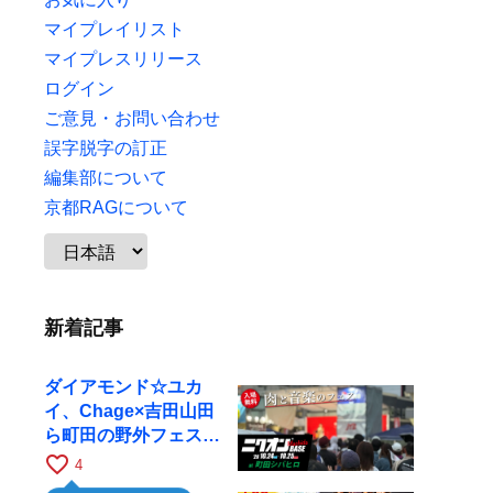
マイプレイリスト
マイプレスリリース
ログイン
ご意見・お問い合わせ
誤字脱字の訂正
編集部について
京都RAGについて
新着記事
ダイアモンド☆ユカ
イ、Chage×吉田山田
ら町田の野外フェスに
出演
favorite_border
4