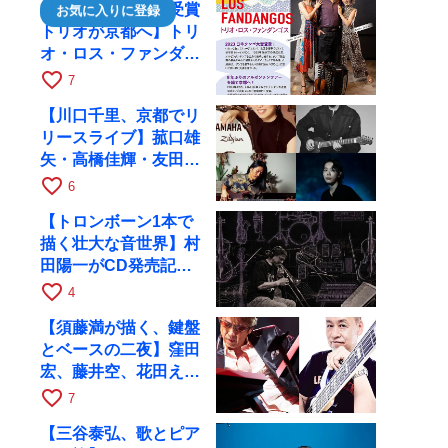
【日本タンゴ大賞受賞
お気に入りに登録
トリオが京都へ】トリ
オ・ロス・ファンダン
ゴスが10月9日にRAG
favorite_border
7
で公演
【川口千里、京都でリ
リースライブ】菰口雄
矢・高橋佳輝・友田ジ
ュンと9月28日にRAG
favorite_border
6
へ
【トロンボーン1本で
描く壮大な音世界】村
田陽一がCD発売記念
ツアーで9月4日に京
favorite_border
4
都へ
【須藤満が描く、鍵盤
とベースの二夜】窪田
宏、藤井空、花田えみ
と京都RAGで共演
favorite_border
7
【三谷泰弘、歌とピア