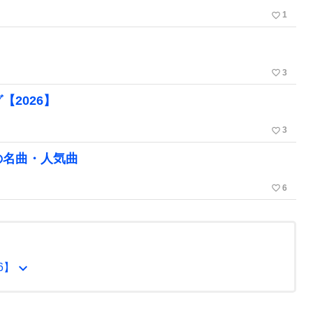
favorite_border
1
favorite_border
3
2026】
favorite_border
3
の名曲・人気曲
favorite_border
6
expand_more
6】