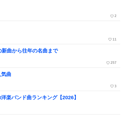
favorite_border
2
favorite_border
11
の新曲から往年の名曲まで
favorite_border
257
人気曲
favorite_border
3
洋楽バンド曲ランキング【2026】