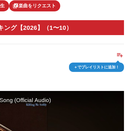
library_music
生
楽曲をリクエスト
ング【2026】（1〜10）
playlist_add
＋でプレイリストに追加！
Song (Official Audio)