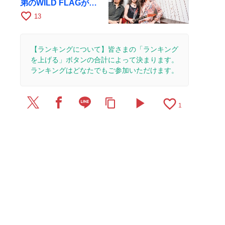
弟のWILD FLAGが8
月6日にRAGでライブ
favorite_border
13
【ランキングについて】皆さまの「ランキング
を上げる」ボタンの合計によって決まります。
ランキングはどなたでもご参加いただけます。
play_arrow
favorite_border
content_copy
1