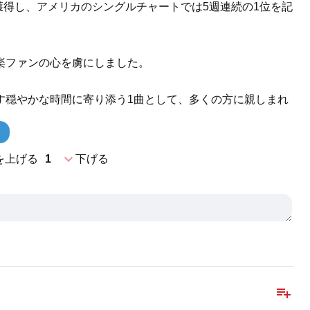
を獲得し、アメリカのシングルチャートでは5週連続の1位を記
楽ファンの心を虜にしました。
す穏やかな時間に寄り添う1曲として、多くの方に親しまれ
expand_more
を上げる
1
下げる
playlist_add