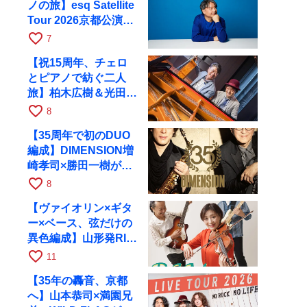
ノの旅】esq Satellite
Tour 2026京都公演を
10月に開催
favorite_border
7
【祝15周年、チェロ
とピアノで紡ぐ二人
旅】柏木広樹＆光田健
一が11月12日に京都
favorite_border
8
RAGへ
【35周年で初のDUO
編成】DIMENSION増
崎孝司×勝田一樹が10
月11日に京都RAGへ
favorite_border
8
【ヴァイオリン×ギタ
ー×ベース、弦だけの
異色編成】山形発RIM
が初全国ツアーで8月
favorite_border
11
17日にRAGへ
【35年の轟音、京都
へ】山本恭司×満園兄