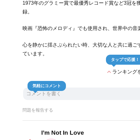
1973年のグラミー賞で最優秀レコード賞など3冠
録。
映画『恐怖のメロディ』でも使用され、世界中の音
心を静かに揺さぶられたい時、大切な人と共に過ご
ています。
タップで応援！
expand_less
ランキング
気軽にコメント
問題を報告する
I’m Not In Love