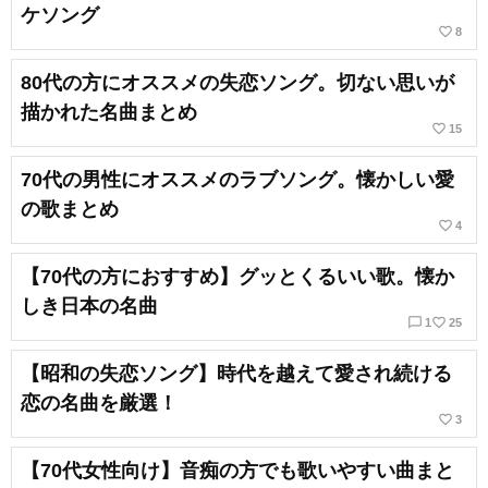
ケソング
favorite_border
8
80代の方にオススメの失恋ソング。切ない思いが
描かれた名曲まとめ
favorite_border
15
70代の男性にオススメのラブソング。懐かしい愛
の歌まとめ
favorite_border
4
【70代の方におすすめ】グッとくるいい歌。懐か
しき日本の名曲
chat_bubble_outline
favorite_border
1
25
【昭和の失恋ソング】時代を越えて愛され続ける
恋の名曲を厳選！
favorite_border
3
【70代女性向け】音痴の方でも歌いやすい曲まと