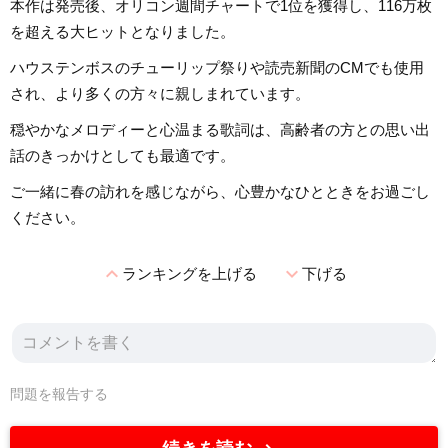
本作は発売後、オリコン週間チャートで1位を獲得し、116万枚
を超える大ヒットとなりました。
ハウステンボスのチューリップ祭りや読売新聞のCMでも使用
され、より多くの方々に親しまれています。
穏やかなメロディーと心温まる歌詞は、高齢者の方との思い出
話のきっかけとしても最適です。
ご一緒に春の訪れを感じながら、心豊かなひとときをお過ごし
ください。
expand_less
expand_more
ランキングを上げる
下げる
問題を報告する