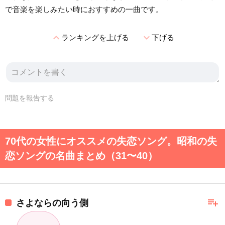
で音楽を楽しみたい時におすすめの一曲です。
expand_less
expand_more
ランキングを上げる
下げる
問題を報告する
70代の女性にオススメの失恋ソング。昭和の失
恋ソングの名曲まとめ（31〜40）
playlist_add
さよならの向う側