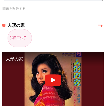
問題を報告する
playlist_add
人形の家
弘田三枝子
人形の家