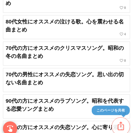
め
favorite_border
8
80代女性にオススメの泣ける歌。心を震わせる名
曲まとめ
favorite_border
4
70代の方にオススメのクリスマスソング。昭和の
冬の名曲まとめ
favorite_border
8
70代の男性にオススメの失恋ソング。思い出の切
ない名曲まとめ
90代の方にオススメのラブソング。昭和を代表す
る恋愛ソングまとめ
このページを共有
favorite_border
18
ios_share
90代の方にオススメの失恋ソング。心に寄り添う
swipe
指先で音楽をブラウズ