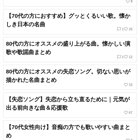
favorite_border
8
【70代の方におすすめ】グッとくるいい歌。懐か
しき日本の名曲
chat_bubble_outline
favorite_border
1
25
80代の方にオススメの盛り上がる曲。懐かしい演
歌や歌謡曲まとめ
chat_bubble_outline
favorite_border
1
12
80代の方にオススメの失恋ソング。切ない思いが
描かれた名曲まとめ
favorite_border
15
【失恋ソング】失恋から立ち直るために｜元気が
出る前向きな曲＆応援歌
favorite_border
67
【70代女性向け】音痴の方でも歌いやすい曲まと
め