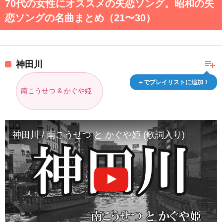
70代の女性にオススメの失恋ソング。昭和の失
恋ソングの名曲まとめ（21〜30）
playlist_add
神田川
＋でプレイリストに追加！
南こうせつ & かぐや姫
神田川 / 南こうせつ と かぐや姫 (歌詞入り)