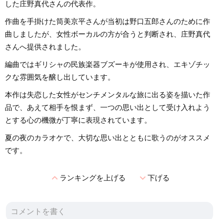
した庄野真代さんの代表作。
作曲を手掛けた筒美京平さんが当初は野口五郎さんのために作
曲しましたが、女性ボーカルの方が合うと判断され、庄野真代
さんへ提供されました。
編曲ではギリシャの民族楽器ブズーキが使用され、エキゾチッ
クな雰囲気を醸し出しています。
本作は失恋した女性がセンチメンタルな旅に出る姿を描いた作
品で、あえて相手を恨まず、一つの思い出として受け入れよう
とする心の機微が丁寧に表現されています。
夏の夜のカラオケで、大切な思い出とともに歌うのがオススメ
です。
expand_less
expand_more
ランキングを上げる
下げる