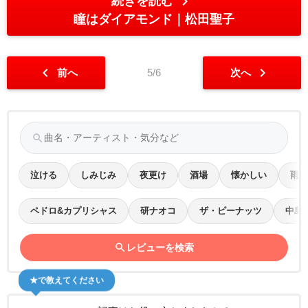
chevron_right
続きを読む
瞳はダイアモンド
松田聖子
chevron_left
chevron_right
前へ
5/6
次へ
search
泣ける
しみじみ
夜更け
酒場
懐かしい
雨の
ペドロ&カプリシャス
研ナオコ
ザ・ピーナッツ
中島
search
レビューを検索
★で教えてください