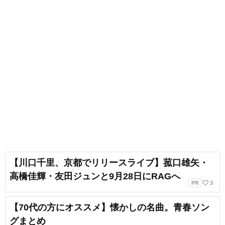
【川口千里、京都でリリースライブ】菰口雄矢・
高橋佳輝・友田ジュンと9月28日にRAGへ
favorite_border
PR
3
【70代の方にオススメ】懐かしの名曲。青春ソン
グまとめ