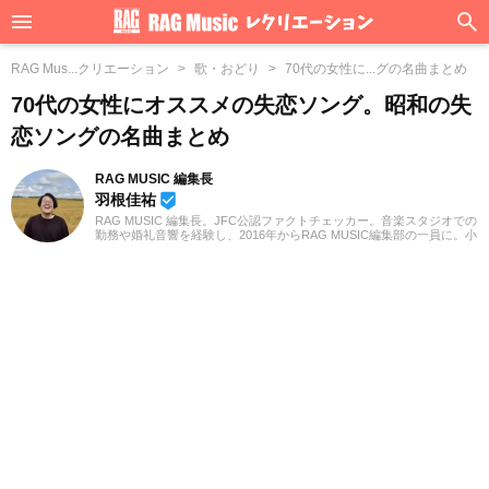
RAG Mus...クリエーション
歌・おどり
70代の女性に...グの名曲まとめ
70代の女性にオススメの失恋ソング。昭和の失
恋ソングの名曲まとめ
RAG MUSIC 編集長
羽根佳祐
beenhere
RAG MUSIC 編集長。JFC公認ファクトチェッカー。音楽スタジオでの
勤務や婚礼音響を経験し、2016年からRAG MUSIC編集部の一員に。小
学校ではマーチング、中学校では吹奏楽でクラリネット、高校以降は
バンドでドラムと、さまざまな楽器を経験。各種楽曲紹介記事をはじ
め、各地の音楽フェスの紹介記事やライブレポートなど、自身の音楽
活動やこれまでの業務で培った経験を元に日々記事を制作していま
す。音楽は国内外のロックはもちろん、最近ではJ-POPも広く好んで
聴いています。