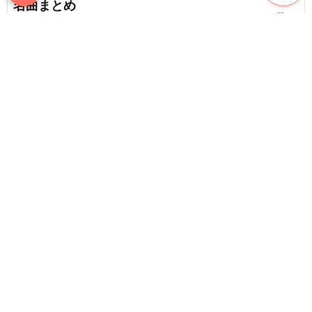
名曲まとめ
favorite_border
16
80代の方にオススメの盛り上がる曲。懐かしい演
歌や歌謡曲まとめ
chat_bubble_outline
favorite_border
1
12
content_copy
90代男性にオススメの泣ける歌。心動かす名曲ま
とめ
play_arrow
favorite_border
10
【2026年版】60代の方が好きな曲。懐かしい青春
favorite_border
時代の名曲
favorite_border
58
【2026】70代の女性にオススメのカラオケ曲。演
歌から昭和歌謡まで
favorite_border
8
【失恋ソング】失恋から立ち直るために｜元気が