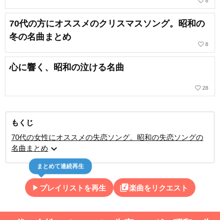
favorite_border
8
70代の方にオススメのクリスマスソング。昭和の
冬の名曲まとめ
favorite_border
8
心に響く、昭和の泣ける名曲
favorite_border
28
もくじ
70代の女性にオススメの失恋ソング。昭和の失恋ソングの
expand_more
名曲まとめ
まとめて連続再生
play_arrow
library_music
プレイリストを再生
楽曲をリクエスト