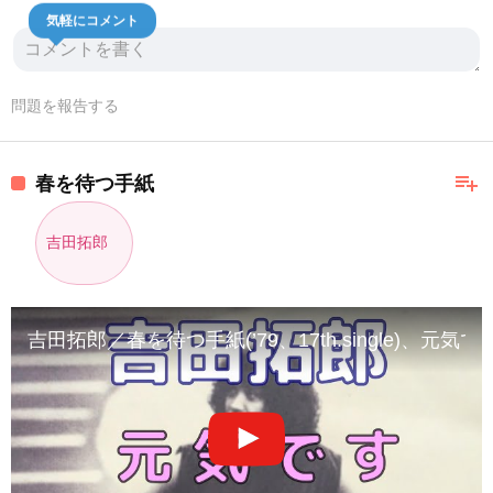
気軽にコメント
問題を報告する
playlist_add
春を待つ手紙
吉田拓郎
吉田拓郎／春を待つ手紙(’79、17th.single)、元気です(’80