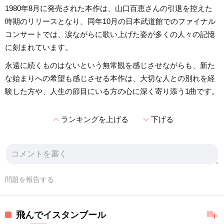
1980年8月に発売された本作は、山口百恵さんの引退を控えた
時期のリリースとなり、同年10月の日本武道館でのファイナル
コンサートでは、涙ながらに歌い上げた姿が多くの人々の記憶
に刻まれています。
永遠に続くものはないという無常観を感じさせながらも、新た
な始まりへの希望も感じさせる本作は、大切な人との別れを経
験した方や、人生の節目にいる方の心に深く寄り添う1曲です。
expand_less
expand_more
ランキングを上げる
下げる
問題を報告する
playlist_add
飛んでイスタンブール