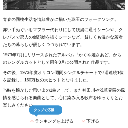
青春の同棲生活を情緒豊かに描いた珠玉のフォークソング。
赤い手ぬぐいをマフラー代わりにして銭湯に通うシーンや、ク
レパスで恋人の似顔絵を描くシーンなど、貧しくも温かな若者
たちの暮らしが優しくつづられています。
1973年7月にリリースされたアルバム『かぐや姫さあど』から
のシングルカットとして同年9月に公開された作品です。
その後、1973年度オリコン週間シングルチャートで7週連続1位
を記録し、160万枚の大ヒットとなりました。
当時を懐かしむ思い出の1曲として、また神田川や浅草界隈の風
情を感じられる楽曲として、心に染み入る歌声をゆっくりとお
楽しみください。
タップで応援！
expand_less
expand_more
ランキングを上げる
下げる