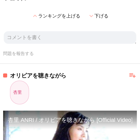
expand_less
expand_more
ランキングを上げる
下げる
問題を報告する
playlist_add
オリビアを聴きながら
杏里
杏里 ANRI / オリビアを聴きながら [Official Video]