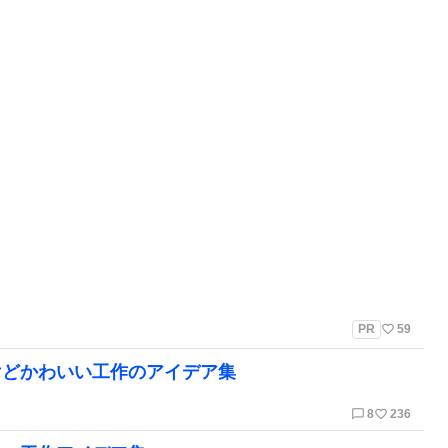
favorite_border
PR
59
けどかわいい工作のアイデア集
chat_bubble_outline
favorite_border
8
236