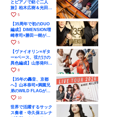
とピアノで紡ぐ二人
旅】柏木広樹＆光田健
一が11月12日に京都
favorite_border
5
RAGへ
【35周年で初のDUO
編成】DIMENSION増
崎孝司×勝田一樹が10
月11日に京都RAGへ
favorite_border
5
【ヴァイオリン×ギタ
ー×ベース、弦だけの
異色編成】山形発RIM
が初全国ツアーで8月
favorite_border
8
17日にRAGへ
【35年の轟音、京都
へ】山本恭司×満園兄
弟のWILD FLAGが8
月6日にRAGでライブ
favorite_border
10
世界で活躍するサック
ス奏者・寺久保エレナ