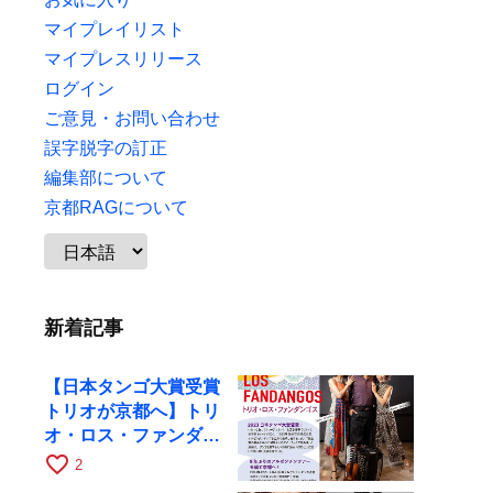
マイプレイリスト
マイプレスリリース
ログイン
ご意見・お問い合わせ
誤字脱字の訂正
編集部について
京都RAGについて
新着記事
【日本タンゴ大賞受賞
トリオが京都へ】トリ
オ・ロス・ファンダン
ゴスが10月9日にRAG
favorite_border
2
で公演