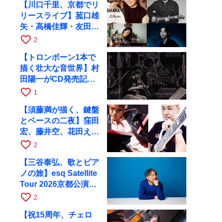
【川口千里、京都でリ
リースライブ】菰口雄
矢・高橋佳輝・友田ジ
ュンと9月28日にRAG
favorite_border
2
へ
【トロンボーン1本で
描く壮大な音世界】村
田陽一がCD発売記念
ツアーで9月4日に京
favorite_border
1
都へ
【須藤満が描く、鍵盤
とベースの二夜】窪田
宏、藤井空、花田えみ
と京都RAGで共演
favorite_border
2
【三谷泰弘、歌とピア
ノの旅】esq Satellite
Tour 2026京都公演を
10月に開催
favorite_border
2
【祝15周年、チェロ