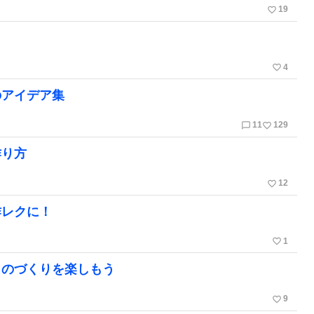
favorite_border
19
favorite_border
4
のアイデア集
chat_bubble_outline
favorite_border
11
129
作り方
favorite_border
12
作レクに！
favorite_border
1
ものづくりを楽しもう
favorite_border
9