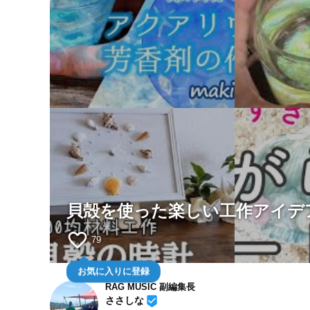
貝殻を使った楽しい工作アイデ
favorite_border
79
お気に入りに登録
RAG MUSIC 副編集長
beenhere
ささしな