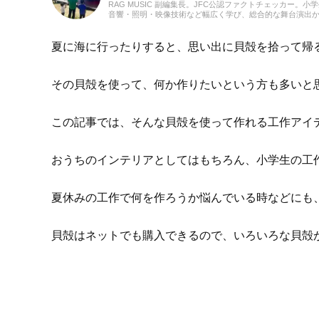
RAG MUSIC 副編集長。JFC公認ファクトチェッカー
音響・照明・映像技術など幅広く学び、総合的な舞台演出
会社に入社し、現在に至るまで一貫して制作畑にて経験を
んだこと、日々子供と向き合う中で感じたことや知ったこ
に立てれば幸いです！
夏に海に行ったりすると、思い出に貝殻を拾って帰
その貝殻を使って、何か作りたいという方も多いと
この記事では、そんな貝殻を使って作れる工作アイ
おうちのインテリアとしてはもちろん、小学生の工
夏休みの工作で何を作ろうか悩んでいる時などにも
貝殻はネットでも購入できるので、いろいろな貝殻