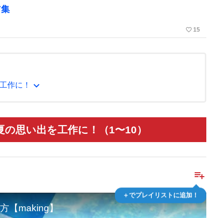
ア集
favorite_border
15
expand_more
工作に！
の思い出を工作に！（1〜10）
playlist_add
＋でプレイリストに追加！
making】