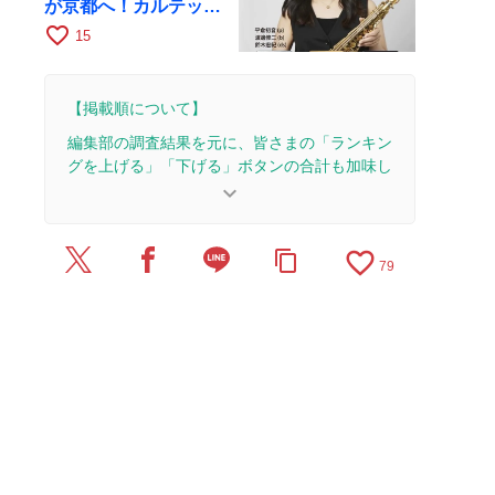
が京都へ！カルテッ
ト・ツアー京都公演を
favorite_border
15
10月28日に開催
【掲載順について】
編集部の調査結果を元に、皆さまの「ランキン
グを上げる」「下げる」ボタンの合計も加味し
て決まります。
keyboard_arrow_down
【更新履歴】
favorite_border
content_copy
2025/8/5：2本のレビューを追加・更新。
79
2025/6/17：1本のレビューを追加・更新。
2025/6/2：1本のレビューを追加・更新。
2025/5/12：1本のレビューを追加・更新。
2023/7/26：記事を公開しました。