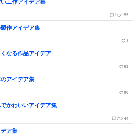
ごい工作アイデア集
chat_bubble_outline
favorite_border
1
155
の製作アイデア集
favorite_border
1
たくなる作品アイデア
favorite_border
63
作のアイデア集
favorite_border
90
れでかわいいアイデア集
chat_bubble_outline
favorite_border
7
44
イデア集