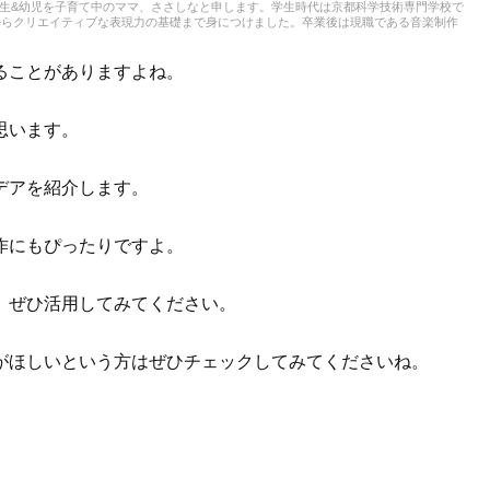
。小学生&幼児を子育て中のママ、ささしなと申します。学生時代は京都科学技術専門学校で
からクリエイティブな表現力の基礎まで身につけました。卒業後は現職である音楽制作
積み、音楽を軸に多様な業務に取り組んでいます。現在は自分なりに子育てについて学
とを活かしながら、子供向けの記事を中心に担当しています。少しでもみなさんのお役
ることがありますよね。
思います。
デアを紹介します。
作にもぴったりですよ。
、ぜひ活用してみてください。
がほしいという方はぜひチェックしてみてくださいね。