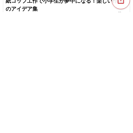
紙コップ工作で小学生が夢中になる！楽しい作品
のアイデア集
favorite_border
71
【小学生向け】楽しくできる簡単な自由研究＆工
作のアイデア集
favorite_border
66
content_copy
貝殻を使った楽しい工作アイデア。夏の思い出を
工作に！
favorite_border
favorite_border
79
フェルトを使った工作アイデア。子供の夏休みの
工作にも！
favorite_border
81
簡単だけどすごい工作！子供も大人も夢中になる
アイデア集
chat_bubble_outline
favorite_border
7
1072