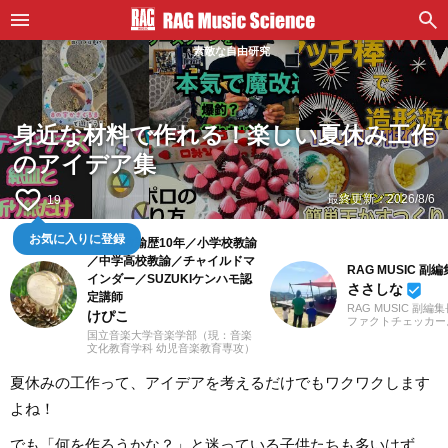
素敵な自由研究
身近な材料で作れる！楽しい夏休み工作
のアイデア集
favorite_border
最終更新：
2026/8/6
19
お気に入りに登録
幼稚園教諭歴10年／小学校教諭
／中学高校教諭／チャイルドマ
RAG MUSIC 副
インダー／SUZUKIケンハモ認
ささしな
beenhere
定講師
RAG MUSIC 副編
けぴこ
ファクトチェッカー
を子育て中のママ、
国立音楽大学音楽学部（現：音楽
します。学生時代は
文化教育学科 幼児音楽教育専攻）
専門学校で音響・照
卒業。小学校時代は、ゲーム研究
など幅広く学び、総
家の草場純先生が担任でした。大
夏休みの工作って、アイデアを考えるだけでもワクワクします
出からクリエイティ
学卒業後は幼稚園教諭として10年
基礎まで身につけま
間、学童保育指導員として7年間勤
よね！
は現職である音楽制
務した後、シンガポールのインタ
し、現在に至るまで
ーナショナルスクールで音楽教諭
畑にて経験を積み、
として赴任。音楽教育だけでな
でも「何を作ろうかな？」と迷っている子供たちも多いはず。