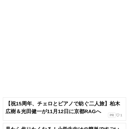
【祝15周年、チェロとピアノで紡ぐ二人旅】柏木
広樹＆光田健一が11月12日に京都RAGへ
favorite_border
PR
1