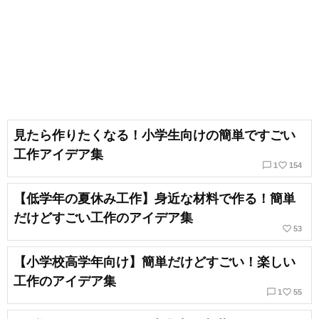
見たら作りたくなる！小学生向けの簡単ですごい
工作アイデア集
chat_bubble_outline
favorite_border
1
154
【低学年の夏休み工作】身近な材料で作る！簡単
だけどすごい工作のアイデア集
favorite_border
53
【小学校高学年向け】簡単だけどすごい！楽しい
工作のアイデア集
chat_bubble_outline
favorite_border
1
55