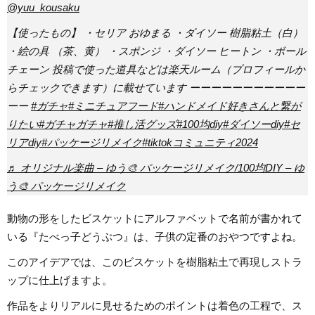
@yuu_kousaku
【使ったもの】 ・セリア おゆまる ・ダイソー 樹脂粘土（白）
・絵の具 （茶、黄） ・スポンジ ・ダイソー ヒートン ・ボール
チェーン 投稿で使った道具などは楽天ルーム（プロフィールか
らチェックできます）に載せています ーーーーーーーーーーー
ーー
#ガチャ
#ミニチュアフード
#ハンドメイド好きさんと繋が
りたい
#ガチャガチャ
#推し活グッズ
#100均diy
#ダイソーdiy
#セ
リアdiy
#パッケージリメイク
#tiktokコミュニティ2024
♬ オリジナル楽曲 – ゆう🎨 パッケージリメイク/100均DIY – ゆ
う🎨 パッケージリメイク
動物の形をしたビスケットにアルファベットで名前が書かれて
いる『たべっ子どうぶつ』は、子供の定番のおやつですよね。
このアイデアでは、このビスケットを樹脂粘土で再現しストラ
ップに仕上げますよ。
作品をよりリアルに見せるためのポイントは着色の工程で、ス