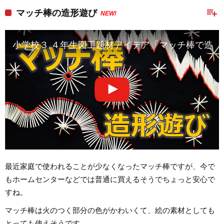
playlist_add
マッチ棒の造形遊び
NEW!
小学校３,４年生図工題材アイデア「マッチ棒で造形遊び（ma
最近家庭で使われることが少なくなったマッチ棒ですが、今で
もホームセンターなどでは普通に買えるそうでちょっと安心で
すね。
マッチ棒は火のつく部分の色がかわいくて、絵の素材としても
とっても使えそうです。