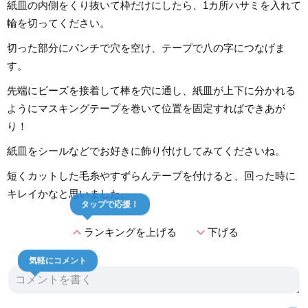
紙皿の内側をくり抜いて枠だけにしたら、1カ所ハサミを入れて
輪を切ってください。
切った部分にパンチで穴を空け、テープで八の字につなげま
す。
先端にビーズを接着して棒を穴に通し、紙皿が上下に分かれる
ようにマスキングテープを巻いて位置を固定すればできあが
り！
紙皿をシールなどでお好きに飾り付けしてみてくださいね。
短くカットした毛糸やすずらんテープを付けると、回った時に
キレイかなと思いました。
タップで応援！
expand_less
expand_more
ランキングを上げる
下げる
気軽にコメント