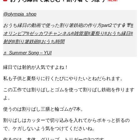
@olympia_shop
おうち縁日の動画で使った割り箸鉄砲の作り方part2です🏮👘
#
オリンピア
#ゼッカワチャンネル
#雑貨屋
#夏祭り
#おうち縁日
#
射的
#割り箸鉄砲
#おうち時間
♬ Summer Song – YUI
縁日では射的が人気ですよね！
私も子供と夏祭りに行くたびにやりたいとねだられます。
この工作では割りばしとゴムを使って割りばし鉄砲を作ります
よ。
使うのは割りばし三膳と輪ゴムが7本。
割りばしはカッターで切り込みを入れてからポキっと折るの
で、ケガしないよう気をつけてくださいね。
作るのは、本体、グリップ、トリガーの3つです。