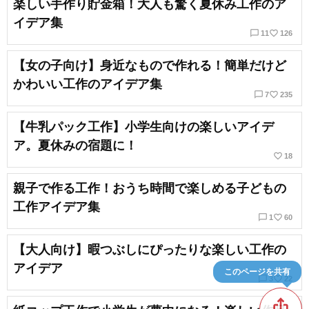
楽しい手作り貯金箱！大人も驚く夏休み工作のア
イデア集
chat_bubble_outline
favorite_border
11
126
【女の子向け】身近なもので作れる！簡単だけど
かわいい工作のアイデア集
chat_bubble_outline
favorite_border
7
235
【牛乳パック工作】小学生向けの楽しいアイデ
ア。夏休みの宿題に！
favorite_border
18
親子で作る工作！おうち時間で楽しめる子どもの
工作アイデア集
chat_bubble_outline
favorite_border
1
60
【大人向け】暇つぶしにぴったりな楽しい工作の
アイデア
このページを共有
chat_bubble_outline
favorite_border
3
22
ios_share