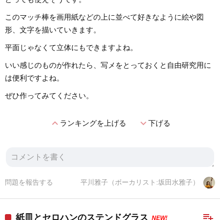
このマッチ棒を画用紙などの上に並べて好きなように絵や図
形、文字を描いていきます。
平面じゃなくて立体にもできますよね。
いい感じのものが作れたら、写メをとっておくと自由研究用に
は便利ですよね。
ぜひ作ってみてください。
expand_less
expand_more
ランキングを上げる
下げる
問題を報告する
平川雅子（ボーカリスト:坂田水雅子）
playlist_add
紙皿とセロハンのステンドグラス
NEW!