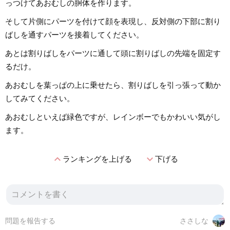
っつけてあおむしの胴体を作ります。
そして片側にパーツを付けて顔を表現し、反対側の下部に割り
ばしを通すパーツを接着してください。
あとは割りばしをパーツに通して頭に割りばしの先端を固定す
るだけ。
あおむしを葉っぱの上に乗せたら、割りばしを引っ張って動か
してみてください。
あおむしといえば緑色ですが、レインボーでもかわいい気がし
ます。
expand_less
expand_more
ランキングを上げる
下げる
問題を報告する
ささしな