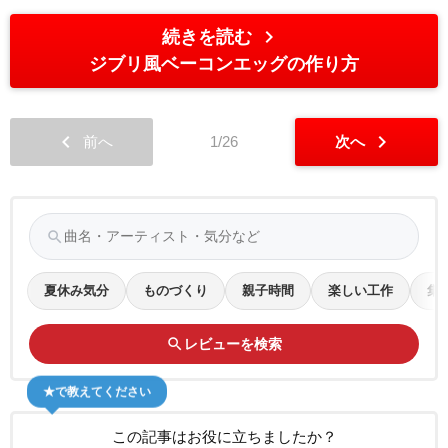
chevron_right
続きを読む
ジブリ風ベーコンエッグの作り方
chevron_left
chevron_right
前へ
1/26
次へ
search
夏休み気分
ものづくり
親子時間
楽しい工作
集
search
レビューを検索
★で教えてください
この記事はお役に立ちましたか？