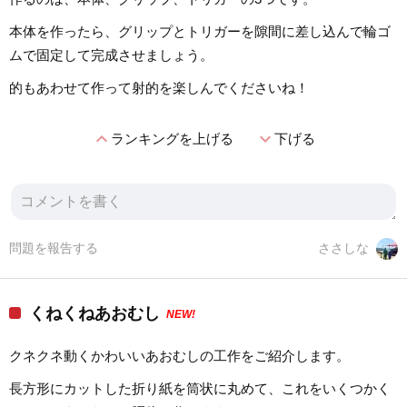
本体を作ったら、グリップとトリガーを隙間に差し込んで輪ゴ
ムで固定して完成させましょう。
的もあわせて作って射的を楽しんでくださいね！
expand_less
expand_more
ランキングを上げる
下げる
問題を報告する
ささしな
くねくねあおむし
NEW!
クネクネ動くかわいいあおむしの工作をご紹介します。
長方形にカットした折り紙を筒状に丸めて、これをいくつかく