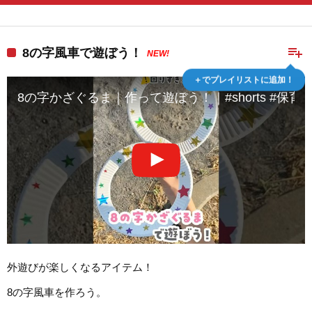
playlist_add
8の字風車で遊ぼう！
NEW!
＋でプレイリストに追加！
8の字かざぐるま｜作って遊ぼう！｜#shorts #保育
外遊びが楽しくなるアイテム！
8の字風車を作ろう。