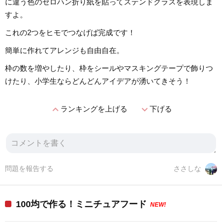
に違う色のセロハン折り紙を貼ってステンドグラスを表現しま
すよ。
これの2つをヒモでつなげば完成です！
簡単に作れてアレンジも自由自在。
枠の数を増やしたり、枠をシールやマスキングテープで飾りつ
けたり、小学生ならどんどんアイデアが湧いてきそう！
expand_less
expand_more
ランキングを上げる
下げる
問題を報告する
ささしな
100均で作る！ミニチュアフード
NEW!