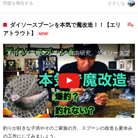
問題を報告する
ささしな
playlist_add
ダイソースプーンを本気で魔改造！！【エリ
アトラウト】
NEW!
釣りウマ高校生と遅めの自由研究。ダイソースプー
釣りが好きな子供やそのご家族の方、スプーンの改造も夏休み
の工作にしてみましょう。