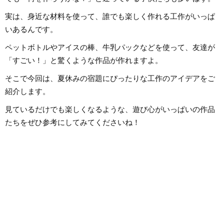
様な業務に取り組ん
く、日本文化や伝承遊び、レクリ
在は自分なりに子育
エーションなども伝える活動をお
んだこと、日々子供
実は、身近な材料を使って、誰でも楽しく作れる工作がいっぱ
こない、多くの子供たちと関わっ
で感じたことや知っ
てきました。その後、小学館にて
しながら、子供向け
いあるんです。
フリーランスライター、企画、編
に担当しています。
集の仕事を通して楽しい大人との
さんのお役に立てれ
出会いもへて、伝えることの楽し
ペットボトルやアイスの棒、牛乳パックなどを使って、友達が
さを経験。教育現場で培った視点
と編集者としての経験を活かし、
「すごい！」と驚くような作品が作れますよ。
インプットとアウトプットを大切
に音楽や子供に関わる分野を中心
に実践に役立つ情報をお届けしま
そこで今回は、夏休みの宿題にぴったりな工作のアイデアをご
す。趣味は楽器、歌、手作り、お
もちゃ、お絵描き、伝承あそび、
紹介します。
アウトドア、本、工作、クラフ
ト。特技はコマ技。
見ているだけでも楽しくなるような、遊び心がいっぱいの作品
たちをぜひ参考にしてみてくださいね！