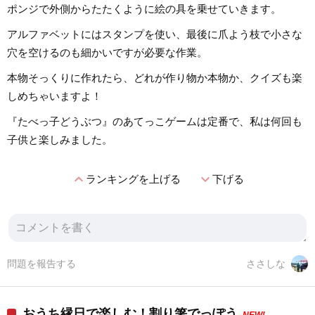
ポンジで外側からたたくように絵の具を乗せていきます。
アルファベットにはスタンプを使い、最後に爪よう枝で小さな
穴を空けるのも細かいですが必要な作業。
本物そっくりに作れたら、どれが作り物か本物か、クイズも楽
しめちゃいますよ！
『たべっ子どうぶつ』のあてっこゲームは定番で、私は何回も
子供と楽しみました。
expand_less
expand_more
ランキングを上げる
下げる
問題を報告する
ささしな
おうち縁日で楽しむ！割り箸でっぽう
NEW!