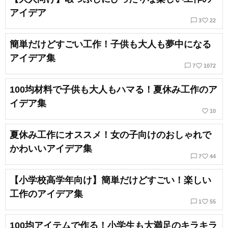
アイデア
chat_bubble_outline
favorite_border
3
22
簡単だけどすごい工作！子供も大人も夢中になる
アイデア集
chat_bubble_outline
favorite_border
7
1072
100均材料で子供も大人もハマる！夏休み工作のア
イデア集
favorite_border
10
夏休み工作にオススメ！女の子向けのおしゃれで
かわいいアイデア集
chat_bubble_outline
favorite_border
7
44
【小学校高学年向け】簡単だけどすごい！楽しい
工作のアイデア集
chat_bubble_outline
favorite_border
1
55
100均アイテムで作る！小学生も大満足のキラキラ