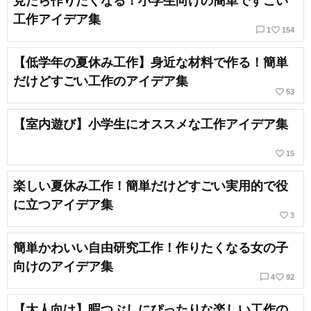
見たら作りたくなる！小学生向けの簡単ですごい
工作アイデア集
chat_bubble_outline
favorite_border
1
154
【低学年の夏休み工作】身近な材料で作る！簡単
だけどすごい工作のアイデア集
favorite_border
53
【室内遊び】小学生にオススメな工作アイデア集
favorite_border
15
楽しい夏休み工作！簡単だけどすごい実用的で役
に立つアイデア集
favorite_border
3
簡単かわいい自由研究工作！作りたくなる女の子
向けのアイデア集
chat_bubble_outline
favorite_border
4
92
【大人向け】暇つぶしにぴったりな楽しい工作の