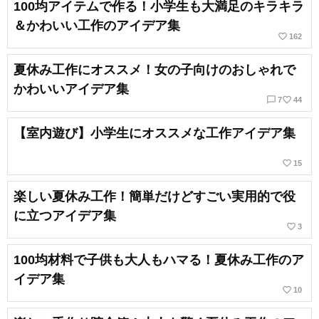
100均アイテムで作る！小学生も大満足のキラキラ
＆かわいい工作のアイデア集
favorite_border
162
夏休み工作にオススメ！女の子向けのおしゃれで
かわいいアイデア集
chat_bubble_outline
favorite_border
7
44
【室内遊び】小学生にオススメな工作アイデア集
favorite_border
15
楽しい夏休み工作！簡単だけどすごい実用的で役
に立つアイデア集
favorite_border
3
100均材料で子供も大人もハマる！夏休み工作のア
イデア集
favorite_border
10