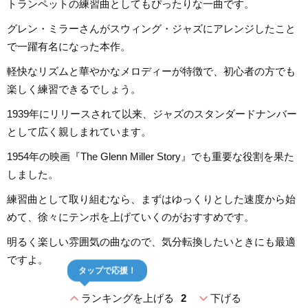
トランペットの練習曲としてもぴったりな一曲です。
グレン・ミラーさんがスウィング・ジャズにアレンジしたこと
で一躍有名になった本作。
軽快なリズムと華やかなメロディーが特徴で、初心者の方でも
楽しく練習できるでしょう。
1939年にリリースされて以来、ジャズのスタンダードナンバー
として広く親しまれています。
1954年の映画『The Glenn Miller Story』でも重要な役割を果た
しました。
練習曲として取り組むなら、まずはゆっくりとした速度から始
めて、徐々にテンポを上げていくのがおすすめです。
明るく楽しい雰囲気の曲なので、気分転換したいときにも最適
ですよ。
タップで応援！
expand_less
expand_more
ランキングを上げる
2
下げる