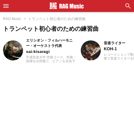
RAG Music
トランペット初心者のための練習曲
トランペット初心者のための練習曲
エリシオン・フィルハーモニ
音楽ライター
ー・オーケストラ代表
KOH-1
sai-kisaragi
レコードショップ勤
平成音楽大学 作曲コース。作曲・
業で音楽ライターを
指揮を出田敬三、ピアノを吉良千
誌やディスクガイド
波、アートマネジメントを小西た
にwebメディアなど
くま各氏に師事。地域と音楽をテ
年以上担当。ライタ
ーマに地元佐賀県で地域活性化に
楽が主戦場ですが、
努めています。九州各地の吹奏
としては35年以上
楽、オーケストラにコントラバス
好き」をモットーに
奏者として活動をおこないなが
ないことを常に心が
ら、2012年9月に長野県松本市で行
バンド活動歴あり、
われたプロのゲーム・アニメ音楽
当するベーシストと
のオーケストラ「エミネンス・オ
でした。演奏経験の
ーケストラ」のオーケストラキャ
ース、ギター、ピア
ンプ「国境なきオーケストラ」に
から英語の勉強を開
コントラバスで参加。2016年
続中です。
CAPCOM九州ツアーではオーケス
トラメンバーとして参加の他、公
演スタッフも担当。現在は佐賀県
及び福岡県のゲーム・アニメ演奏
楽団「エリシオン・フィルハーモ
ニー・オーケストラ」、「福岡ゲ