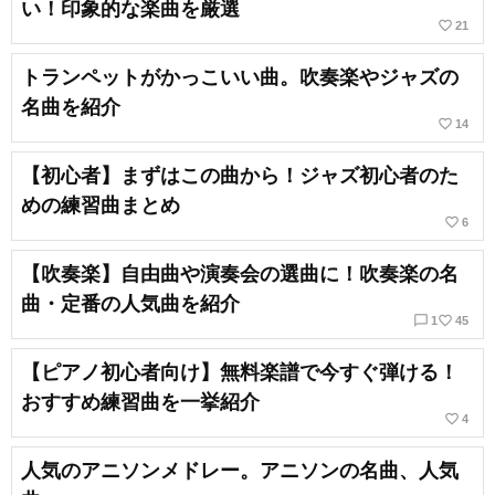
い！印象的な楽曲を厳選
favorite_border
21
トランペットがかっこいい曲。吹奏楽やジャズの
名曲を紹介
favorite_border
14
【初心者】まずはこの曲から！ジャズ初心者のた
めの練習曲まとめ
favorite_border
6
【吹奏楽】自由曲や演奏会の選曲に！吹奏楽の名
曲・定番の人気曲を紹介
chat_bubble_outline
favorite_border
1
45
【ピアノ初心者向け】無料楽譜で今すぐ弾ける！
おすすめ練習曲を一挙紹介
favorite_border
4
人気のアニソンメドレー。アニソンの名曲、人気