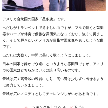
アメリカ合衆国の国家「星条旗」です。
出だしがトランペットで勇ましい曲ですが、フルで聴くと弦楽
器やハープが伴奏で優雅な雰囲気になっており、強くて勇まし
く、そして輝きたいアメリカが目指す国家像を表したような曲
です。
出だしは力強く、中間は美しく歌うようにしましょう。
日本の国家は静かで永遠にというような雰囲気ですが、アメリ
カの国家はどちらかといえば誇り高いものです。
音域は広く高音域の練習になり、高い音は少しずつ出せるよう
に努力していきましょう。
音域が広いメロディとしてチャレンジしがいがある曲です。
expand_less
expand_more
ランキングを上げる
4
下げる