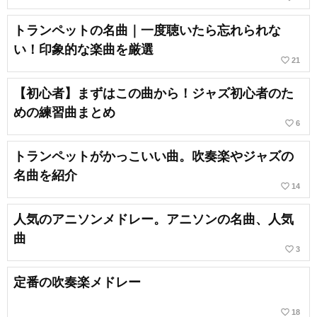
トランペットの名曲｜一度聴いたら忘れられな
い！印象的な楽曲を厳選
favorite_border
21
【初心者】まずはこの曲から！ジャズ初心者のた
めの練習曲まとめ
favorite_border
6
トランペットがかっこいい曲。吹奏楽やジャズの
名曲を紹介
favorite_border
14
人気のアニソンメドレー。アニソンの名曲、人気
曲
favorite_border
3
定番の吹奏楽メドレー
favorite_border
18