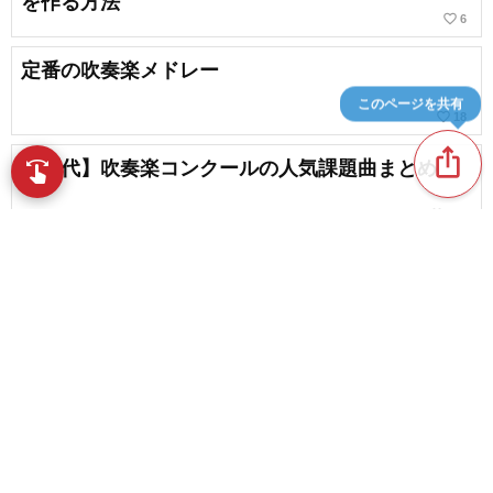
を作る方法
favorite_border
6
定番の吹奏楽メドレー
このページを共有
favorite_border
18
ios_share
【歴代】吹奏楽コンクールの人気課題曲まとめ
swipe
指先で音楽をブラウズ
favorite_border
110
バンド初心者にオススメの曲。簡単で盛り上がる
曲
chat_bubble_outline
favorite_border
2
21
content_copy
吹奏楽コンクールにおすすめの曲
play_arrow
favorite_border
11
吹奏楽で演奏したいゲーム音楽まとめ
favorite_border