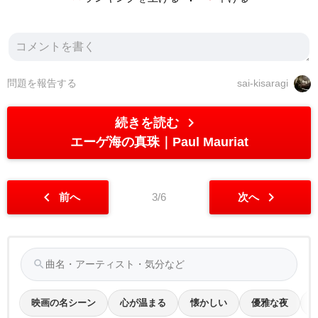
問題を報告する
sai-kisaragi
chevron_right
続きを読む
エーゲ海の真珠
Paul Mauriat
chevron_left
chevron_right
前へ
3/6
次へ
search
映画の名シーン
心が温まる
懐かしい
優雅な夜