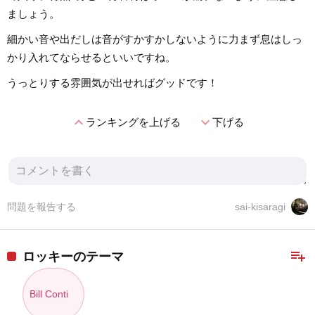
ましょう。
細かい音や出だしは音がすかすかしないように力まず息はしっ
かり入れてならせるといいですね。
うっとりする雰囲気が出せればグッドです！
expand_less
expand_more
ランキングを上げる
下げる
問題を報告する
sai-kisaragi
playlist_add
ロッキーのテーマ
Bill Conti