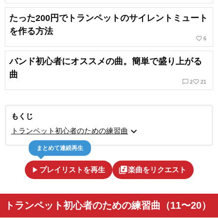
たった200円でトランペットのサイレントミュート
を作る方法
favorite_border
6
バンド初心者にオススメの曲。簡単で盛り上がる
曲
chat_bubble_outline
favorite_border
2
21
もくじ
expand_more
トランペット初心者のための練習曲
まとめて連続再生
play_arrow
library_music
プレイリストを再生
楽曲をリクエスト
トランペット初心者のための練習曲（11〜20）