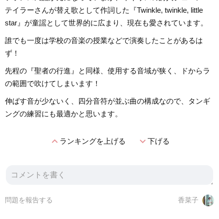
テイラーさんが替え歌として作詞した『Twinkle, twinkle, little
star』が童謡として世界的に広まり、現在も愛されています。
誰でも一度は学校の音楽の授業などで演奏したことがあるは
ず！
先程の『聖者の行進』と同様、使用する音域が狭く、ドからラ
の範囲で吹けてしまいます！
伸ばす音が少ないく、四分音符が並ぶ曲の構成なので、タンギ
ングの練習にも最適かと思います。
expand_less
expand_more
ランキングを上げる
下げる
問題を報告する
香菜子