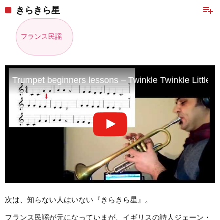
playlist_add
きらきら星
フランス民謡
Trumpet beginners lessons – Twinkle Twinkle Little 
次は、知らない人はいない『きらきら星』。
フランス民謡が元になっていまが、イギリスの詩人ジェーン・