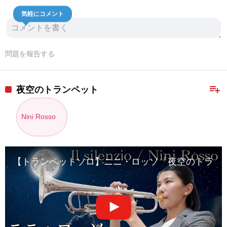
気軽にコメント
問題を報告する
playlist_add
夜空のトランペット
Nini Rosso
【トランペットソロ】ニニ・ロッソ「夜空のトランペット」を演奏して