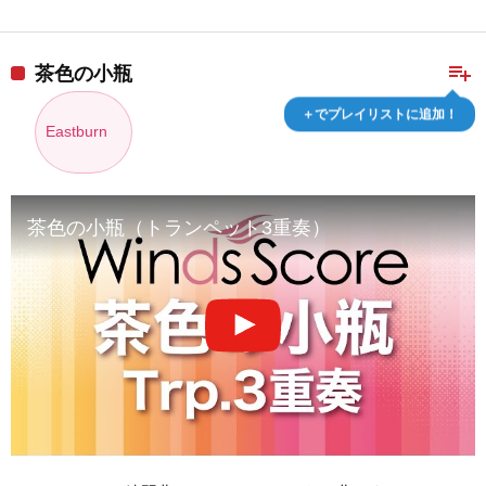
playlist_add
茶色の小瓶
＋でプレイリストに追加！
Eastburn
茶色の小瓶（トランペット3重奏）