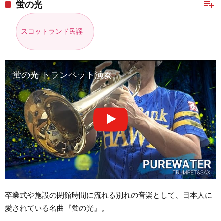
playlist_add
蛍の光
スコットランド民謡
蛍の光 トランペット演奏
卒業式や施設の閉館時間に流れる別れの音楽として、日本人に
愛されている名曲『蛍の光』。