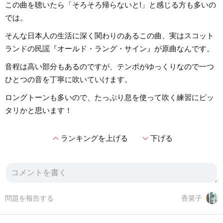
この曲を聴いたら「そろそろ帰らないと!」と感じる方も多いの
では。
そんな日本人の生活に深く関わりのあるこの曲、実はスコット
ランドの民謡『オールド・ラング・サイン』が原曲なんです。
音程は高い部分もあるのですが、テンポがゆっくりなので一つ
ひとつの音を丁寧に吹いていけます。
ロングトーンも多いので、たっぷり息を使って吹く練習にピッ
タリかと思います！
expand_less
expand_more
ランキングを上げる
下げる
問題を報告する
香菜子