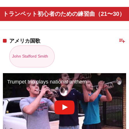
トランペット初心者のための練習曲（21〜30）
playlist_add
アメリカ国歌
John Stafford Smith
Trumpet trio plays national anthem