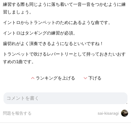
練習する際も同じように落ち着いて一音一音をつかむように練
習しましょう。
イントロからトランペットのためにあるような曲です。
イントロはタンギングの練習が必須。
歯切れがよく演奏できるようになるといいですね！
トランペットで吹けるレパートリーとして持っておきたいおす
すめの1曲です。
expand_less
expand_more
ランキングを上げる
下げる
問題を報告する
sai-kisaragi