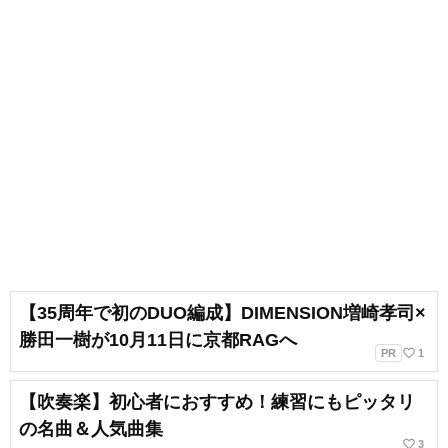
ームミュージック吹奏楽団」運営
代表、指揮・編曲、広報などを担
当しています。
【35周年で初のDUO編成】DIMENSION増崎孝司×
勝田一樹が10月11日に京都RAGへ
favorite_border
PR
1
【吹奏楽】初心者におすすめ！練習にもピッタリ
の名曲＆人気曲集
favorite_border
3