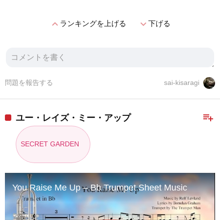
expand_less
expand_more
ランキングを上げる
下げる
問題を報告する
sai-kisaragi
playlist_add
ユー・レイズ・ミー・アップ
SECRET GARDEN
You Raise Me Up – Bb Trumpet Sheet Music