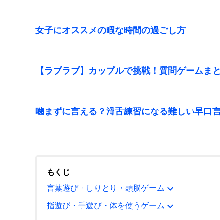
女子にオススメの暇な時間の過ごし方
【ラブラブ】カップルで挑戦！質問ゲームま
噛まずに言える？滑舌練習になる難しい早口
もくじ
expand_more
言葉遊び・しりとり・頭脳ゲーム
expand_more
指遊び・手遊び・体を使うゲーム