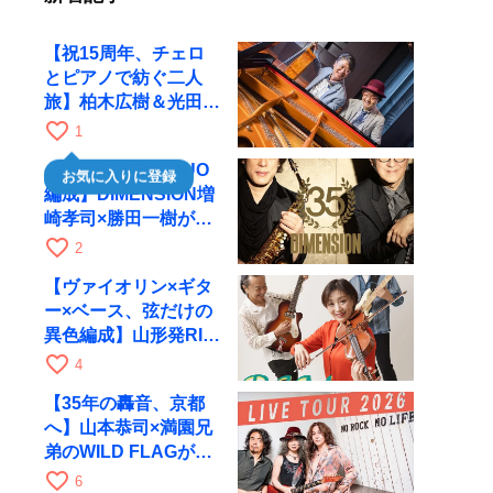
【祝15周年、チェロ
とピアノで紡ぐ二人
旅】柏木広樹＆光田健
一が11月12日に京都
favorite_border
1
RAGへ
【35周年で初のDUO
お気に入りに登録
編成】DIMENSION増
崎孝司×勝田一樹が10
月11日に京都RAGへ
favorite_border
2
【ヴァイオリン×ギタ
ー×ベース、弦だけの
異色編成】山形発RIM
が初全国ツアーで8月
favorite_border
4
17日にRAGへ
【35年の轟音、京都
へ】山本恭司×満園兄
弟のWILD FLAGが8
月6日にRAGでライブ
favorite_border
6