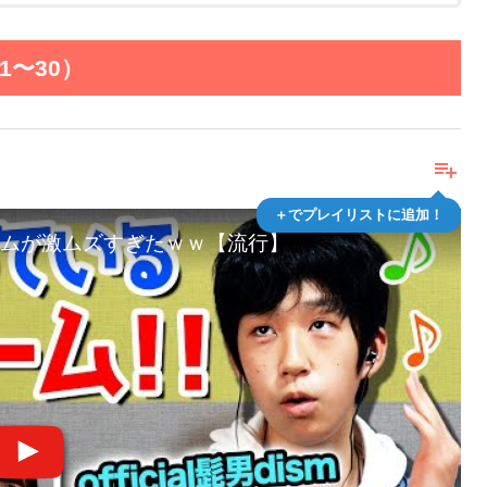
〜30）
playlist_add
＋でプレイリストに追加！
ムが激ムズすぎたｗｗ【流行】