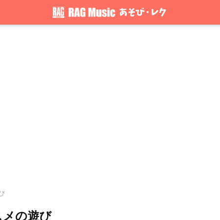
び
スメの遊び