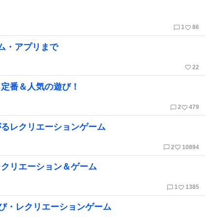
chat_bubble_outline
favorite_border
1
86
ム・アプリまで
favorite_border
22
る定番＆人気の遊び！
chat_bubble_outline
favorite_border
2
479
がるレクリエーションゲーム
chat_bubble_outline
favorite_border
2
10894
レクリエーション＆ゲーム
chat_bubble_outline
favorite_border
1
1385
遊び・レクリエーションゲーム