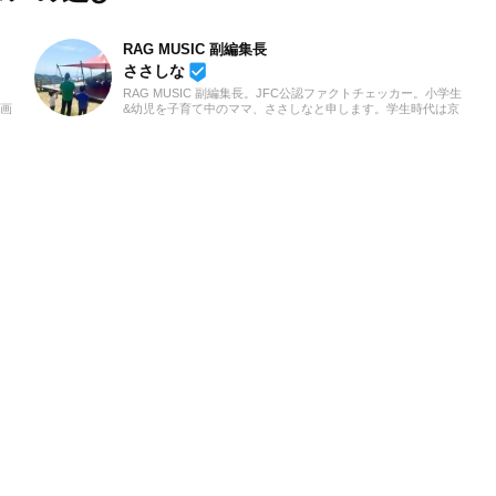
RAG MUSIC 副編集長
beenhere
ささしな
RAG MUSIC 副編集長。JFC公認ファクトチェッカー。小学生
動画
&幼児を子育て中のママ、ささしなと申します。学生時代は京
クト
都科学技術専門学校で音響・照明・映像技術など幅広く学び、
ノも
総合的な舞台演出からクリエイティブな表現力の基礎まで身に
、音
つけました。卒業後は現職である音楽制作会社に入社し、現在
きた
に至るまで一貫して制作畑にて経験を積み、音楽を軸に多様な
「聴
業務に取り組んでいます。現在は自分なりに子育てについて学
いま
んだこと、日々子供と向き合う中で感じたことや知ったことを
活かしながら、子供向けの記事を中心に担当しています。少し
でもみなさんのお役に立てれば幸いです！