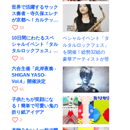
世界で活躍するサック
ス奏者・寺久保エレナ
が京都へ！カルテッ
ト・ツアー京都公演を
favorite_border
10
10月28日に開催
10日間にわたるスペ
シャルイベント「タル
タルロックフェス」を
開催！総勢32組の豪
favorite_border
16
華アーティストが登場
六合主催「此岸夜奏 -
SHIGAN YASO-
Vol.4」開催決定
favorite_border
61
子供たちが笑顔にな
る！簡単で可愛い鬼の
折り紙アイデア
favorite_border
2