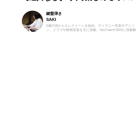
鍵盤弾き
SAKI
6歳の頃からエレクトーンを始め、ディズニー音楽やアニソ
ン、ドラマや映画音楽を主に演奏。YouTubeやSNSに演奏
を投稿したり、コンサート活動をしたりしています。エレ
ーンの経験を活かし、学生時代にはシンセサイザーやピア
はじめ、学校主催のイベントにも出演。ライターとしては
楽関連記事だけでなくさまざまなジャンルの記事に触れて
ので、これまでの経験を活かしながら「やってみたい！」
いてみたい！」思えるような記事を届けられたらと思って
す！