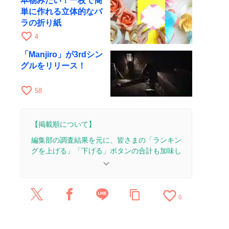
本物みたい！一枚で簡
単に作れる立体的なバ
ラの折り紙
favorite_border
4
「Manjiro」が3rdシン
グルをリリース！
favorite_border
58
【掲載順について】
編集部の調査結果を元に、皆さまの「ランキン
グを上げる」「下げる」ボタンの合計も加味し
て決まります。
keyboard_arrow_down
【更新履歴】
favorite_border
content_copy
2025/10/1：1本のレビューを追加・更新。
6
2025/9/26：5本のレビューを追加・更新。
2025/9/25：2本のレビューを追加・更新。
2025/7/29：1本のレビューを追加・更新。