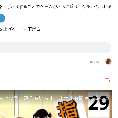
を上げたりすることでゲームがさらに盛り上がるかもしれま
！
expand_more
を上げる
下げる
mayumi
playlist_add
指キャッチ」道具もいらず、ルールも簡単で盛り上がる