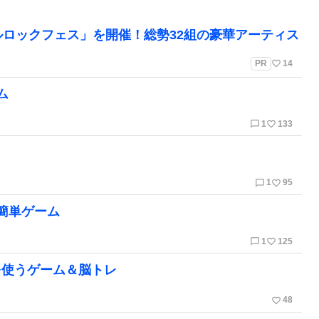
ルロックフェス」を開催！総勢32組の豪華アーティス
favorite_border
PR
14
ム
chat_bubble_outline
favorite_border
1
133
chat_bubble_outline
favorite_border
1
95
簡単ゲーム
chat_bubble_outline
favorite_border
1
125
を使うゲーム＆脳トレ
favorite_border
48