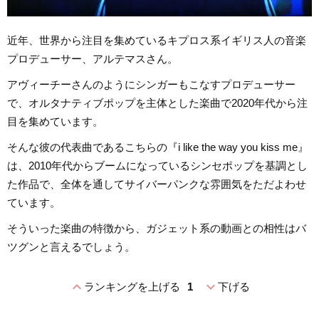
近年、世界から注目を集めているキプロス系イギリス人の音楽
プロデューサー、アルテマスさん。
アヴィーチーさんのようにシンガーもこなすプロデューサー
で、オルタナティブポップを主体とした楽曲で2020年代から注
目を集めています。
そんな彼の代表曲であるこちらの『i like the way you kiss me』
は、2010年代からブームになっているシンセポップを基調とし
た作品で、全体を通してサイバーパンクな雰囲気をただよわせ
ています。
そういった楽曲の特徴から、ガジェット系の動画との相性はバ
ツグンと言えるでしょう。
expand_less
expand_more
ランキングを上げる
1
下げる