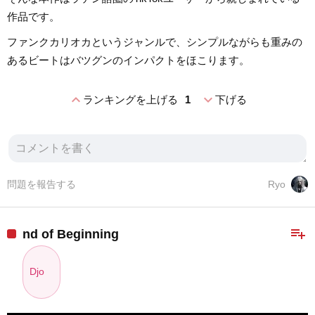
作品です。
ファンクカリオカというジャンルで、シンプルながらも重みの
あるビートはバツグンのインパクトをほこります。
expand_less
expand_more
ランキングを上げる
1
下げる
問題を報告する
Ryo
playlist_add
nd of Beginning
Djo