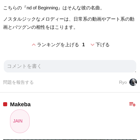
こちらの『nd of Beginning』はそんな彼の名曲。
ノスタルジックなメロディーは、日常系の動画やアート系の動
画とバツグンの相性をほこります。
expand_less
expand_more
ランキングを上げる
1
下げる
問題を報告する
Ryo
playlist_add
Makeba
JAIN