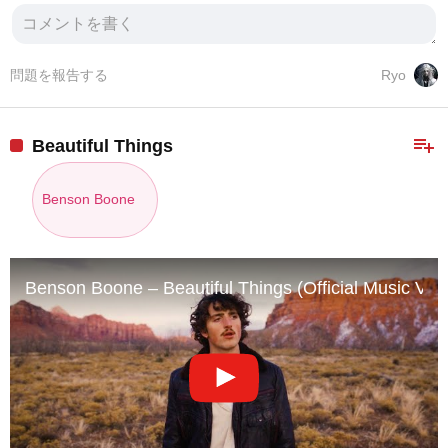
問題を報告する
Ryo
playlist_add
Beautiful Things
Benson Boone
Benson Boone – Beautiful Things (Official Music Vid