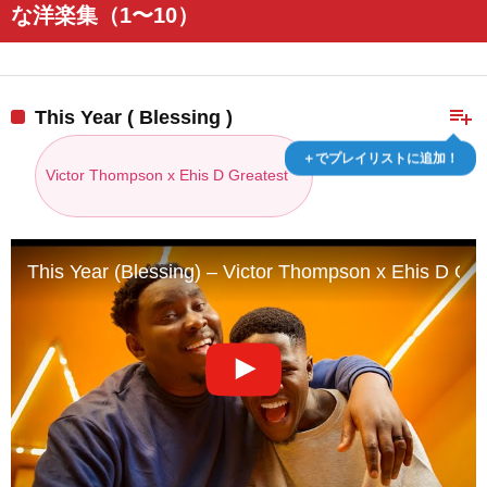
な洋楽集（1〜10）
playlist_add
This Year ( Blessing )
＋でプレイリストに追加！
Victor Thompson x Ehis D Greatest
This Year (Blessing) – Victor Thompson x Ehis D Grea