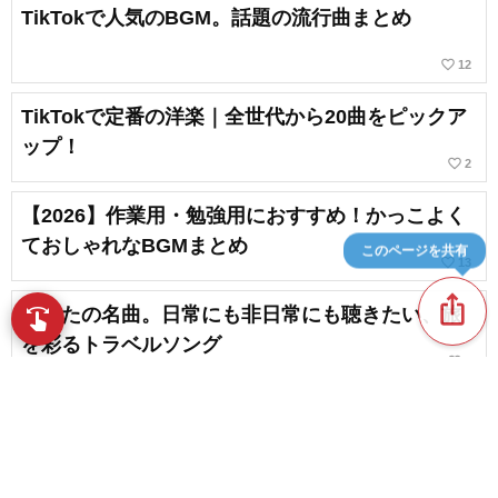
TikTokで人気のBGM。話題の流行曲まとめ
favorite_border
12
TikTokで定番の洋楽｜全世代から20曲をピックア
ップ！
favorite_border
2
【2026】作業用・勉強用におすすめ！かっこよく
ておしゃれなBGMまとめ
このページを共有
favorite_border
13
ios_share
旅うたの名曲。日常にも非日常にも聴きたい、旅
swipe
指先で音楽をブラウズ
を彩るトラベルソング
favorite_border
5
【洋楽編】YouTubeショートでよく使われる曲
【2026】
chat_bubble_outline
favorite_border
1
18