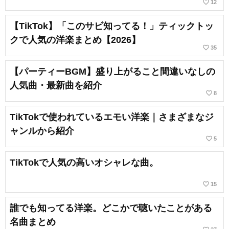
favorite_border
12
【TikTok】「このサビ知ってる！」ティックトッ
クで人気の洋楽まとめ【2026】
favorite_border
35
【パーティーBGM】盛り上がること間違いなしの
人気曲・最新曲を紹介
favorite_border
8
TikTokで使われているエモい洋楽｜さまざまなジ
ャンルから紹介
favorite_border
5
TikTokで人気の高いオシャレな曲。
favorite_border
15
誰でも知ってる洋楽。どこかで聴いたことがある
名曲まとめ