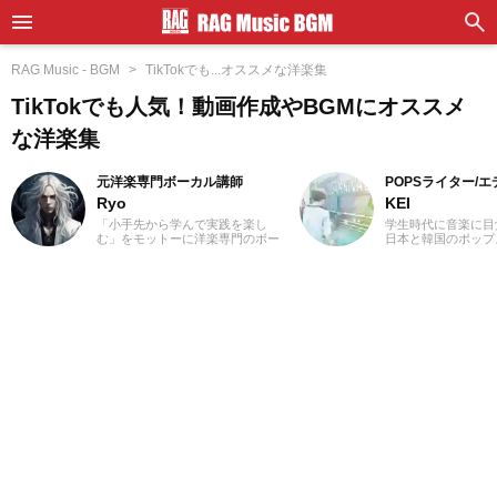
RAG Music - BGM
TikTokでも...オススメな洋楽集
TikTokでも人気！動画作成やBGMにオススメ
な洋楽集
元洋楽専門ボーカル講師
POPSライター/
Ryo
KEI
「小手先から学んで実践を楽し
学生時代に音楽に目
む」をモットーに洋楽専門のボー
日本と韓国のポップ
カル講師を経験。10代の頃に「洋
いてきました。Utat
楽＝英語」という概念に疑問を感
の執筆経験があります
じ、世界中の楽曲を聴き始めまし
J-POPと2010年代
た。現在では80ヵ国以上の音楽を
春。「良いものは良
聴き漁り、個人で楽曲紹介のブロ
ジャンル問わずに楽
グを運営。普段はヌエボフラメン
去のお仕事の環境と
コ、ボレロ、カンツォーネ、R&B
年のロックや歌謡曲
などのジャンルをよく聴きます。
にしたことが、「好
あなたが求める1曲を探して、日々
げたかもしれません
記事を更新してまいります！
MUSIC』ではK-PO
心に担当中。ポップ
てきた肌感覚とヒッ
編集を心がけていま