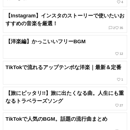
favorite_border
4
【Instagram】インスタのストーリーで使いたいお
すすめの音楽を厳選！
chat_bubble_outline
favorite_border
2
35
【洋楽編】かっこいいフリーBGM
favorite_border
12
TikTokで流れるアップテンポな洋楽｜最新＆定番
favorite_border
1
【旅にピッタリ!!】旅に出たくなる曲。人生にも重
なるトラベラーズソング
favorite_border
27
TikTokで人気のBGM。話題の流行曲まとめ