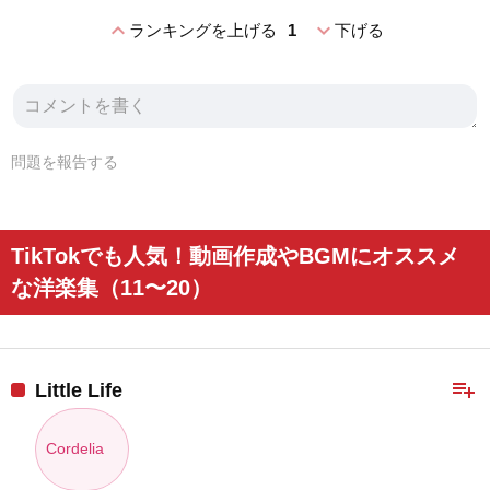
expand_less
expand_more
ランキングを上げる
1
下げる
問題を報告する
TikTokでも人気！動画作成やBGMにオススメ
な洋楽集（11〜20）
playlist_add
Little Life
Cordelia