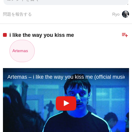
問題を報告する
Ryo
playlist_add
i like the way you kiss me
Artemas
Artemas – i like the way you kiss me (official music v