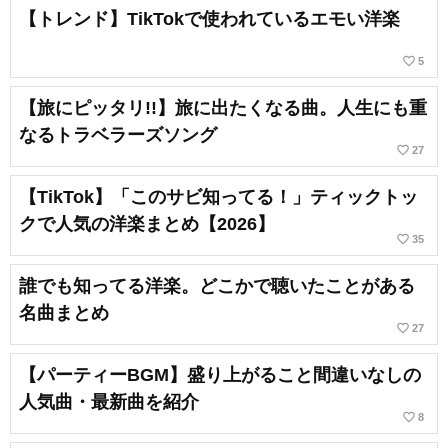
【トレンド】TikTokで使われているエモい洋楽
favorite_border
5
【旅にピッタリ!!】旅に出たくなる曲。人生にも重
なるトラベラーズソング
favorite_border
27
【TikTok】「このサビ知ってる！」ティックトッ
クで人気の洋楽まとめ【2026】
favorite_border
35
誰でも知ってる洋楽。どこかで聴いたことがある
名曲まとめ
favorite_border
27
【パーティーBGM】盛り上がること間違いなしの
人気曲・最新曲を紹介
favorite_border
8