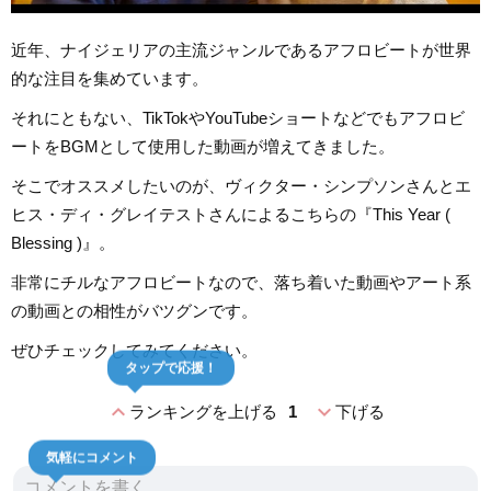
近年、ナイジェリアの主流ジャンルであるアフロビートが世界
的な注目を集めています。
それにともない、TikTokやYouTubeショートなどでもアフロビ
ートをBGMとして使用した動画が増えてきました。
そこでオススメしたいのが、ヴィクター・シンプソンさんとエ
ヒス・ディ・グレイテストさんによるこちらの『This Year (
Blessing )』。
非常にチルなアフロビートなので、落ち着いた動画やアート系
の動画との相性がバツグンです。
ぜひチェックしてみてください。
タップで応援！
expand_less
expand_more
ランキングを上げる
1
下げる
気軽にコメント