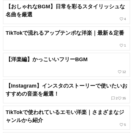
【おしゃれなBGM】日常を彩るスタイリッシュな
名曲を厳選
favorite_border
4
TikTokで流れるアップテンポな洋楽｜最新＆定番
favorite_border
1
【洋楽編】かっこいいフリーBGM
favorite_border
12
【Instagram】インスタのストーリーで使いたいお
すすめの音楽を厳選！
chat_bubble_outline
favorite_border
2
35
TikTokで使われているエモい洋楽｜さまざまなジ
ャンルから紹介
favorite_border
5