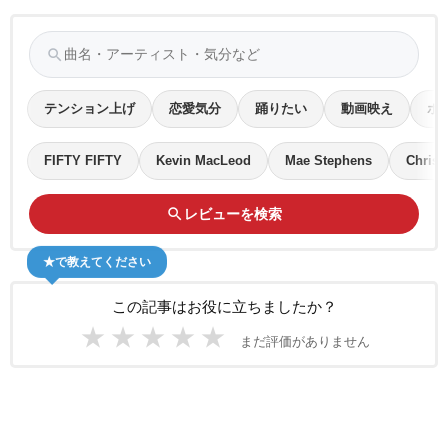
search
テンション上げ
恋愛気分
踊りたい
動画映え
ポ
FIFTY FIFTY
Kevin MacLeod
Mae Stephens
Christe
search
レビューを検索
★で教えてください
この記事はお役に立ちましたか？
★
★
★
★
★
まだ評価がありません