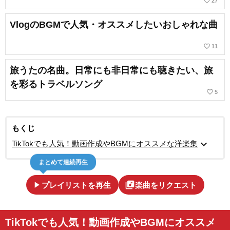
favorite_border
27
VlogのBGMで人気・オススメしたいおしゃれな曲
favorite_border
11
旅うたの名曲。日常にも非日常にも聴きたい、旅
を彩るトラベルソング
favorite_border
5
もくじ
expand_more
TikTokでも人気！動画作成やBGMにオススメな洋楽集
まとめて連続再生
play_arrow
library_music
プレイリストを再生
楽曲をリクエスト
TikTokでも人気！動画作成やBGMにオススメ