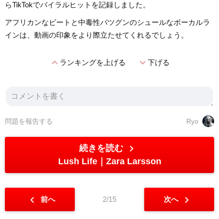
らTikTokでバイラルヒットを記録しました。
アフリカンなビートと中毒性バツグンのシュールなボーカルラ
インは、動画の印象をより際立たせてくれるでしょう。
expand_less
expand_more
ランキングを上げる
下げる
問題を報告する
Ryo
chevron_right
続きを読む
Lush Life
Zara Larsson
chevron_left
chevron_right
前へ
2/15
次へ