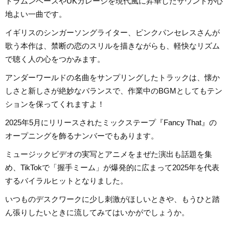
ドラムンベースやUKガレージを現代風に昇華したサウンドが心
地よい一曲です。
イギリスのシンガーソングライター、ピンクパンセレスさんが
歌う本作は、禁断の恋のスリルを描きながらも、軽快なリズム
で聴く人の心をつかみます。
アンダーワールドの名曲をサンプリングしたトラックは、懐か
しさと新しさが絶妙なバランスで、作業中のBGMとしてもテン
ションを保ってくれますよ！
2025年5月にリリースされたミックステープ『Fancy That』の
オープニングを飾るナンバーでもあります。
ミュージックビデオの実写とアニメをまぜた演出も話題を集
め、TikTokで「握手ミーム」が爆発的に広まって2025年を代表
するバイラルヒットとなりました。
いつものデスクワークに少し刺激がほしいときや、もうひと踏
ん張りしたいときに流してみてはいかがでしょうか。