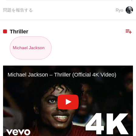
問題を報告する
Ryo
playlist_add
Thriller
Michael Jackson
Michael Jackson – Thriller (Official 4K Video)