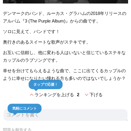
デンマークのバンド、ルーカス・グラハムの2018年リリースの
アルバム『3 (The Purple Album)』からの曲です。
ソロに見えて、バンドです！
奥行きのあるスイートな歌声がステキです。
お互いに信頼し、他に変わる人はいないと信じているステキな
カップルのラブソングです。
幸せを分けてもらえるような曲で、ここに出てくるカップルの
ように幸せになりたい憧れる方も多いのではないでしょうか？
タップで応援！
expand_less
expand_more
ランキングを上げる
2
下げる
気軽にコメント
問題を報告する