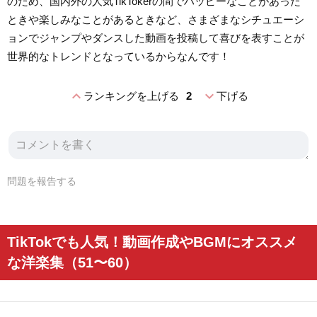
のため、国内外の人気TikTokerの間でハッピーなことがあった
ときや楽しみなことがあるときなど、さまざまなシチュエーシ
ョンでジャンプやダンスした動画を投稿して喜びを表すことが
世界的なトレンドとなっているからなんです！
expand_less
expand_more
ランキングを上げる
2
下げる
問題を報告する
TikTokでも人気！動画作成やBGMにオススメ
な洋楽集（51〜60）