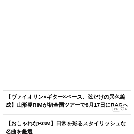
【ヴァイオリン×ギター×ベース、弦だけの異色編
成】山形発RIMが初全国ツアーで8月17日にRAGへ
favorite_border
PR
6
【おしゃれなBGM】日常を彩るスタイリッシュな
名曲を厳選