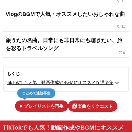
favorite_border
27
VlogのBGMで人気・オススメしたいおしゃれな曲
favorite_border
11
旅うたの名曲。日常にも非日常にも聴きたい、旅
を彩るトラベルソング
favorite_border
5
もくじ
expand_more
TikTokでも人気！動画作成やBGMにオススメな洋楽集
まとめて連続再生
play_arrow
library_music
プレイリストを再生
楽曲をリクエスト
TikTokでも人気！動画作成やBGMにオススメ