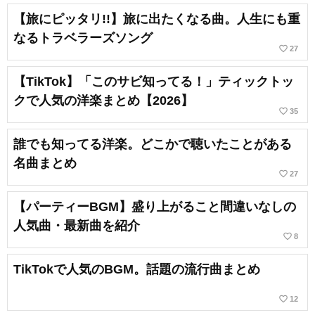
【旅にピッタリ!!】旅に出たくなる曲。人生にも重
なるトラベラーズソング
favorite_border
27
【TikTok】「このサビ知ってる！」ティックトッ
クで人気の洋楽まとめ【2026】
favorite_border
35
誰でも知ってる洋楽。どこかで聴いたことがある
名曲まとめ
favorite_border
27
【パーティーBGM】盛り上がること間違いなしの
人気曲・最新曲を紹介
favorite_border
8
TikTokで人気のBGM。話題の流行曲まとめ
favorite_border
12