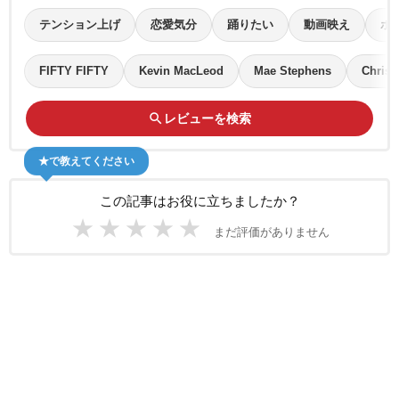
テンション上げ
恋愛気分
踊りたい
動画映え
ポ
FIFTY FIFTY
Kevin MacLeod
Mae Stephens
Christe
search
レビューを検索
★で教えてください
この記事はお役に立ちましたか？
★
★
★
★
★
まだ評価がありません