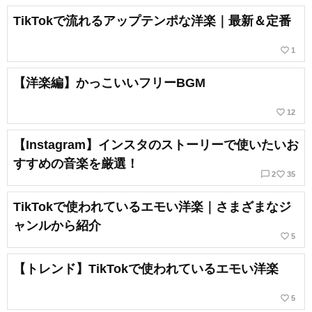
TikTokで流れるアップテンポな洋楽｜最新＆定番
favorite_border
1
【洋楽編】かっこいいフリーBGM
favorite_border
12
【Instagram】インスタのストーリーで使いたいお
すすめの音楽を厳選！
chat_bubble_outline
favorite_border
2
35
TikTokで使われているエモい洋楽｜さまざまなジ
ャンルから紹介
favorite_border
5
【トレンド】TikTokで使われているエモい洋楽
favorite_border
5