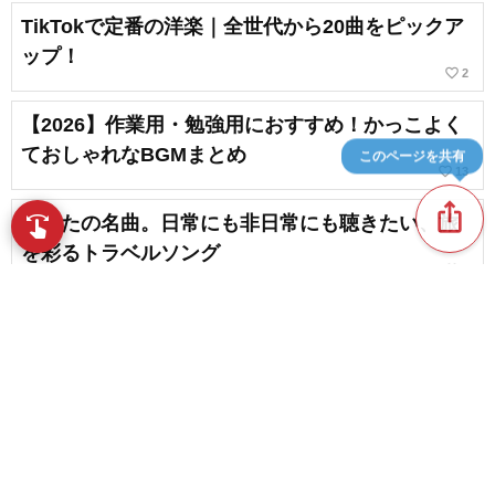
TikTokで定番の洋楽｜全世代から20曲をピックア
ップ！
favorite_border
2
【2026】作業用・勉強用におすすめ！かっこよく
ておしゃれなBGMまとめ
このページを共有
favorite_border
13
ios_share
旅うたの名曲。日常にも非日常にも聴きたい、旅
swipe
指先で音楽をブラウズ
を彩るトラベルソング
favorite_border
5
【洋楽編】YouTubeショートでよく使われる曲
【2026】
chat_bubble_outline
favorite_border
1
18
content_copy
【最新＆定番】盛り上がれる洋楽のパーティーソ
ング
play_arrow
favorite_border
8