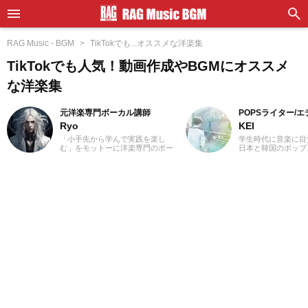
RAG Music - BGM
TikTokでも...オススメな洋楽集
TikTokでも人気！動画作成やBGMにオススメ
な洋楽集
元洋楽専門ボーカル講師
POPSライター/
Ryo
KEI
「小手先から学んで実践を楽し
学生時代に音楽に目
む」をモットーに洋楽専門のボー
日本と韓国のポップ
カル講師を経験。10代の頃に「洋
いてきました。Utat
楽＝英語」という概念に疑問を感
の執筆経験があります
じ、世界中の楽曲を聴き始めまし
J-POPと2010年代
た。現在では80ヵ国以上の音楽を
春。「良いものは良
聴き漁り、個人で楽曲紹介のブロ
ジャンル問わずに楽
グを運営。普段はヌエボフラメン
去のお仕事の環境と
コ、ボレロ、カンツォーネ、R&B
年のロックや歌謡曲
などのジャンルをよく聴きます。
にしたことが、「好
あなたが求める1曲を探して、日々
げたかもしれません
記事を更新してまいります！
MUSIC』ではK-PO
心に担当中。ポップ
てきた肌感覚とヒッ
編集を心がけていま