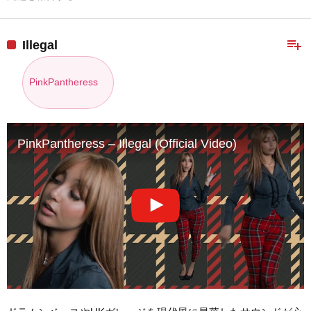
playlist_add
Illegal
PinkPantheress
PinkPantheress – Illegal (Official Video)