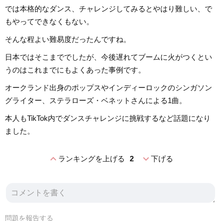
では本格的なダンス、チャレンジしてみるとやはり難しい、で
もやってできなくもない。
そんな程よい難易度だったんですね。
日本ではそこまででしたが、今後遅れてブームに火がつくとい
うのはこれまでにもよくあった事例です。
オークランド出身のポップスやインディーロックのシンガソン
グライター、ステラローズ・ベネットさんによる1曲。
本人もTikTok内でダンスチャレンジに挑戦するなど話題になり
ました。
expand_less
expand_more
ランキングを上げる
2
下げる
問題を報告する