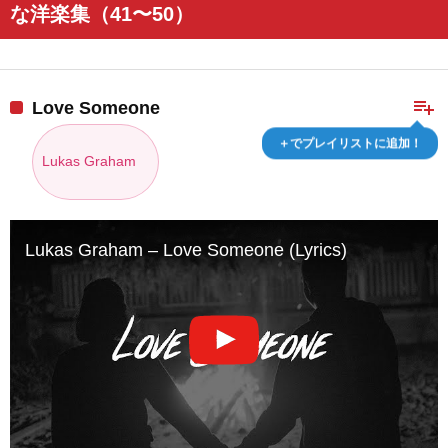
な洋楽集（41〜50）
playlist_add
Love Someone
＋でプレイリストに追加！
Lukas Graham
Lukas Graham – Love Someone (Lyrics)