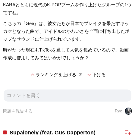
KARAとともに現代のK-POPブームを作り上げたグループの1つ
ですね。
こちらの『Gee』は、彼女たちが日本でブレイクを果たすキッ
カケとなった曲で、アイドルのかわいさを全面に打ち出したポ
ップなサウンドに仕上げられています。
時がたった現在もTikTokを通して人気を集めているので、動画
作成に使用してみてはいかがでしょうか？
expand_less
expand_more
ランキングを上げる
2
下げる
問題を報告する
Ryo
playlist_add
Supalonely (feat. Gus Dapperton)