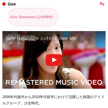
playlist_add
Gee
Girls’ Generation (少女時代)
Girls’ Generation 소녀시대 ‘Gee’ MV
2000年代後半から2010年代前半にかけて活躍した韓国のアイド
ルグループ、少女時代。