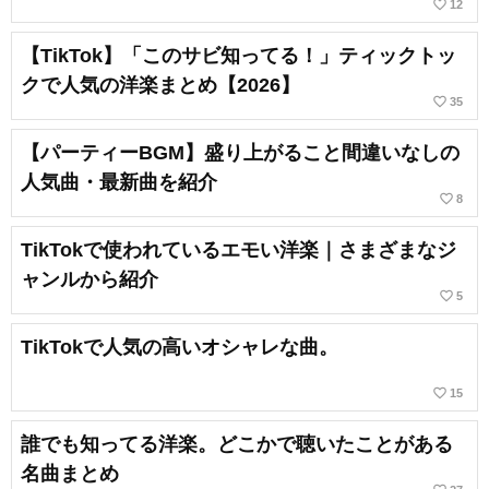
favorite_border
12
【TikTok】「このサビ知ってる！」ティックトッ
クで人気の洋楽まとめ【2026】
favorite_border
35
【パーティーBGM】盛り上がること間違いなしの
人気曲・最新曲を紹介
favorite_border
8
TikTokで使われているエモい洋楽｜さまざまなジ
ャンルから紹介
favorite_border
5
TikTokで人気の高いオシャレな曲。
favorite_border
15
誰でも知ってる洋楽。どこかで聴いたことがある
名曲まとめ