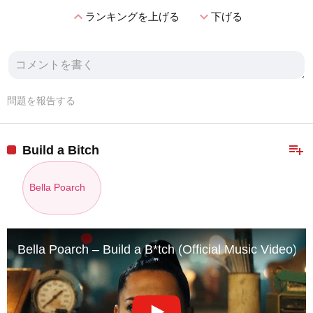
expand_less
expand_more
ランキングを上げる
下げる
問題を報告する
playlist_add
Build a Bitch
Bella Poarch
Bella Poarch – Build a B*tch (Official Music Video)