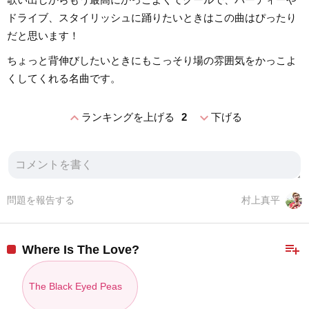
ドライブ、スタイリッシュに踊りたいときはこの曲はぴったり
だと思います！
ちょっと背伸びしたいときにもこっそり場の雰囲気をかっこよ
くしてくれる名曲です。
expand_less
expand_more
ランキングを上げる
2
下げる
問題を報告する
村上真平
playlist_add
Where Is The Love?
The Black Eyed Peas