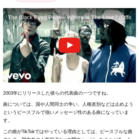
The Black Eyed Peas – Where Is The Love? (Official
2003年にリリースした彼らの代表曲の一つですね。
曲については、国や人間同士の争い、人種差別などは止めよう
というピースフルで強いメッセージ性のある曲になっていま
す。
この曲がTikTokではやっている理由としては、ピースフルな曲