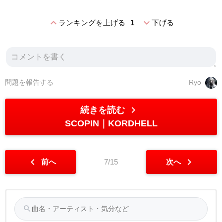
expand_less
expand_more
ランキングを上げる
1
下げる
問題を報告する
Ryo
chevron_right
続きを読む
SCOPIN
KORDHELL
chevron_left
chevron_right
前へ
7/15
次へ
search