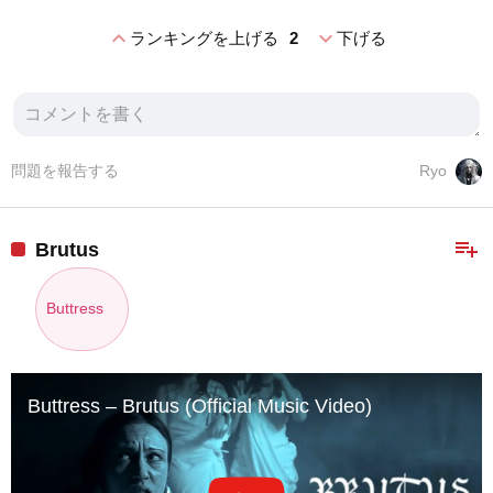
expand_less
expand_more
ランキングを上げる
2
下げる
問題を報告する
Ryo
playlist_add
Brutus
Buttress
Buttress – Brutus (Official Music Video)