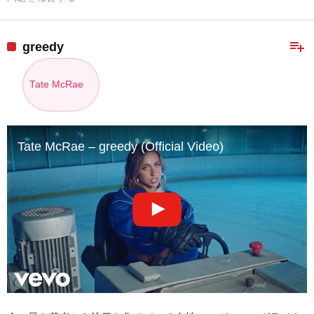
playlist_add
greedy
Tate McRae
Tate McRae – greedy (Official Video)