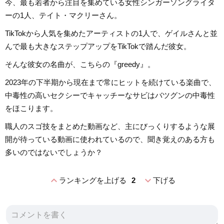
今、最も若者から注目を集めている女性シンガーソングライタ
ーの1人、テイト・マクリーさん。
TikTokから人気を集めたアーティストの1人で、ゲイルさんと並
んで最も大きなステップアップをTikTokで踏んだ彼女。
そんな彼女の名曲が、こちらの『greedy』。
2023年の下半期から現在まで常にヒットを続けている楽曲で、
中毒性の高いセクシーでキャッチーなサビはバツグンの中毒性
をほこります。
職人のスゴ技をまとめた動画など、主にびっくりするような展
開が待っている動画に使われているので、聞き覚えのある方も
多いのではないでしょうか？
expand_less
expand_more
ランキングを上げる
2
下げる