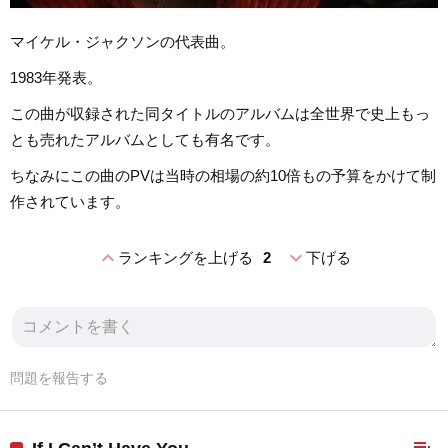
マイケル・ジャクソンの代表曲。
1983年発表。
この曲が収録された同タイトルのアルバムは全世界で史上もっ
とも売れたアルバムとしても有名です。
ちなみにこの曲のPVは当時の相場の約10倍もの予算をかけて制
作されています。
expand_less
expand_more
ランキングを上げる
2
下げる
問題を報告する
playlist_add